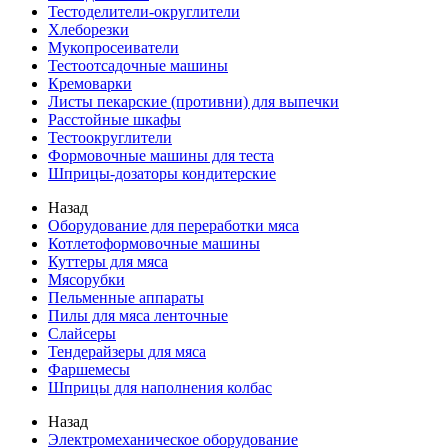
Тестоделители-округлители
Хлеборезки
Мукопросеиватели
Тестоотсадочные машины
Кремоварки
Листы пекарские (противни) для выпечки
Расстойные шкафы
Тестоокруглители
Формовочные машины для теста
Шприцы-дозаторы кондитерские
Назад
Оборудование для переработки мяса
Котлетоформовочные машины
Куттеры для мяса
Мясорубки
Пельменные аппараты
Пилы для мяса ленточные
Слайсеры
Тендерайзеры для мяса
Фаршемесы
Шприцы для наполнения колбас
Назад
Электромеханическое оборудование