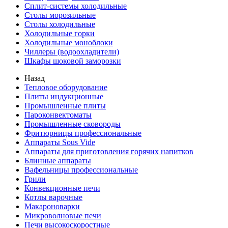
Сплит-системы холодильные
Столы морозильные
Столы холодильные
Холодильные горки
Холодильные моноблоки
Чиллеры (водоохладители)
Шкафы шоковой заморозки
Назад
Тепловое оборудование
Плиты индукционные
Промышленные плиты
Пароконвектоматы
Промышленные сковороды
Фритюрницы профессиональные
Аппараты Sous Vide
Аппараты для приготовления горячих напитков
Блинные аппараты
Вафельницы профессиональные
Грили
Конвекционные печи
Котлы варочные
Макароноварки
Микроволновые печи
Печи высокоскоростные