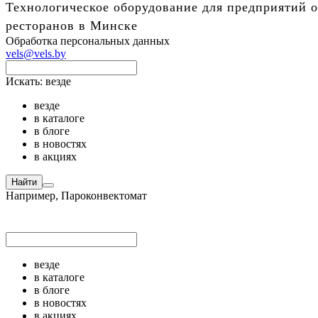
Технологическое оборудование для предприятий о
ресторанов в Минске
Обработка персональных данных
vels@vels.by
Искать:
везде
везде
в каталоге
в блоге
в новостях
в акциях
Найти
Например,
Пароконвектомат
везде
в каталоге
в блоге
в новостях
в акциях