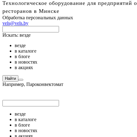
Технологическое оборудование для предприятий о
ресторанов в Минске
Обработка персональных данных
vels@vels.by
Искать:
везде
везде
в каталоге
в блоге
в новостях
в акциях
Найти
Например,
Пароконвектомат
везде
в каталоге
в блоге
в новостях
в акциях