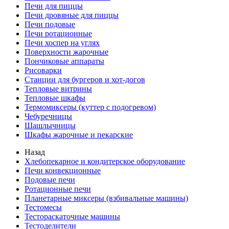
Печи для пиццы
Печи дровяные для пиццы
Печи подовые
Печи ротационные
Печи хоспер на углях
Поверхности жарочные
Пончиковые аппараты
Рисоварки
Станции для бургеров и хот-догов
Тепловые витрины
Тепловые шкафы
Термомиксеры (куттер с подогревом)
Чебуречницы
Шашлычницы
Шкафы жарочные и пекарские
Назад
Хлебопекарное и кондитерское оборудование
Печи конвекционные
Подовые печи
Ротационные печи
Планетарные миксеры (взбивальные машины)
Тестомесы
Тестораскаточные машины
Тестоделители