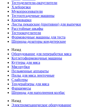
Тестоделители-округлители
Хлеборезки
Мукопросеиватели
Тестоотсадочные машины
Кремоварки
Листы пекарские (противни) для выпечки
Расстойные шкафы
Тестоокруглители
Формовочные машины для теста
Шприцы-дозаторы кондитерские
Назад
Оборудование для переработки мяса
Котлетоформовочные машины
Куттеры для мяса
Мясорубки
Пельменные аппараты
Пилы для мяса ленточные
Слайсеры
Тендерайзеры для мяса
Фаршемесы
Шприцы для наполнения колбас
Назад
Электромеханическое оборудование