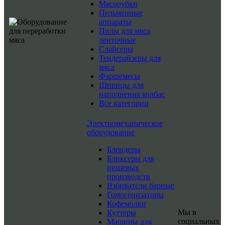
Мясорубки
Пельменные
аппараты
Пилы для мяса
ленточные
Слайсеры
Тендерайзеры для
мяса
Фаршемесы
Шприцы для
наполнения колбас
Все категории
Электромеханическое
оборудование
Блендеры
Бликсеры для
пищевых
производств
Взбиватели барные
Гомогенизаторы
Кофемолки
Мы в
Куттеры
социальных
Машины для