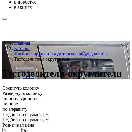
в новостях
в акциях
Главная
Каталог
Хлебопекарное и кондитерское оборудование
Тестоделители-округлители
Тестоделители-округлители
Свернуть колонку
Развернуть колонку
по популярности
по цене
по алфавиту
Подбор по параметрам
Подбор по параметрам
Розничная цена
От