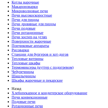
Котлы варочные
Макароноварки
Микроволновые печи
Печи высокоскоростные
Печи для пиццы
Печи дровяные для пиццы
Печи подовые
Печи ротационные
Печи хоспер на углях
Поверхности жарочные
Пончиковые аппараты
Рисоварки
Станции для бургеров и хот-догов
Тепловые витрины
Тепловые шкафы
Термомиксеры (куттер с подогревом)
Чебуречницы
Шашлычницы
Шкафы жарочные и пекарские
Назад
Хлебопекарное и кондитерское оборудование
Печи конвекционные
Подовые печи
Ротационные печи