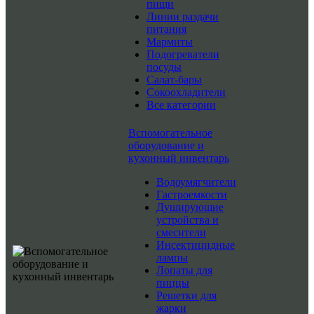
пищи
Линии раздачи
питания
Мармиты
Подогреватели
посуды
Салат-бары
Сокоохладители
Все категории
Вспомогательное
оборудование и
кухонный инвентарь
Водоумягчители
Гастроемкости
Душирующие
устройства и
смесители
Инсектицидные
лампы
Лопаты для
пиццы
Решетки для
жарки