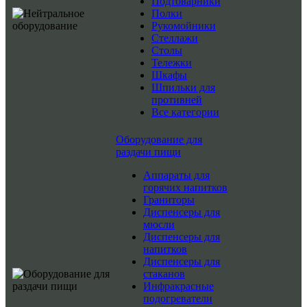
Подтоварники
Полки
Рукомойники
Стеллажи
Столы
Тележки
Шкафы
Шпильки для
противней
Все категории
Оборудование для
раздачи пищи
Аппараты для
горячих напитков
Граниторы
Диспенсеры для
мюсли
Диспенсеры для
напитков
Диспенсеры для
стаканов
Инфракрасные
подогреватели