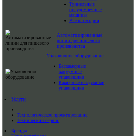
Туннельные
посудомоечные
машины
Все категории
Автоматизированные
линии для пищевого
производства
Упаковочное оборудование
Бескамерные
вакуумные
упаковщики
Камерные вакуумные
упаковщики
Услуги
Технологическое проектирование
Технический сервис
Бренды