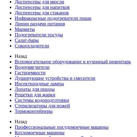
Диспенсеры для мюсли
Диспенсеры для напитков
Диспенсеры для стаканов
Инфракрасные подогреватели пищи
Линии раздачи питания
Мармиты
Подогреватели посуды
Салат-бары
Сокоохладители
Назад
Вспомогательное оборудование и кухонный инвентарь
Водоумягчители
Гастроемкости
Душирующие устройства и смесители
Инсектицидные лампы
Лопаты для пиццы
Решетки для жарки
Системы водоподготовки
Стерилизаторы для ножей
Термоконтейнеры
Назад
Профессиональные посудомоечные машины
Котломоечные машины