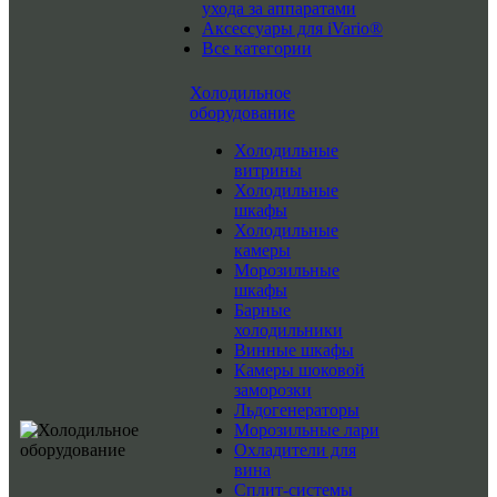
ухода за аппаратами
Аксессуары для iVario®
Все категории
Холодильное
оборудование
Холодильные
витрины
Холодильные
шкафы
Холодильные
камеры
Морозильные
шкафы
Барные
холодильники
Винные шкафы
Камеры шоковой
заморозки
Льдогенераторы
Морозильные лари
Охладители для
вина
Сплит-системы