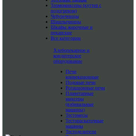
Термомиксеры (куттер с
подогревом)
Чебуречницы
Шашлычницы
Шкафы жарочные и
пекарские
Все категории
Хлебопекарное и
кондитерское
оборудование
Печи
конвекционные
Подовые печи
Ротационные печи
Планетарные
миксеры
(взбивальные
машины)
Тестомесы
Тестораскаточные
машины
Тестоделители