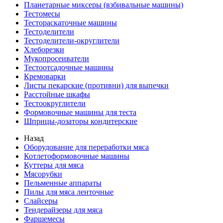
Планетарные миксеры (взбивальные машины)
Тестомесы
Тестораскаточные машины
Тестоделители
Тестоделители-округлители
Хлеборезки
Мукопросеиватели
Тестоотсадочные машины
Кремоварки
Листы пекарские (противни) для выпечки
Расстойные шкафы
Тестоокруглители
Формовочные машины для теста
Шприцы-дозаторы кондитерские
Назад
Оборудование для переработки мяса
Котлетоформовочные машины
Куттеры для мяса
Мясорубки
Пельменные аппараты
Пилы для мяса ленточные
Слайсеры
Тендерайзеры для мяса
Фаршемесы