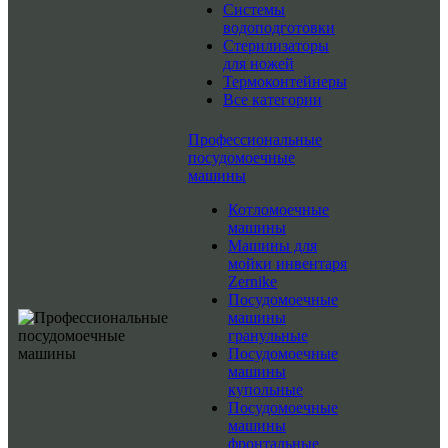
Системы
водоподготовки
Стерилизаторы
для ножей
Термоконтейнеры
Все категории
Профессиональные
посудомоечные
машины
Котломоечные
машины
Машины для
мойки инвентаря
Zernike
Посудомоечные
машины
гранульные
Посудомоечные
машины
купольные
Посудомоечные
машины
фронтальные