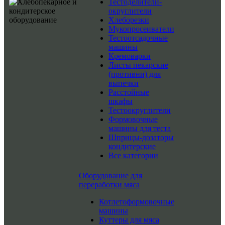
Тестоделители-
округлители
Хлеборезки
Мукопросеиватели
Тестоотсадочные
машины
Кремоварки
Листы пекарские
(противни) для
выпечки
Расстойные
шкафы
Тестоокруглители
Формовочные
машины для теста
Шприцы-дозаторы
кондитерские
Все категории
Оборудование для
переработки мяса
Котлетоформовочные
машины
Куттеры для мяса