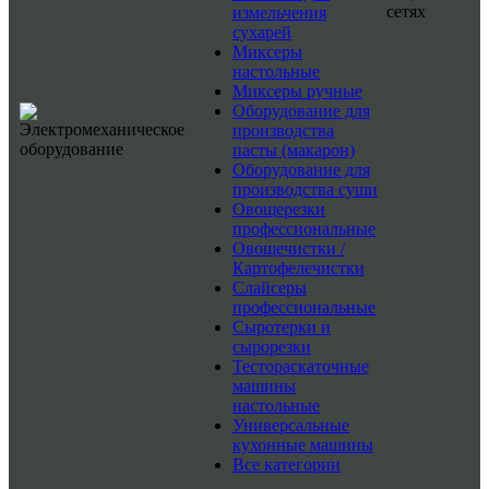
сетях
измельчения
сухарей
Миксеры
настольные
Миксеры ручные
Оборудование для
производства
пасты (макарон)
Оборудование для
производства суши
Овощерезки
профессиональные
Овощечистки /
Картофелечистки
Слайсеры
профессиональные
Сыротерки и
сырорезки
Тестораскаточные
машины
настольные
Универсальные
кухонные машины
Все категории