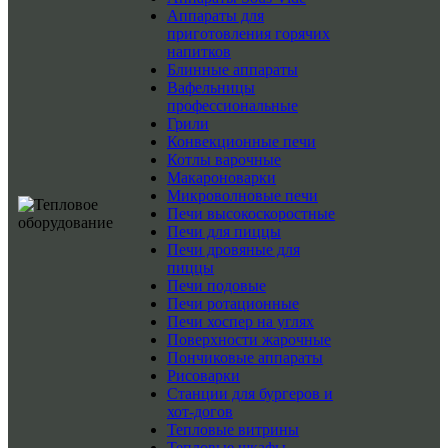
Аппараты для
приготовления горячих
напитков
Блинные аппараты
Вафельницы
профессиональные
Грили
Конвекционные печи
Котлы варочные
Макароноварки
Микроволновые печи
Печи высокоскоростные
Печи для пиццы
Печи дровяные для
пиццы
Печи подовые
Печи ротационные
Печи хоспер на углях
Поверхности жарочные
Пончиковые аппараты
Рисоварки
Станции для бургеров и
хот-догов
Тепловые витрины
Тепловые шкафы