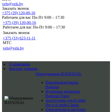
vels@vels.by
Заказать звонок
+375 (29) 120-00-16
Работаем для вас Пн-Пт 9:00 – 17:30
+375 (29) 120-00-16
Работаем для вас Пн-Пт 9:00 – 17:30
Заказать звонок
+375 (33) 623-11-11
MTC
vels@vels.by
О компании
Каталог товаров
Оборудование RATIONAL
Пароконвектоматы
Rational
Кухонные аппараты
Rational iVario
Аксессуары для iCombi
Pro и iCombi Classic
Очистители и средства