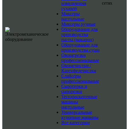
сетях
измельчения
сухарей
Миксеры
настольные
Миксеры ручные
Оборудование для
производства
пасты (макарон)
Оборудование для
производства суши
Овощерезки
профессиональные
Овощечистки /
Картофелечистки
Слайсеры
профессиональные
Сыротерки и
сырорезки
Тестораскаточные
машины
настольные
Универсальные
кухонные машины
Все категории