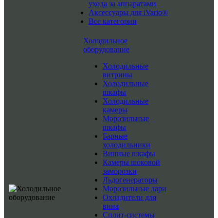
ухода за аппаратами
Аксессуары для iVario®
Все категории
Холодильное
оборудование
Холодильные
витрины
Холодильные
шкафы
Холодильные
камеры
Морозильные
шкафы
Барные
холодильники
Винные шкафы
Камеры шоковой
заморозки
Льдогенераторы
Морозильные лари
Охладители для
вина
Сплит-системы