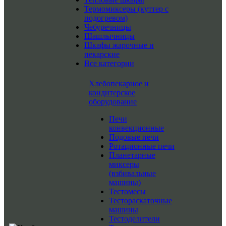
Термомиксеры (куттер с
подогревом)
Чебуречницы
Шашлычницы
Шкафы жарочные и
пекарские
Все категории
Хлебопекарное и
кондитерское
оборудование
Печи
конвекционные
Подовые печи
Ротационные печи
Планетарные
миксеры
(взбивальные
машины)
Тестомесы
Тестораскаточные
машины
Тестоделители