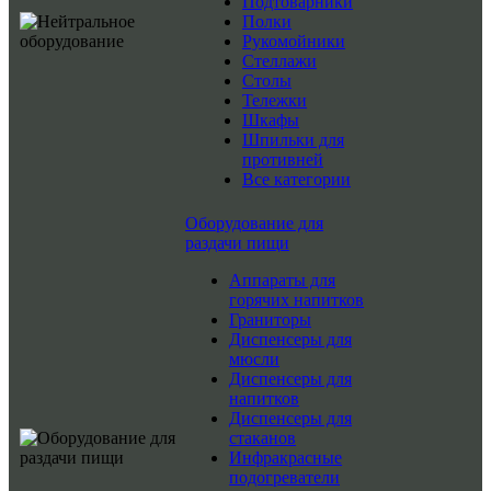
Подтоварники
Полки
Рукомойники
Стеллажи
Столы
Тележки
Шкафы
Шпильки для
противней
Все категории
Оборудование для
раздачи пищи
Аппараты для
горячих напитков
Граниторы
Диспенсеры для
мюсли
Диспенсеры для
напитков
Диспенсеры для
стаканов
Инфракрасные
подогреватели