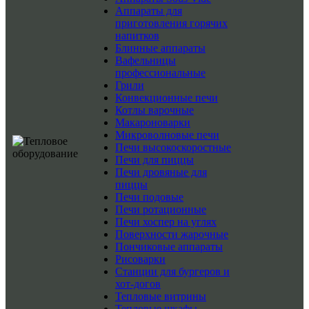
Аппараты для
приготовления горячих
напитков
Блинные аппараты
Вафельницы
профессиональные
Грили
Конвекционные печи
Котлы варочные
Макароноварки
Микроволновые печи
Печи высокоскоростные
Печи для пиццы
Печи дровяные для
пиццы
Печи подовые
Печи ротационные
Печи хоспер на углях
Поверхности жарочные
Пончиковые аппараты
Рисоварки
Станции для бургеров и
хот-догов
Тепловые витрины
Тепловые шкафы