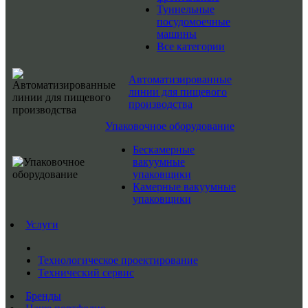
Туннельные
посудомоечные
машины
Все категории
Автоматизированные
линии для пищевого
производства
Упаковочное оборудование
Бескамерные
вакуумные
упаковщики
Камерные вакуумные
упаковщики
Услуги
Технологическое проектирование
Технический сервис
Бренды