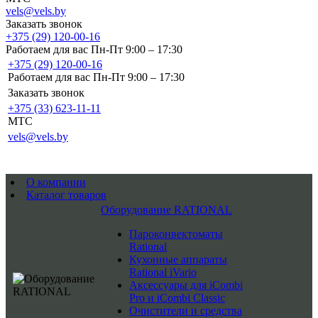
vels@vels.by
Заказать звонок
+375 (29) 120-00-16
Работаем для вас Пн-Пт 9:00 – 17:30
+375 (29) 120-00-16
Работаем для вас Пн-Пт 9:00 – 17:30
Заказать звонок
+375 (33) 623-11-11
MTC
vels@vels.by
О компании
Каталог товаров
Оборудование RATIONAL
Пароконвектоматы
Rational
Кухонные аппараты
Rational iVario
Аксессуары для iCombi
Pro и iCombi Classic
Очистители и средства