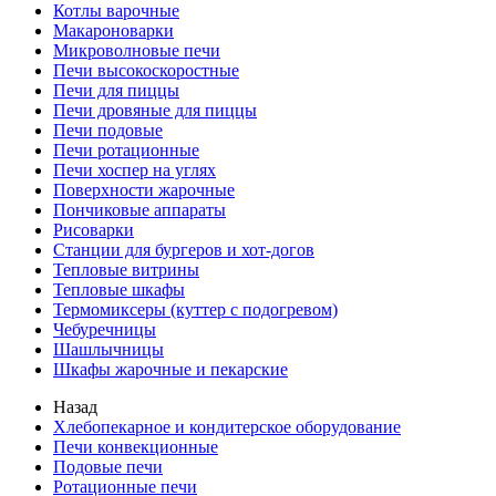
Котлы варочные
Макароноварки
Микроволновые печи
Печи высокоскоростные
Печи для пиццы
Печи дровяные для пиццы
Печи подовые
Печи ротационные
Печи хоспер на углях
Поверхности жарочные
Пончиковые аппараты
Рисоварки
Станции для бургеров и хот-догов
Тепловые витрины
Тепловые шкафы
Термомиксеры (куттер с подогревом)
Чебуречницы
Шашлычницы
Шкафы жарочные и пекарские
Назад
Хлебопекарное и кондитерское оборудование
Печи конвекционные
Подовые печи
Ротационные печи