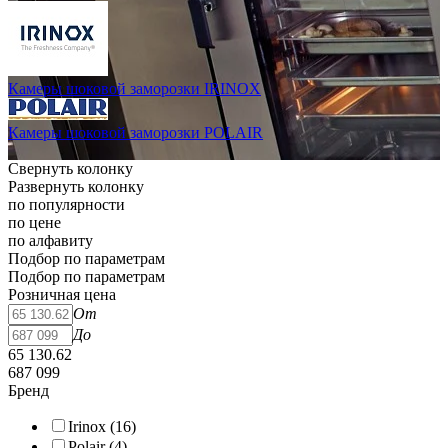
Камеры шоковой заморозки IRINOX
Камеры шоковой заморозки POLAIR
Свернуть колонку
Развернуть колонку
по популярности
по цене
по алфавиту
Подбор по параметрам
Подбор по параметрам
Розничная цена
От
До
65 130.62
687 099
Бренд
Irinox (
16
)
Polair (
4
)