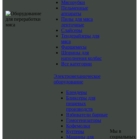
Мясорубки
Пельменные
аппараты
Пилы для мяса
ленточные
Слайсеры
Тендерайзеры для
мяса
Фаршемесы
Шприцы для
наполнения колбас
Все категории
Электромеханическое
оборудование
Блендеры
Бликсеры для
пищевых
производств
Взбиватели барные
Гомогенизаторы
Кофемолки
Мы в
Куттеры
социальных
Машины для