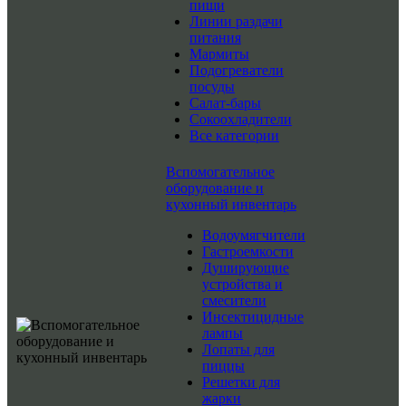
пищи
Линии раздачи
питания
Мармиты
Подогреватели
посуды
Салат-бары
Сокоохладители
Все категории
Вспомогательное
оборудование и
кухонный инвентарь
Водоумягчители
Гастроемкости
Душирующие
устройства и
смесители
Инсектицидные
лампы
Лопаты для
пиццы
Решетки для
жарки