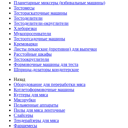
Планетарные миксеры (взбивальные машины)
Тестомесы
Тестораскаточные машины
Тестоделители
Тестоделители-округлители
Хлеборезки
Мукопросеиватели
Тестоотсадочные машины
Кремоварки
Листы пекарские (противни) для выпечки
Расстойные шкафы
Тестоокруглители
Формовочные машины для теста
Шприцы-дозаторы кондитерские
Назад
Оборудование для переработки мяса
Котлетоформовочные машины
Куттеры для мяса
Мясорубки
Пельменные аппараты
Пилы для мяса ленточные
Слайсеры
Тендерайзеры для мяса
Фаршемесы