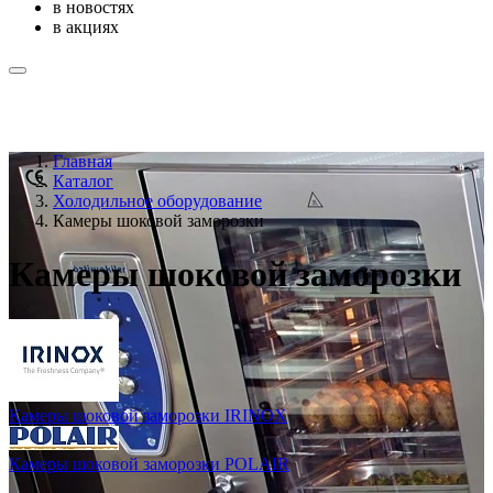
в новостях
в акциях
Главная
Каталог
Холодильное оборудование
Камеры шоковой заморозки
Камеры шоковой заморозки
Камеры шоковой заморозки IRINOX
Камеры шоковой заморозки POLAIR