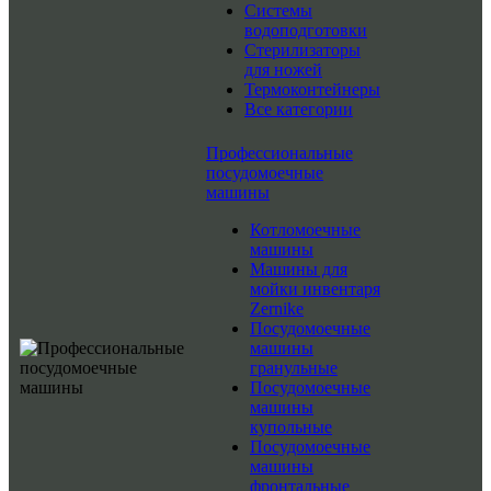
Системы
водоподготовки
Стерилизаторы
для ножей
Термоконтейнеры
Все категории
Профессиональные
посудомоечные
машины
Котломоечные
машины
Машины для
мойки инвентаря
Zernike
Посудомоечные
машины
гранульные
Посудомоечные
машины
купольные
Посудомоечные
машины
фронтальные