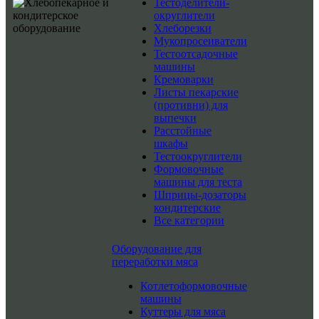
Тестоделители-
округлители
Хлеборезки
Мукопросеиватели
Тестоотсадочные
машины
Кремоварки
Листы пекарские
(противни) для
выпечки
Расстойные
шкафы
Тестоокруглители
Формовочные
машины для теста
Шприцы-дозаторы
кондитерские
Все категории
Оборудование для
переработки мяса
Котлетоформовочные
машины
Куттеры для мяса