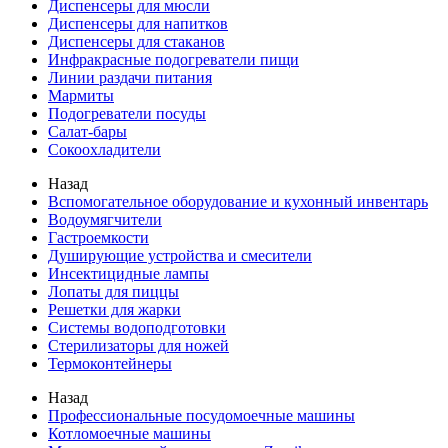
Диспенсеры для мюсли
Диспенсеры для напитков
Диспенсеры для стаканов
Инфракрасные подогреватели пищи
Линии раздачи питания
Мармиты
Подогреватели посуды
Салат-бары
Сокоохладители
Назад
Вспомогательное оборудование и кухонный инвентарь
Водоумягчители
Гастроемкости
Душирующие устройства и смесители
Инсектицидные лампы
Лопаты для пиццы
Решетки для жарки
Системы водоподготовки
Стерилизаторы для ножей
Термоконтейнеры
Назад
Профессиональные посудомоечные машины
Котломоечные машины