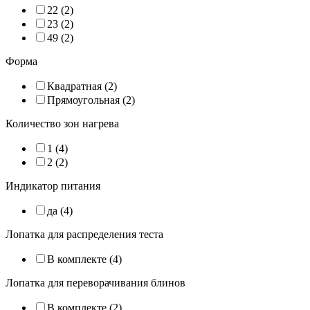
22 (
2
)
23 (
2
)
49 (
2
)
Форма
Квадратная (
2
)
Прямоугольная (
2
)
Количество зон нагрева
1 (
4
)
2 (
2
)
Индикатор питания
да (
4
)
Лопатка для распределения теста
В комплекте (
4
)
Лопатка для переворачивания блинов
В комплекте (
2
)