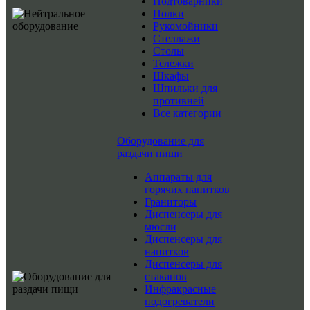
Подтоварники
Полки
Рукомойники
Стеллажи
Столы
Тележки
Шкафы
Шпильки для
противней
Все категории
Оборудование для
раздачи пищи
Аппараты для
горячих напитков
Граниторы
Диспенсеры для
мюсли
Диспенсеры для
напитков
Диспенсеры для
стаканов
Инфракрасные
подогреватели