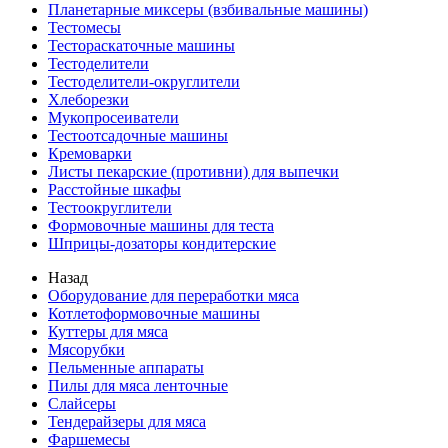
Планетарные миксеры (взбивальные машины)
Тестомесы
Тестораскаточные машины
Тестоделители
Тестоделители-округлители
Хлеборезки
Мукопросеиватели
Тестоотсадочные машины
Кремоварки
Листы пекарские (противни) для выпечки
Расстойные шкафы
Тестоокруглители
Формовочные машины для теста
Шприцы-дозаторы кондитерские
Назад
Оборудование для переработки мяса
Котлетоформовочные машины
Куттеры для мяса
Мясорубки
Пельменные аппараты
Пилы для мяса ленточные
Слайсеры
Тендерайзеры для мяса
Фаршемесы