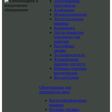
Тестоделители-
округлители
Хлеборезки
Мукопросеиватели
Тестоотсадочные
машины
Кремоварки
Листы пекарские
(противни) для
выпечки
Расстойные
шкафы
Тестоокруглители
Формовочные
машины для теста
Шприцы-дозаторы
кондитерские
Все категории
Оборудование для
переработки мяса
Котлетоформовочные
машины
Куттеры для мяса