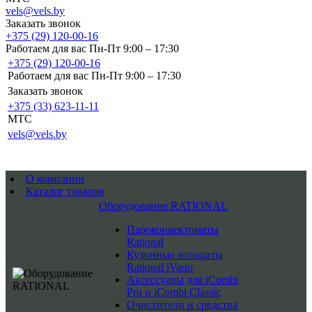
vels@vels.by
Заказать звонок
+375 (29) 120-00-16
Работаем для вас Пн-Пт 9:00 – 17:30
+375 (29) 120-00-16
Работаем для вас Пн-Пт 9:00 – 17:30
Заказать звонок
+375 (33) 623-11-11
MTC
vels@vels.by
О компании
Каталог товаров
Оборудование RATIONAL
Пароконвектоматы
Rational
Кухонные аппараты
Rational iVario
Аксессуары для iCombi
Pro и iCombi Classic
Очистители и средства