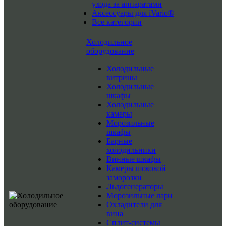
ухода за аппаратами
Аксессуары для iVario®
Все категории
Холодильное
оборудование
Холодильные
витрины
Холодильные
шкафы
Холодильные
камеры
Морозильные
шкафы
Барные
холодильники
Винные шкафы
Камеры шоковой
заморозки
Льдогенераторы
Морозильные лари
Охладители для
вина
Сплит-системы