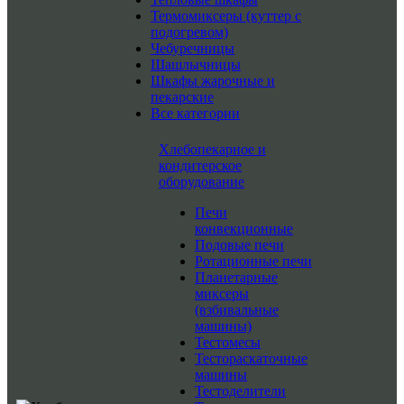
Термомиксеры (куттер с
подогревом)
Чебуречницы
Шашлычницы
Шкафы жарочные и
пекарские
Все категории
Хлебопекарное и
кондитерское
оборудование
Печи
конвекционные
Подовые печи
Ротационные печи
Планетарные
миксеры
(взбивальные
машины)
Тестомесы
Тестораскаточные
машины
Тестоделители