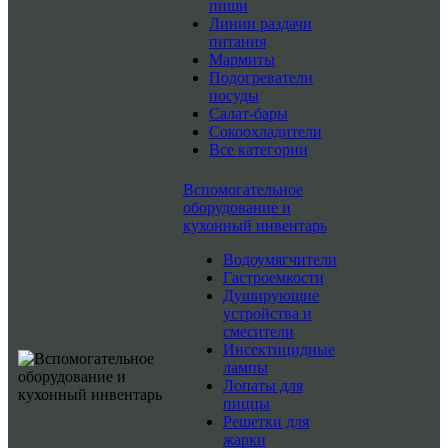
пищи
Линии раздачи
питания
Мармиты
Подогреватели
посуды
Салат-бары
Сокоохладители
Все категории
Вспомогательное
оборудование и
кухонный инвентарь
Водоумягчители
Гастроемкости
Душирующие
устройства и
смесители
Инсектицидные
лампы
Лопаты для
пиццы
Решетки для
жарки