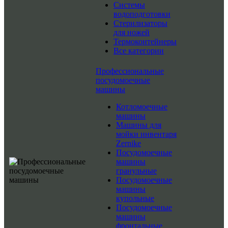
Системы
водоподготовки
Стерилизаторы
для ножей
Термоконтейнеры
Все категории
Профессиональные
посудомоечные
машины
Котломоечные
машины
Машины для
мойки инвентаря
Zernike
Посудомоечные
машины
гранульные
Посудомоечные
машины
купольные
Посудомоечные
машины
фронтальные