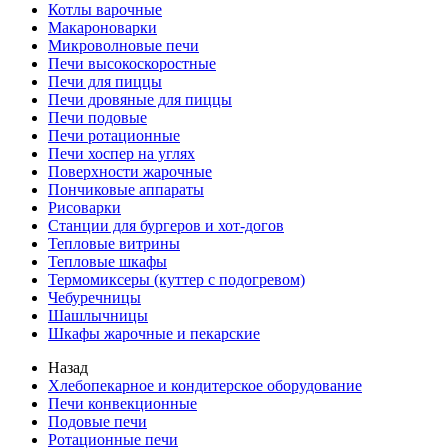
Котлы варочные
Макароноварки
Микроволновые печи
Печи высокоскоростные
Печи для пиццы
Печи дровяные для пиццы
Печи подовые
Печи ротационные
Печи хоспер на углях
Поверхности жарочные
Пончиковые аппараты
Рисоварки
Станции для бургеров и хот-догов
Тепловые витрины
Тепловые шкафы
Термомиксеры (куттер с подогревом)
Чебуречницы
Шашлычницы
Шкафы жарочные и пекарские
Назад
Хлебопекарное и кондитерское оборудование
Печи конвекционные
Подовые печи
Ротационные печи