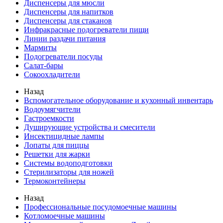
Диспенсеры для мюсли
Диспенсеры для напитков
Диспенсеры для стаканов
Инфракрасные подогреватели пищи
Линии раздачи питания
Мармиты
Подогреватели посуды
Салат-бары
Сокоохладители
Назад
Вспомогательное оборудование и кухонный инвентарь
Водоумягчители
Гастроемкости
Душирующие устройства и смесители
Инсектицидные лампы
Лопаты для пиццы
Решетки для жарки
Системы водоподготовки
Стерилизаторы для ножей
Термоконтейнеры
Назад
Профессиональные посудомоечные машины
Котломоечные машины