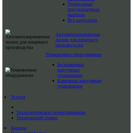
Туннельные
посудомоечные
машины
Все категории
Автоматизированные
линии для пищевого
производства
Упаковочное оборудование
Бескамерные
вакуумные
упаковщики
Камерные вакуумные
упаковщики
Услуги
Технологическое проектирование
Технический сервис
Бренды