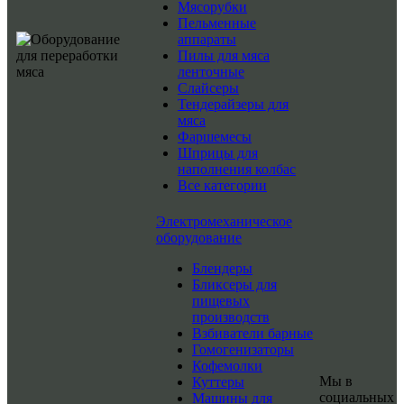
Мясорубки
Пельменные
аппараты
Пилы для мяса
ленточные
Слайсеры
Тендерайзеры для
мяса
Фаршемесы
Шприцы для
наполнения колбас
Все категории
Электромеханическое
оборудование
Блендеры
Бликсеры для
пищевых
производств
Взбиватели барные
Гомогенизаторы
Кофемолки
Мы в
Куттеры
социальных
Машины для