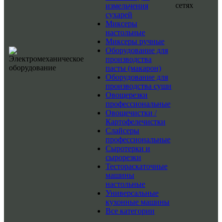
сетях
измельчения
сухарей
Миксеры
настольные
Миксеры ручные
Оборудование для
производства
пасты (макарон)
Оборудование для
производства суши
Овощерезки
профессиональные
Овощечистки /
Картофелечистки
Слайсеры
профессиональные
Сыротерки и
сырорезки
Тестораскаточные
машины
настольные
Универсальные
кухонные машины
Все категории