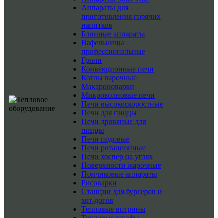
Аппараты для
приготовления горячих
напитков
Блинные аппараты
Вафельницы
профессиональные
Грили
Конвекционные печи
Котлы варочные
Макароноварки
Микроволновые печи
Печи высокоскоростные
Печи для пиццы
Печи дровяные для
пиццы
Печи подовые
Печи ротационные
Печи хоспер на углях
Поверхности жарочные
Пончиковые аппараты
Рисоварки
Станции для бургеров и
хот-догов
Тепловые витрины
Тепловые шкафы