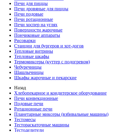
Печи для пиццы
Печи дровяные для пиццы
Печи подовые
Печи ротационные
Печи хоспер на углях
Поверхности жарочные
Пончиковые аппараты
Рисоварки
Станции для бургеров и хот-догов
Тепловые витрины
Тепловые шкафы
Термомиксеры (куттер с подогревом)
Чебуречницы
Шашлычницы
Шкафы жарочные и пекарские
Назад
Хлебопекарное и кондитерское оборудование
Печи конвекционные
Подовые печи
Ротационные печи
Планетарные миксеры (взбивальные машины)
Тестомесы
Тестораскаточные машины
Тестоделители