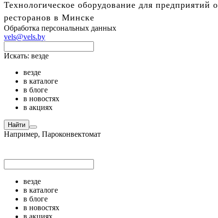
Технологическое оборудование для предприятий о
ресторанов в Минске
Обработка персональных данных
vels@vels.by
Искать:
везде
везде
в каталоге
в блоге
в новостях
в акциях
Найти
Например,
Пароконвектомат
везде
в каталоге
в блоге
в новостях
в акциях