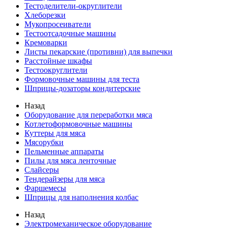
Тестоделители-округлители
Хлеборезки
Мукопросеиватели
Тестоотсадочные машины
Кремоварки
Листы пекарские (противни) для выпечки
Расстойные шкафы
Тестоокруглители
Формовочные машины для теста
Шприцы-дозаторы кондитерские
Назад
Оборудование для переработки мяса
Котлетоформовочные машины
Куттеры для мяса
Мясорубки
Пельменные аппараты
Пилы для мяса ленточные
Слайсеры
Тендерайзеры для мяса
Фаршемесы
Шприцы для наполнения колбас
Назад
Электромеханическое оборудование