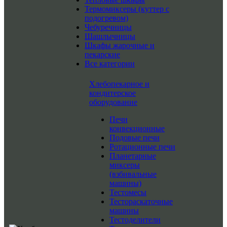
Термомиксеры (куттер с
подогревом)
Чебуречницы
Шашлычницы
Шкафы жарочные и
пекарские
Все категории
Хлебопекарное и
кондитерское
оборудование
Печи
конвекционные
Подовые печи
Ротационные печи
Планетарные
миксеры
(взбивальные
машины)
Тестомесы
Тестораскаточные
машины
Тестоделители