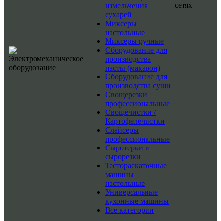
сетях
измельчения
сухарей
Миксеры
настольные
Миксеры ручные
Оборудование для
производства
пасты (макарон)
Оборудование для
производства суши
Овощерезки
профессиональные
Овощечистки /
Картофелечистки
Слайсеры
профессиональные
Сыротерки и
сырорезки
Тестораскаточные
машины
настольные
Универсальные
кухонные машины
Все категории