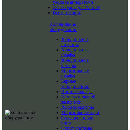
ухода за аппаратами
Аксессуары для iVario®
Все категории
Холодильное
оборудование
Холодильные
витрины
Холодильные
шкафы
Холодильные
камеры
Морозильные
шкафы
Барные
холодильники
Винные шкафы
Камеры шоковой
заморозки
Льдогенераторы
Морозильные лари
Охладители для
вина
Сплит-системы