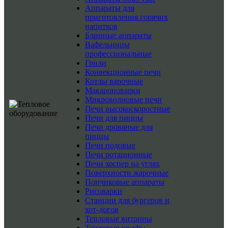
Аппараты для
приготовления горячих
напитков
Блинные аппараты
Вафельницы
профессиональные
Грили
Конвекционные печи
Котлы варочные
Макароноварки
Микроволновые печи
Печи высокоскоростные
Печи для пиццы
Печи дровяные для
пиццы
Печи подовые
Печи ротационные
Печи хоспер на углях
Поверхности жарочные
Пончиковые аппараты
Рисоварки
Станции для бургеров и
хот-догов
Тепловые витрины
Тепловые шкафы