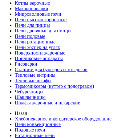
Котлы варочные
Макароноварки
Микроволновые печи
Печи высокоскоростные
Печи для пиццы
Печи дровяные для пиццы
Печи подовые
Печи ротационные
Печи хоспер на углях
Поверхности жарочные
Пончиковые аппараты
Рисоварки
Станции для бургеров и хот-догов
Тепловые витрины
Тепловые шкафы
Термомиксеры (куттер с подогревом)
Чебуречницы
Шашлычницы
Шкафы жарочные и пекарские
Назад
Хлебопекарное и кондитерское оборудование
Печи конвекционные
Подовые печи
Ротационные печи