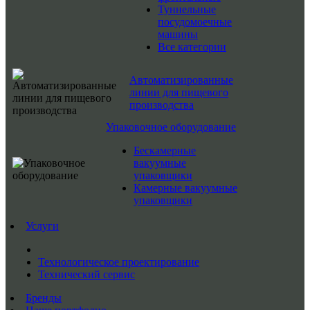
Туннельные
посудомоечные
машины
Все категории
Автоматизированные
линии для пищевого
производства
Упаковочное оборудование
Бескамерные
вакуумные
упаковщики
Камерные вакуумные
упаковщики
Услуги
Технологическое проектирование
Технический сервис
Бренды