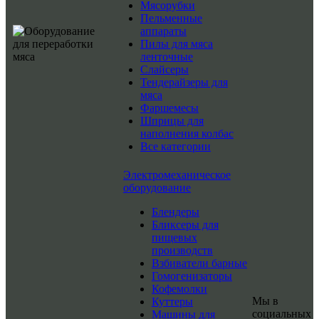
Мясорубки
Пельменные
аппараты
Пилы для мяса
ленточные
Слайсеры
Тендерайзеры для
мяса
Фаршемесы
Шприцы для
наполнения колбас
Все категории
Электромеханическое
оборудование
Блендеры
Бликсеры для
пищевых
производств
Взбиватели барные
Гомогенизаторы
Кофемолки
Мы в
Куттеры
социальных
Машины для