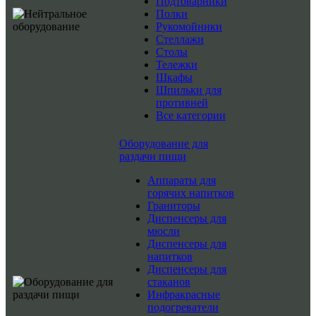
Подтоварники
Полки
Рукомойники
Стеллажи
Столы
Тележки
Шкафы
Шпильки для
противней
Все категории
Оборудование для
раздачи пищи
Аппараты для
горячих напитков
Граниторы
Диспенсеры для
мюсли
Диспенсеры для
напитков
Диспенсеры для
стаканов
Инфракрасные
подогреватели