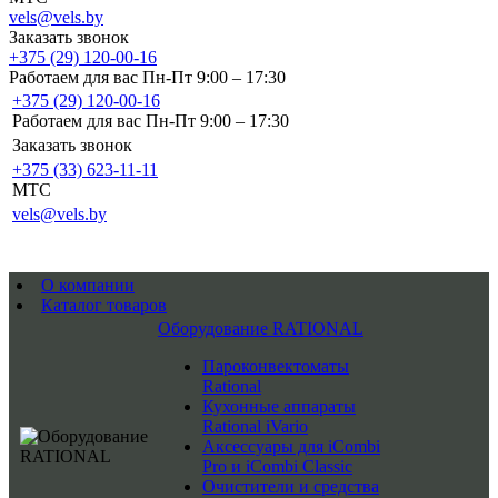
vels@vels.by
Заказать звонок
+375 (29) 120-00-16
Работаем для вас Пн-Пт 9:00 – 17:30
+375 (29) 120-00-16
Работаем для вас Пн-Пт 9:00 – 17:30
Заказать звонок
+375 (33) 623-11-11
MTC
vels@vels.by
О компании
Каталог товаров
Оборудование RATIONAL
Пароконвектоматы
Rational
Кухонные аппараты
Rational iVario
Аксессуары для iCombi
Pro и iCombi Classic
Очистители и средства