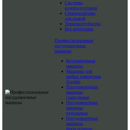
Системы
водоподготовки
Стерилизаторы
для ножей
Термоконтейнеры
Все категории
Профессиональные
посудомоечные
машины
Котломоечные
машины
Машины для
мойки инвентаря
Zernike
Посудомоечные
машины
гранульные
Посудомоечные
машины
купольные
Посудомоечные
машины
фронтальные