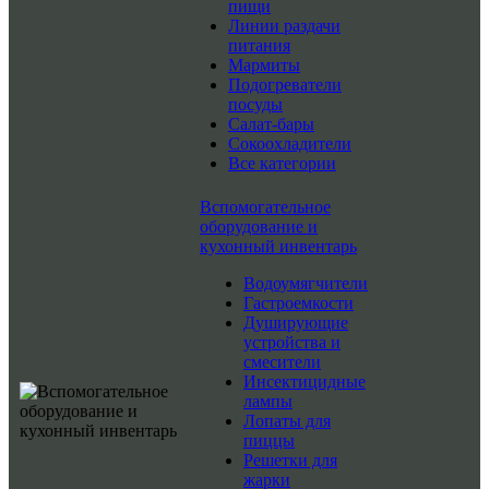
пищи
Линии раздачи
питания
Мармиты
Подогреватели
посуды
Салат-бары
Сокоохладители
Все категории
Вспомогательное
оборудование и
кухонный инвентарь
Водоумягчители
Гастроемкости
Душирующие
устройства и
смесители
Инсектицидные
лампы
Лопаты для
пиццы
Решетки для
жарки