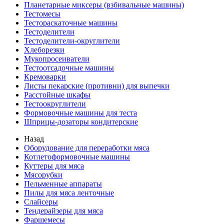
Планетарные миксеры (взбивальные машины)
Тестомесы
Тестораскаточные машины
Тестоделители
Тестоделители-округлители
Хлеборезки
Мукопросеиватели
Тестоотсадочные машины
Кремоварки
Листы пекарские (противни) для выпечки
Расстойные шкафы
Тестоокруглители
Формовочные машины для теста
Шприцы-дозаторы кондитерские
Назад
Оборудование для переработки мяса
Котлетоформовочные машины
Куттеры для мяса
Мясорубки
Пельменные аппараты
Пилы для мяса ленточные
Слайсеры
Тендерайзеры для мяса
Фаршемесы