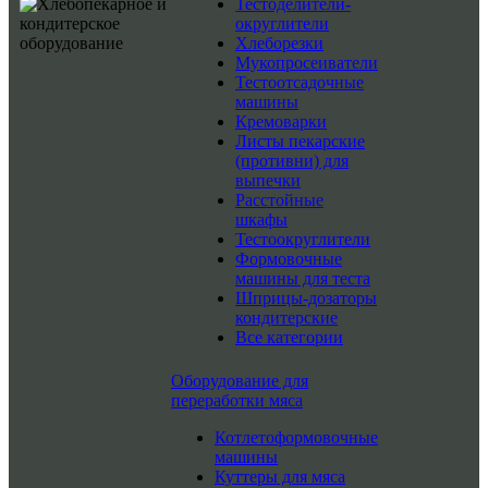
Тестоделители-
округлители
Хлеборезки
Мукопросеиватели
Тестоотсадочные
машины
Кремоварки
Листы пекарские
(противни) для
выпечки
Расстойные
шкафы
Тестоокруглители
Формовочные
машины для теста
Шприцы-дозаторы
кондитерские
Все категории
Оборудование для
переработки мяса
Котлетоформовочные
машины
Куттеры для мяса