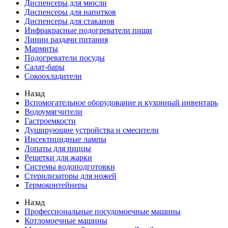
Диспенсеры для мюсли
Диспенсеры для напитков
Диспенсеры для стаканов
Инфракрасные подогреватели пищи
Линии раздачи питания
Мармиты
Подогреватели посуды
Салат-бары
Сокоохладители
Назад
Вспомогательное оборудование и кухонный инвентарь
Водоумягчители
Гастроемкости
Душирующие устройства и смесители
Инсектицидные лампы
Лопаты для пиццы
Решетки для жарки
Системы водоподготовки
Стерилизаторы для ножей
Термоконтейнеры
Назад
Профессиональные посудомоечные машины
Котломоечные машины