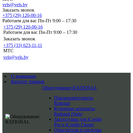
vels@vels.by
Заказать звонок
+375 (29) 120-00-16
Работаем для вас Пн-Пт 9:00 – 17:30
+375 (29) 120-00-16
Работаем для вас Пн-Пт 9:00 – 17:30
Заказать звонок
+375 (33) 623-11-11
MTC
vels@vels.by
О компании
Каталог товаров
Оборудование RATIONAL
Пароконвектоматы
Rational
Кухонные аппараты
Rational iVario
Аксессуары для iCombi
Pro и iCombi Classic
Очистители и средства