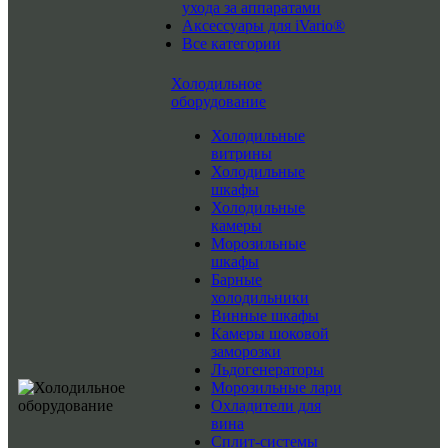
ухода за аппаратами
Аксессуары для iVario®
Все категории
Холодильное
оборудование
Холодильные
витрины
Холодильные
шкафы
Холодильные
камеры
Морозильные
шкафы
Барные
холодильники
Винные шкафы
Камеры шоковой
заморозки
Льдогенераторы
Морозильные лари
Охладители для
вина
Сплит-системы