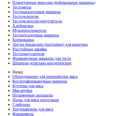
Планетарные миксеры (взбивальные машины)
Тестомесы
Тестораскаточные машины
Тестоделители
Тестоделители-округлители
Хлеборезки
Мукопросеиватели
Тестоотсадочные машины
Кремоварки
Листы пекарские (противни) для выпечки
Расстойные шкафы
Тестоокруглители
Формовочные машины для теста
Шприцы-дозаторы кондитерские
Назад
Оборудование для переработки мяса
Котлетоформовочные машины
Куттеры для мяса
Мясорубки
Пельменные аппараты
Пилы для мяса ленточные
Слайсеры
Тендерайзеры для мяса
Фаршемесы