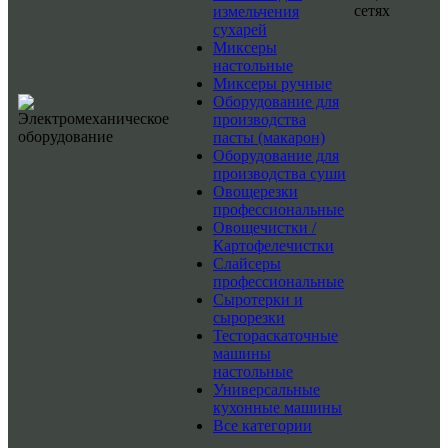
сетях
измельчения
сухарей
Миксеры
настольные
Миксеры ручные
Оборудование для
производства
пасты (макарон)
Оборудование для
производства суши
Овощерезки
профессиональные
Овощечистки /
Картофелечистки
Слайсеры
профессиональные
Сыротерки и
сырорезки
Тестораскаточные
машины
настольные
Универсальные
кухонные машины
Все категории