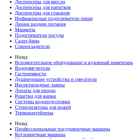
Диспенсеры для мюсли
Диспенсеры для напитков
Диспенсеры для стаканов
Инфракрасные подогреватели пищи
Линии раздачи питания
Мармиты
Подогреватели посуды
Салат-бары
Сокоохладители
Назад
Вспомогательное оборудование и кухонный инвентарь
Водоумягчители
Гастроемкости
Душирующие устройства и смесители
Инсектицидные лампы
Лопаты для пиццы
Решетки для жарки
Системы водоподготовки
Стерилизаторы для ножей
Термоконтейнеры
Назад
Профессиональные посудомоечные машины
Котломоечные машины