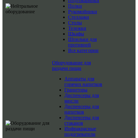
Подтоварники
Полки
Рукомойники
Стеллажи
Столы
Тележки
Шкафы
Шпильки для
противней
Все категории
Оборудование для
раздачи пищи
Аппараты для
горячих напитков
Граниторы
Диспенсеры для
мюсли
Диспенсеры для
напитков
Диспенсеры для
стаканов
Инфракрасные
подогреватели