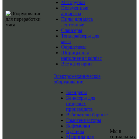
Мясорубки
Пельменные
аппараты
Пилы для мяса
ленточные
Слайсеры
Тендерайзеры для
мяса
Фаршемесы
Шприцы для
наполнения колбас
Все категории
Электромеханическое
оборудование
Блендеры
Бликсеры для
пищевых
производств
Взбиватели барные
Гомогенизаторы
Кофемолки
Мы в
Куттеры
социальных
Машины для