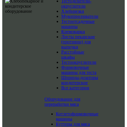
Тестоделители-
округлители
Хлеборезки
Мукопросеиватели
Тестоотсадочные
машины
Кремоварки
Листы пекарские
(противни) для
выпечки
Расстойные
шкафы
Тестоокруглители
Формовочные
машины для теста
Шприцы-дозаторы
кондитерские
Все категории
Оборудование для
переработки мяса
Котлетоформовочные
машины
Куттеры для мяса