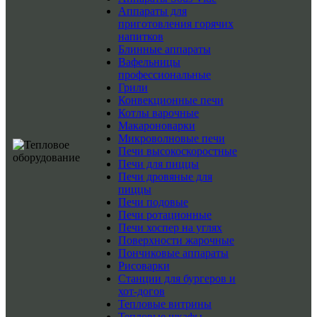
Аппараты для
приготовления горячих
напитков
Блинные аппараты
Вафельницы
профессиональные
Грили
Конвекционные печи
Котлы варочные
Макароноварки
Микроволновые печи
Печи высокоскоростные
Печи для пиццы
Печи дровяные для
пиццы
Печи подовые
Печи ротационные
Печи хоспер на углях
Поверхности жарочные
Пончиковые аппараты
Рисоварки
Станции для бургеров и
хот-догов
Тепловые витрины
Тепловые шкафы