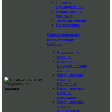
Системы
водоподготовки
Стерилизаторы
для ножей
Термоконтейнеры
Все категории
Профессиональные
посудомоечные
машины
Котломоечные
машины
Машины для
мойки инвентаря
Zernike
Посудомоечные
машины
гранульные
Посудомоечные
машины
купольные
Посудомоечные
машины
фронтальные