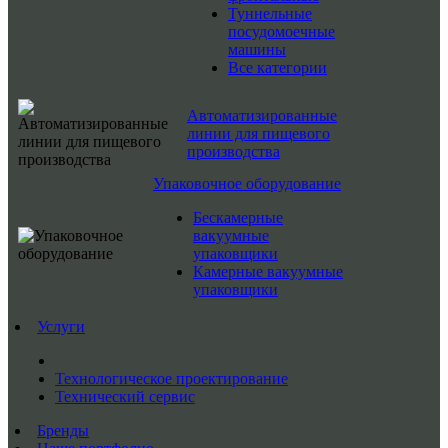
Туннельные
посудомоечные
машины
Все категории
Автоматизированные
линии для пищевого
производства
Упаковочное оборудование
Бескамерные
вакуумные
упаковщики
Камерные вакуумные
упаковщики
Услуги
Технологическое проектирование
Технический сервис
Бренды