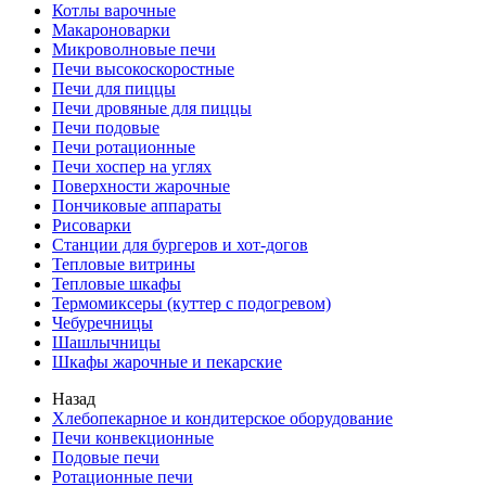
Котлы варочные
Макароноварки
Микроволновые печи
Печи высокоскоростные
Печи для пиццы
Печи дровяные для пиццы
Печи подовые
Печи ротационные
Печи хоспер на углях
Поверхности жарочные
Пончиковые аппараты
Рисоварки
Станции для бургеров и хот-догов
Тепловые витрины
Тепловые шкафы
Термомиксеры (куттер с подогревом)
Чебуречницы
Шашлычницы
Шкафы жарочные и пекарские
Назад
Хлебопекарное и кондитерское оборудование
Печи конвекционные
Подовые печи
Ротационные печи