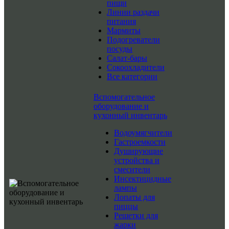
пищи
Линии раздачи
питания
Мармиты
Подогреватели
посуды
Салат-бары
Сокоохладители
Все категории
Вспомогательное
оборудование и
кухонный инвентарь
Водоумягчители
Гастроемкости
Душирующие
устройства и
смесители
Инсектицидные
лампы
Лопаты для
пиццы
Решетки для
жарки