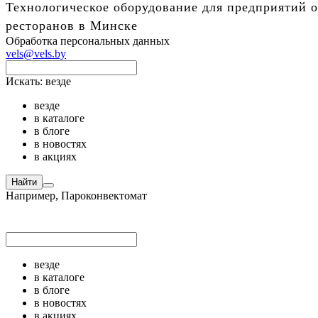
Технологическое оборудование для предприятий о
ресторанов в Минске
Обработка персональных данных
vels@vels.by
Искать:
везде
везде
в каталоге
в блоге
в новостях
в акциях
Найти
Например,
Пароконвектомат
везде
в каталоге
в блоге
в новостях
в акциях