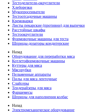
Тестоделители-округлители
Хлеборезки
Мукопросеиватели
Тестоотсадочные машины
Кремоварки
Листы пекарские (противни) для выпечки
Расстойные шкафы
Тестоокруглители
Формовочные машины для теста
Шприцы-дозаторы кондитерские
Назад
Оборудование для переработки мяса
Котлетоформовочные машины
Куттеры для мяса
Мясорубки
Пельменные аппараты
Пилы для мяса ленточные
Слайсеры
Тендерайзеры для мяса
Фаршемесы
Шприцы для наполнения колбас
Назад
Электромеханическое оборудование