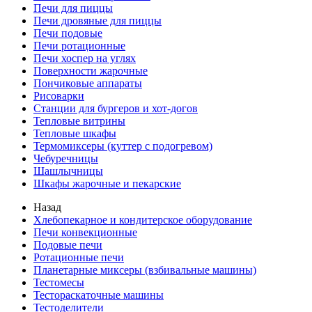
Печи для пиццы
Печи дровяные для пиццы
Печи подовые
Печи ротационные
Печи хоспер на углях
Поверхности жарочные
Пончиковые аппараты
Рисоварки
Станции для бургеров и хот-догов
Тепловые витрины
Тепловые шкафы
Термомиксеры (куттер с подогревом)
Чебуречницы
Шашлычницы
Шкафы жарочные и пекарские
Назад
Хлебопекарное и кондитерское оборудование
Печи конвекционные
Подовые печи
Ротационные печи
Планетарные миксеры (взбивальные машины)
Тестомесы
Тестораскаточные машины
Тестоделители