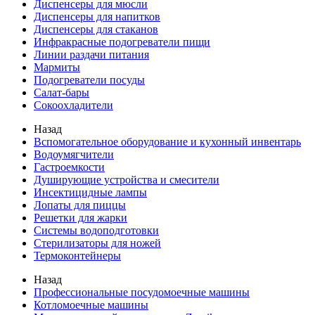
Диспенсеры для мюсли
Диспенсеры для напитков
Диспенсеры для стаканов
Инфракрасные подогреватели пищи
Линии раздачи питания
Мармиты
Подогреватели посуды
Салат-бары
Сокоохладители
Назад
Вспомогательное оборудование и кухонный инвентарь
Водоумягчители
Гастроемкости
Душирующие устройства и смесители
Инсектицидные лампы
Лопаты для пиццы
Решетки для жарки
Системы водоподготовки
Стерилизаторы для ножей
Термоконтейнеры
Назад
Профессиональные посудомоечные машины
Котломоечные машины