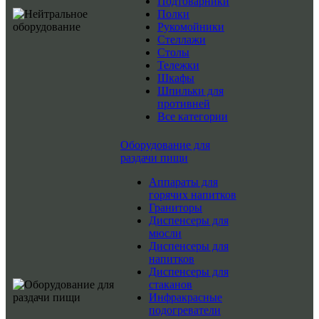
Подтоварники
Полки
Рукомойники
Стеллажи
Столы
Тележки
Шкафы
Шпильки для
противней
Все категории
Оборудование для
раздачи пищи
Аппараты для
горячих напитков
Граниторы
Диспенсеры для
мюсли
Диспенсеры для
напитков
Диспенсеры для
стаканов
Инфракрасные
подогреватели