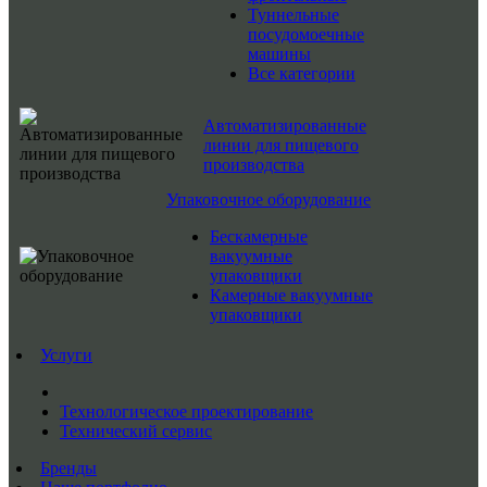
Туннельные
посудомоечные
машины
Все категории
Автоматизированные
линии для пищевого
производства
Упаковочное оборудование
Бескамерные
вакуумные
упаковщики
Камерные вакуумные
упаковщики
Услуги
Технологическое проектирование
Технический сервис
Бренды