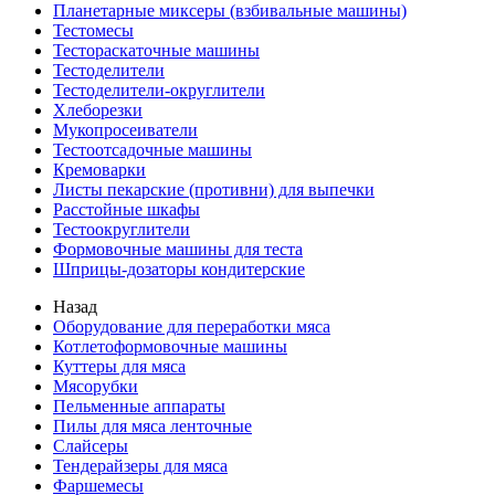
Планетарные миксеры (взбивальные машины)
Тестомесы
Тестораскаточные машины
Тестоделители
Тестоделители-округлители
Хлеборезки
Мукопросеиватели
Тестоотсадочные машины
Кремоварки
Листы пекарские (противни) для выпечки
Расстойные шкафы
Тестоокруглители
Формовочные машины для теста
Шприцы-дозаторы кондитерские
Назад
Оборудование для переработки мяса
Котлетоформовочные машины
Куттеры для мяса
Мясорубки
Пельменные аппараты
Пилы для мяса ленточные
Слайсеры
Тендерайзеры для мяса
Фаршемесы