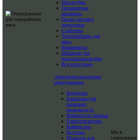
Мясорубки
Пельменные
аппараты
Пилы для мяса
ленточные
Слайсеры
Тендерайзеры для
мяса
Фаршемесы
Шприцы для
наполнения колбас
Все категории
Электромеханическое
оборудование
Блендеры
Бликсеры для
пищевых
производств
Взбиватели барные
Гомогенизаторы
Кофемолки
Мы в
Куттеры
социальных
Машины для