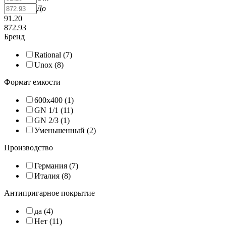
До
91.20
872.93
Бренд
Rational (
7
)
Unox (
8
)
Формат емкости
600х400 (
1
)
GN 1/1 (
11
)
GN 2/3 (
1
)
Уменьшенный (
2
)
Производство
Германия (
7
)
Италия (
8
)
Антипригарное покрытие
да (
4
)
Нет (
11
)