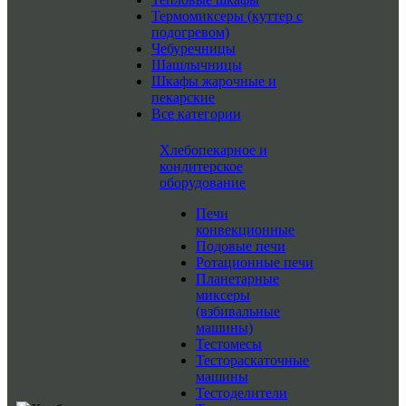
Термомиксеры (куттер с
подогревом)
Чебуречницы
Шашлычницы
Шкафы жарочные и
пекарские
Все категории
Хлебопекарное и
кондитерское
оборудование
Печи
конвекционные
Подовые печи
Ротационные печи
Планетарные
миксеры
(взбивальные
машины)
Тестомесы
Тестораскаточные
машины
Тестоделители