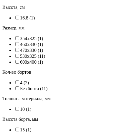
Высота, см
16.8 (
1
)
Размер, мм
354х325 (
1
)
460х330 (
1
)
470х330 (
1
)
530х325 (
11
)
600х400 (
1
)
Кол-во бортов
4 (
2
)
Без борта (
11
)
Толщина материала, мм
10 (
1
)
Высота борта, мм
15 (
1
)