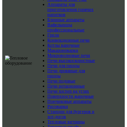
Аппараты для
приготовления горячих
напитков
Блинные аппараты
Вафельницы
профессиональные
Грили
Конвекционные печи
Котлы варочные
Макароноварки
Микроволновые печи
Печи высокоскоростные
Печи для пиццы
Печи дровяные для
пиццы
Печи подовые
Печи ротационные
Печи хоспер на углях
Поверхности жарочные
Пончиковые аппараты
Рисоварки
Станции для бургеров и
хот-догов
Тепловые витрины
Тепловые шкафы