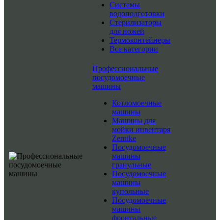
Системы
водоподготовки
Стерилизаторы
для ножей
Термоконтейнеры
Все категории
Профессиональные
посудомоечные
машины
Котломоечные
машины
Машины для
мойки инвентаря
Zernike
Посудомоечные
машины
гранульные
Посудомоечные
машины
купольные
Посудомоечные
машины
фронтальные