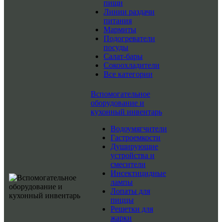
пищи
Линии раздачи
питания
Мармиты
Подогреватели
посуды
Салат-бары
Сокоохладители
Все категории
Вспомогательное
оборудование и
кухонный инвентарь
Водоумягчители
Гастроемкости
Душирующие
устройства и
смесители
Инсектицидные
лампы
Лопаты для
пиццы
Решетки для
жарки