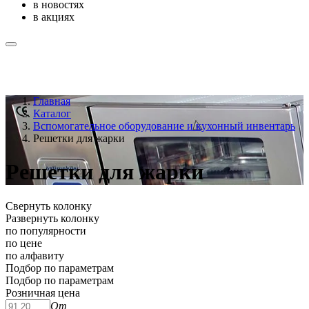
в новостях
в акциях
Главная
Каталог
Вспомогательное оборудование и кухонный инвентарь
Решетки для жарки
Решетки для жарки
Свернуть колонку
Развернуть колонку
по популярности
по цене
по алфавиту
Подбор по параметрам
Подбор по параметрам
Розничная цена
От