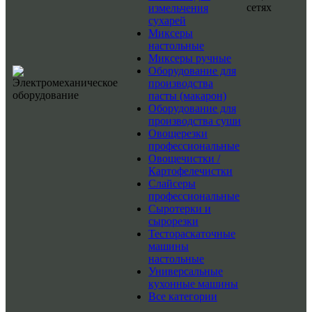
сетях
измельчения
сухарей
Миксеры
настольные
Миксеры ручные
Оборудование для
производства
пасты (макарон)
Оборудование для
производства суши
Овощерезки
профессиональные
Овощечистки /
Картофелечистки
Слайсеры
профессиональные
Сыротерки и
сырорезки
Тестораскаточные
машины
настольные
Универсальные
кухонные машины
Все категории