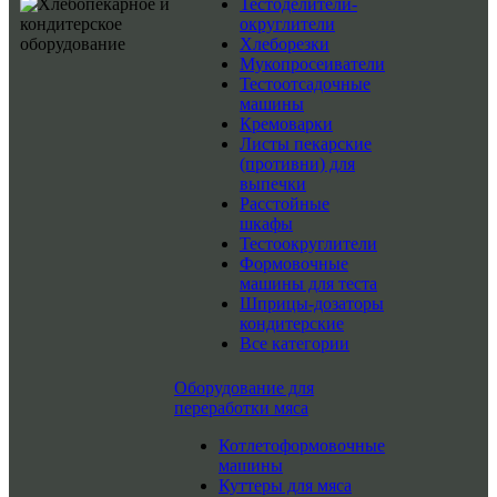
Тестоделители-
округлители
Хлеборезки
Мукопросеиватели
Тестоотсадочные
машины
Кремоварки
Листы пекарские
(противни) для
выпечки
Расстойные
шкафы
Тестоокруглители
Формовочные
машины для теста
Шприцы-дозаторы
кондитерские
Все категории
Оборудование для
переработки мяса
Котлетоформовочные
машины
Куттеры для мяса