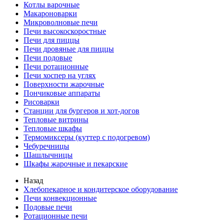
Котлы варочные
Макароноварки
Микроволновые печи
Печи высокоскоростные
Печи для пиццы
Печи дровяные для пиццы
Печи подовые
Печи ротационные
Печи хоспер на углях
Поверхности жарочные
Пончиковые аппараты
Рисоварки
Станции для бургеров и хот-догов
Тепловые витрины
Тепловые шкафы
Термомиксеры (куттер с подогревом)
Чебуречницы
Шашлычницы
Шкафы жарочные и пекарские
Назад
Хлебопекарное и кондитерское оборудование
Печи конвекционные
Подовые печи
Ротационные печи