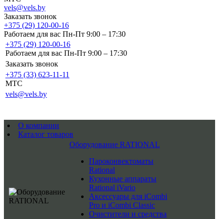
vels@vels.by
Заказать звонок
+375 (29) 120-00-16
Работаем для вас Пн-Пт 9:00 – 17:30
+375 (29) 120-00-16
Работаем для вас Пн-Пт 9:00 – 17:30
Заказать звонок
+375 (33) 623-11-11
MTC
vels@vels.by
О компании
Каталог товаров
Оборудование RATIONAL
Пароконвектоматы
Rational
Кухонные аппараты
Rational iVario
Аксессуары для iCombi
Pro и iCombi Classic
Очистители и средства