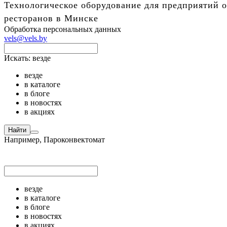
Технологическое оборудование для предприятий о
ресторанов в Минске
Обработка персональных данных
vels@vels.by
Искать:
везде
везде
в каталоге
в блоге
в новостях
в акциях
Найти
Например,
Пароконвектомат
везде
в каталоге
в блоге
в новостях
в акциях