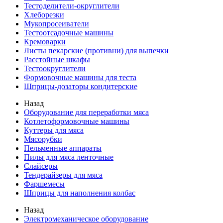
Тестоделители-округлители
Хлеборезки
Мукопросеиватели
Тестоотсадочные машины
Кремоварки
Листы пекарские (противни) для выпечки
Расстойные шкафы
Тестоокруглители
Формовочные машины для теста
Шприцы-дозаторы кондитерские
Назад
Оборудование для переработки мяса
Котлетоформовочные машины
Куттеры для мяса
Мясорубки
Пельменные аппараты
Пилы для мяса ленточные
Слайсеры
Тендерайзеры для мяса
Фаршемесы
Шприцы для наполнения колбас
Назад
Электромеханическое оборудование