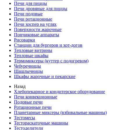
Печи для пиццы
Печи дровяные для пиццы
Печи подовые
Печи ротационные
Печи хоспер на углях
Поверхности жарочные
Пончиковые аппараты
Рисоварки
Станции для бургеров и хот-догов
Тепловые витрины
Тепловые шкафы
Термомиксеры (куттер с подогревом)
Чебуречницы
Шашлычницы
Шкафы жарочные и пекарские
Назад
Хлебопекарное и кондитерское оборудование
Печи конвекционные
Подовые печи
Ротационные печи
Планетарные миксеры (взбивальные машины)
Тестомесы
Тестораскаточные машины
Тестоделители