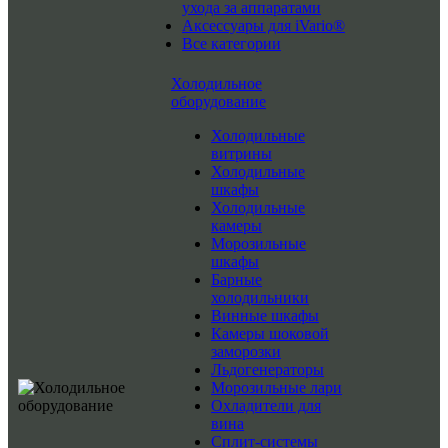
ухода за аппаратами
Аксессуары для iVario®
Все категории
Холодильное
оборудование
Холодильные
витрины
Холодильные
шкафы
Холодильные
камеры
Морозильные
шкафы
Барные
холодильники
Винные шкафы
Камеры шоковой
заморозки
Льдогенераторы
Морозильные лари
Охладители для
вина
Сплит-системы