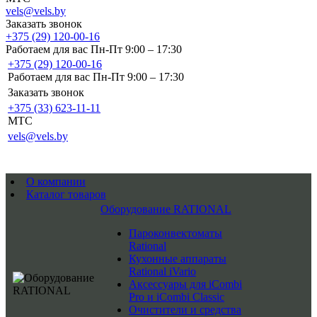
vels@vels.by
Заказать звонок
+375 (29) 120-00-16
Работаем для вас Пн-Пт 9:00 – 17:30
+375 (29) 120-00-16
Работаем для вас Пн-Пт 9:00 – 17:30
Заказать звонок
+375 (33) 623-11-11
MTC
vels@vels.by
О компании
Каталог товаров
Оборудование RATIONAL
Пароконвектоматы
Rational
Кухонные аппараты
Rational iVario
Аксессуары для iCombi
Pro и iCombi Classic
Очистители и средства