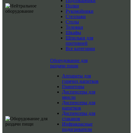
Подтоварники
Полки
Рукомойники
Стеллажи
Столы
Тележки
Шкафы
Шпильки для
противней
Все категории
Оборудование для
раздачи пищи
Аппараты для
горячих напитков
Граниторы
Диспенсеры для
мюсли
Диспенсеры для
напитков
Диспенсеры для
стаканов
Инфракрасные
подогреватели