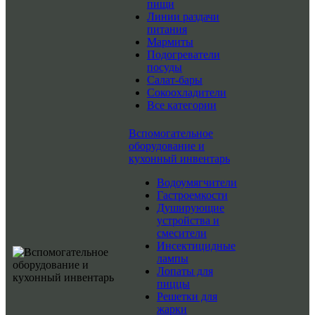
пищи
Линии раздачи
питания
Мармиты
Подогреватели
посуды
Салат-бары
Сокоохладители
Все категории
Вспомогательное
оборудование и
кухонный инвентарь
Водоумягчители
Гастроемкости
Душирующие
устройства и
смесители
Инсектицидные
лампы
Лопаты для
пиццы
Решетки для
жарки