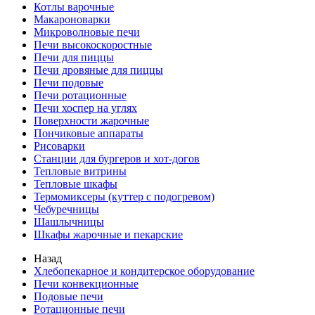
Котлы варочные
Макароноварки
Микроволновые печи
Печи высокоскоростные
Печи для пиццы
Печи дровяные для пиццы
Печи подовые
Печи ротационные
Печи хоспер на углях
Поверхности жарочные
Пончиковые аппараты
Рисоварки
Станции для бургеров и хот-догов
Тепловые витрины
Тепловые шкафы
Термомиксеры (куттер с подогревом)
Чебуречницы
Шашлычницы
Шкафы жарочные и пекарские
Назад
Хлебопекарное и кондитерское оборудование
Печи конвекционные
Подовые печи
Ротационные печи