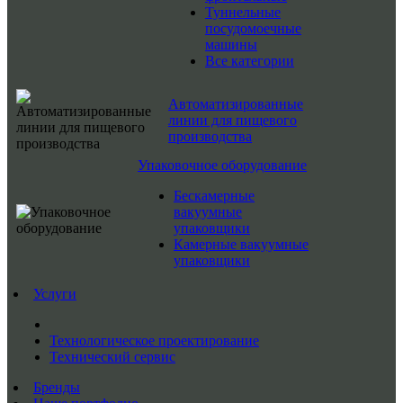
Туннельные
посудомоечные
машины
Все категории
Автоматизированные
линии для пищевого
производства
Упаковочное оборудование
Бескамерные
вакуумные
упаковщики
Камерные вакуумные
упаковщики
Услуги
Технологическое проектирование
Технический сервис
Бренды