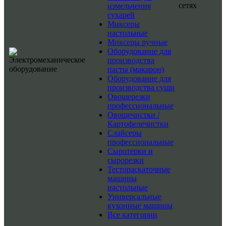
сетях
измельчения
сухарей
Миксеры
настольные
Миксеры ручные
Оборудование для
производства
пасты (макарон)
Оборудование для
производства суши
Овощерезки
профессиональные
Овощечистки /
Картофелечистки
Слайсеры
профессиональные
Сыротерки и
сырорезки
Тестораскаточные
машины
настольные
Универсальные
кухонные машины
Все категории