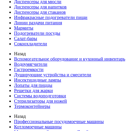
Диспенсеры для мюсли
Диспенсеры для напитков
Диспенсеры для стаканов
Инфракрасные подогреватели пищи
Линии раздачи питания
Мармиты
Подогреватели посуды
Салат-бары
Сокоохладители
Назад
Вспомогательное оборудование и кухонный инвентарь
Водоумягчители
Гастроемкости
Душирующие устройства и смесители
Инсектицидные лампы
Лопаты для пиццы
Решетки для жарки
Системы водоподготовки
Стерилизаторы для ножей
Термоконтейнеры
Назад
Профессиональные посудомоечные машины
Котломоечные машины