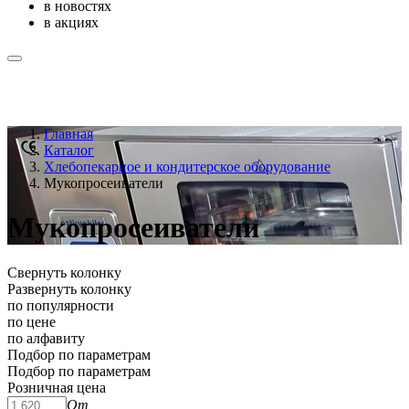
в новостях
в акциях
Главная
Каталог
Хлебопекарное и кондитерское оборудование
Мукопросеиватели
Мукопросеиватели
Свернуть колонку
Развернуть колонку
по популярности
по цене
по алфавиту
Подбор по параметрам
Подбор по параметрам
Розничная цена
От