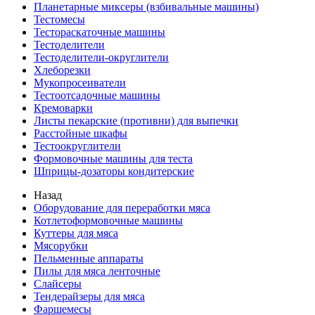
Планетарные миксеры (взбивальные машины)
Тестомесы
Тестораскаточные машины
Тестоделители
Тестоделители-округлители
Хлеборезки
Мукопросеиватели
Тестоотсадочные машины
Кремоварки
Листы пекарские (противни) для выпечки
Расстойные шкафы
Тестоокруглители
Формовочные машины для теста
Шприцы-дозаторы кондитерские
Назад
Оборудование для переработки мяса
Котлетоформовочные машины
Куттеры для мяса
Мясорубки
Пельменные аппараты
Пилы для мяса ленточные
Слайсеры
Тендерайзеры для мяса
Фаршемесы