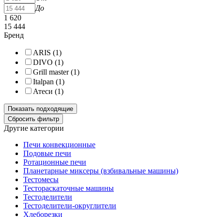
До
1 620
15 444
Бренд
ARIS (
1
)
DIVO (
1
)
Grill master (
1
)
Italpan (
1
)
Атеси (
1
)
Другие категории
Печи конвекционные
Подовые печи
Ротационные печи
Планетарные миксеры (взбивальные машины)
Тестомесы
Тестораскаточные машины
Тестоделители
Тестоделители-округлители
Хлеборезки