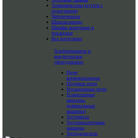
Термомиксеры (куттер с
подогревом)
Чебуречницы
Шашлычницы
Шкафы жарочные и
пекарские
Все категории
Хлебопекарное и
кондитерское
оборудование
Печи
конвекционные
Подовые печи
Ротационные печи
Планетарные
миксеры
(взбивальные
машины)
Тестомесы
Тестораскаточные
машины
Тестоделители