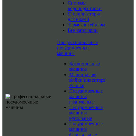
Системы
водоподготовки
Стерилизаторы
для ножей
Термоконтейнеры
Все категории
Профессиональные
посудомоечные
машины
Котломоечные
машины
Машины для
мойки инвентаря
Zernike
Посудомоечные
машины
гранульные
Посудомоечные
машины
купольные
Посудомоечные
машины
фронтальные