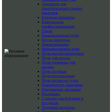
Аппараты для
приготовления горячих
напитков
Блинные аппараты
Вафельницы
профессиональные
Грили
Конвекционные печи
Котлы варочные
Макароноварки
Микроволновые печи
Печи высокоскоростные
Печи для пиццы
Печи дровяные для
пиццы
Печи подовые
Печи ротационные
Печи хоспер на углях
Поверхности жарочные
Пончиковые аппараты
Рисоварки
Станции для бургеров и
хот-догов
Тепловые витрины
Тепловые шкафы