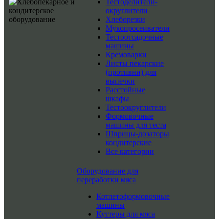
Тестоделители-
округлители
Хлеборезки
Мукопросеиватели
Тестоотсадочные
машины
Кремоварки
Листы пекарские
(противни) для
выпечки
Расстойные
шкафы
Тестоокруглители
Формовочные
машины для теста
Шприцы-дозаторы
кондитерские
Все категории
Оборудование для
переработки мяса
Котлетоформовочные
машины
Куттеры для мяса