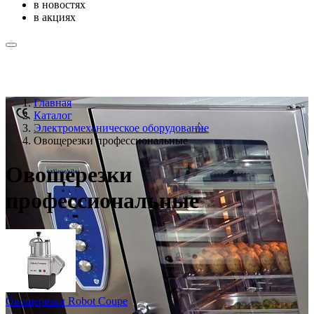
в новостях
в акциях
Главная
Каталог
Электромеханическое оборудование
Овощерезки профессиональные
Овощерезки
профессиональные
Овощерезки Robot Coupe