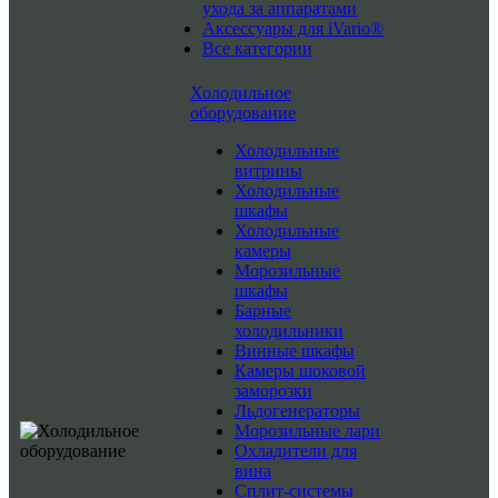
ухода за аппаратами
Аксессуары для iVario®
Все категории
Холодильное
оборудование
Холодильные
витрины
Холодильные
шкафы
Холодильные
камеры
Морозильные
шкафы
Барные
холодильники
Винные шкафы
Камеры шоковой
заморозки
Льдогенераторы
Морозильные лари
Охладители для
вина
Сплит-системы