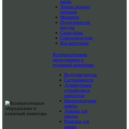
пищи
Линии раздачи
питания
Мармиты
Подогреватели
посуды
Салат-бары
Сокоохладители
Все категории
Вспомогательное
оборудование и
кухонный инвентарь
Водоумягчители
Гастроемкости
Душирующие
устройства и
смесители
Инсектицидные
лампы
Лопаты для
пиццы
Решетки для
жарки