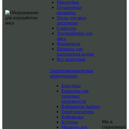
Мясорубки
Пельменные
аппараты
Пилы для мяса
ленточные
Слайсеры
Тендерайзеры для
мяса
Фаршемесы
Шприцы для
наполнения колбас
Все категории
Электромеханическое
оборудование
Блендеры
Бликсеры для
пищевых
производств
Взбиватели барные
Гомогенизаторы
Кофемолки
Мы в
Куттеры
социальных
Машины для