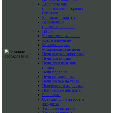
Аппараты для
приготовления горячих
напитков
Блинные аппараты
Вафельницы
профессиональные
Грили
Конвекционные печи
Котлы варочные
Макароноварки
Микроволновые печи
Печи высокоскоростные
Печи для пиццы
Печи дровяные для
пиццы
Печи подовые
Печи ротационные
Печи хоспер на углях
Поверхности жарочные
Пончиковые аппараты
Рисоварки
Станции для бургеров и
хот-догов
Тепловые витрины
Тепловые шкафы