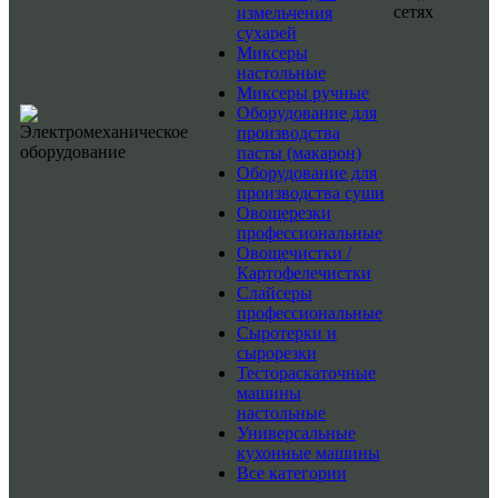
сетях
измельчения
сухарей
Миксеры
настольные
Миксеры ручные
Оборудование для
производства
пасты (макарон)
Оборудование для
производства суши
Овощерезки
профессиональные
Овощечистки /
Картофелечистки
Слайсеры
профессиональные
Сыротерки и
сырорезки
Тестораскаточные
машины
настольные
Универсальные
кухонные машины
Все категории