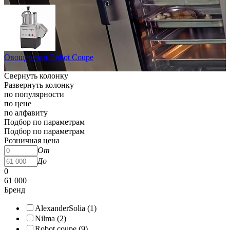
Овощерезки Robot Coupe
Свернуть колонку
Развернуть колонку
по популярности
по цене
по алфавиту
Подбор по параметрам
Подбор по параметрам
Розничная цена
От
До
0
61 000
Бренд
AlexanderSolia (
1
)
Nilma (
2
)
Robot coupe (
9
)