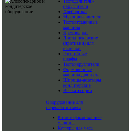
Тестоделители-
округлители
Хлеборезки
Мукопросеиватели
Тестоотсадочные
машины
Кремоварки
Листы пекарские
(противни) для
выпечки
Расстойные
шкафы
Тестоокруглители
Формовочные
машины для теста
Шприцы-дозаторы
кондитерские
Все категории
Оборудование для
переработки мяса
Котлетоформовочные
машины
Куттеры для мяса