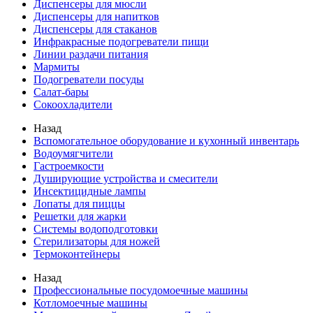
Диспенсеры для мюсли
Диспенсеры для напитков
Диспенсеры для стаканов
Инфракрасные подогреватели пищи
Линии раздачи питания
Мармиты
Подогреватели посуды
Салат-бары
Сокоохладители
Назад
Вспомогательное оборудование и кухонный инвентарь
Водоумягчители
Гастроемкости
Душирующие устройства и смесители
Инсектицидные лампы
Лопаты для пиццы
Решетки для жарки
Системы водоподготовки
Стерилизаторы для ножей
Термоконтейнеры
Назад
Профессиональные посудомоечные машины
Котломоечные машины