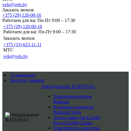
vels@vels.by
Заказать звонок
+375 (29) 120-00-16
Работаем для вас Пн-Пт 9:00 – 17:30
+375 (29) 120-00-16
Работаем для вас Пн-Пт 9:00 – 17:30
Заказать звонок
+375 (33) 623-11-11
MTC
vels@vels.by
О компании
Каталог товаров
Оборудование RATIONAL
Пароконвектоматы
Rational
Кухонные аппараты
Rational iVario
Аксессуары для iCombi
Pro и iCombi Classic
Очистители и средства