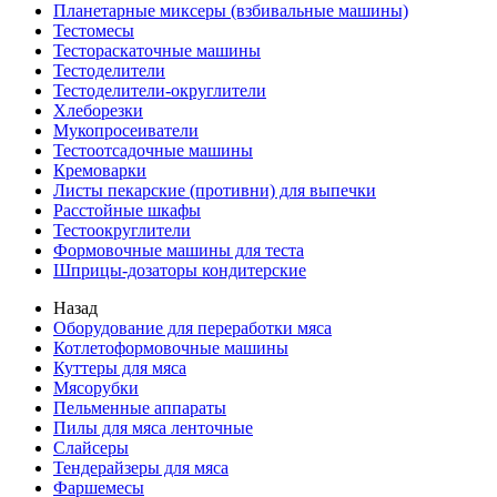
Планетарные миксеры (взбивальные машины)
Тестомесы
Тестораскаточные машины
Тестоделители
Тестоделители-округлители
Хлеборезки
Мукопросеиватели
Тестоотсадочные машины
Кремоварки
Листы пекарские (противни) для выпечки
Расстойные шкафы
Тестоокруглители
Формовочные машины для теста
Шприцы-дозаторы кондитерские
Назад
Оборудование для переработки мяса
Котлетоформовочные машины
Куттеры для мяса
Мясорубки
Пельменные аппараты
Пилы для мяса ленточные
Слайсеры
Тендерайзеры для мяса
Фаршемесы