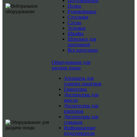
Подтоварники
Полки
Рукомойники
Стеллажи
Столы
Тележки
Шкафы
Шпильки для
противней
Все категории
Оборудование для
раздачи пищи
Аппараты для
горячих напитков
Граниторы
Диспенсеры для
мюсли
Диспенсеры для
напитков
Диспенсеры для
стаканов
Инфракрасные
подогреватели