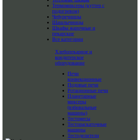
Термомиксеры (куттер с
подогревом)
Чебуречницы
Шашлычницы
Шкафы жарочные и
пекарские
Все категории
Хлебопекарное и
кондитерское
оборудование
Печи
конвекционные
Подовые печи
Ротационные печи
Планетарные
миксеры
(взбивальные
машины)
Тестомесы
Тестораскаточные
машины
Тестоделители