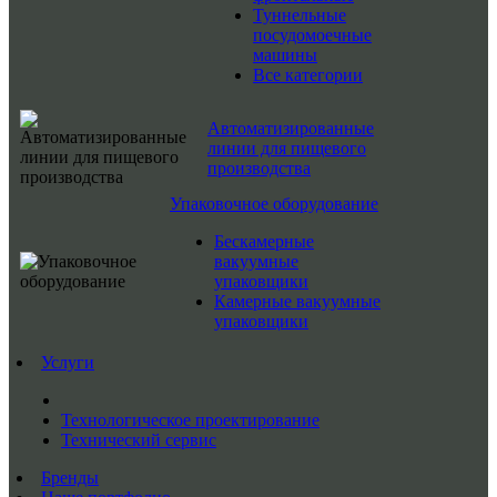
Туннельные
посудомоечные
машины
Все категории
Автоматизированные
линии для пищевого
производства
Упаковочное оборудование
Бескамерные
вакуумные
упаковщики
Камерные вакуумные
упаковщики
Услуги
Технологическое проектирование
Технический сервис
Бренды