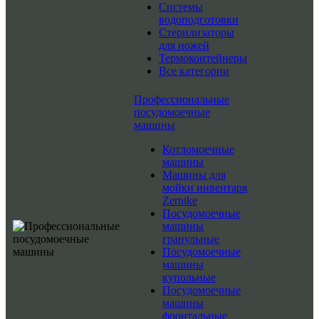
Системы
водоподготовки
Стерилизаторы
для ножей
Термоконтейнеры
Все категории
Профессиональные
посудомоечные
машины
Котломоечные
машины
Машины для
мойки инвентаря
Zernike
Посудомоечные
машины
гранульные
Посудомоечные
машины
купольные
Посудомоечные
машины
фронтальные