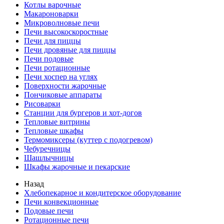
Котлы варочные
Макароноварки
Микроволновые печи
Печи высокоскоростные
Печи для пиццы
Печи дровяные для пиццы
Печи подовые
Печи ротационные
Печи хоспер на углях
Поверхности жарочные
Пончиковые аппараты
Рисоварки
Станции для бургеров и хот-догов
Тепловые витрины
Тепловые шкафы
Термомиксеры (куттер с подогревом)
Чебуречницы
Шашлычницы
Шкафы жарочные и пекарские
Назад
Хлебопекарное и кондитерское оборудование
Печи конвекционные
Подовые печи
Ротационные печи