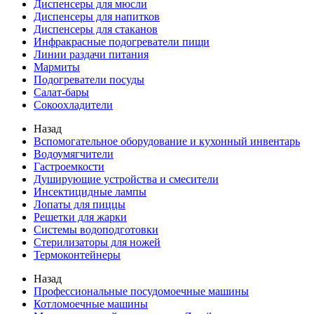
Диспенсеры для мюсли
Диспенсеры для напитков
Диспенсеры для стаканов
Инфракрасные подогреватели пищи
Линии раздачи питания
Мармиты
Подогреватели посуды
Салат-бары
Сокоохладители
Назад
Вспомогательное оборудование и кухонный инвентарь
Водоумягчители
Гастроемкости
Душирующие устройства и смесители
Инсектицидные лампы
Лопаты для пиццы
Решетки для жарки
Системы водоподготовки
Стерилизаторы для ножей
Термоконтейнеры
Назад
Профессиональные посудомоечные машины
Котломоечные машины