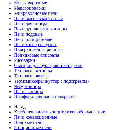
Котлы варочные
Макароноварки
Микроволновые печи
Печи высокоскоростные
Печи для пиццы
Печи дровяные для пиццы
Печи подовые
Печи ротационные
Печи хоспер на углях
Поверхности жарочные
Пончиковые аппараты
Рисоварки
Станции для бургеров и хот-догов
Тепловые витрины
Тепловые шкафы
Термомиксеры (куттер с подогревом)
Чебуречницы
Шашлычницы
Шкафы жарочные и пекарские
Назад
Хлебопекарное и кондитерское оборудование
Печи конвекционные
Подовые печи
Ротационные печи