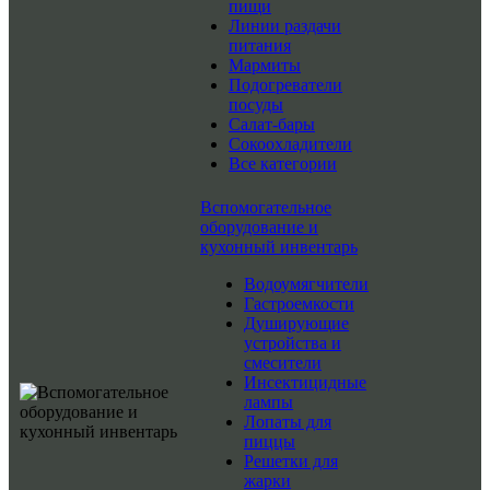
пищи
Линии раздачи
питания
Мармиты
Подогреватели
посуды
Салат-бары
Сокоохладители
Все категории
Вспомогательное
оборудование и
кухонный инвентарь
Водоумягчители
Гастроемкости
Душирующие
устройства и
смесители
Инсектицидные
лампы
Лопаты для
пиццы
Решетки для
жарки