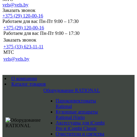
vels@vels.by
Заказать звонок
+375 (29) 120-00-16
Работаем для вас Пн-Пт 9:00 – 17:30
+375 (29) 120-00-16
Работаем для вас Пн-Пт 9:00 – 17:30
Заказать звонок
+375 (33) 623-11-11
MTC
vels@vels.by
О компании
Каталог товаров
Оборудование RATIONAL
Пароконвектоматы
Rational
Кухонные аппараты
Rational iVario
Аксессуары для iCombi
Pro и iCombi Classic
Очистители и средства