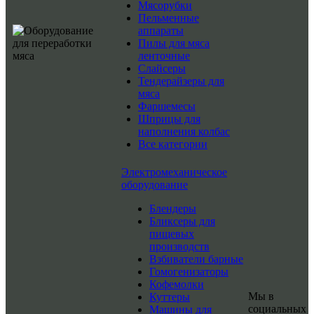
Мясорубки
Пельменные
аппараты
Пилы для мяса
ленточные
Слайсеры
Тендерайзеры для
мяса
Фаршемесы
Шприцы для
наполнения колбас
Все категории
Электромеханическое
оборудование
Блендеры
Бликсеры для
пищевых
производств
Взбиватели барные
Гомогенизаторы
Кофемолки
Мы в
Куттеры
социальных
Машины для