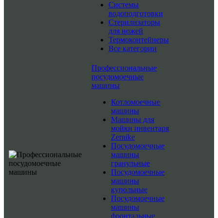
Системы
водоподготовки
Стерилизаторы
для ножей
Термоконтейнеры
Все категории
Профессиональные
посудомоечные
машины
Котломоечные
машины
Машины для
мойки инвентаря
Zernike
Посудомоечные
машины
гранульные
Посудомоечные
машины
купольные
Посудомоечные
машины
фронтальные