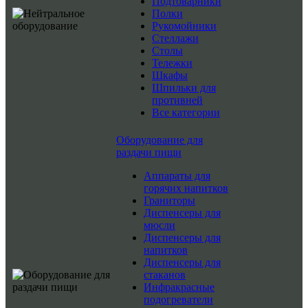
Подтоварники
Полки
Рукомойники
Стеллажи
Столы
Тележки
Шкафы
Шпильки для
противней
Все категории
Оборудование для
раздачи пищи
Аппараты для
горячих напитков
Граниторы
Диспенсеры для
мюсли
Диспенсеры для
напитков
Диспенсеры для
стаканов
Инфракрасные
подогреватели