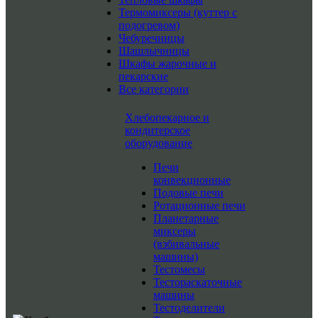
Термомиксеры (куттер с
подогревом)
Чебуречницы
Шашлычницы
Шкафы жарочные и
пекарские
Все категории
Хлебопекарное и
кондитерское
оборудование
Печи
конвекционные
Подовые печи
Ротационные печи
Планетарные
миксеры
(взбивальные
машины)
Тестомесы
Тестораскаточные
машины
Тестоделители