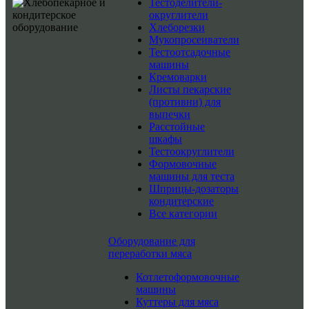
Тестоделители-
округлители
Хлеборезки
Мукопросеиватели
Тестоотсадочные
машины
Кремоварки
Листы пекарские
(противни) для
выпечки
Расстойные
шкафы
Тестоокруглители
Формовочные
машины для теста
Шприцы-дозаторы
кондитерские
Все категории
Оборудование для
переработки мяса
Котлетоформовочные
машины
Куттеры для мяса