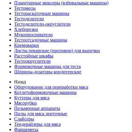
Планетарные миксеры (взбивальные машины)
Тестомесы
Тестораскаточные машины
Тестоделители
Тестоделители-округлители
Хлеборезки
Мукопросеиватели
Тестоотсадочные машины
Кремоварки
Листы пекарские (противни) для выпечки
Расстойные шкафы
Тестоокруглители
Формовочные машины для теста
Шприцы-дозаторы кондитерские
Назад
Оборудование для переработки мяса
Котлетоформовочные машины
Куттеры для мяса
Мясорубки
Пельменные аппараты
Пилы для мяса ленточные
Слайсеры
Тендерайзеры для мяса
Фаршемесы