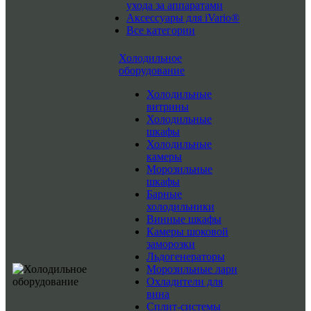
ухода за аппаратами
Аксессуары для iVario®
Все категории
Холодильное
оборудование
Холодильные
витрины
Холодильные
шкафы
Холодильные
камеры
Морозильные
шкафы
Барные
холодильники
Винные шкафы
Камеры шоковой
заморозки
Льдогенераторы
Морозильные лари
Охладители для
вина
Сплит-системы