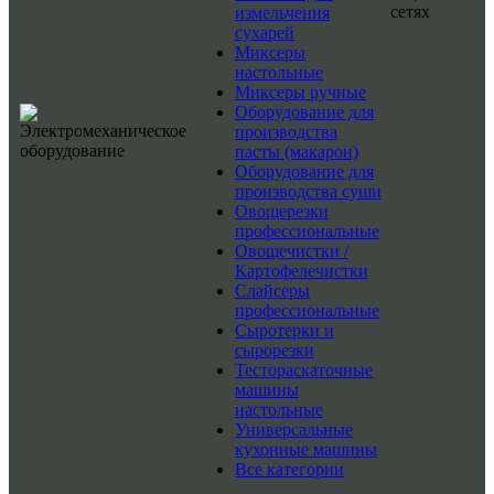
сетях
измельчения
сухарей
Миксеры
настольные
Миксеры ручные
Оборудование для
производства
пасты (макарон)
Оборудование для
производства суши
Овощерезки
профессиональные
Овощечистки /
Картофелечистки
Слайсеры
профессиональные
Сыротерки и
сырорезки
Тестораскаточные
машины
настольные
Универсальные
кухонные машины
Все категории