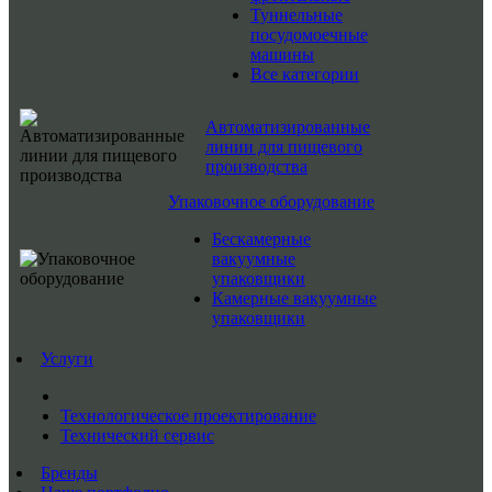
Туннельные
посудомоечные
машины
Все категории
Автоматизированные
линии для пищевого
производства
Упаковочное оборудование
Бескамерные
вакуумные
упаковщики
Камерные вакуумные
упаковщики
Услуги
Технологическое проектирование
Технический сервис
Бренды