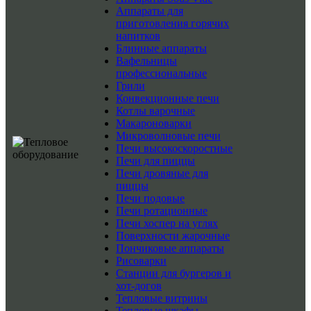
Аппараты для
приготовления горячих
напитков
Блинные аппараты
Вафельницы
профессиональные
Грили
Конвекционные печи
Котлы варочные
Макароноварки
Микроволновые печи
Печи высокоскоростные
Печи для пиццы
Печи дровяные для
пиццы
Печи подовые
Печи ротационные
Печи хоспер на углях
Поверхности жарочные
Пончиковые аппараты
Рисоварки
Станции для бургеров и
хот-догов
Тепловые витрины
Тепловые шкафы