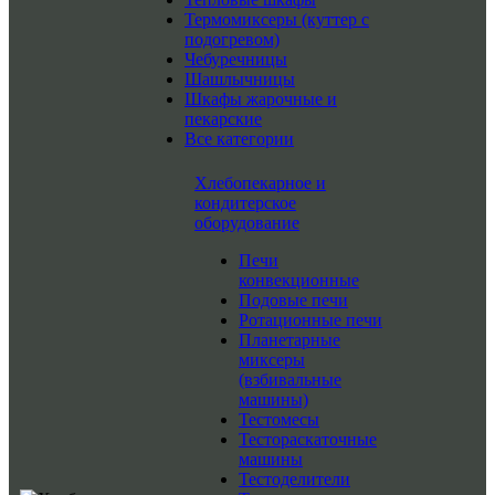
Термомиксеры (куттер с
подогревом)
Чебуречницы
Шашлычницы
Шкафы жарочные и
пекарские
Все категории
Хлебопекарное и
кондитерское
оборудование
Печи
конвекционные
Подовые печи
Ротационные печи
Планетарные
миксеры
(взбивальные
машины)
Тестомесы
Тестораскаточные
машины
Тестоделители