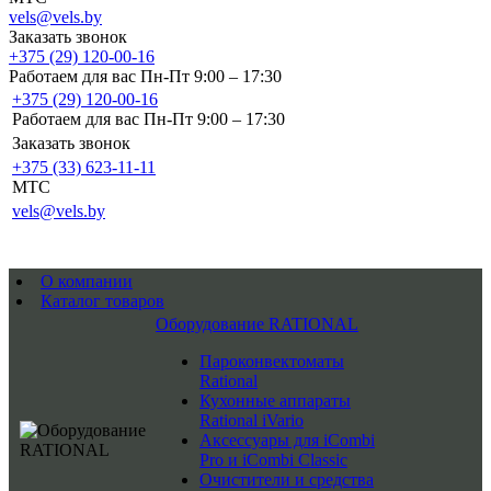
vels@vels.by
Заказать звонок
+375 (29) 120-00-16
Работаем для вас Пн-Пт 9:00 – 17:30
+375 (29) 120-00-16
Работаем для вас Пн-Пт 9:00 – 17:30
Заказать звонок
+375 (33) 623-11-11
MTC
vels@vels.by
О компании
Каталог товаров
Оборудование RATIONAL
Пароконвектоматы
Rational
Кухонные аппараты
Rational iVario
Аксессуары для iCombi
Pro и iCombi Classic
Очистители и средства