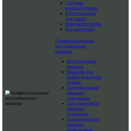
Системы
водоподготовки
Стерилизаторы
для ножей
Термоконтейнеры
Все категории
Профессиональные
посудомоечные
машины
Котломоечные
машины
Машины для
мойки инвентаря
Zernike
Посудомоечные
машины
гранульные
Посудомоечные
машины
купольные
Посудомоечные
машины
фронтальные