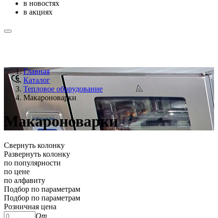
в новостях
в акциях
Главная
Каталог
Тепловое оборудование
Макароноварки
Макароноварки
Свернуть колонку
Развернуть колонку
по популярности
по цене
по алфавиту
Подбор по параметрам
Подбор по параметрам
Розничная цена
От