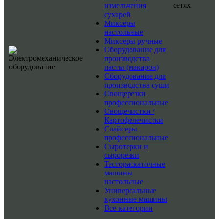
сетях
измельчения
сухарей
Миксеры
настольные
Миксеры ручные
Оборудование для
производства
пасты (макарон)
Оборудование для
производства суши
Овощерезки
профессиональные
Овощечистки /
Картофелечистки
Слайсеры
профессиональные
Сыротерки и
сырорезки
Тестораскаточные
машины
настольные
Универсальные
кухонные машины
Все категории