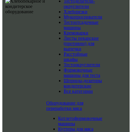
Тестоделители-
округлители
Хлеборезки
Мукопросеиватели
Тестоотсадочные
машины
Кремоварки
Листы пекарские
(противни) для
выпечки
Расстойные
шкафы
Тестоокруглители
Формовочные
машины для теста
Шприцы-дозаторы
кондитерские
Все категории
Оборудование для
переработки мяса
Котлетоформовочные
машины
Куттеры для мяса