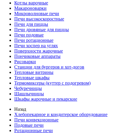
Котлы варочные
Макароноварки
Микроволновые печи
Печи высокоскоростные
Печи для пиццы
Печи дровяные для пиццы
Печи подовые
Печи ротационные
Печи хоспер на углях
Поверхности жарочные
Пончиковые аппараты
Рисоварки
Станции для бургеров и хот-догов
Тепловые витрины
Тепловые шкафы
Термомиксеры (куттер с подогревом)
Чебуречницы
Шашлычницы
Шкафы жарочные и пекарские
Назад
Хлебопекарное и кондитерское оборудование
Печи конвекционные
Подовые печи
Ротационные печи