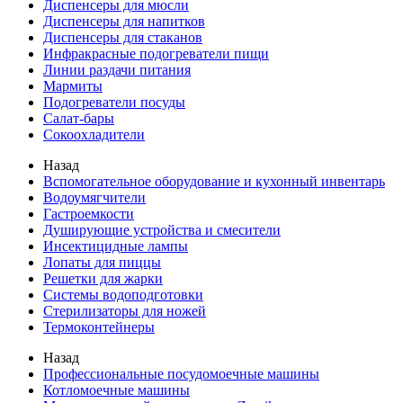
Диспенсеры для мюсли
Диспенсеры для напитков
Диспенсеры для стаканов
Инфракрасные подогреватели пищи
Линии раздачи питания
Мармиты
Подогреватели посуды
Салат-бары
Сокоохладители
Назад
Вспомогательное оборудование и кухонный инвентарь
Водоумягчители
Гастроемкости
Душирующие устройства и смесители
Инсектицидные лампы
Лопаты для пиццы
Решетки для жарки
Системы водоподготовки
Стерилизаторы для ножей
Термоконтейнеры
Назад
Профессиональные посудомоечные машины
Котломоечные машины