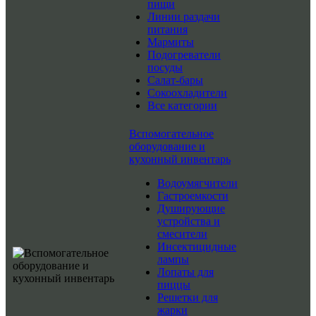
пищи
Линии раздачи
питания
Мармиты
Подогреватели
посуды
Салат-бары
Сокоохладители
Все категории
Вспомогательное
оборудование и
кухонный инвентарь
Водоумягчители
Гастроемкости
Душирующие
устройства и
смесители
Инсектицидные
лампы
Лопаты для
пиццы
Решетки для
жарки