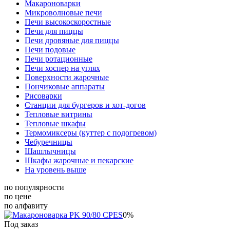
Макароноварки
Микроволновые печи
Печи высокоскоростные
Печи для пиццы
Печи дровяные для пиццы
Печи подовые
Печи ротационные
Печи хоспер на углях
Поверхности жарочные
Пончиковые аппараты
Рисоварки
Станции для бургеров и хот-догов
Тепловые витрины
Тепловые шкафы
Термомиксеры (куттер с подогревом)
Чебуречницы
Шашлычницы
Шкафы жарочные и пекарские
На уровень выше
по популярности
по цене
по алфавиту
0%
Под заказ