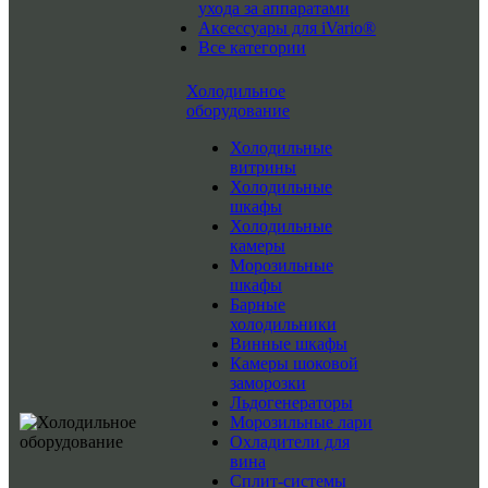
ухода за аппаратами
Аксессуары для iVario®
Все категории
Холодильное
оборудование
Холодильные
витрины
Холодильные
шкафы
Холодильные
камеры
Морозильные
шкафы
Барные
холодильники
Винные шкафы
Камеры шоковой
заморозки
Льдогенераторы
Морозильные лари
Охладители для
вина
Сплит-системы