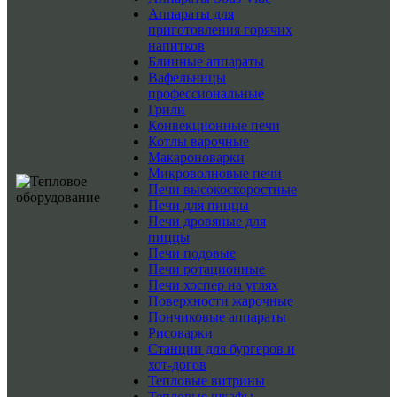
Аппараты для
приготовления горячих
напитков
Блинные аппараты
Вафельницы
профессиональные
Грили
Конвекционные печи
Котлы варочные
Макароноварки
Микроволновые печи
Печи высокоскоростные
Печи для пиццы
Печи дровяные для
пиццы
Печи подовые
Печи ротационные
Печи хоспер на углях
Поверхности жарочные
Пончиковые аппараты
Рисоварки
Станции для бургеров и
хот-догов
Тепловые витрины
Тепловые шкафы