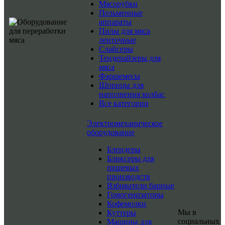
Мясорубки
Пельменные
аппараты
Пилы для мяса
ленточные
Слайсеры
Тендерайзеры для
мяса
Фаршемесы
Шприцы для
наполнения колбас
Все категории
Электромеханическое
оборудование
Блендеры
Бликсеры для
пищевых
производств
Взбиватели барные
Гомогенизаторы
Кофемолки
Мы в
Куттеры
социальных
Машины для