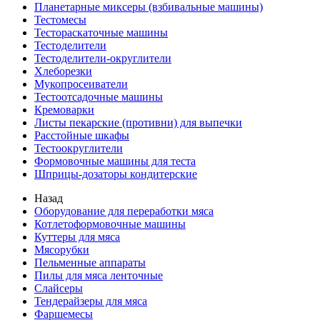
Планетарные миксеры (взбивальные машины)
Тестомесы
Тестораскаточные машины
Тестоделители
Тестоделители-округлители
Хлеборезки
Мукопросеиватели
Тестоотсадочные машины
Кремоварки
Листы пекарские (противни) для выпечки
Расстойные шкафы
Тестоокруглители
Формовочные машины для теста
Шприцы-дозаторы кондитерские
Назад
Оборудование для переработки мяса
Котлетоформовочные машины
Куттеры для мяса
Мясорубки
Пельменные аппараты
Пилы для мяса ленточные
Слайсеры
Тендерайзеры для мяса
Фаршемесы