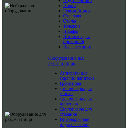
Подтоварники
Полки
Рукомойники
Стеллажи
Столы
Тележки
Шкафы
Шпильки для
противней
Все категории
Оборудование для
раздачи пищи
Аппараты для
горячих напитков
Граниторы
Диспенсеры для
мюсли
Диспенсеры для
напитков
Диспенсеры для
стаканов
Инфракрасные
подогреватели