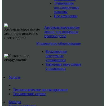
Туннельные
посудомоечные
машины
Все категории
Автоматизированные
линии для пищевого
производства
Упаковочное оборудование
Бескамерные
вакуумные
упаковщики
Камерные вакуумные
упаковщики
Услуги
Технологическое проектирование
Технический сервис
Бренды