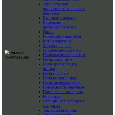
Аппараты для
приготовления горячих
напитков
Блинные аппараты
Вафельницы
профессиональные
Грили
Конвекционные печи
Котлы варочные
Макароноварки
Микроволновые печи
Печи высокоскоростные
Печи для пиццы
Печи дровяные для
пиццы
Печи подовые
Печи ротационные
Печи хоспер на углях
Поверхности жарочные
Пончиковые аппараты
Рисоварки
Станции для бургеров и
хот-догов
Тепловые витрины
Тепловые шкафы