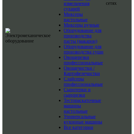
сетях
измельчения
сухарей
Миксеры
настольные
Миксеры ручные
Оборудование для
производства
пасты (макарон)
Оборудование для
производства суши
Овощерезки
профессиональные
Овощечистки /
Картофелечистки
Слайсеры
профессиональные
Сыротерки и
сырорезки
Тестораскаточные
машины
настольные
Универсальные
кухонные машины
Все категории