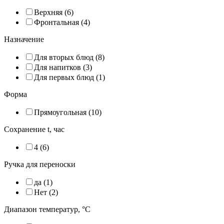
Верхняя (
6
)
Фронтальная (
4
)
Назначение
Для вторых блюд (
8
)
Для напитков (
3
)
Для первых блюд (
1
)
Форма
Прямоугольная (
10
)
Сохранение t, час
4 (
6
)
Ручка для переноски
да (
1
)
Нет (
2
)
Диапазон температур, °C