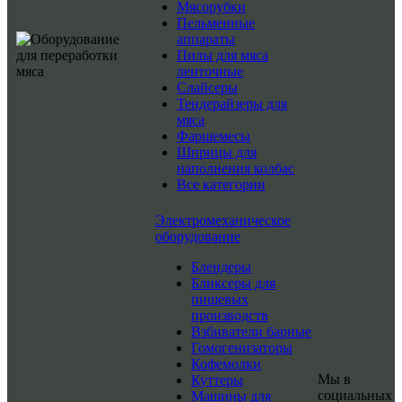
Мясорубки
Пельменные
аппараты
Пилы для мяса
ленточные
Слайсеры
Тендерайзеры для
мяса
Фаршемесы
Шприцы для
наполнения колбас
Все категории
Электромеханическое
оборудование
Блендеры
Бликсеры для
пищевых
производств
Взбиватели барные
Гомогенизаторы
Кофемолки
Мы в
Куттеры
социальных
Машины для