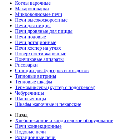
Котлы варочные
Макароноварки
Микроволновые печи
Печи высокоскоростные
Печи для пиццы
Печи дровяные для пиццы
Печи подовые
Печи ротационные
Печи хоспер на углях
Поверхности жарочные
Пончиковые аппараты
Рисоварки
Станции для бургеров и хот-догов
Тепловые витрины
Тепловые шкафы
Термомиксеры (куттер с подогревом)
Чебуречницы
Шашлычницы
Шкафы жарочные и пекарские
Назад
Хлебопекарное и кондитерское оборудование
Печи конвекционные
Подовые печи
Ротационные печи