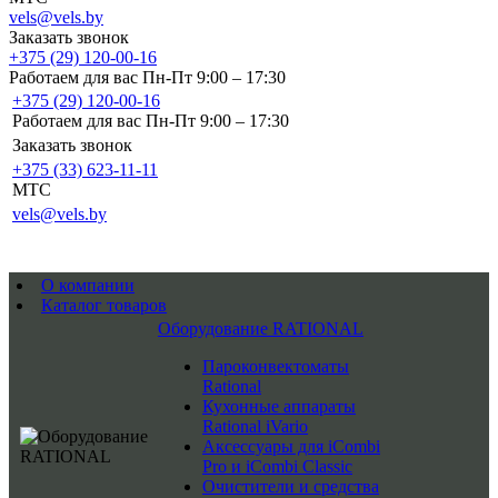
vels@vels.by
Заказать звонок
+375 (29) 120-00-16
Работаем для вас Пн-Пт 9:00 – 17:30
+375 (29) 120-00-16
Работаем для вас Пн-Пт 9:00 – 17:30
Заказать звонок
+375 (33) 623-11-11
MTC
vels@vels.by
О компании
Каталог товаров
Оборудование RATIONAL
Пароконвектоматы
Rational
Кухонные аппараты
Rational iVario
Аксессуары для iCombi
Pro и iCombi Classic
Очистители и средства