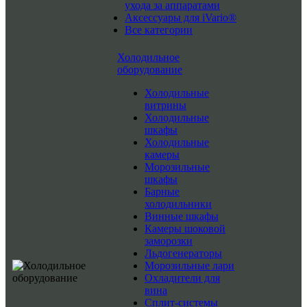
ухода за аппаратами
Аксессуары для iVario®
Все категории
Холодильное
оборудование
Холодильные
витрины
Холодильные
шкафы
Холодильные
камеры
Морозильные
шкафы
Барные
холодильники
Винные шкафы
Камеры шоковой
заморозки
Льдогенераторы
Морозильные лари
Охладители для
вина
Сплит-системы