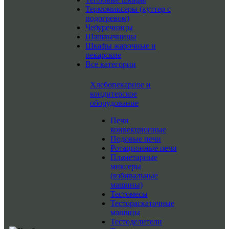
Термомиксеры (куттер с
подогревом)
Чебуречницы
Шашлычницы
Шкафы жарочные и
пекарские
Все категории
Хлебопекарное и
кондитерское
оборудование
Печи
конвекционные
Подовые печи
Ротационные печи
Планетарные
миксеры
(взбивальные
машины)
Тестомесы
Тестораскаточные
машины
Тестоделители