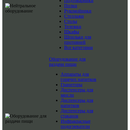
Подтоварники
Полки
Рукомойники
Стеллажи
Столы
Тележки
Шкафы
Шпильки для
противней
Все категории
Оборудование для
раздачи пищи
Аппараты для
горячих напитков
Граниторы
Диспенсеры для
мюсли
Диспенсеры для
напитков
Диспенсеры для
стаканов
Инфракрасные
подогреватели