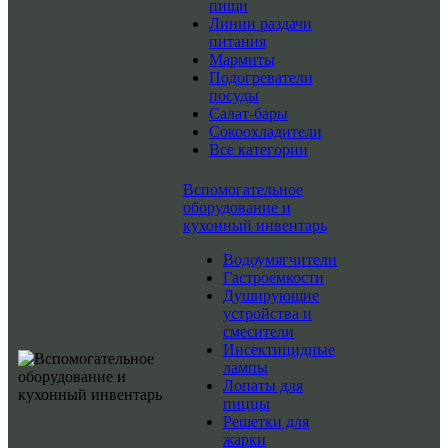
пищи
Линии раздачи
питания
Мармиты
Подогреватели
посуды
Салат-бары
Сокоохладители
Все категории
Вспомогательное
оборудование и
кухонный инвентарь
Водоумягчители
Гастроемкости
Душирующие
устройства и
смесители
Инсектицидные
лампы
Лопаты для
пиццы
Решетки для
жарки