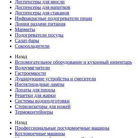
Диспенсеры для мюсли
Диспенсеры для напитков
Диспенсеры для стаканов
Инфракрасные подогреватели пищи
Линии раздачи питания
Мармиты
Подогреватели посуды
Салат-бары
Сокоохладители
Назад
Вспомогательное оборудование и кухонный инвентарь
Водоумягчители
Гастроемкости
Душирующие устройства и смесители
Инсектицидные лампы
Лопаты для пиццы
Решетки для жарки
Системы водоподготовки
Стерилизаторы для ножей
Термоконтейнеры
Назад
Профессиональные посудомоечные машины
Котломоечные машины