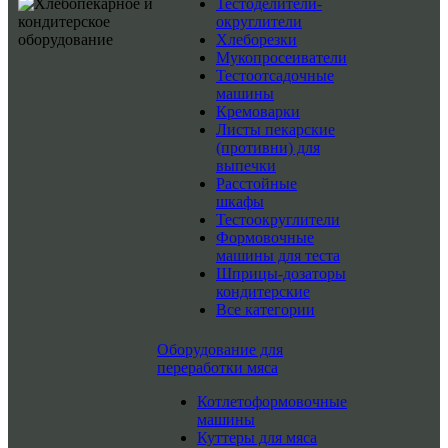
Тестоделители-
округлители
Хлеборезки
Мукопросеиватели
Тестоотсадочные
машины
Кремоварки
Листы пекарские
(противни) для
выпечки
Расстойные
шкафы
Тестоокруглители
Формовочные
машины для теста
Шприцы-дозаторы
кондитерские
Все категории
Оборудование для
переработки мяса
Котлетоформовочные
машины
Куттеры для мяса