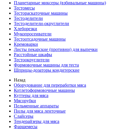
Планетарные миксеры (взбивальные машины)
Тестомесы
Тестораскаточные машины
Тестоделители
Тестоделители-округлители
Хлеборезки
Мукопросеиватели
Тестоотсадочные машины
Кремоварки
Листы пекарские (противни) для выпечки
Расстойные шкафы
Тестоокруглители
Формовочные машины для теста
Шприцы-дозаторы кондитерские
Назад
Оборудование для переработки мяса
Котлетоформовочные машины
Куттеры для мяса
Мясорубки
Пельменные аппараты
Пилы для мяса ленточные
Слайсеры
Тендерайзеры для мяса
Фаршемесы