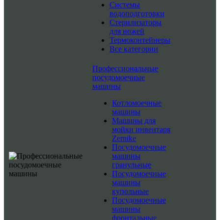
Системы
водоподготовки
Стерилизаторы
для ножей
Термоконтейнеры
Все категории
Профессиональные
посудомоечные
машины
Котломоечные
машины
Машины для
мойки инвентаря
Zernike
Посудомоечные
машины
гранульные
Посудомоечные
машины
купольные
Посудомоечные
машины
фронтальные