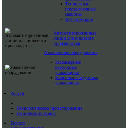
Туннельные
посудомоечные
машины
Все категории
Автоматизированные
линии для пищевого
производства
Упаковочное оборудование
Бескамерные
вакуумные
упаковщики
Камерные вакуумные
упаковщики
Услуги
Технологическое проектирование
Технический сервис
Бренды