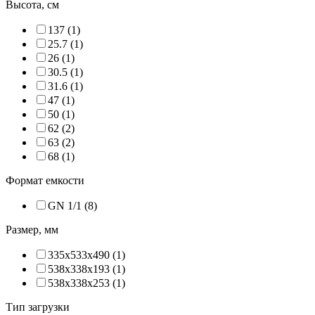
Высота, см
137 (
1
)
25.7 (
1
)
26 (
1
)
30.5 (
1
)
31.6 (
1
)
47 (
1
)
50 (
1
)
62 (
2
)
63 (
2
)
68 (
1
)
Формат емкости
GN 1/1 (
8
)
Размер, мм
335х533х490 (
1
)
538х338х193 (
1
)
538х338х253 (
1
)
Тип загрузки