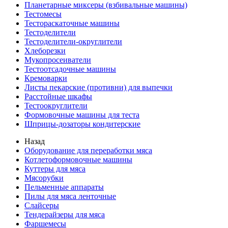
Планетарные миксеры (взбивальные машины)
Тестомесы
Тестораскаточные машины
Тестоделители
Тестоделители-округлители
Хлеборезки
Мукопросеиватели
Тестоотсадочные машины
Кремоварки
Листы пекарские (противни) для выпечки
Расстойные шкафы
Тестоокруглители
Формовочные машины для теста
Шприцы-дозаторы кондитерские
Назад
Оборудование для переработки мяса
Котлетоформовочные машины
Куттеры для мяса
Мясорубки
Пельменные аппараты
Пилы для мяса ленточные
Слайсеры
Тендерайзеры для мяса
Фаршемесы