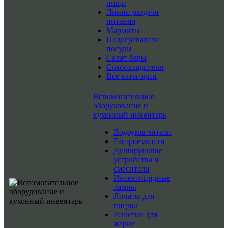
пищи
Линии раздачи
питания
Мармиты
Подогреватели
посуды
Салат-бары
Сокоохладители
Все категории
Вспомогательное
оборудование и
кухонный инвентарь
Водоумягчители
Гастроемкости
Душирующие
устройства и
смесители
Инсектицидные
лампы
Лопаты для
пиццы
Решетки для
жарки