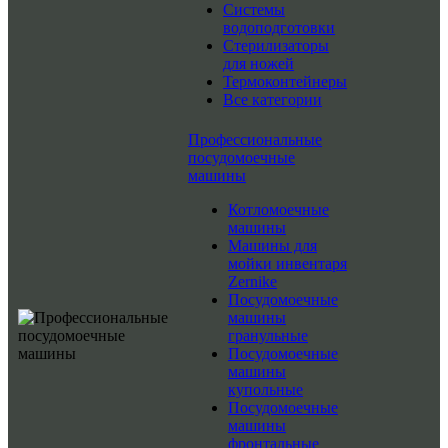
Системы
водоподготовки
Стерилизаторы
для ножей
Термоконтейнеры
Все категории
Профессиональные
посудомоечные
машины
Котломоечные
машины
Машины для
мойки инвентаря
Zernike
Посудомоечные
машины
гранульные
Посудомоечные
машины
купольные
Посудомоечные
машины
фронтальные