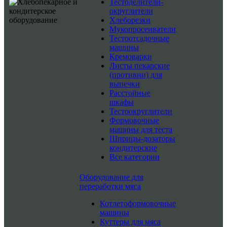
Тестоделители-
округлители
Хлеборезки
Мукопросеиватели
Тестоотсадочные
машины
Кремоварки
Листы пекарские
(противни) для
выпечки
Расстойные
шкафы
Тестоокруглители
Формовочные
машины для теста
Шприцы-дозаторы
кондитерские
Все категории
Оборудование для
переработки мяса
Котлетоформовочные
машины
Куттеры для мяса