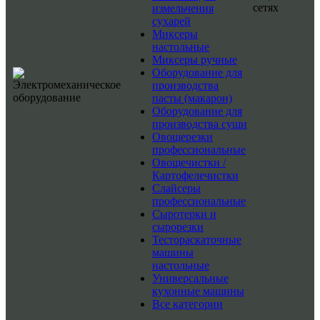
сетях
измельчения
сухарей
Миксеры
настольные
Миксеры ручные
Оборудование для
производства
пасты (макарон)
Оборудование для
производства суши
Овощерезки
профессиональные
Овощечистки /
Картофелечистки
Слайсеры
профессиональные
Сыротерки и
сырорезки
Тестораскаточные
машины
настольные
Универсальные
кухонные машины
Все категории