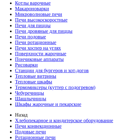
Котлы варочные
Макароноварки
Микроволновые печи
Печи высокоскоростные
Печи для пиццы
Печи дровяные для пиццы
Печи подовые
Печи ротационные
Печи хоспер на углях
Поверхности жарочные
Пончиковые аппараты
Рисоварки
Станции для бургеров и хот-догов
Тепловые витрины
Тепловые шкафы
Термомиксеры (куттер с подогревом)
Чебуречницы
Шашлычницы
Шкафы жарочные и пекарские
Назад
Хлебопекарное и кондитерское оборудование
Печи конвекционные
Подовые печи
Ротационные печи