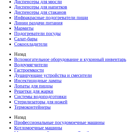
Диспенсеры для мюсли
Диспенсеры для напитков
Диспенсеры для стаканов
Инфракрасные подогреватели пищи
Линии раздачи питания
Мармиты
Подогреватели посуды
Салат-бары
Сокоохладители
Назад
Вспомогательное оборудование и кухонный инвентарь
Водоумягчители
Гастроемкости
Душирующие устройства и смесители
Инсектицидные лампы
Лопаты для пиццы
Решетки для жарки
Системы водоподготовки
Стерилизаторы для ножей
Термоконтейнеры
Назад
Профессиональные посудомоечные машины
Котломоечные машины