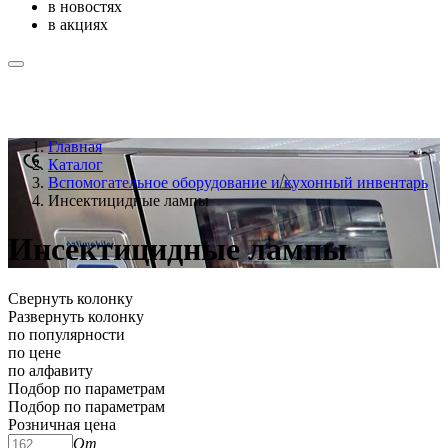
в новостях
в акциях
Главная
Каталог
Вспомогательное оборудование и кухонный инвентарь
Инсектицидные лампы
Инсектицидные лампы
Свернуть колонку
Развернуть колонку
по популярности
по цене
по алфавиту
Подбор по параметрам
Подбор по параметрам
Розничная цена
От