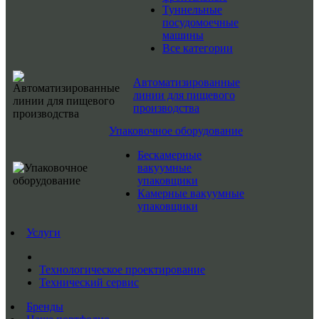
Туннельные
посудомоечные
машины
Все категории
Автоматизированные
линии для пищевого
производства
Упаковочное оборудование
Бескамерные
вакуумные
упаковщики
Камерные вакуумные
упаковщики
Услуги
Технологическое проектирование
Технический сервис
Бренды