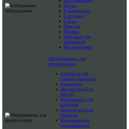
Подтоварники
Полки
Рукомойники
Стеллажи
Столы
Тележки
Шкафы
Шпильки для
противней
Все категории
Оборудование для
раздачи пищи
Аппараты для
горячих напитков
Граниторы
Диспенсеры для
мюсли
Диспенсеры для
напитков
Диспенсеры для
стаканов
Инфракрасные
подогреватели