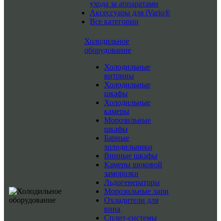
ухода за аппаратами
Аксессуары для iVario®
Все категории
Холодильное
оборудование
Холодильные
витрины
Холодильные
шкафы
Холодильные
камеры
Морозильные
шкафы
Барные
холодильники
Винные шкафы
Камеры шоковой
заморозки
Льдогенераторы
Морозильные лари
Охладители для
вина
Сплит-системы