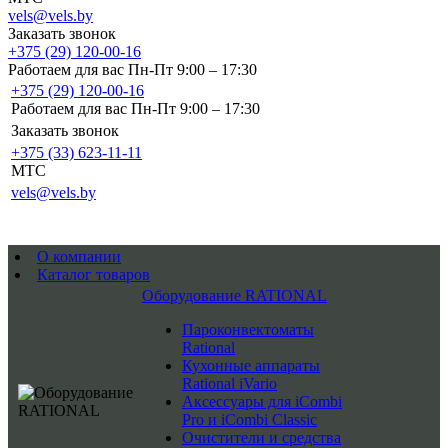
vels@vels.by
Заказать звонок
+375 (29) 120-00-16
Работаем для вас Пн-Пт 9:00 – 17:30
+375 (29) 120-00-16
Работаем для вас Пн-Пт 9:00 – 17:30
Заказать звонок
+375 (33) 623-11-11
MTC
vels@vels.by
О компании
Каталог товаров
Оборудование RATIONAL
Пароконвектоматы
Rational
Кухонные аппараты
Rational iVario
Аксессуары для iCombi
Pro и iCombi Classic
Очистители и средства