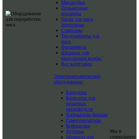
Мясорубки
Пельменные
аппараты
Пилы для мяса
ленточные
Слайсеры
Тендерайзеры для
мяса
Фаршемесы
Шприцы для
наполнения колбас
Все категории
Электромеханическое
оборудование
Блендеры
Бликсеры для
пищевых
производств
Взбиватели барные
Гомогенизаторы
Кофемолки
Мы в
Куттеры
социальных
Машины для