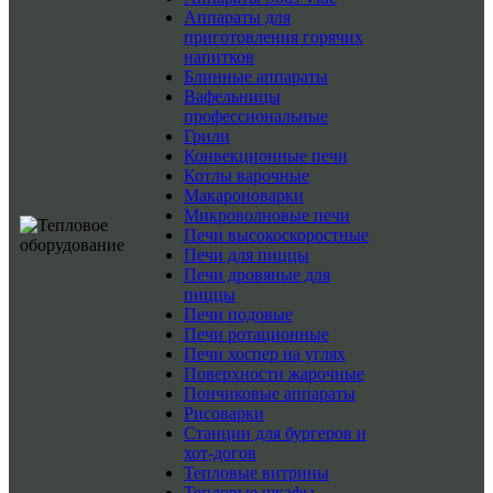
Аппараты для
приготовления горячих
напитков
Блинные аппараты
Вафельницы
профессиональные
Грили
Конвекционные печи
Котлы варочные
Макароноварки
Микроволновые печи
Печи высокоскоростные
Печи для пиццы
Печи дровяные для
пиццы
Печи подовые
Печи ротационные
Печи хоспер на углях
Поверхности жарочные
Пончиковые аппараты
Рисоварки
Станции для бургеров и
хот-догов
Тепловые витрины
Тепловые шкафы