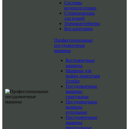
Системы
водоподготовки
Стерилизаторы
для ножей
Термоконтейнеры
Все категории
Профессиональные
посудомоечные
машины
Котломоечные
машины
Машины для
мойки инвентаря
Zernike
Посудомоечные
машины
гранульные
Посудомоечные
машины
купольные
Посудомоечные
машины
фронтальные