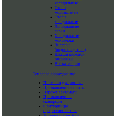
холодильные
Столы
морозильные
Столы
холодильные
Холодильные
горки
Холодильные
моноблоки
Чиллеры
(водоохладители)
Шкафы шоковой
заморозки
Все категории
Тепловое оборудование
Плиты индукционные
Промышленные плиты
Пароконвектоматы
Промышленные
сковороды
Фритюрницы
профессиональные
Аппараты Sous Vide