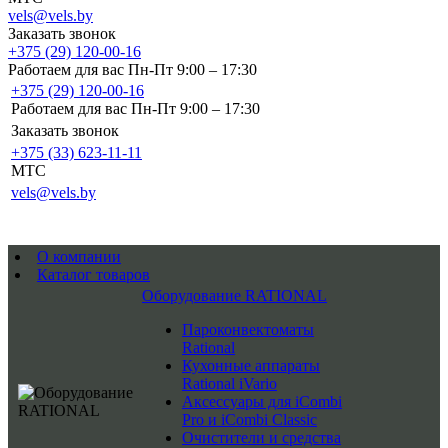
vels@vels.by
Заказать звонок
+375 (29) 120-00-16
Работаем для вас Пн-Пт 9:00 – 17:30
+375 (29) 120-00-16
Работаем для вас Пн-Пт 9:00 – 17:30
Заказать звонок
+375 (33) 623-11-11
MTC
vels@vels.by
О компании
Каталог товаров
Оборудование RATIONAL
Пароконвектоматы
Rational
Кухонные аппараты
Rational iVario
Аксессуары для iCombi
Pro и iCombi Classic
Очистители и средства