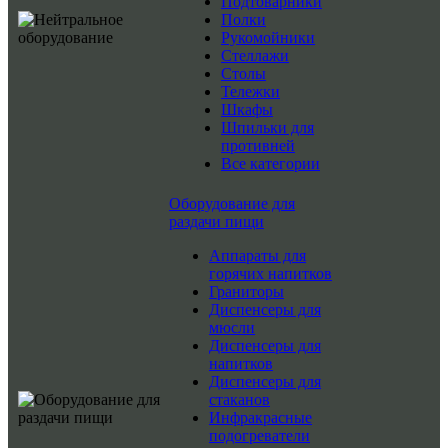
Подтоварники
Полки
Рукомойники
Стеллажи
Столы
Тележки
Шкафы
Шпильки для
противней
Все категории
Оборудование для
раздачи пищи
Аппараты для
горячих напитков
Граниторы
Диспенсеры для
мюсли
Диспенсеры для
напитков
Диспенсеры для
стаканов
Инфракрасные
подогреватели