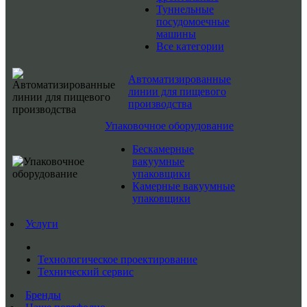
Туннельные
посудомоечные
машины
Все категории
Автоматизированные
линии для пищевого
производства
Упаковочное оборудование
Бескамерные
вакуумные
упаковщики
Камерные вакуумные
упаковщики
Услуги
Технологическое проектирование
Технический сервис
Бренды