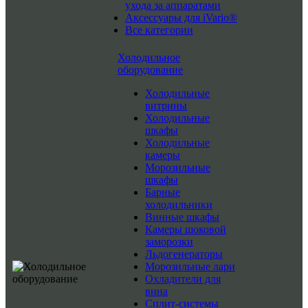
ухода за аппаратами
Аксессуары для iVario®
Все категории
Холодильное
оборудование
Холодильные
витрины
Холодильные
шкафы
Холодильные
камеры
Морозильные
шкафы
Барные
холодильники
Винные шкафы
Камеры шоковой
заморозки
Льдогенераторы
Морозильные лари
Охладители для
вина
Сплит-системы