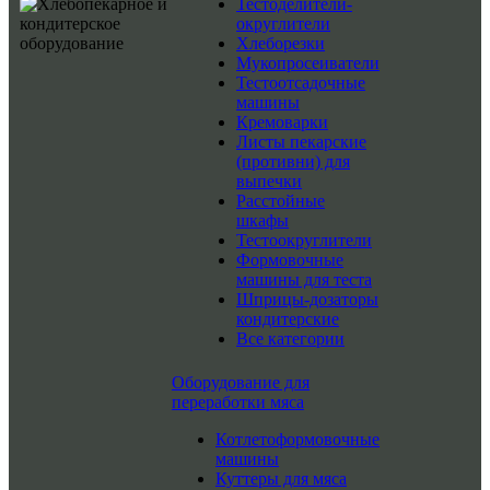
Тестоделители-
округлители
Хлеборезки
Мукопросеиватели
Тестоотсадочные
машины
Кремоварки
Листы пекарские
(противни) для
выпечки
Расстойные
шкафы
Тестоокруглители
Формовочные
машины для теста
Шприцы-дозаторы
кондитерские
Все категории
Оборудование для
переработки мяса
Котлетоформовочные
машины
Куттеры для мяса