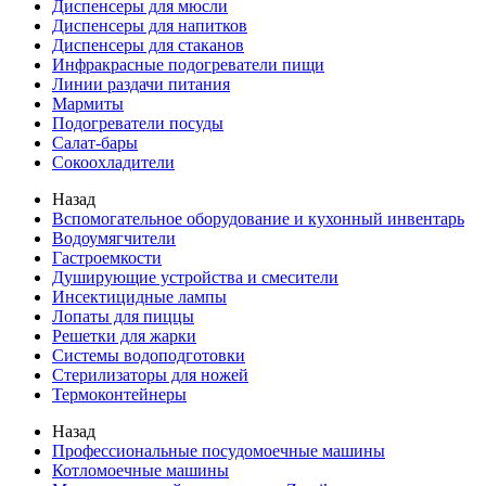
Диспенсеры для мюсли
Диспенсеры для напитков
Диспенсеры для стаканов
Инфракрасные подогреватели пищи
Линии раздачи питания
Мармиты
Подогреватели посуды
Салат-бары
Сокоохладители
Назад
Вспомогательное оборудование и кухонный инвентарь
Водоумягчители
Гастроемкости
Душирующие устройства и смесители
Инсектицидные лампы
Лопаты для пиццы
Решетки для жарки
Системы водоподготовки
Стерилизаторы для ножей
Термоконтейнеры
Назад
Профессиональные посудомоечные машины
Котломоечные машины