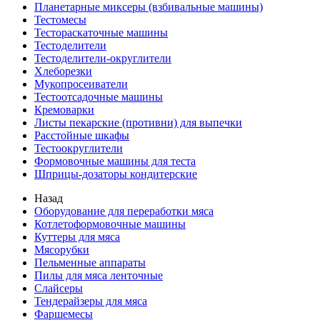
Планетарные миксеры (взбивальные машины)
Тестомесы
Тестораскаточные машины
Тестоделители
Тестоделители-округлители
Хлеборезки
Мукопросеиватели
Тестоотсадочные машины
Кремоварки
Листы пекарские (противни) для выпечки
Расстойные шкафы
Тестоокруглители
Формовочные машины для теста
Шприцы-дозаторы кондитерские
Назад
Оборудование для переработки мяса
Котлетоформовочные машины
Куттеры для мяса
Мясорубки
Пельменные аппараты
Пилы для мяса ленточные
Слайсеры
Тендерайзеры для мяса
Фаршемесы