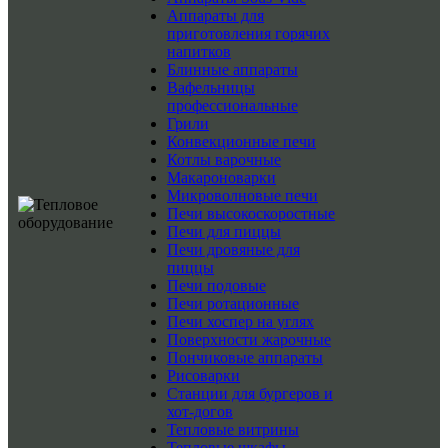
Аппараты для
приготовления горячих
напитков
Блинные аппараты
Вафельницы
профессиональные
Грили
Конвекционные печи
Котлы варочные
Макароноварки
Микроволновые печи
Печи высокоскоростные
Печи для пиццы
Печи дровяные для
пиццы
Печи подовые
Печи ротационные
Печи хоспер на углях
Поверхности жарочные
Пончиковые аппараты
Рисоварки
Станции для бургеров и
хот-догов
Тепловые витрины
Тепловые шкафы