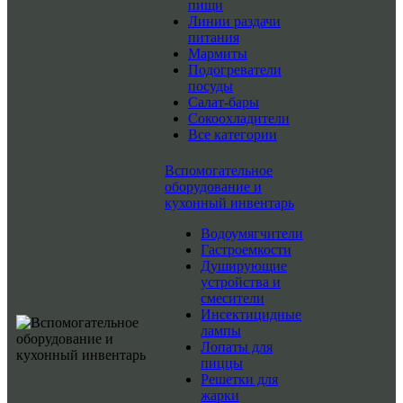
пищи
Линии раздачи
питания
Мармиты
Подогреватели
посуды
Салат-бары
Сокоохладители
Все категории
Вспомогательное
оборудование и
кухонный инвентарь
Водоумягчители
Гастроемкости
Душирующие
устройства и
смесители
Инсектицидные
лампы
Лопаты для
пиццы
Решетки для
жарки