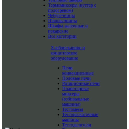
Термомиксеры (куттер с
подогревом)
Чебуречницы
Шашлычницы
Шкафы жарочные и
пекарские
Все категории
Хлебопекарное и
кондитерское
оборудование
Печи
конвекционные
Подовые печи
Ротационные печи
Планетарные
миксеры
(взбивальные
машины)
Тестомесы
Тестораскаточные
машины
Тестоделители