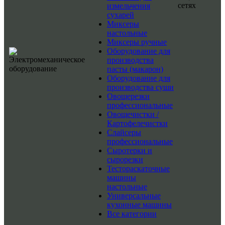
сетях
измельчения
сухарей
Миксеры
настольные
Миксеры ручные
Оборудование для
производства
пасты (макарон)
Оборудование для
производства суши
Овощерезки
профессиональные
Овощечистки /
Картофелечистки
Слайсеры
профессиональные
Сыротерки и
сырорезки
Тестораскаточные
машины
настольные
Универсальные
кухонные машины
Все категории