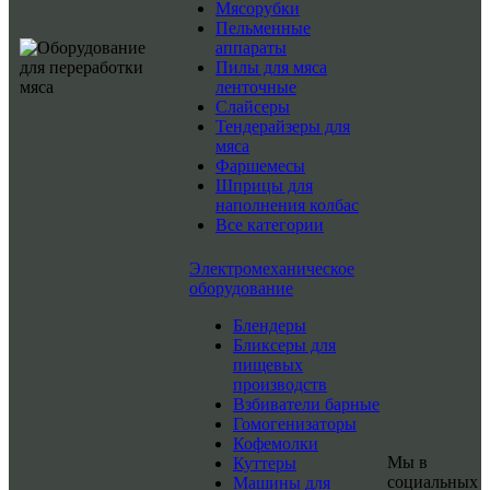
Мясорубки
Пельменные
аппараты
Пилы для мяса
ленточные
Слайсеры
Тендерайзеры для
мяса
Фаршемесы
Шприцы для
наполнения колбас
Все категории
Электромеханическое
оборудование
Блендеры
Бликсеры для
пищевых
производств
Взбиватели барные
Гомогенизаторы
Кофемолки
Мы в
Куттеры
социальных
Машины для