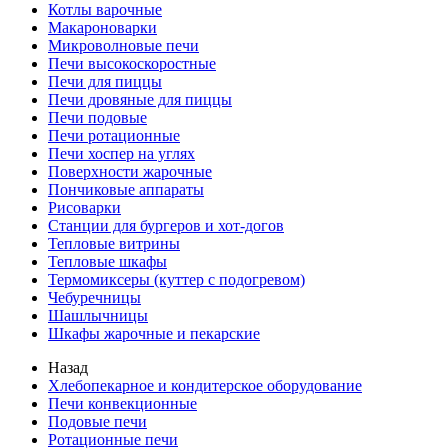
Котлы варочные
Макароноварки
Микроволновые печи
Печи высокоскоростные
Печи для пиццы
Печи дровяные для пиццы
Печи подовые
Печи ротационные
Печи хоспер на углях
Поверхности жарочные
Пончиковые аппараты
Рисоварки
Станции для бургеров и хот-догов
Тепловые витрины
Тепловые шкафы
Термомиксеры (куттер с подогревом)
Чебуречницы
Шашлычницы
Шкафы жарочные и пекарские
Назад
Хлебопекарное и кондитерское оборудование
Печи конвекционные
Подовые печи
Ротационные печи