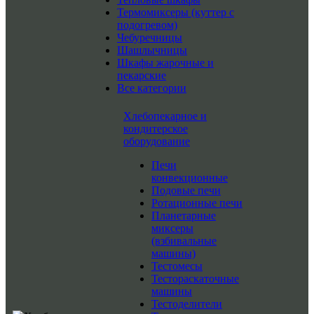
Термомиксеры (куттер с
подогревом)
Чебуречницы
Шашлычницы
Шкафы жарочные и
пекарские
Все категории
Хлебопекарное и
кондитерское
оборудование
Печи
конвекционные
Подовые печи
Ротационные печи
Планетарные
миксеры
(взбивальные
машины)
Тестомесы
Тестораскаточные
машины
Тестоделители