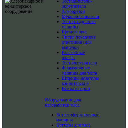
Тестоделители-
округлители
Хлеборезки
Мукопросеиватели
Тестоотсадочные
машины
Кремоварки
Листы пекарские
(противни) для
выпечки
Расстойные
шкафы
Тестоокруглители
Формовочные
машины для теста
Шприцы-дозаторы
кондитерские
Все категории
Оборудование для
переработки мяса
Котлетоформовочные
машины
Куттеры для мяса