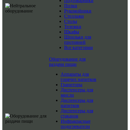
Подтоварники
Полки
Рукомойники
Стеллажи
Столы
Тележки
Шкафы
Шпильки для
противней
Все категории
Оборудование для
раздачи пищи
Аппараты для
горячих напитков
Граниторы
Диспенсеры для
мюсли
Диспенсеры для
напитков
Диспенсеры для
стаканов
Инфракрасные
подогреватели