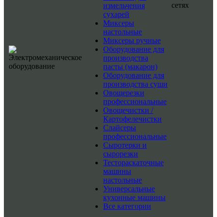
сетях
измельчения
сухарей
Миксеры
настольные
Миксеры ручные
Оборудование для
производства
пасты (макарон)
Оборудование для
производства суши
Овощерезки
профессиональные
Овощечистки /
Картофелечистки
Слайсеры
профессиональные
Сыротерки и
сырорезки
Тестораскаточные
машины
настольные
Универсальные
кухонные машины
Все категории