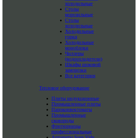
холодильные
Столы
морозильные
Столы
холодильные
Холодильные
горки
Холодильные
моноблоки
Чиллеры
(водоохладители)
Шкафы шоковой
заморозки
Все категории
Тепловое оборудование
Плиты индукционные
Промышленные плиты
Пароконвектоматы
Промышленные
сковороды
Фритюрницы
профессиональные
Аппараты Sous Vide