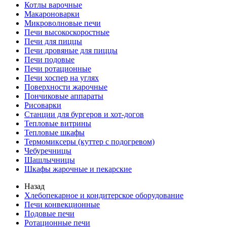
Котлы варочные
Макароноварки
Микроволновые печи
Печи высокоскоростные
Печи для пиццы
Печи дровяные для пиццы
Печи подовые
Печи ротационные
Печи хоспер на углях
Поверхности жарочные
Пончиковые аппараты
Рисоварки
Станции для бургеров и хот-догов
Тепловые витрины
Тепловые шкафы
Термомиксеры (куттер с подогревом)
Чебуречницы
Шашлычницы
Шкафы жарочные и пекарские
Назад
Хлебопекарное и кондитерское оборудование
Печи конвекционные
Подовые печи
Ротационные печи