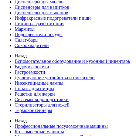
Диспенсеры для мюсли
Диспенсеры для напитков
Диспенсеры для стаканов
Инфракрасные подогреватели пищи
Линии раздачи питания
Мармиты
Подогреватели посуды
Салат-бары
Сокоохладители
Назад
Вспомогательное оборудование и кухонный инвентарь
Водоумягчители
Гастроемкости
Душирующие устройства и смесители
Инсектицидные лампы
Лопаты для пиццы
Решетки для жарки
Системы водоподготовки
Стерилизаторы для ножей
Термоконтейнеры
Назад
Профессиональные посудомоечные машины
Котломоечные машины