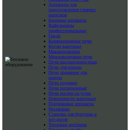
Аппараты для
приготовления горячих
напитков
Блинные аппараты
Вафельницы
профессиональные
Грили
Конвекционные печи
Котлы варочные
Макароноварки
Микроволновые печи
Печи высокоскоростные
Печи для пиццы
Печи дровяные для
пиццы
Печи подовые
Печи ротационные
Печи хоспер на углях
Поверхности жарочные
Пончиковые аппараты
Рисоварки
Станции для бургеров и
хот-догов
Тепловые витрины
Тепловые шкафы