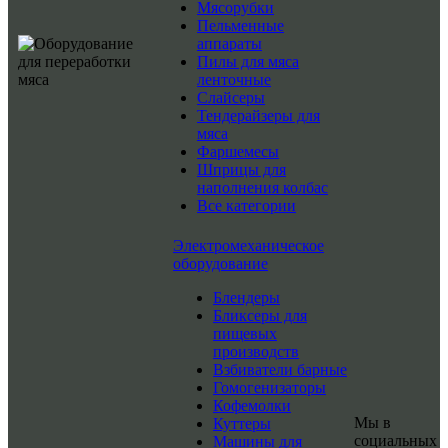
Мясорубки
Пельменные
аппараты
Пилы для мяса
ленточные
Слайсеры
Тендерайзеры для
мяса
Фаршемесы
Шприцы для
наполнения колбас
Все категории
Электромеханическое
оборудование
Блендеры
Бликсеры для
пищевых
производств
Взбиватели барные
Гомогенизаторы
Кофемолки
Мы в
Куттеры
социальных
Машины для