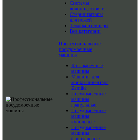
Системы
водоподготовки
Стерилизаторы
для ножей
Термоконтейнеры
Все категории
Профессиональные
посудомоечные
машины
Котломоечные
машины
Машины для
мойки инвентаря
Zernike
Посудомоечные
машины
гранульные
Посудомоечные
машины
купольные
Посудомоечные
машины
фронтальные