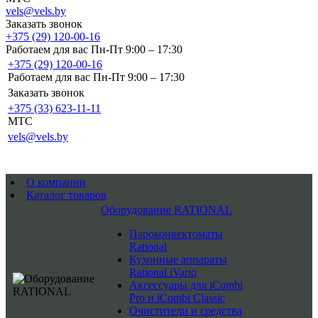
vels@vels.by
Заказать звонок
+375 (29) 120-00-16
Работаем для вас Пн-Пт 9:00 – 17:30
+375 (29) 120-00-16
Работаем для вас Пн-Пт 9:00 – 17:30
Заказать звонок
+375 (33) 623-11-11
MTC
vels@vels.by
О компании
Каталог товаров
Оборудование RATIONAL
Пароконвектоматы
Rational
Кухонные аппараты
Rational iVario
Аксессуары для iCombi
Pro и iCombi Classic
Очистители и средства