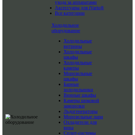
ухода за аппаратами
Аксессуары для iVario®
Все категории
Холодильное
оборудование
Холодильные
витрины
Холодильные
шкафы
Холодильные
камеры
Морозильные
шкафы
Барные
холодильники
Винные шкафы
Камеры шоковой
заморозки
Льдогенераторы
Морозильные лари
Охладители для
вина
Сплит-системы