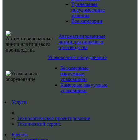
Туннельные
посудомоечные
машины
Все категории
Автоматизированные
линии для пищевого
производства
Упаковочное оборудование
Бескамерные
вакуумные
упаковщики
Камерные вакуумные
упаковщики
Услуги
Технологическое проектирование
Технический сервис
Бренды