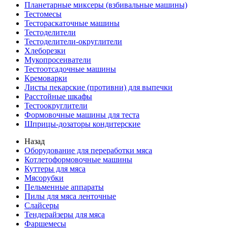
Планетарные миксеры (взбивальные машины)
Тестомесы
Тестораскаточные машины
Тестоделители
Тестоделители-округлители
Хлеборезки
Мукопросеиватели
Тестоотсадочные машины
Кремоварки
Листы пекарские (противни) для выпечки
Расстойные шкафы
Тестоокруглители
Формовочные машины для теста
Шприцы-дозаторы кондитерские
Назад
Оборудование для переработки мяса
Котлетоформовочные машины
Куттеры для мяса
Мясорубки
Пельменные аппараты
Пилы для мяса ленточные
Слайсеры
Тендерайзеры для мяса
Фаршемесы