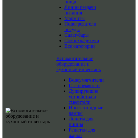
пищи
Линии раздачи
питания
Мармиты
Подогреватели
посуды
Салат-бары
Сокоохладители
Все категории
Вспомогательное
оборудование и
кухонный инвентарь
Водоумягчители
Гастроемкости
Душирующие
устройства и
смесители
Инсектицидные
лампы
Лопаты для
пиццы
Решетки для
жарки