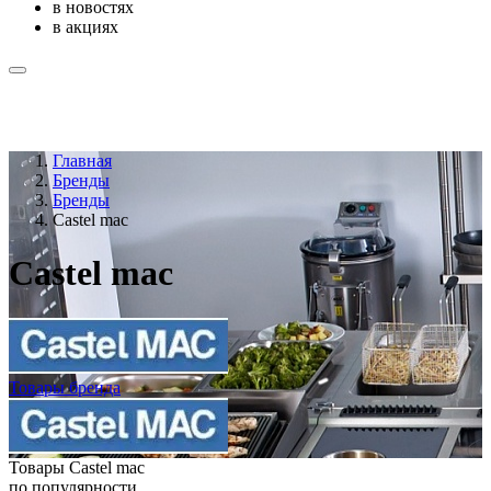
в новостях
в акциях
Главная
Бренды
Бренды
Castel mac
Castel mac
Товары бренда
Товары Castel mac
по популярности