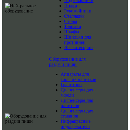
Подтоварники
Полки
Рукомойники
Стеллажи
Столы
Тележки
Шкафы
Шпильки для
противней
Все категории
Оборудование для
раздачи пищи
Аппараты для
горячих напитков
Граниторы
Диспенсеры для
мюсли
Диспенсеры для
напитков
Диспенсеры для
стаканов
Инфракрасные
подогреватели