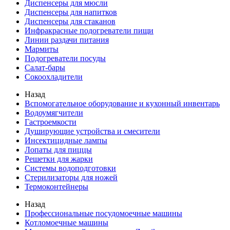
Диспенсеры для мюсли
Диспенсеры для напитков
Диспенсеры для стаканов
Инфракрасные подогреватели пищи
Линии раздачи питания
Мармиты
Подогреватели посуды
Салат-бары
Сокоохладители
Назад
Вспомогательное оборудование и кухонный инвентарь
Водоумягчители
Гастроемкости
Душирующие устройства и смесители
Инсектицидные лампы
Лопаты для пиццы
Решетки для жарки
Системы водоподготовки
Стерилизаторы для ножей
Термоконтейнеры
Назад
Профессиональные посудомоечные машины
Котломоечные машины