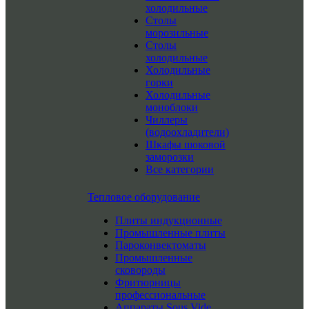
холодильные
Столы
морозильные
Столы
холодильные
Холодильные
горки
Холодильные
моноблоки
Чиллеры
(водоохладители)
Шкафы шоковой
заморозки
Все категории
Тепловое оборудование
Плиты индукционные
Промышленные плиты
Пароконвектоматы
Промышленные
сковороды
Фритюрницы
профессиональные
Аппараты Sous Vide