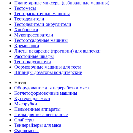
Планетарные миксеры (взбивальные машины)
Тестомесы
Тестораскаточные машины
Тестоделители
Тестоделители-округлители
Хлеборезки
Мукопросеиватели
Тестоотсадочные машины
Кремоварки
Листы пекарские (противни) для выпечки
Расстойные шкафы
Тестоокруглители
Формовочные машины для теста
Шприцы-дозаторы кондитерские
Назад
Оборудование для переработки мяса
Котлетоформовочные машины
Куттеры для мяса
Мясорубки
Пельменные аппараты
Пилы для мяса ленточные
Слайсеры
Тендерайзеры для мяса
Фаршемесы