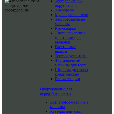
Тестоделители-
округлители
Хлеборезки
Мукопросеиватели
Тестоотсадочные
машины
Кремоварки
Листы пекарские
(противни) для
выпечки
Расстойные
шкафы
Тестоокруглители
Формовочные
машины для теста
Шприцы-дозаторы
кондитерские
Все категории
Оборудование для
переработки мяса
Котлетоформовочные
машины
Куттеры для мяса