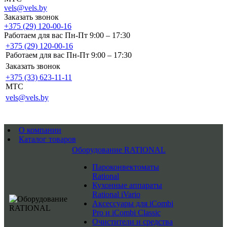
vels@vels.by
Заказать звонок
+375 (29) 120-00-16
Работаем для вас Пн-Пт 9:00 – 17:30
+375 (29) 120-00-16
Работаем для вас Пн-Пт 9:00 – 17:30
Заказать звонок
+375 (33) 623-11-11
MTC
vels@vels.by
О компании
Каталог товаров
Оборудование RATIONAL
Пароконвектоматы
Rational
Кухонные аппараты
Rational iVario
Аксессуары для iCombi
Pro и iCombi Classic
Очистители и средства