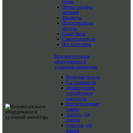
пищи
Линии раздачи
питания
Мармиты
Подогреватели
посуды
Салат-бары
Сокоохладители
Все категории
Вспомогательное
оборудование и
кухонный инвентарь
Водоумягчители
Гастроемкости
Душирующие
устройства и
смесители
Инсектицидные
лампы
Лопаты для
пиццы
Решетки для
жарки