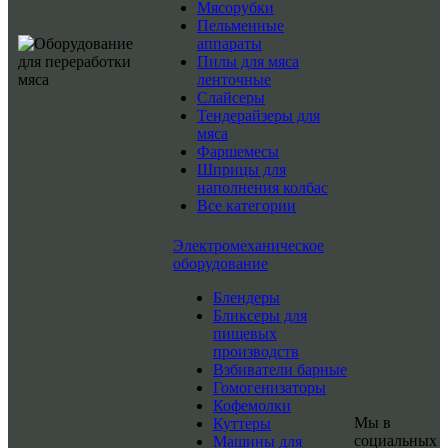
Мясорубки
Пельменные
аппараты
Пилы для мяса
ленточные
Слайсеры
Тендерайзеры для
мяса
Фаршемесы
Шприцы для
наполнения колбас
Все категории
Электромеханическое
оборудование
Блендеры
Бликсеры для
пищевых
производств
Взбиватели барные
Гомогенизаторы
Кофемолки
Мы в
Куттеры
социальных
Машины для