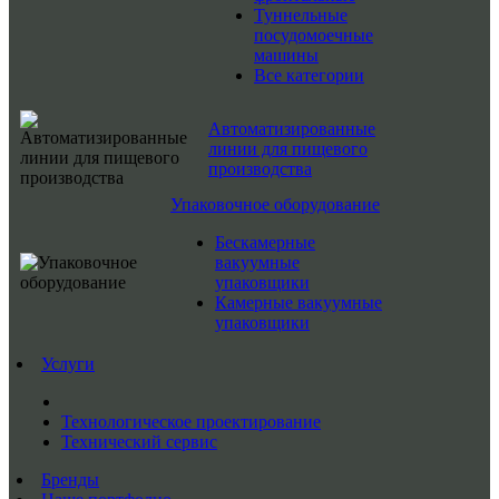
Туннельные
посудомоечные
машины
Все категории
Автоматизированные
линии для пищевого
производства
Упаковочное оборудование
Бескамерные
вакуумные
упаковщики
Камерные вакуумные
упаковщики
Услуги
Технологическое проектирование
Технический сервис
Бренды