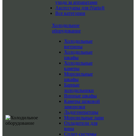
ухода за аппаратами
Аксессуары для iVario®
Все категории
Холодильное
оборудование
Холодильные
витрины
Холодильные
шкафы
Холодильные
камеры
Морозильные
шкафы
Барные
холодильники
Винные шкафы
Камеры шоковой
заморозки
Льдогенераторы
Морозильные лари
Охладители для
вина
Сплит-системы