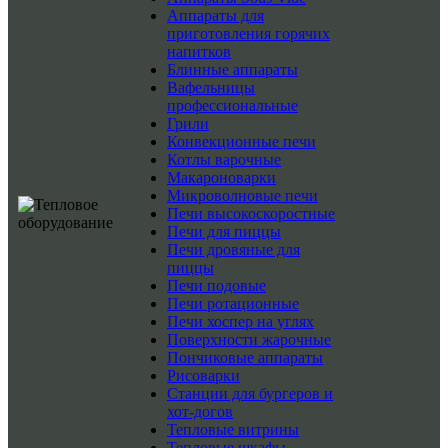
Аппараты для
приготовления горячих
напитков
Блинные аппараты
Вафельницы
профессиональные
Грили
Конвекционные печи
Котлы варочные
Макароноварки
Микроволновые печи
Печи высокоскоростные
Печи для пиццы
Печи дровяные для
пиццы
Печи подовые
Печи ротационные
Печи хоспер на углях
Поверхности жарочные
Пончиковые аппараты
Рисоварки
Станции для бургеров и
хот-догов
Тепловые витрины
Тепловые шкафы