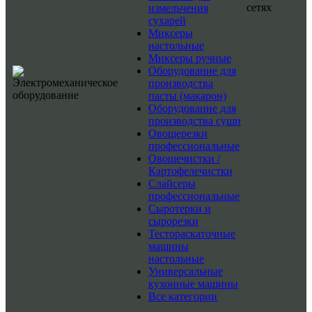
сетях
измельчения
сухарей
Миксеры
настольные
Миксеры ручные
Оборудование для
производства
пасты (макарон)
Оборудование для
производства суши
Овощерезки
профессиональные
Овощечистки /
Картофелечистки
Слайсеры
профессиональные
Сыротерки и
сырорезки
Тестораскаточные
машины
настольные
Универсальные
кухонные машины
Все категории