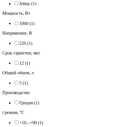
Johny (
1
)
Мощность, Вт
1000 (
1
)
Напряжение, В
220 (
1
)
Срок гарантии, мес
12 (
1
)
Общий объем, л
5 (
1
)
Производство
Греция (
1
)
t режим, °С
+10...+90 (
1
)