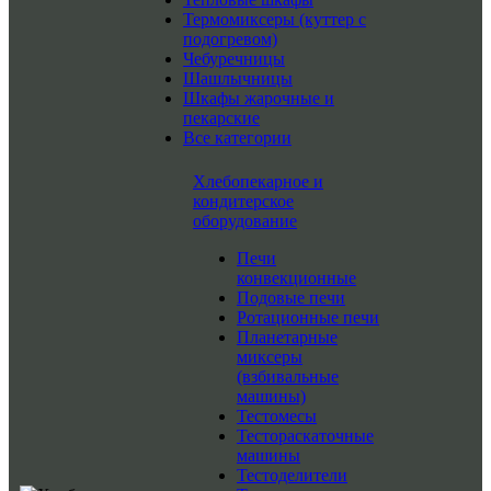
Термомиксеры (куттер с
подогревом)
Чебуречницы
Шашлычницы
Шкафы жарочные и
пекарские
Все категории
Хлебопекарное и
кондитерское
оборудование
Печи
конвекционные
Подовые печи
Ротационные печи
Планетарные
миксеры
(взбивальные
машины)
Тестомесы
Тестораскаточные
машины
Тестоделители