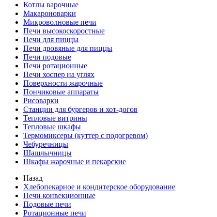
Котлы варочные
Макароноварки
Микроволновые печи
Печи высокоскоростные
Печи для пиццы
Печи дровяные для пиццы
Печи подовые
Печи ротационные
Печи хоспер на углях
Поверхности жарочные
Пончиковые аппараты
Рисоварки
Станции для бургеров и хот-догов
Тепловые витрины
Тепловые шкафы
Термомиксеры (куттер с подогревом)
Чебуречницы
Шашлычницы
Шкафы жарочные и пекарские
Назад
Хлебопекарное и кондитерское оборудование
Печи конвекционные
Подовые печи
Ротационные печи