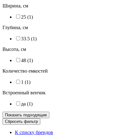
Ширина, см
25 (
1
)
Глубина, см
33.5 (
1
)
Высота, см
48 (
1
)
Количество емкостей
1 (
1
)
Встроенный венчик
да (
1
)
К списку брендов