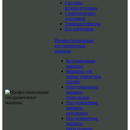
Системы
водоподготовки
Стерилизаторы
для ножей
Термоконтейнеры
Все категории
Профессиональные
посудомоечные
машины
Котломоечные
машины
Машины для
мойки инвентаря
Zernike
Посудомоечные
машины
гранульные
Посудомоечные
машины
купольные
Посудомоечные
машины
фронтальные