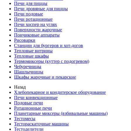
Печи для пиццы
Печи дровяные для пиццы
Печи подовые
Печи ротационные
Печи хоспер на углях
Поверхности жарочные
Пончиковые аппараты
Рисоварки
Станции для бургеров и хот-догов
Тепловые витрины
Тепловые шкафы
Термомиксеры (куттер с подогревом)
Чебуречницы
Шашлычницы
Шкафы жарочные и пекарские
Назад
Хлебопекарное и кондитерское оборудование
Печи конвекционные
Подовые печи
Ротационные печи
Планетарные миксеры (взбивальные машины)
Тестомесы
Тестораскаточные машины
Тестоделители