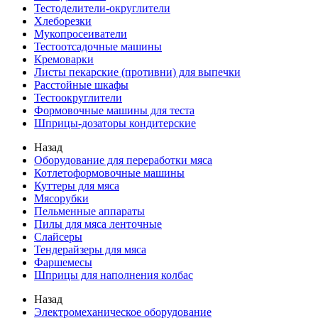
Тестоделители-округлители
Хлеборезки
Мукопросеиватели
Тестоотсадочные машины
Кремоварки
Листы пекарские (противни) для выпечки
Расстойные шкафы
Тестоокруглители
Формовочные машины для теста
Шприцы-дозаторы кондитерские
Назад
Оборудование для переработки мяса
Котлетоформовочные машины
Куттеры для мяса
Мясорубки
Пельменные аппараты
Пилы для мяса ленточные
Слайсеры
Тендерайзеры для мяса
Фаршемесы
Шприцы для наполнения колбас
Назад
Электромеханическое оборудование