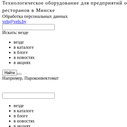
Технологическое оборудование для предприятий о
ресторанов в Минске
Обработка персональных данных
vels@vels.by
Искать:
везде
везде
в каталоге
в блоге
в новостях
в акциях
Найти
Например,
Пароконвектомат
везде
в каталоге
в блоге
в новостях
в акциях