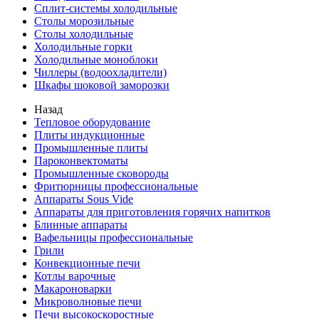
Сплит-системы холодильные
Столы морозильные
Столы холодильные
Холодильные горки
Холодильные моноблоки
Чиллеры (водоохладители)
Шкафы шоковой заморозки
Назад
Тепловое оборудование
Плиты индукционные
Промышленные плиты
Пароконвектоматы
Промышленные сковороды
Фритюрницы профессиональные
Аппараты Sous Vide
Аппараты для приготовления горячих напитков
Блинные аппараты
Вафельницы профессиональные
Грили
Конвекционные печи
Котлы варочные
Макароноварки
Микроволновые печи
Печи высокоскоростные