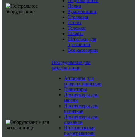
Подтоварники
Полки
Рукомойники
Стеллажи
Столы
Тележки
Шкафы
Шпильки для
противней
Все категории
Оборудование для
раздачи пищи
Аппараты для
горячих напитков
Граниторы
Диспенсеры для
мюсли
Диспенсеры для
напитков
Диспенсеры для
стаканов
Инфракрасные
подогреватели