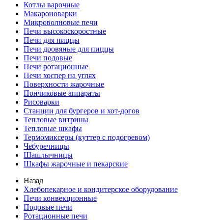
Котлы варочные
Макароноварки
Микроволновые печи
Печи высокоскоростные
Печи для пиццы
Печи дровяные для пиццы
Печи подовые
Печи ротационные
Печи хоспер на углях
Поверхности жарочные
Пончиковые аппараты
Рисоварки
Станции для бургеров и хот-догов
Тепловые витрины
Тепловые шкафы
Термомиксеры (куттер с подогревом)
Чебуречницы
Шашлычницы
Шкафы жарочные и пекарские
Назад
Хлебопекарное и кондитерское оборудование
Печи конвекционные
Подовые печи
Ротационные печи