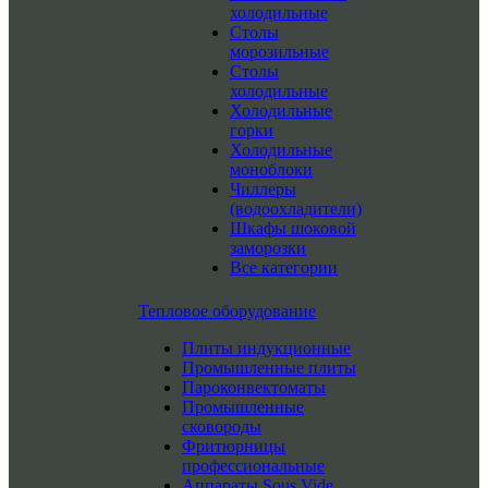
холодильные
Столы
морозильные
Столы
холодильные
Холодильные
горки
Холодильные
моноблоки
Чиллеры
(водоохладители)
Шкафы шоковой
заморозки
Все категории
Тепловое оборудование
Плиты индукционные
Промышленные плиты
Пароконвектоматы
Промышленные
сковороды
Фритюрницы
профессиональные
Аппараты Sous Vide