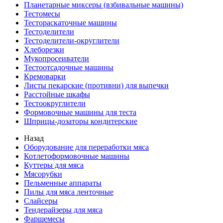
Планетарные миксеры (взбивальные машины)
Тестомесы
Тестораскаточные машины
Тестоделители
Тестоделители-округлители
Хлеборезки
Мукопросеиватели
Тестоотсадочные машины
Кремоварки
Листы пекарские (противни) для выпечки
Расстойные шкафы
Тестоокруглители
Формовочные машины для теста
Шприцы-дозаторы кондитерские
Назад
Оборудование для переработки мяса
Котлетоформовочные машины
Куттеры для мяса
Мясорубки
Пельменные аппараты
Пилы для мяса ленточные
Слайсеры
Тендерайзеры для мяса
Фаршемесы