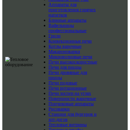
Аппараты для
приготовления горячих
напитков
Блинные аппараты
Вафельницы
профессиональные
Грили
Конвекционные печи
Котлы варочные
Макароноварки
Микроволновые печи
Печи высокоскоростные
Печи для пиццы
Печи дровяные для
пиццы
Печи подовые
Печи ротационные
Печи хоспер на углях
Поверхности жарочные
Пончиковые аппараты
Рисоварки
Станции для бургеров и
хот-догов
Тепловые витрины
Тепловые шкафы