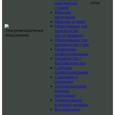
сетях
измельчения
сухарей
Миксеры
настольные
Миксеры ручные
Оборудование для
производства
пасты (макарон)
Оборудование для
производства суши
Овощерезки
профессиональные
Овощечистки /
Картофелечистки
Слайсеры
профессиональные
Сыротерки и
сырорезки
Тестораскаточные
машины
настольные
Универсальные
кухонные машины
Все категории