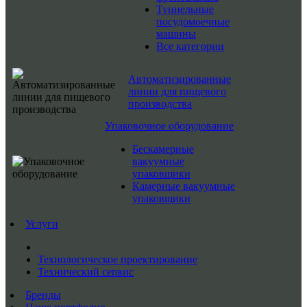
Туннельные
посудомоечные
машины
Все категории
Автоматизированные
линии для пищевого
производства
Упаковочное оборудование
Бескамерные
вакуумные
упаковщики
Камерные вакуумные
упаковщики
Услуги
Технологическое проектирование
Технический сервис
Бренды