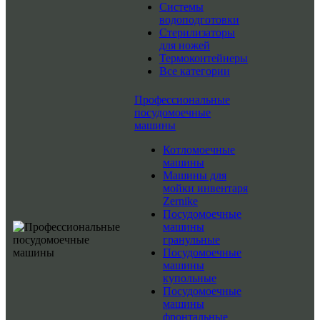
Системы
водоподготовки
Стерилизаторы
для ножей
Термоконтейнеры
Все категории
Профессиональные
посудомоечные
машины
Котломоечные
машины
Машины для
мойки инвентаря
Zernike
Посудомоечные
машины
гранульные
Посудомоечные
машины
купольные
Посудомоечные
машины
фронтальные