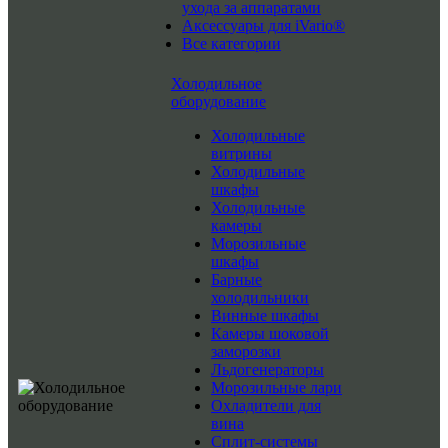
ухода за аппаратами
Аксессуары для iVario®
Все категории
Холодильное
оборудование
Холодильные
витрины
Холодильные
шкафы
Холодильные
камеры
Морозильные
шкафы
Барные
холодильники
Винные шкафы
Камеры шоковой
заморозки
Льдогенераторы
Морозильные лари
Охладители для
вина
Сплит-системы