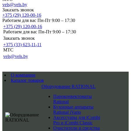
vels@vels.by
Заказать звонок
+375 (29) 120-00-16
Работаем для вас Пн-Пт 9:00 – 17:30
+375 (29) 120-00-16
Работаем для вас Пн-Пт 9:00 – 17:30
Заказать звонок
+375 (33) 623-11-11
MTC
vels@vels.by
О компании
Каталог товаров
Оборудование RATIONAL
Пароконвектоматы
Rational
Кухонные аппараты
Rational iVario
Аксессуары для iCombi
Pro и iCombi Classic
Очистители и средства