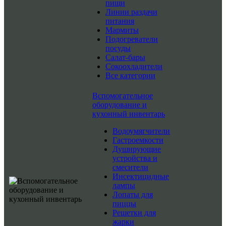
пищи
Линии раздачи
питания
Мармиты
Подогреватели
посуды
Салат-бары
Сокоохладители
Все категории
Вспомогательное
оборудование и
кухонный инвентарь
Водоумягчители
Гастроемкости
Душирующие
устройства и
смесители
Инсектицидные
лампы
Лопаты для
пиццы
Решетки для
жарки