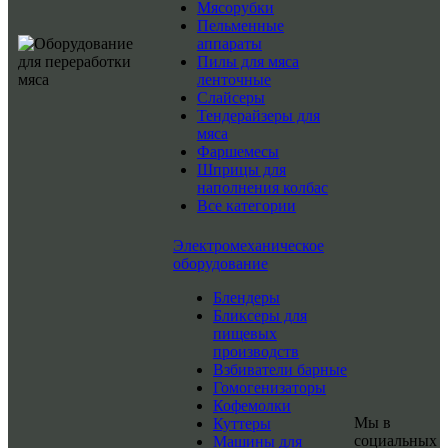
Мясорубки
Пельменные
аппараты
Пилы для мяса
ленточные
Слайсеры
Тендерайзеры для
мяса
Фаршемесы
Шприцы для
наполнения колбас
Все категории
Электромеханическое
оборудование
Блендеры
Бликсеры для
пищевых
производств
Взбиватели барные
Гомогенизаторы
Кофемолки
Мы в
Куттеры
социальных
Машины для