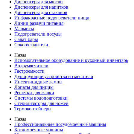
Диспенсеры для мюсли
Диспенсеры для напитков
Диспенсеры для стаканов
Инфракрасные подогреватели пищи
Линии раздачи питания
Мармиты
Подогреватели посуды
Салат-бары
Сокоохладители
Назад
Вспомогательное оборудование и кухонный инвентарь
Водоумягчители
Гастроемкости
Душирующие устройства и смесители
Инсектицидные лампы
Лопаты для пиццы
Решетки для жарки
Системы водоподготовки
Стерилизаторы для ножей
Термоконтейнеры
Назад
Профессиональные посудомоечные машины
Котломоечные машины