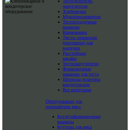
Тестоделители-
округлители
Хлеборезки
Мукопросеиватели
Тестоотсадочные
машины
Кремоварки
Листы пекарские
(противни) для
выпечки
Расстойные
шкафы
Тестоокруглители
Формовочные
машины для теста
Шприцы-дозаторы
кондитерские
Все категории
Оборудование для
переработки мяса
Котлетоформовочные
машины
Куттеры для мяса