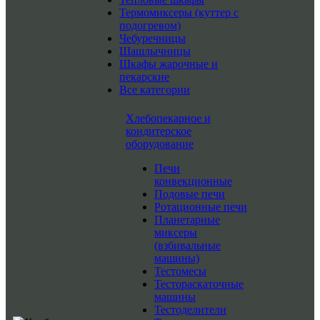
Термомиксеры (куттер с
подогревом)
Чебуречницы
Шашлычницы
Шкафы жарочные и
пекарские
Все категории
Хлебопекарное и
кондитерское
оборудование
Печи
конвекционные
Подовые печи
Ротационные печи
Планетарные
миксеры
(взбивальные
машины)
Тестомесы
Тестораскаточные
машины
Тестоделители