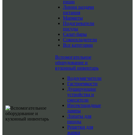
пищи
Линии раздачи
питания
Мармиты
Подогреватели
посуды
Салат-бары
Сокоохладители
Все категории
Вспомогательное
оборудование и
кухонный инвентарь
Водоумягчители
Гастроемкости
Душирующие
устройства и
смесители
Инсектицидные
лампы
Лопаты для
пиццы
Решетки для
жарки