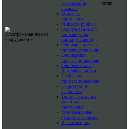
сетях
измельчения
сухарей
Миксеры
настольные
Миксеры ручные
Оборудование для
производства
пасты (макарон)
Оборудование для
производства суши
Овощерезки
профессиональные
Овощечистки /
Картофелечистки
Слайсеры
профессиональные
Сыротерки и
сырорезки
Тестораскаточные
машины
настольные
Универсальные
кухонные машины
Все категории