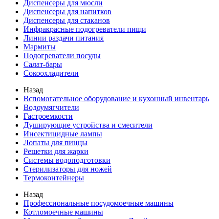
Диспенсеры для мюсли
Диспенсеры для напитков
Диспенсеры для стаканов
Инфракрасные подогреватели пищи
Линии раздачи питания
Мармиты
Подогреватели посуды
Салат-бары
Сокоохладители
Назад
Вспомогательное оборудование и кухонный инвентарь
Водоумягчители
Гастроемкости
Душирующие устройства и смесители
Инсектицидные лампы
Лопаты для пиццы
Решетки для жарки
Системы водоподготовки
Стерилизаторы для ножей
Термоконтейнеры
Назад
Профессиональные посудомоечные машины
Котломоечные машины