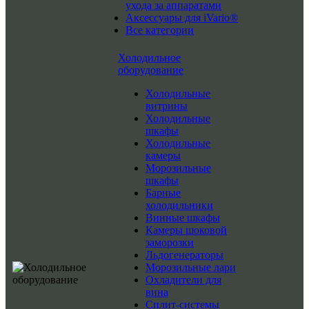
ухода за аппаратами
Аксессуары для iVario®
Все категории
Холодильное
оборудование
Холодильные
витрины
Холодильные
шкафы
Холодильные
камеры
Морозильные
шкафы
Барные
холодильники
Винные шкафы
Камеры шоковой
заморозки
Льдогенераторы
Морозильные лари
Охладители для
вина
Сплит-системы