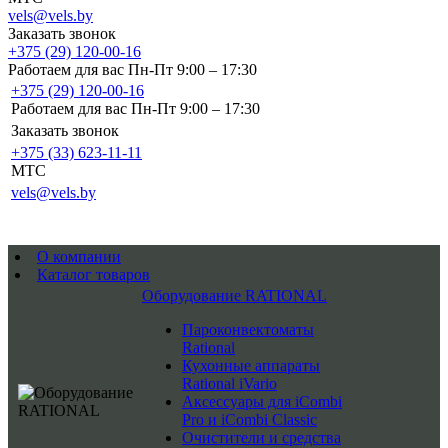
vels@vels.by
Заказать звонок
+375 (29) 120-00-16
Работаем для вас Пн-Пт 9:00 – 17:30
+375 (29) 120-00-16
Работаем для вас Пн-Пт 9:00 – 17:30
Заказать звонок
+375 (33) 623-11-11
MTC
vels@vels.by
О компании
Каталог товаров
Оборудование RATIONAL
Пароконвектоматы
Rational
Кухонные аппараты
Rational iVario
Аксессуары для iCombi
Pro и iCombi Classic
Очистители и средства