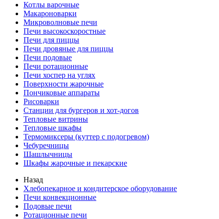
Котлы варочные
Макароноварки
Микроволновые печи
Печи высокоскоростные
Печи для пиццы
Печи дровяные для пиццы
Печи подовые
Печи ротационные
Печи хоспер на углях
Поверхности жарочные
Пончиковые аппараты
Рисоварки
Станции для бургеров и хот-догов
Тепловые витрины
Тепловые шкафы
Термомиксеры (куттер с подогревом)
Чебуречницы
Шашлычницы
Шкафы жарочные и пекарские
Назад
Хлебопекарное и кондитерское оборудование
Печи конвекционные
Подовые печи
Ротационные печи