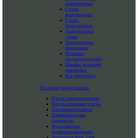
холодильные
Столы
морозильные
Столы
холодильные
Холодильные
горки
Холодильные
моноблоки
Чиллеры
(водоохладители)
Шкафы шоковой
заморозки
Все категории
Тепловое оборудование
Плиты индукционные
Промышленные плиты
Пароконвектоматы
Промышленные
сковороды
Фритюрницы
профессиональные
Аппараты Sous Vide