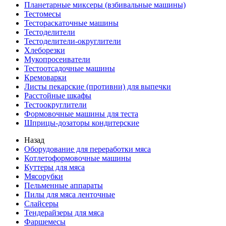
Планетарные миксеры (взбивальные машины)
Тестомесы
Тестораскаточные машины
Тестоделители
Тестоделители-округлители
Хлеборезки
Мукопросеиватели
Тестоотсадочные машины
Кремоварки
Листы пекарские (противни) для выпечки
Расстойные шкафы
Тестоокруглители
Формовочные машины для теста
Шприцы-дозаторы кондитерские
Назад
Оборудование для переработки мяса
Котлетоформовочные машины
Куттеры для мяса
Мясорубки
Пельменные аппараты
Пилы для мяса ленточные
Слайсеры
Тендерайзеры для мяса
Фаршемесы