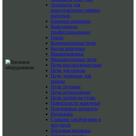
Аппараты для
приготовления горячих
напитков
Блинные аппараты
Вафельницы
профессиональные
Грили
Конвекционные печи
Котлы варочные
Макароноварки
Микроволновые печи
Печи высокоскоростные
Печи для пиццы
Печи дровяные для
пиццы
Печи подовые
Печи ротационные
Печи хоспер на углях
Поверхности жарочные
Пончиковые аппараты
Рисоварки
Станции для бургеров и
хот-догов
Тепловые витрины
Тепловые шкафы