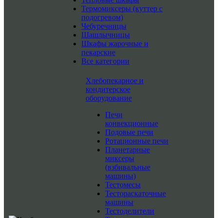
Термомиксеры (куттер с
подогревом)
Чебуречницы
Шашлычницы
Шкафы жарочные и
пекарские
Все категории
Хлебопекарное и
кондитерское
оборудование
Печи
конвекционные
Подовые печи
Ротационные печи
Планетарные
миксеры
(взбивальные
машины)
Тестомесы
Тестораскаточные
машины
Тестоделители