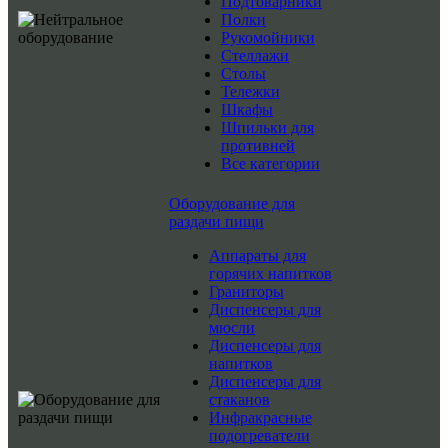
Подтоварники
Полки
Рукомойники
Стеллажи
Столы
Тележки
Шкафы
Шпильки для
противней
Все категории
Оборудование для
раздачи пищи
Аппараты для
горячих напитков
Граниторы
Диспенсеры для
мюсли
Диспенсеры для
напитков
Диспенсеры для
стаканов
Инфракрасные
подогреватели