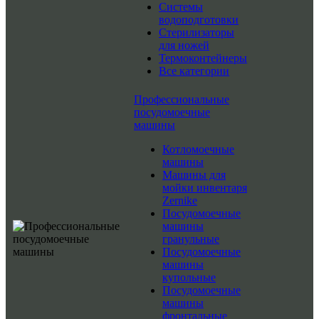
Системы
водоподготовки
Стерилизаторы
для ножей
Термоконтейнеры
Все категории
Профессиональные
посудомоечные
машины
Котломоечные
машины
Машины для
мойки инвентаря
Zernike
Посудомоечные
машины
гранульные
Посудомоечные
машины
купольные
Посудомоечные
машины
фронтальные