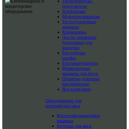
Тестоделители-
округлители
Хлеборезки
Мукопросеиватели
Тестоотсадочные
машины
Кремоварки
Листы пекарские
(противни) для
выпечки
Расстойные
шкафы
Тестоокруглители
Формовочные
машины для теста
Шприцы-дозаторы
кондитерские
Все категории
Оборудование для
переработки мяса
Котлетоформовочные
машины
Куттеры для мяса