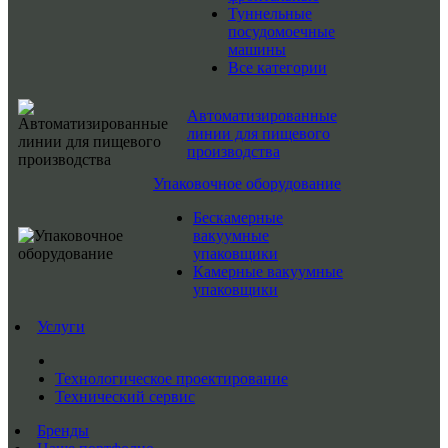
Туннельные
посудомоечные
машины
Все категории
Автоматизированные
линии для пищевого
производства
Упаковочное оборудование
Бескамерные
вакуумные
упаковщики
Камерные вакуумные
упаковщики
Услуги
Технологическое проектирование
Технический сервис
Бренды