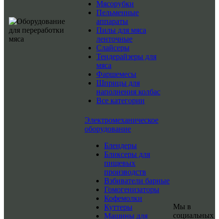
Мясорубки
Пельменные
аппараты
Пилы для мяса
ленточные
Слайсеры
Тендерайзеры для
мяса
Фаршемесы
Шприцы для
наполнения колбас
Все категории
Электромеханическое
оборудование
Блендеры
Бликсеры для
пищевых
производств
Взбиватели барные
Гомогенизаторы
Кофемолки
Мы в
Куттеры
социальных
Машины для