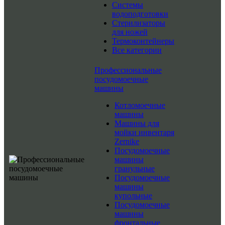
Системы
водоподготовки
Стерилизаторы
для ножей
Термоконтейнеры
Все категории
Профессиональные
посудомоечные
машины
Котломоечные
машины
Машины для
мойки инвентаря
Zernike
Посудомоечные
машины
гранульные
Посудомоечные
машины
купольные
Посудомоечные
машины
фронтальные