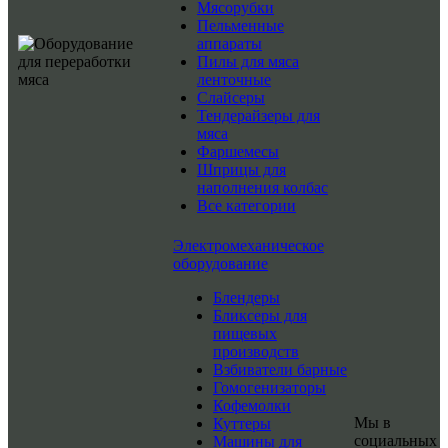
Мясорубки
Пельменные
аппараты
Пилы для мяса
ленточные
Слайсеры
Тендерайзеры для
мяса
Фаршемесы
Шприцы для
наполнения колбас
Все категории
Электромеханическое
оборудование
Блендеры
Бликсеры для
пищевых
производств
Взбиватели барные
Гомогенизаторы
Кофемолки
Мы в
Куттеры
социальных
Машины для