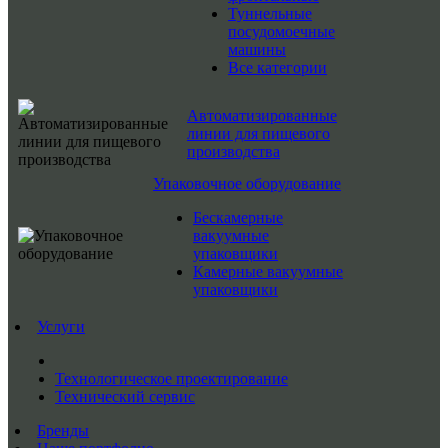
Туннельные
посудомоечные
машины
Все категории
Автоматизированные
линии для пищевого
производства
Упаковочное оборудование
Бескамерные
вакуумные
упаковщики
Камерные вакуумные
упаковщики
Услуги
Технологическое проектирование
Технический сервис
Бренды