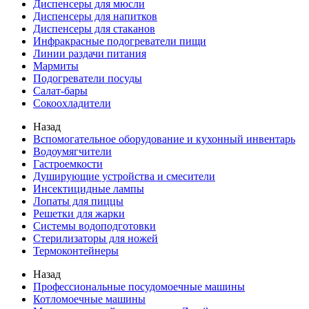
Диспенсеры для мюсли
Диспенсеры для напитков
Диспенсеры для стаканов
Инфракрасные подогреватели пищи
Линии раздачи питания
Мармиты
Подогреватели посуды
Салат-бары
Сокоохладители
Назад
Вспомогательное оборудование и кухонный инвентарь
Водоумягчители
Гастроемкости
Душирующие устройства и смесители
Инсектицидные лампы
Лопаты для пиццы
Решетки для жарки
Системы водоподготовки
Стерилизаторы для ножей
Термоконтейнеры
Назад
Профессиональные посудомоечные машины
Котломоечные машины