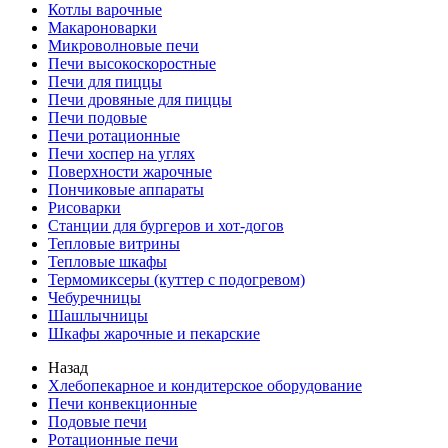
Котлы варочные
Макароноварки
Микроволновые печи
Печи высокоскоростные
Печи для пиццы
Печи дровяные для пиццы
Печи подовые
Печи ротационные
Печи хоспер на углях
Поверхности жарочные
Пончиковые аппараты
Рисоварки
Станции для бургеров и хот-догов
Тепловые витрины
Тепловые шкафы
Термомиксеры (куттер с подогревом)
Чебуречницы
Шашлычницы
Шкафы жарочные и пекарские
Назад
Хлебопекарное и кондитерское оборудование
Печи конвекционные
Подовые печи
Ротационные печи