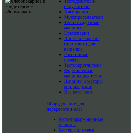
Тестоделители-
округлители
Хлеборезки
Мукопросеиватели
Тестоотсадочные
машины
Кремоварки
Листы пекарские
(противни) для
выпечки
Расстойные
шкафы
Тестоокруглители
Формовочные
машины для теста
Шприцы-дозаторы
кондитерские
Все категории
Оборудование для
переработки мяса
Котлетоформовочные
машины
Куттеры для мяса