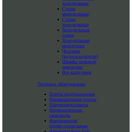
холодильные
Столы
морозильные
Столы
холодильные
Холодильные
горки
Холодильные
моноблоки
Чиллеры
(водоохладители)
Шкафы шоковой
заморозки
Все категории
Тепловое оборудование
Плиты индукционные
Промышленные плиты
Пароконвектоматы
Промышленные
сковороды
Фритюрницы
профессиональные
Аппараты Sous Vide