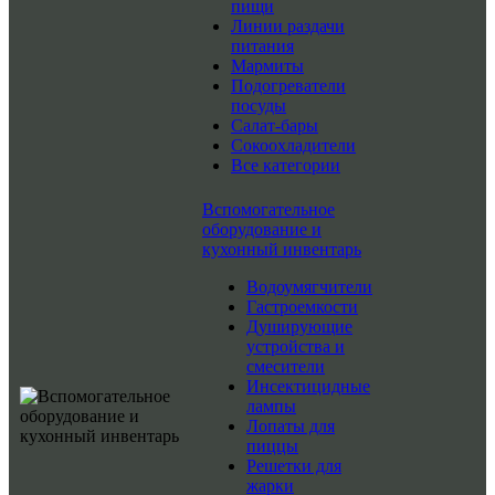
пищи
Линии раздачи
питания
Мармиты
Подогреватели
посуды
Салат-бары
Сокоохладители
Все категории
Вспомогательное
оборудование и
кухонный инвентарь
Водоумягчители
Гастроемкости
Душирующие
устройства и
смесители
Инсектицидные
лампы
Лопаты для
пиццы
Решетки для
жарки