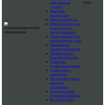
сетях
измельчения
сухарей
Миксеры
настольные
Миксеры ручные
Оборудование для
производства
пасты (макарон)
Оборудование для
производства суши
Овощерезки
профессиональные
Овощечистки /
Картофелечистки
Слайсеры
профессиональные
Сыротерки и
сырорезки
Тестораскаточные
машины
настольные
Универсальные
кухонные машины
Все категории