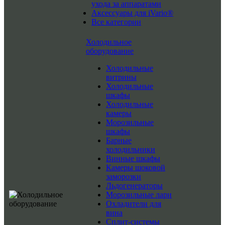
ухода за аппаратами
Аксессуары для iVario®
Все категории
Холодильное
оборудование
Холодильные
витрины
Холодильные
шкафы
Холодильные
камеры
Морозильные
шкафы
Барные
холодильники
Винные шкафы
Камеры шоковой
заморозки
Льдогенераторы
Морозильные лари
Охладители для
вина
Сплит-системы