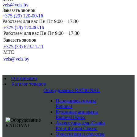
vels@vels.by
Заказать звонок
+375 (29) 120-00-16
Работаем для вас Пн-Пт 9:00 – 17:30
+375 (29) 120-00-16
Работаем для вас Пн-Пт 9:00 – 17:30
Заказать звонок
+375 (33) 623-11-11
MTC
vels@vels.by
О компании
Каталог товаров
Оборудование RATIONAL
Пароконвектоматы
Rational
Кухонные аппараты
Rational iVario
Аксессуары для iCombi
Pro и iCombi Classic
Очистители и средства