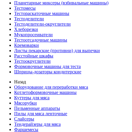
Планетарные миксеры (взбивальные машины)
Тестомесы
Тестораскаточные машины
Тестоделители
Тестоделители-округлители
Хлеборезки
Мукопросеиватели
Тестоотсадочные машины
Кремоварки
Листы пекарские (противни) для выпечки
Расстойные шкафы
Тестоокруглители
Формовочные машины для теста
Шприцы-дозаторы кондитерские
Назад
Оборудование для переработки мяса
Котлетоформовочные машины
Куттеры для мяса
Мясорубки
Пельменные аппараты
Пилы для мяса ленточные
Слайсеры
Тендерайзеры для мяса
Фаршемесы