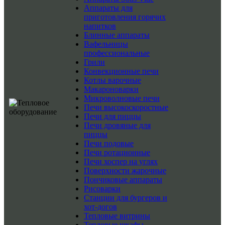
Аппараты для
приготовления горячих
напитков
Блинные аппараты
Вафельницы
профессиональные
Грили
Конвекционные печи
Котлы варочные
Макароноварки
Микроволновые печи
Печи высокоскоростные
Печи для пиццы
Печи дровяные для
пиццы
Печи подовые
Печи ротационные
Печи хоспер на углях
Поверхности жарочные
Пончиковые аппараты
Рисоварки
Станции для бургеров и
хот-догов
Тепловые витрины
Тепловые шкафы