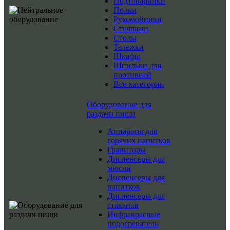
Подтоварники
Полки
Рукомойники
Стеллажи
Столы
Тележки
Шкафы
Шпильки для
противней
Все категории
Оборудование для
раздачи пищи
Аппараты для
горячих напитков
Граниторы
Диспенсеры для
мюсли
Диспенсеры для
напитков
Диспенсеры для
стаканов
Инфракрасные
подогреватели