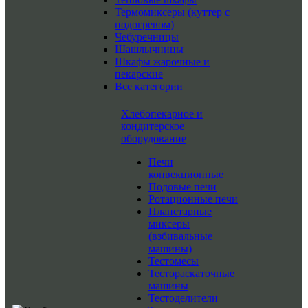
Термомиксеры (куттер с
подогревом)
Чебуречницы
Шашлычницы
Шкафы жарочные и
пекарские
Все категории
Хлебопекарное и
кондитерское
оборудование
Печи
конвекционные
Подовые печи
Ротационные печи
Планетарные
миксеры
(взбивальные
машины)
Тестомесы
Тестораскаточные
машины
Тестоделители