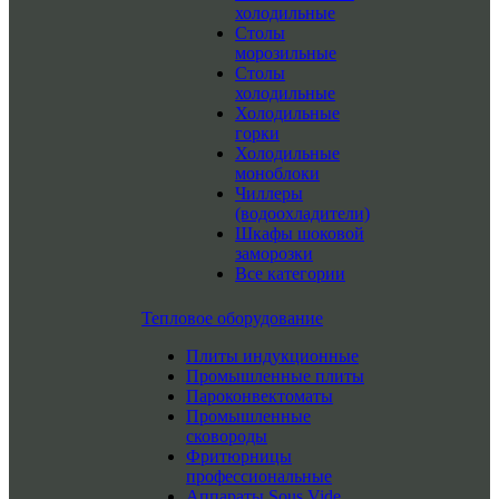
холодильные
Столы
морозильные
Столы
холодильные
Холодильные
горки
Холодильные
моноблоки
Чиллеры
(водоохладители)
Шкафы шоковой
заморозки
Все категории
Тепловое оборудование
Плиты индукционные
Промышленные плиты
Пароконвектоматы
Промышленные
сковороды
Фритюрницы
профессиональные
Аппараты Sous Vide