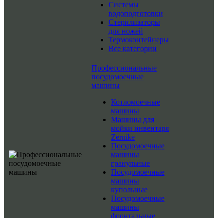
Системы
водоподготовки
Стерилизаторы
для ножей
Термоконтейнеры
Все категории
Профессиональные
посудомоечные
машины
Котломоечные
машины
Машины для
мойки инвентаря
Zernike
Посудомоечные
машины
гранульные
Посудомоечные
машины
купольные
Посудомоечные
машины
фронтальные