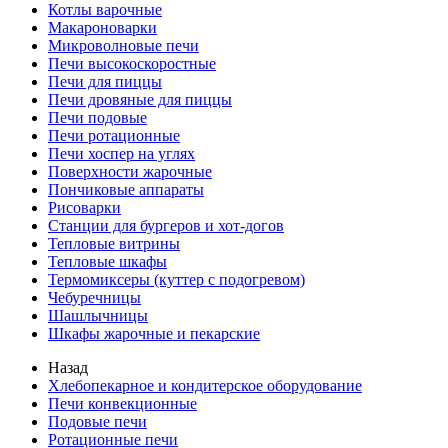
Котлы варочные
Макароноварки
Микроволновые печи
Печи высокоскоростные
Печи для пиццы
Печи дровяные для пиццы
Печи подовые
Печи ротационные
Печи хоспер на углях
Поверхности жарочные
Пончиковые аппараты
Рисоварки
Станции для бургеров и хот-догов
Тепловые витрины
Тепловые шкафы
Термомиксеры (куттер с подогревом)
Чебуречницы
Шашлычницы
Шкафы жарочные и пекарские
Назад
Хлебопекарное и кондитерское оборудование
Печи конвекционные
Подовые печи
Ротационные печи