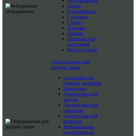
Подтоварники
Полки
Рукомойники
Стеллажи
Столы
Тележки
Шкафы
Шпильки для
противней
Все категории
Оборудование для
раздачи пищи
Аппараты для
горячих напитков
Граниторы
Диспенсеры для
мюсли
Диспенсеры для
напитков
Диспенсеры для
стаканов
Инфракрасные
подогреватели