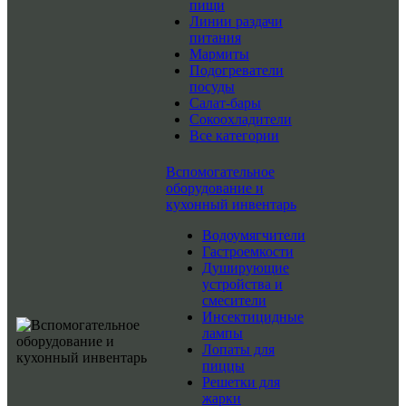
пищи
Линии раздачи
питания
Мармиты
Подогреватели
посуды
Салат-бары
Сокоохладители
Все категории
Вспомогательное
оборудование и
кухонный инвентарь
Водоумягчители
Гастроемкости
Душирующие
устройства и
смесители
Инсектицидные
лампы
Лопаты для
пиццы
Решетки для
жарки