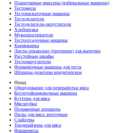
Планетарные миксеры (взбивальные машины)
Тестомесы
Тестораскаточные машины
Тестоделители
Тестоделители-округлители
Хлеборезки
Мукопросеиватели
Тестоотсадочные машины
Кремоварки
Листы пекарские (противни) для выпечки
Расстойные шкафы
Тестоокруглители
Формовочные машины для теста
Шприцы-дозаторы кондитерские
Назад
Оборудование для переработки мяса
Котлетоформовочные машины
Куттеры для мяса
Мясорубки
Пельменные аппараты
Пилы для мяса ленточные
Слайсеры
Тендерайзеры для мяса
Фаршемесы