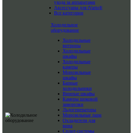
ухода за аппаратами
Аксессуары для iVario®
Все категории
Холодильное
оборудование
Холодильные
витрины
Холодильные
шкафы
Холодильные
камеры
Морозильные
шкафы
Барные
холодильники
Винные шкафы
Камеры шоковой
заморозки
Льдогенераторы
Морозильные лари
Охладители для
вина
Сплит-системы