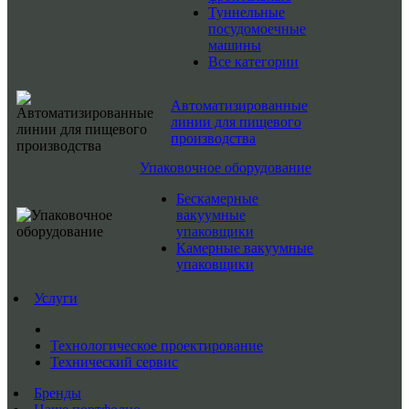
Туннельные
посудомоечные
машины
Все категории
Автоматизированные
линии для пищевого
производства
Упаковочное оборудование
Бескамерные
вакуумные
упаковщики
Камерные вакуумные
упаковщики
Услуги
Технологическое проектирование
Технический сервис
Бренды