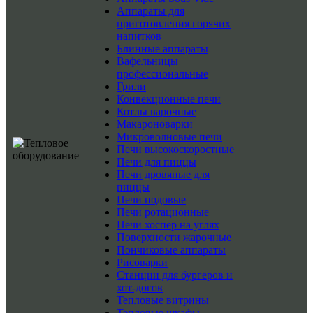
Аппараты для
приготовления горячих
напитков
Блинные аппараты
Вафельницы
профессиональные
Грили
Конвекционные печи
Котлы варочные
Макароноварки
Микроволновые печи
Печи высокоскоростные
Печи для пиццы
Печи дровяные для
пиццы
Печи подовые
Печи ротационные
Печи хоспер на углях
Поверхности жарочные
Пончиковые аппараты
Рисоварки
Станции для бургеров и
хот-догов
Тепловые витрины
Тепловые шкафы