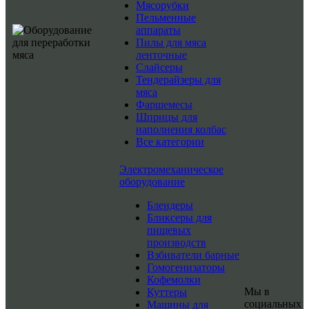
Мясорубки
Пельменные
аппараты
Пилы для мяса
ленточные
Слайсеры
Тендерайзеры для
мяса
Фаршемесы
Шприцы для
наполнения колбас
Все категории
Электромеханическое
оборудование
Блендеры
Бликсеры для
пищевых
производств
Взбиватели барные
Гомогенизаторы
Кофемолки
Мы в
Куттеры
социальных
Машины для