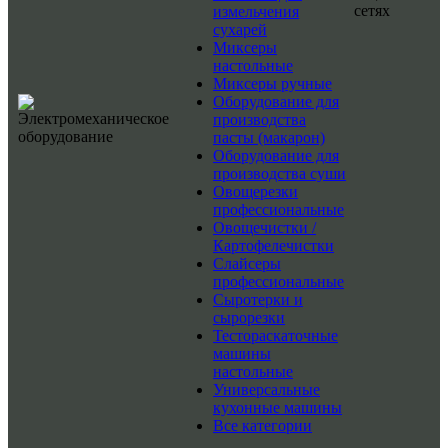
сетях
измельчения
сухарей
Миксеры
настольные
Миксеры ручные
Оборудование для
производства
пасты (макарон)
Оборудование для
производства суши
Овощерезки
профессиональные
Овощечистки /
Картофелечистки
Слайсеры
профессиональные
Сыротерки и
сырорезки
Тестораскаточные
машины
настольные
Универсальные
кухонные машины
Все категории