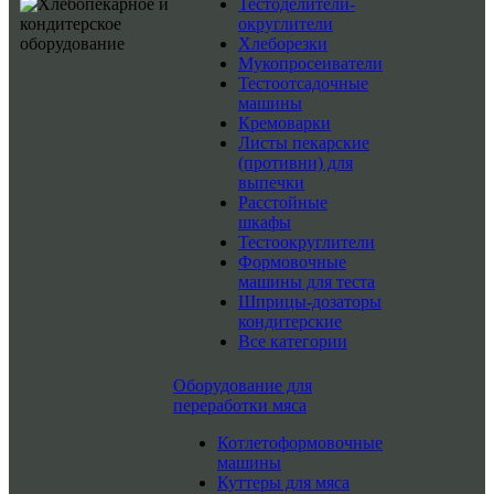
Тестоделители-
округлители
Хлеборезки
Мукопросеиватели
Тестоотсадочные
машины
Кремоварки
Листы пекарские
(противни) для
выпечки
Расстойные
шкафы
Тестоокруглители
Формовочные
машины для теста
Шприцы-дозаторы
кондитерские
Все категории
Оборудование для
переработки мяса
Котлетоформовочные
машины
Куттеры для мяса