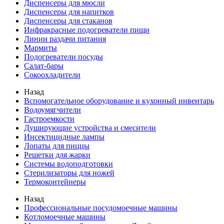
Диспенсеры для мюсли
Диспенсеры для напитков
Диспенсеры для стаканов
Инфракрасные подогреватели пищи
Линии раздачи питания
Мармиты
Подогреватели посуды
Салат-бары
Сокоохладители
Назад
Вспомогательное оборудование и кухонный инвентарь
Водоумягчители
Гастроемкости
Душирующие устройства и смесители
Инсектицидные лампы
Лопаты для пиццы
Решетки для жарки
Системы водоподготовки
Стерилизаторы для ножей
Термоконтейнеры
Назад
Профессиональные посудомоечные машины
Котломоечные машины