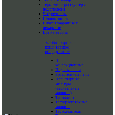
Термомиксеры (куттер с
подогревом)
Чебуречницы
Шашлычницы
Шкафы жарочные и
пекарские
Все категории
Хлебопекарное и
кондитерское
оборудование
Печи
конвекционные
Подовые печи
Ротационные печи
Планетарные
миксеры
(взбивальные
машины)
Тестомесы
Тестораскаточные
машины
Тестоделители