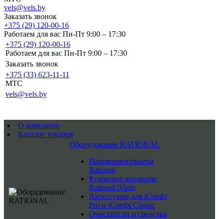
vels@vels.by
Заказать звонок
+375 (29) 120-00-16
Работаем для вас Пн-Пт 9:00 – 17:30
+375 (29) 120-00-16
Работаем для вас Пн-Пт 9:00 – 17:30
Заказать звонок
+375 (33) 623-11-11
MTC
vels@vels.by
О компании
Каталог товаров
Оборудование RATIONAL
Пароконвектоматы
Rational
Кухонные аппараты
Rational iVario
Аксессуары для iCombi
Pro и iCombi Classic
Очистители и средства