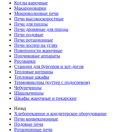
Котлы варочные
Макароноварки
Микроволновые печи
Печи высокоскоростные
Печи для пиццы
Печи дровяные для пиццы
Печи подовые
Печи ротационные
Печи хоспер на углях
Поверхности жарочные
Пончиковые аппараты
Рисоварки
Станции для бургеров и хот-догов
Тепловые витрины
Тепловые шкафы
Термомиксеры (куттер с подогревом)
Чебуречницы
Шашлычницы
Шкафы жарочные и пекарские
Назад
Хлебопекарное и кондитерское оборудование
Печи конвекционные
Подовые печи
Ротационные печи