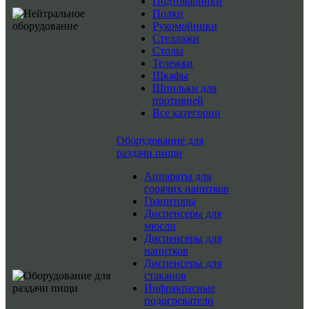
Подтоварники
Полки
Рукомойники
Стеллажи
Столы
Тележки
Шкафы
Шпильки для
противней
Все категории
Оборудование для
раздачи пищи
Аппараты для
горячих напитков
Граниторы
Диспенсеры для
мюсли
Диспенсеры для
напитков
Диспенсеры для
стаканов
Инфракрасные
подогреватели