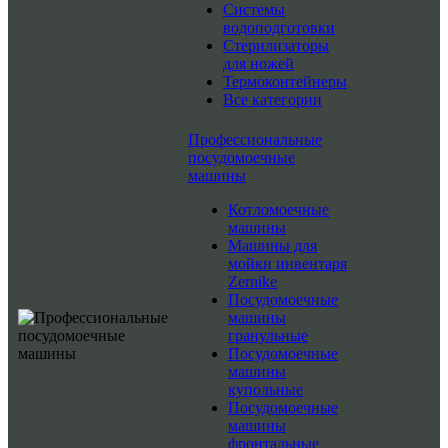
Системы
водоподготовки
Стерилизаторы
для ножей
Термоконтейнеры
Все категории
Профессиональные
посудомоечные
машины
Котломоечные
машины
Машины для
мойки инвентаря
Zernike
Посудомоечные
машины
гранульные
Посудомоечные
машины
купольные
Посудомоечные
машины
фронтальные