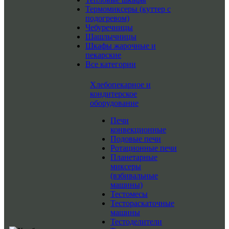
Термомиксеры (куттер с
подогревом)
Чебуречницы
Шашлычницы
Шкафы жарочные и
пекарские
Все категории
Хлебопекарное и
кондитерское
оборудование
Печи
конвекционные
Подовые печи
Ротационные печи
Планетарные
миксеры
(взбивальные
машины)
Тестомесы
Тестораскаточные
машины
Тестоделители