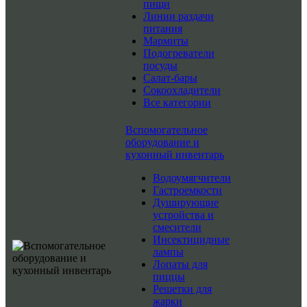
пищи
Линии раздачи
питания
Мармиты
Подогреватели
посуды
Салат-бары
Сокоохладители
Все категории
Вспомогательное
оборудование и
кухонный инвентарь
Водоумягчители
Гастроемкости
Душирующие
устройства и
смесители
Инсектицидные
лампы
Лопаты для
пиццы
Решетки для
жарки