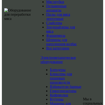
Мясорубки
Пельменные
аппараты
Пилы для мяса
ленточные
Слайсеры
Тендерайзеры для
мяса
Фаршемесы
Шприцы для
наполнения колбас
Все категории
Электромеханическое
оборудование
Блендеры
Бликсеры для
пищевых
производств
Взбиватели барные
Гомогенизаторы
Кофемолки
Мы в
Куттеры
социальных
Машины для