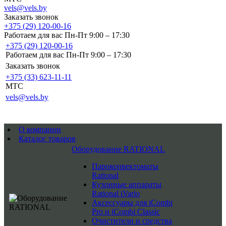
vels@vels.by
Заказать звонок
+375 (29) 120-00-16
Работаем для вас Пн-Пт 9:00 – 17:30
+375 (29) 120-00-16
Работаем для вас Пн-Пт 9:00 – 17:30
Заказать звонок
+375 (33) 623-11-11
MTC
vels@vels.by
О компании
Каталог товаров
Оборудование RATIONAL
Пароконвектоматы
Rational
Кухонные аппараты
Rational iVario
Аксессуары для iCombi
Pro и iCombi Classic
Очистители и средства