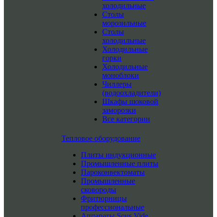
холодильные
Столы
морозильные
Столы
холодильные
Холодильные
горки
Холодильные
моноблоки
Чиллеры
(водоохладители)
Шкафы шоковой
заморозки
Все категории
Тепловое оборудование
Плиты индукционные
Промышленные плиты
Пароконвектоматы
Промышленные
сковороды
Фритюрницы
профессиональные
Аппараты Sous Vide