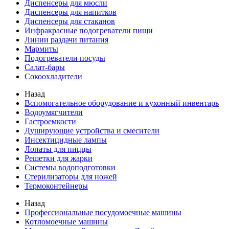
Диспенсеры для мюсли
Диспенсеры для напитков
Диспенсеры для стаканов
Инфракрасные подогреватели пищи
Линии раздачи питания
Мармиты
Подогреватели посуды
Салат-бары
Сокоохладители
Назад
Вспомогательное оборудование и кухонный инвентарь
Водоумягчители
Гастроемкости
Душирующие устройства и смесители
Инсектицидные лампы
Лопаты для пиццы
Решетки для жарки
Системы водоподготовки
Стерилизаторы для ножей
Термоконтейнеры
Назад
Профессиональные посудомоечные машины
Котломоечные машины