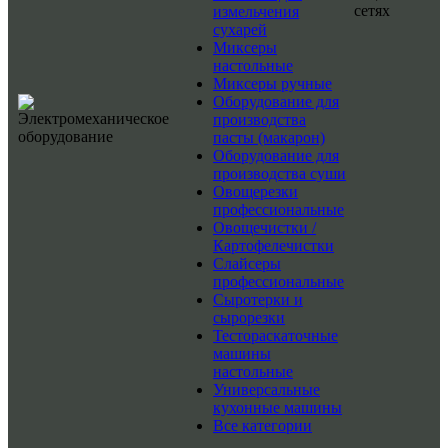
сетях
измельчения
сухарей
Миксеры
настольные
Миксеры ручные
Оборудование для
производства
пасты (макарон)
Оборудование для
производства суши
Овощерезки
профессиональные
Овощечистки /
Картофелечистки
Слайсеры
профессиональные
Сыротерки и
сырорезки
Тестораскаточные
машины
настольные
Универсальные
кухонные машины
Все категории