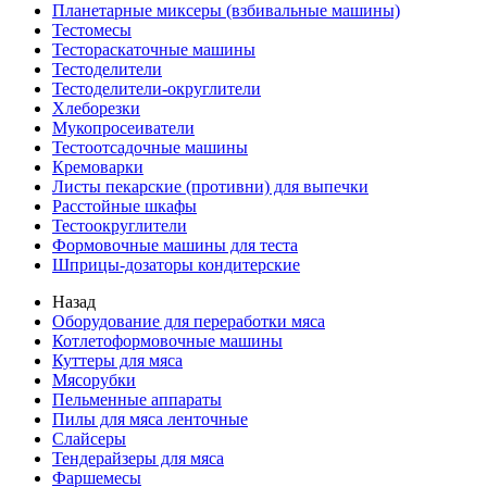
Планетарные миксеры (взбивальные машины)
Тестомесы
Тестораскаточные машины
Тестоделители
Тестоделители-округлители
Хлеборезки
Мукопросеиватели
Тестоотсадочные машины
Кремоварки
Листы пекарские (противни) для выпечки
Расстойные шкафы
Тестоокруглители
Формовочные машины для теста
Шприцы-дозаторы кондитерские
Назад
Оборудование для переработки мяса
Котлетоформовочные машины
Куттеры для мяса
Мясорубки
Пельменные аппараты
Пилы для мяса ленточные
Слайсеры
Тендерайзеры для мяса
Фаршемесы