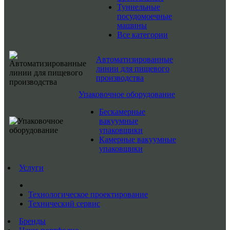
Туннельные
посудомоечные
машины
Все категории
Автоматизированные
линии для пищевого
производства
Упаковочное оборудование
Бескамерные
вакуумные
упаковщики
Камерные вакуумные
упаковщики
Услуги
Технологическое проектирование
Технический сервис
Бренды