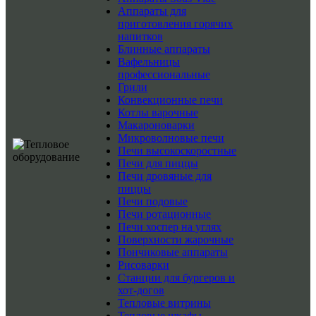
Аппараты для
приготовления горячих
напитков
Блинные аппараты
Вафельницы
профессиональные
Грили
Конвекционные печи
Котлы варочные
Макароноварки
Микроволновые печи
Печи высокоскоростные
Печи для пиццы
Печи дровяные для
пиццы
Печи подовые
Печи ротационные
Печи хоспер на углях
Поверхности жарочные
Пончиковые аппараты
Рисоварки
Станции для бургеров и
хот-догов
Тепловые витрины
Тепловые шкафы