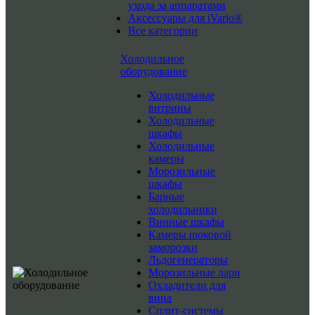
ухода за аппаратами
Аксессуары для iVario®
Все категории
Холодильное
оборудование
Холодильные
витрины
Холодильные
шкафы
Холодильные
камеры
Морозильные
шкафы
Барные
холодильники
Винные шкафы
Камеры шоковой
заморозки
Льдогенераторы
Морозильные лари
Охладители для
вина
Сплит-системы