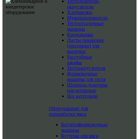
Тестоделители-
округлители
Хлеборезки
Мукопросеиватели
Тестоотсадочные
машины
Кремоварки
Листы пекарские
(противни) для
выпечки
Расстойные
шкафы
Тестоокруглители
Формовочные
машины для теста
Шприцы-дозаторы
кондитерские
Все категории
Оборудование для
переработки мяса
Котлетоформовочные
машины
Куттеры для мяса