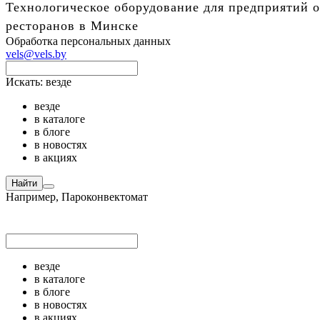
Технологическое оборудование для предприятий о
ресторанов в Минске
Обработка персональных данных
vels@vels.by
Искать:
везде
везде
в каталоге
в блоге
в новостях
в акциях
Найти
Например,
Пароконвектомат
везде
в каталоге
в блоге
в новостях
в акциях