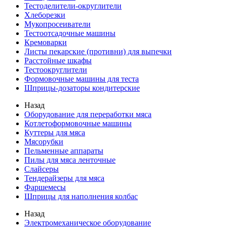
Тестоделители-округлители
Хлеборезки
Мукопросеиватели
Тестоотсадочные машины
Кремоварки
Листы пекарские (противни) для выпечки
Расстойные шкафы
Тестоокруглители
Формовочные машины для теста
Шприцы-дозаторы кондитерские
Назад
Оборудование для переработки мяса
Котлетоформовочные машины
Куттеры для мяса
Мясорубки
Пельменные аппараты
Пилы для мяса ленточные
Слайсеры
Тендерайзеры для мяса
Фаршемесы
Шприцы для наполнения колбас
Назад
Электромеханическое оборудование