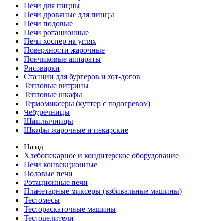
Печи для пиццы
Печи дровяные для пиццы
Печи подовые
Печи ротационные
Печи хоспер на углях
Поверхности жарочные
Пончиковые аппараты
Рисоварки
Станции для бургеров и хот-догов
Тепловые витрины
Тепловые шкафы
Термомиксеры (куттер с подогревом)
Чебуречницы
Шашлычницы
Шкафы жарочные и пекарские
Назад
Хлебопекарное и кондитерское оборудование
Печи конвекционные
Подовые печи
Ротационные печи
Планетарные миксеры (взбивальные машины)
Тестомесы
Тестораскаточные машины
Тестоделители