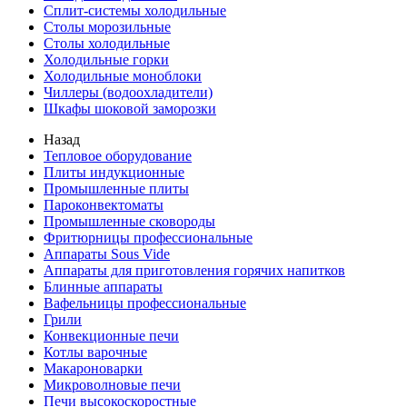
Сплит-системы холодильные
Столы морозильные
Столы холодильные
Холодильные горки
Холодильные моноблоки
Чиллеры (водоохладители)
Шкафы шоковой заморозки
Назад
Тепловое оборудование
Плиты индукционные
Промышленные плиты
Пароконвектоматы
Промышленные сковороды
Фритюрницы профессиональные
Аппараты Sous Vide
Аппараты для приготовления горячих напитков
Блинные аппараты
Вафельницы профессиональные
Грили
Конвекционные печи
Котлы варочные
Макароноварки
Микроволновые печи
Печи высокоскоростные