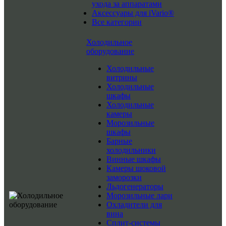
ухода за аппаратами
Аксессуары для iVario®
Все категории
Холодильное
оборудование
Холодильные
витрины
Холодильные
шкафы
Холодильные
камеры
Морозильные
шкафы
Барные
холодильники
Винные шкафы
Камеры шоковой
заморозки
Льдогенераторы
Морозильные лари
Охладители для
вина
Сплит-системы