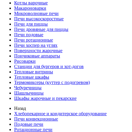
Котлы варочные
Макароноварки
Микроволновые печи
Печи высокоскоростные
Печи для пиццы
Печи дровяные для пиццы
Печи подовые
Печи ротационные
Печи хоспер на углях
Поверхности жарочные
Пончиковые аппараты
Рисоварки
Станции для бургеров и хот-догов
Тепловые витрины
Тепловые шкафы
Термомиксеры (куттер с подогревом)
Чебуречницы
Шашлычницы
Шкафы жарочные и пекарские
Назад
Хлебопекарное и кондитерское оборудование
Печи конвекционные
Подовые печи
Ротационные печи