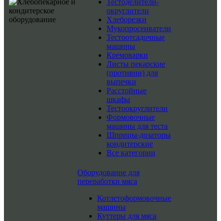
Тестоделители-
округлители
Хлеборезки
Мукопросеиватели
Тестоотсадочные
машины
Кремоварки
Листы пекарские
(противни) для
выпечки
Расстойные
шкафы
Тестоокруглители
Формовочные
машины для теста
Шприцы-дозаторы
кондитерские
Все категории
Оборудование для
переработки мяса
Котлетоформовочные
машины
Куттеры для мяса