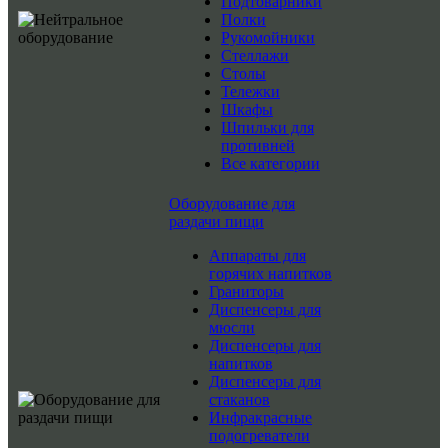
Подтоварники
Полки
Рукомойники
Стеллажи
Столы
Тележки
Шкафы
Шпильки для
противней
Все категории
Оборудование для
раздачи пищи
Аппараты для
горячих напитков
Граниторы
Диспенсеры для
мюсли
Диспенсеры для
напитков
Диспенсеры для
стаканов
Инфракрасные
подогреватели