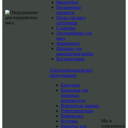
Мясорубки
Пельменные
аппараты
Пилы для мяса
ленточные
Слайсеры
Тендерайзеры для
мяса
Фаршемесы
Шприцы для
наполнения колбас
Все категории
Электромеханическое
оборудование
Блендеры
Бликсеры для
пищевых
производств
Взбиватели барные
Гомогенизаторы
Кофемолки
Мы в
Куттеры
социальных
Машины для