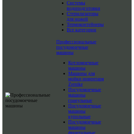
Системы
водоподготовки
Стерилизаторы
для ножей
Термоконтейнеры
Все категории
Профессиональные
посудомоечные
машины
Котломоечные
машины
Машины для
мойки инвентаря
Zernike
Посудомоечные
машины
гранульные
Посудомоечные
машины
купольные
Посудомоечные
машины
фронтальные