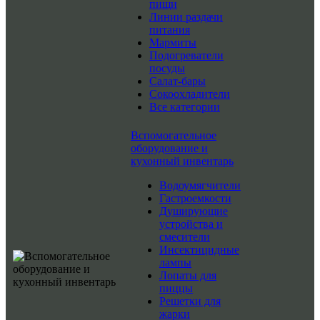
пищи
Линии раздачи
питания
Мармиты
Подогреватели
посуды
Салат-бары
Сокоохладители
Все категории
Вспомогательное
оборудование и
кухонный инвентарь
Водоумягчители
Гастроемкости
Душирующие
устройства и
смесители
Инсектицидные
лампы
Лопаты для
пиццы
Решетки для
жарки