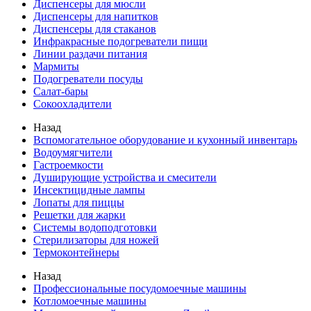
Диспенсеры для мюсли
Диспенсеры для напитков
Диспенсеры для стаканов
Инфракрасные подогреватели пищи
Линии раздачи питания
Мармиты
Подогреватели посуды
Салат-бары
Сокоохладители
Назад
Вспомогательное оборудование и кухонный инвентарь
Водоумягчители
Гастроемкости
Душирующие устройства и смесители
Инсектицидные лампы
Лопаты для пиццы
Решетки для жарки
Системы водоподготовки
Стерилизаторы для ножей
Термоконтейнеры
Назад
Профессиональные посудомоечные машины
Котломоечные машины