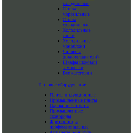
холодильные
Столы
морозильные
Столы
холодильные
Холодильные
горки
Холодильные
моноблоки
Чиллеры
(водоохладители)
Шкафы шоковой
заморозки
Все категории
Тепловое оборудование
Плиты индукционные
Промышленные плиты
Пароконвектоматы
Промышленные
сковороды
Фритюрницы
профессиональные
Аппараты Sous Vide