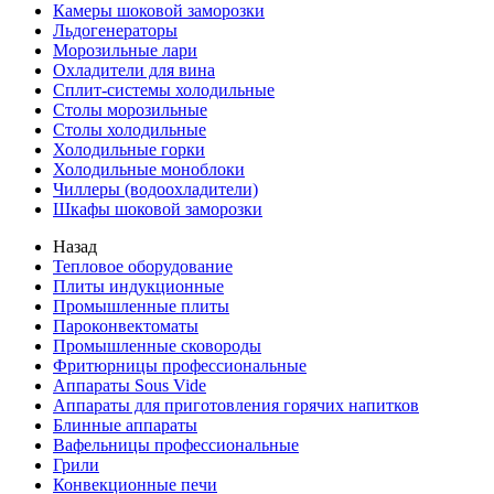
Камеры шоковой заморозки
Льдогенераторы
Морозильные лари
Охладители для вина
Сплит-системы холодильные
Столы морозильные
Столы холодильные
Холодильные горки
Холодильные моноблоки
Чиллеры (водоохладители)
Шкафы шоковой заморозки
Назад
Тепловое оборудование
Плиты индукционные
Промышленные плиты
Пароконвектоматы
Промышленные сковороды
Фритюрницы профессиональные
Аппараты Sous Vide
Аппараты для приготовления горячих напитков
Блинные аппараты
Вафельницы профессиональные
Грили
Конвекционные печи