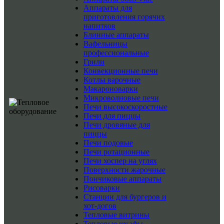
Аппараты для
приготовления горячих
напитков
Блинные аппараты
Вафельницы
профессиональные
Грили
Конвекционные печи
Котлы варочные
Макароноварки
Микроволновые печи
Печи высокоскоростные
Печи для пиццы
Печи дровяные для
пиццы
Печи подовые
Печи ротационные
Печи хоспер на углях
Поверхности жарочные
Пончиковые аппараты
Рисоварки
Станции для бургеров и
хот-догов
Тепловые витрины
Тепловые шкафы