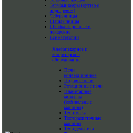
Термомиксеры (куттер с
подогревом)
Чебуречницы
Шашлычницы
Шкафы жарочные и
пекарские
Все категории
Хлебопекарное и
кондитерское
оборудование
Печи
конвекционные
Подовые печи
Ротационные печи
Планетарные
миксеры
(взбивальные
машины)
Тестомесы
Тестораскаточные
машины
Тестоделители