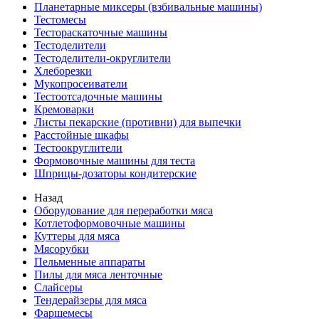
Планетарные миксеры (взбивальные машины)
Тестомесы
Тестораскаточные машины
Тестоделители
Тестоделители-округлители
Хлеборезки
Мукопросеиватели
Тестоотсадочные машины
Кремоварки
Листы пекарские (противни) для выпечки
Расстойные шкафы
Тестоокруглители
Формовочные машины для теста
Шприцы-дозаторы кондитерские
Назад
Оборудование для переработки мяса
Котлетоформовочные машины
Куттеры для мяса
Мясорубки
Пельменные аппараты
Пилы для мяса ленточные
Слайсеры
Тендерайзеры для мяса
Фаршемесы