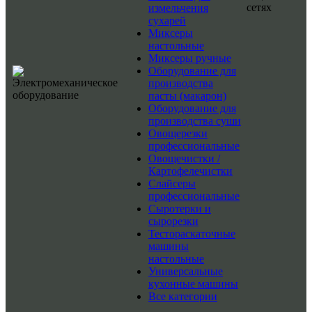
сетях
измельчения
сухарей
Миксеры
настольные
Миксеры ручные
Оборудование для
производства
пасты (макарон)
Оборудование для
производства суши
Овощерезки
профессиональные
Овощечистки /
Картофелечистки
Слайсеры
профессиональные
Сыротерки и
сырорезки
Тестораскаточные
машины
настольные
Универсальные
кухонные машины
Все категории