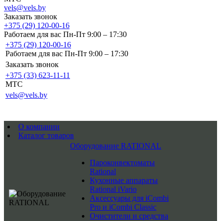
vels@vels.by
Заказать звонок
+375 (29) 120-00-16
Работаем для вас Пн-Пт 9:00 – 17:30
+375 (29) 120-00-16
Работаем для вас Пн-Пт 9:00 – 17:30
Заказать звонок
+375 (33) 623-11-11
MTC
vels@vels.by
О компании
Каталог товаров
Оборудование RATIONAL
Пароконвектоматы
Rational
Кухонные аппараты
Rational iVario
Аксессуары для iCombi
Pro и iCombi Classic
Очистители и средства