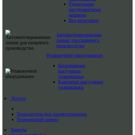
Туннельные
посудомоечные
машины
Все категории
Автоматизированные
линии для пищевого
производства
Упаковочное оборудование
Бескамерные
вакуумные
упаковщики
Камерные вакуумные
упаковщики
Услуги
Технологическое проектирование
Технический сервис
Бренды