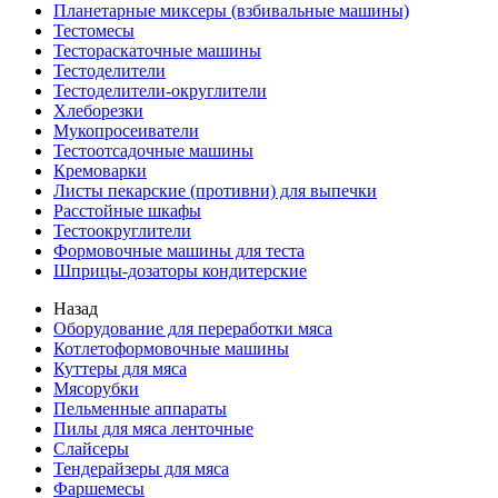
Планетарные миксеры (взбивальные машины)
Тестомесы
Тестораскаточные машины
Тестоделители
Тестоделители-округлители
Хлеборезки
Мукопросеиватели
Тестоотсадочные машины
Кремоварки
Листы пекарские (противни) для выпечки
Расстойные шкафы
Тестоокруглители
Формовочные машины для теста
Шприцы-дозаторы кондитерские
Назад
Оборудование для переработки мяса
Котлетоформовочные машины
Куттеры для мяса
Мясорубки
Пельменные аппараты
Пилы для мяса ленточные
Слайсеры
Тендерайзеры для мяса
Фаршемесы