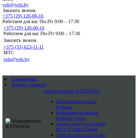
vels@vels.by
Заказать звонок
+375 (29) 120-00-16
Работаем для вас Пн-Пт 9:00 – 17:30
+375 (29) 120-00-16
Работаем для вас Пн-Пт 9:00 – 17:30
Заказать звонок
+375 (33) 623-11-11
MTC
vels@vels.by
О компании
Каталог товаров
Оборудование RATIONAL
Пароконвектоматы
Rational
Кухонные аппараты
Rational iVario
Аксессуары для iCombi
Pro и iCombi Classic
Очистители и средства