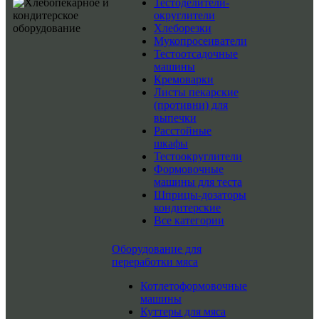
Тестоделители-
округлители
Хлеборезки
Мукопросеиватели
Тестоотсадочные
машины
Кремоварки
Листы пекарские
(противни) для
выпечки
Расстойные
шкафы
Тестоокруглители
Формовочные
машины для теста
Шприцы-дозаторы
кондитерские
Все категории
Оборудование для
переработки мяса
Котлетоформовочные
машины
Куттеры для мяса