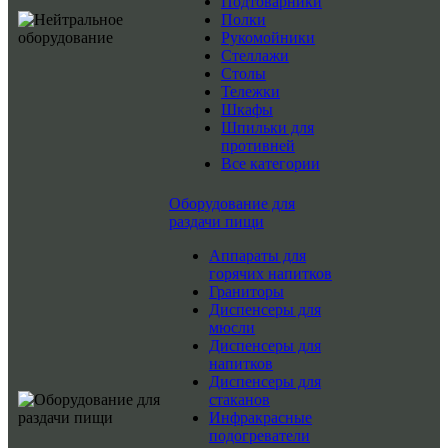
Подтоварники
Полки
Рукомойники
Стеллажи
Столы
Тележки
Шкафы
Шпильки для
противней
Все категории
Оборудование для
раздачи пищи
Аппараты для
горячих напитков
Граниторы
Диспенсеры для
мюсли
Диспенсеры для
напитков
Диспенсеры для
стаканов
Инфракрасные
подогреватели