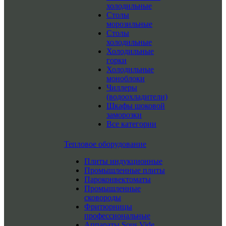
холодильные
Столы
морозильные
Столы
холодильные
Холодильные
горки
Холодильные
моноблоки
Чиллеры
(водоохладители)
Шкафы шоковой
заморозки
Все категории
Тепловое оборудование
Плиты индукционные
Промышленные плиты
Пароконвектоматы
Промышленные
сковороды
Фритюрницы
профессиональные
Аппараты Sous Vide