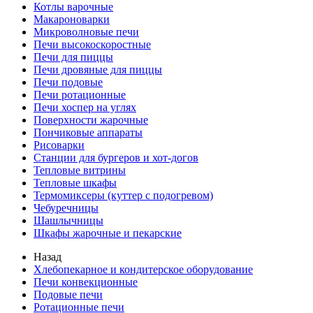
Котлы варочные
Макароноварки
Микроволновые печи
Печи высокоскоростные
Печи для пиццы
Печи дровяные для пиццы
Печи подовые
Печи ротационные
Печи хоспер на углях
Поверхности жарочные
Пончиковые аппараты
Рисоварки
Станции для бургеров и хот-догов
Тепловые витрины
Тепловые шкафы
Термомиксеры (куттер с подогревом)
Чебуречницы
Шашлычницы
Шкафы жарочные и пекарские
Назад
Хлебопекарное и кондитерское оборудование
Печи конвекционные
Подовые печи
Ротационные печи