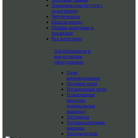
Термомиксеры (куттер с
подогревом)
Чебуречницы
Шашлычницы
Шкафы жарочные и
пекарские
Все категории
Хлебопекарное и
кондитерское
оборудование
Печи
конвекционные
Подовые печи
Ротационные печи
Планетарные
миксеры
(взбивальные
машины)
Тестомесы
Тестораскаточные
машины
Тестоделители