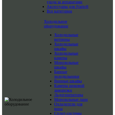
ухода за аппаратами
Аксессуары для iVario®
Все категории
Холодильное
оборудование
Холодильные
витрины
Холодильные
шкафы
Холодильные
камеры
Морозильные
шкафы
Барные
холодильники
Винные шкафы
Камеры шоковой
заморозки
Льдогенераторы
Морозильные лари
Охладители для
вина
Сплит-системы