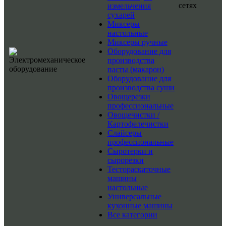
сетях
измельчения
сухарей
Миксеры
настольные
Миксеры ручные
Оборудование для
производства
пасты (макарон)
Оборудование для
производства суши
Овощерезки
профессиональные
Овощечистки /
Картофелечистки
Слайсеры
профессиональные
Сыротерки и
сырорезки
Тестораскаточные
машины
настольные
Универсальные
кухонные машины
Все категории