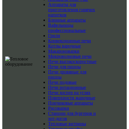
Аппараты для
приготовления горячих
напитков
Блинные аппараты
Вафельницы
профессиональные
Грили
Конвекционные печи
Котлы варочные
Макароноварки
Микроволновые печи
Печи высокоскоростные
Печи для пиццы
Печи дровяные для
пиццы
Печи подовые
Печи ротационные
Печи хоспер на углях
Поверхности жарочные
Пончиковые аппараты
Рисоварки
Станции для бургеров и
хот-догов
Тепловые витрины
Тепловые шкафы