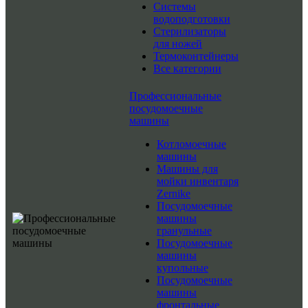
Системы
водоподготовки
Стерилизаторы
для ножей
Термоконтейнеры
Все категории
Профессиональные
посудомоечные
машины
Котломоечные
машины
Машины для
мойки инвентаря
Zernike
Посудомоечные
машины
гранульные
Посудомоечные
машины
купольные
Посудомоечные
машины
фронтальные