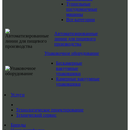
Туннельные
посудомоечные
машины
Все категории
Автоматизированные
линии для пищевого
производства
Упаковочное оборудование
Бескамерные
вакуумные
упаковщики
Камерные вакуумные
упаковщики
Услуги
Технологическое проектирование
Технический сервис
Бренды