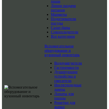
пищи
Линии раздачи
питания
Мармиты
Подогреватели
посуды
Салат-бары
Сокоохладители
Все категории
Вспомогательное
оборудование и
кухонный инвентарь
Водоумягчители
Гастроемкости
Душирующие
устройства и
смесители
Инсектицидные
лампы
Лопаты для
пиццы
Решетки для
жарки