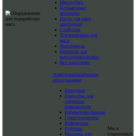
Мясорубки
Пельменные
аппараты
Пилы для мяса
ленточные
Слайсеры
Тендерайзеры для
мяса
Фаршемесы
Шприцы для
наполнения колбас
Все категории
Электромеханическое
оборудование
Блендеры
Бликсеры для
пищевых
производств
Взбиватели барные
Гомогенизаторы
Кофемолки
Мы в
Куттеры
социальных
Машины для