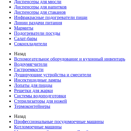
Диспенсеры для мюсли
Диспенсеры для напитков
Диспенсеры для стаканов
Инфракрасные подогреватели пищи
Линии раздачи питания
Мармиты
Подогреватели посуды
Салат-бары
Сокоохладители
Назад
Вспомогательное оборудование и кухонный инвентарь
Водоумягчители
Гастроемкости
Душирующие устройства и смесители
Инсектицидные лампы
Лопаты для пиццы
Решетки для жарки
Системы водоподготовки
Стерилизаторы для ножей
Термоконтейнеры
Назад
Профессиональные посудомоечные машины
Котломоечные машины