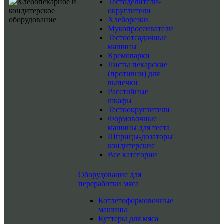
Тестоделители-
округлители
Хлеборезки
Мукопросеиватели
Тестоотсадочные
машины
Кремоварки
Листы пекарские
(противни) для
выпечки
Расстойные
шкафы
Тестоокруглители
Формовочные
машины для теста
Шприцы-дозаторы
кондитерские
Все категории
Оборудование для
переработки мяса
Котлетоформовочные
машины
Куттеры для мяса