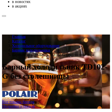
в новостях
в акциях
Главная
Каталог
Холодильное оборудование
Барные холодильники
Барный холодильник TD102-G без столешницы
Барный холодильник TD102-
G без столешницы
Все товары бренда
Подробно о бренде