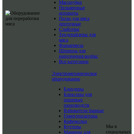
Мясорубки
Пельменные
аппараты
Пилы для мяса
ленточные
Слайсеры
Тендерайзеры для
мяса
Фаршемесы
Шприцы для
наполнения колбас
Все категории
Электромеханическое
оборудование
Блендеры
Бликсеры для
пищевых
производств
Взбиватели барные
Гомогенизаторы
Кофемолки
Мы в
Куттеры
социальных
Машины для