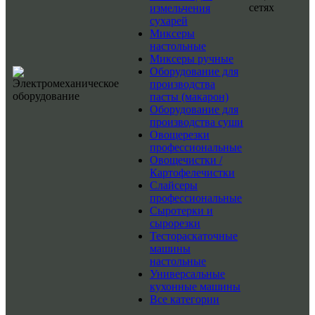
сетях
измельчения
сухарей
Миксеры
настольные
Миксеры ручные
Оборудование для
производства
пасты (макарон)
Оборудование для
производства суши
Овощерезки
профессиональные
Овощечистки /
Картофелечистки
Слайсеры
профессиональные
Сыротерки и
сырорезки
Тестораскаточные
машины
настольные
Универсальные
кухонные машины
Все категории