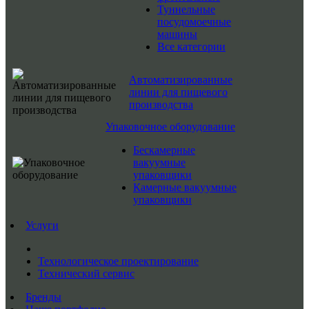
Туннельные
посудомоечные
машины
Все категории
Автоматизированные
линии для пищевого
производства
Упаковочное оборудование
Бескамерные
вакуумные
упаковщики
Камерные вакуумные
упаковщики
Услуги
Технологическое проектирование
Технический сервис
Бренды