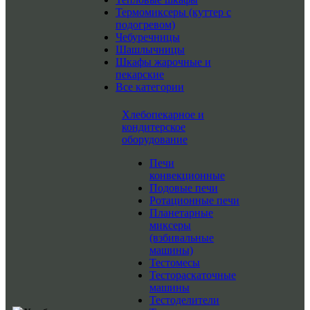
Термомиксеры (куттер с
подогревом)
Чебуречницы
Шашлычницы
Шкафы жарочные и
пекарские
Все категории
Хлебопекарное и
кондитерское
оборудование
Печи
конвекционные
Подовые печи
Ротационные печи
Планетарные
миксеры
(взбивальные
машины)
Тестомесы
Тестораскаточные
машины
Тестоделители