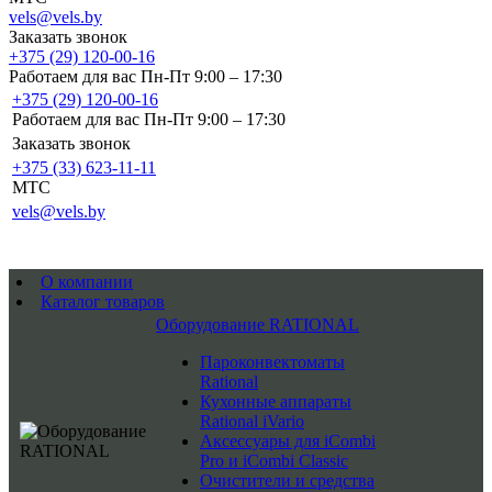
vels@vels.by
Заказать звонок
+375 (29) 120-00-16
Работаем для вас Пн-Пт 9:00 – 17:30
+375 (29) 120-00-16
Работаем для вас Пн-Пт 9:00 – 17:30
Заказать звонок
+375 (33) 623-11-11
MTC
vels@vels.by
О компании
Каталог товаров
Оборудование RATIONAL
Пароконвектоматы
Rational
Кухонные аппараты
Rational iVario
Аксессуары для iCombi
Pro и iCombi Classic
Очистители и средства