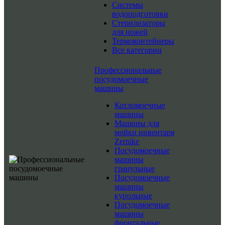
Системы
водоподготовки
Стерилизаторы
для ножей
Термоконтейнеры
Все категории
Профессиональные
посудомоечные
машины
Котломоечные
машины
Машины для
мойки инвентаря
Zernike
Посудомоечные
машины
гранульные
Посудомоечные
машины
купольные
Посудомоечные
машины
фронтальные