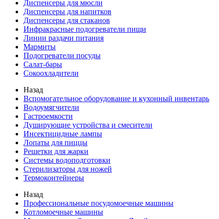
Диспенсеры для мюсли
Диспенсеры для напитков
Диспенсеры для стаканов
Инфракрасные подогреватели пищи
Линии раздачи питания
Мармиты
Подогреватели посуды
Салат-бары
Сокоохладители
Назад
Вспомогательное оборудование и кухонный инвентарь
Водоумягчители
Гастроемкости
Душирующие устройства и смесители
Инсектицидные лампы
Лопаты для пиццы
Решетки для жарки
Системы водоподготовки
Стерилизаторы для ножей
Термоконтейнеры
Назад
Профессиональные посудомоечные машины
Котломоечные машины