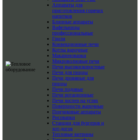
Аппараты для
приготовления горячих
напитков
Блинные аппараты
Вафельницы
профессиональные
Грили
Конвекционные печи
Котлы варочные
Макароноварки
Микроволновые печи
Печи высокоскоростные
Печи для пиццы
Печи дровяные для
пиццы
Печи подовые
Печи ротационные
Печи хоспер на углях
Поверхности жарочные
Пончиковые аппараты
Рисоварки
Станции для бургеров и
хот-догов
Тепловые витрины
Тепловые шкафы