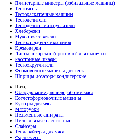
Планетарные миксеры (взбивальные машины)
Тестомесы
Тестораскаточные машины
Тестоделители
Тестоделители-округлители
Хлеборезки
Мукопросеиватели
Тестоотсадочные машины
Кремоварки
Листы пекарские (противни) для выпечки
Расстойные шкафы
Тестоокруглители
Формовочные машины для теста
Шприцы-дозаторы кондитерские
Назад
Оборудование для переработки мяса
Котлетоформовочные машины
Куттеры для мяса
Мясорубки
Пельменные аппараты
Пилы для мяса ленточные
Слайсеры
Тендерайзеры для мяса
Фаршемесы