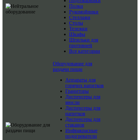
Подтоварники
Полки
Рукомойники
Стеллажи
Столы
Тележки
Шкафы
Шпильки для
противней
Все категории
Оборудование для
раздачи пищи
Аппараты для
горячих напитков
Граниторы
Диспенсеры для
мюсли
Диспенсеры для
напитков
Диспенсеры для
стаканов
Инфракрасные
подогреватели