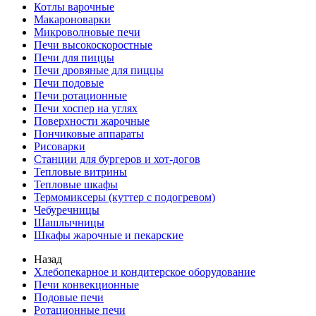
Котлы варочные
Макароноварки
Микроволновые печи
Печи высокоскоростные
Печи для пиццы
Печи дровяные для пиццы
Печи подовые
Печи ротационные
Печи хоспер на углях
Поверхности жарочные
Пончиковые аппараты
Рисоварки
Станции для бургеров и хот-догов
Тепловые витрины
Тепловые шкафы
Термомиксеры (куттер с подогревом)
Чебуречницы
Шашлычницы
Шкафы жарочные и пекарские
Назад
Хлебопекарное и кондитерское оборудование
Печи конвекционные
Подовые печи
Ротационные печи