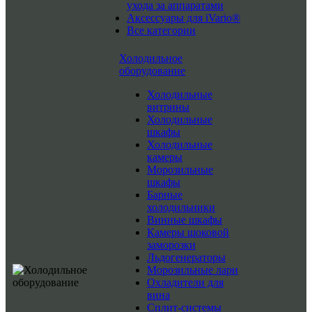
ухода за аппаратами
Аксессуары для iVario®
Все категории
Холодильное
оборудование
Холодильные
витрины
Холодильные
шкафы
Холодильные
камеры
Морозильные
шкафы
Барные
холодильники
Винные шкафы
Камеры шоковой
заморозки
Льдогенераторы
Морозильные лари
Охладители для
вина
Сплит-системы