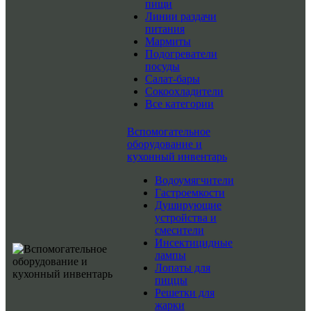
пищи
Линии раздачи
питания
Мармиты
Подогреватели
посуды
Салат-бары
Сокоохладители
Все категории
Вспомогательное
оборудование и
кухонный инвентарь
Водоумягчители
Гастроемкости
Душирующие
устройства и
смесители
Инсектицидные
лампы
Лопаты для
пиццы
Решетки для
жарки