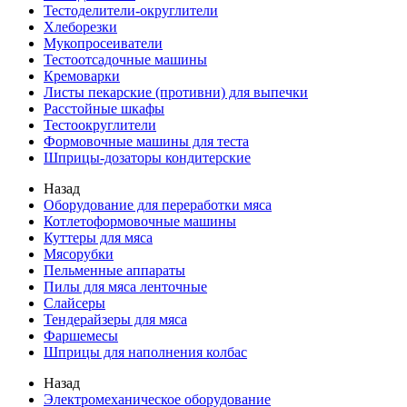
Тестоделители-округлители
Хлеборезки
Мукопросеиватели
Тестоотсадочные машины
Кремоварки
Листы пекарские (противни) для выпечки
Расстойные шкафы
Тестоокруглители
Формовочные машины для теста
Шприцы-дозаторы кондитерские
Назад
Оборудование для переработки мяса
Котлетоформовочные машины
Куттеры для мяса
Мясорубки
Пельменные аппараты
Пилы для мяса ленточные
Слайсеры
Тендерайзеры для мяса
Фаршемесы
Шприцы для наполнения колбас
Назад
Электромеханическое оборудование