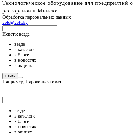
Технологическое оборудование для предприятий о
ресторанов в Минске
Обработка персональных данных
vels@vels.by
Искать:
везде
везде
в каталоге
в блоге
в новостях
в акциях
Найти
Например,
Пароконвектомат
везде
в каталоге
в блоге
в новостях
в акциях