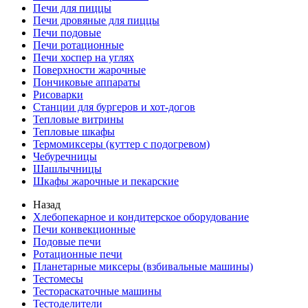
Печи для пиццы
Печи дровяные для пиццы
Печи подовые
Печи ротационные
Печи хоспер на углях
Поверхности жарочные
Пончиковые аппараты
Рисоварки
Станции для бургеров и хот-догов
Тепловые витрины
Тепловые шкафы
Термомиксеры (куттер с подогревом)
Чебуречницы
Шашлычницы
Шкафы жарочные и пекарские
Назад
Хлебопекарное и кондитерское оборудование
Печи конвекционные
Подовые печи
Ротационные печи
Планетарные миксеры (взбивальные машины)
Тестомесы
Тестораскаточные машины
Тестоделители