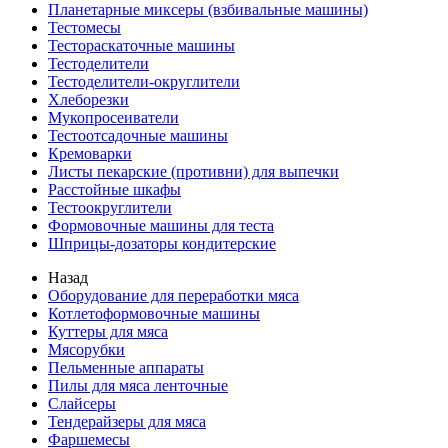
Планетарные миксеры (взбивальные машины)
Тестомесы
Тестораскаточные машины
Тестоделители
Тестоделители-округлители
Хлеборезки
Мукопросеиватели
Тестоотсадочные машины
Кремоварки
Листы пекарские (противни) для выпечки
Расстойные шкафы
Тестоокруглители
Формовочные машины для теста
Шприцы-дозаторы кондитерские
Назад
Оборудование для переработки мяса
Котлетоформовочные машины
Куттеры для мяса
Мясорубки
Пельменные аппараты
Пилы для мяса ленточные
Слайсеры
Тендерайзеры для мяса
Фаршемесы