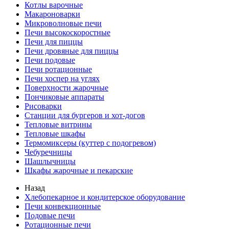
Котлы варочные
Макароноварки
Микроволновые печи
Печи высокоскоростные
Печи для пиццы
Печи дровяные для пиццы
Печи подовые
Печи ротационные
Печи хоспер на углях
Поверхности жарочные
Пончиковые аппараты
Рисоварки
Станции для бургеров и хот-догов
Тепловые витрины
Тепловые шкафы
Термомиксеры (куттер с подогревом)
Чебуречницы
Шашлычницы
Шкафы жарочные и пекарские
Назад
Хлебопекарное и кондитерское оборудование
Печи конвекционные
Подовые печи
Ротационные печи