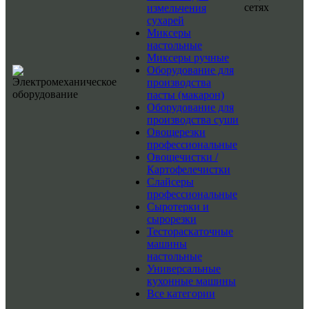
сетях
измельчения
сухарей
Миксеры
настольные
Миксеры ручные
Оборудование для
производства
пасты (макарон)
Оборудование для
производства суши
Овощерезки
профессиональные
Овощечистки /
Картофелечистки
Слайсеры
профессиональные
Сыротерки и
сырорезки
Тестораскаточные
машины
настольные
Универсальные
кухонные машины
Все категории