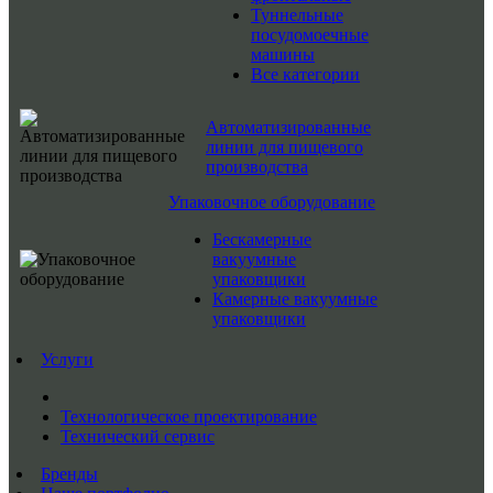
Туннельные
посудомоечные
машины
Все категории
Автоматизированные
линии для пищевого
производства
Упаковочное оборудование
Бескамерные
вакуумные
упаковщики
Камерные вакуумные
упаковщики
Услуги
Технологическое проектирование
Технический сервис
Бренды