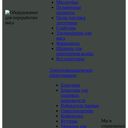
Мясорубки
Пельменные
аппараты
Пилы для мяса
ленточные
Слайсеры
Тендерайзеры для
мяса
Фаршемесы
Шприцы для
наполнения колбас
Все категории
Электромеханическое
оборудование
Блендеры
Бликсеры для
пищевых
производств
Взбиватели барные
Гомогенизаторы
Кофемолки
Мы в
Куттеры
социальных
Машины для