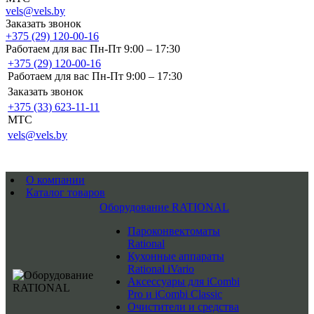
vels@vels.by
Заказать звонок
+375 (29) 120-00-16
Работаем для вас Пн-Пт 9:00 – 17:30
+375 (29) 120-00-16
Работаем для вас Пн-Пт 9:00 – 17:30
Заказать звонок
+375 (33) 623-11-11
MTC
vels@vels.by
О компании
Каталог товаров
Оборудование RATIONAL
Пароконвектоматы
Rational
Кухонные аппараты
Rational iVario
Аксессуары для iCombi
Pro и iCombi Classic
Очистители и средства