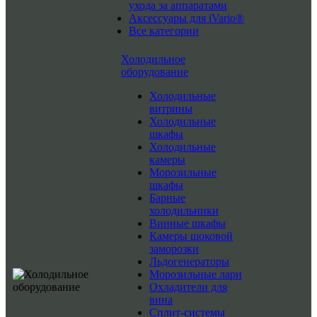
ухода за аппаратами
Аксессуары для iVario®
Все категории
Холодильное
оборудование
Холодильные
витрины
Холодильные
шкафы
Холодильные
камеры
Морозильные
шкафы
Барные
холодильники
Винные шкафы
Камеры шоковой
заморозки
Льдогенераторы
Морозильные лари
Охладители для
вина
Сплит-системы