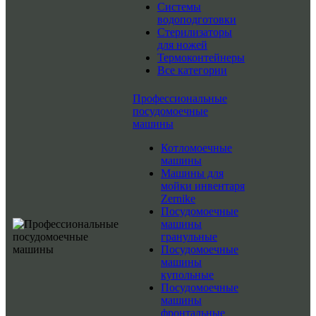
Системы
водоподготовки
Стерилизаторы
для ножей
Термоконтейнеры
Все категории
Профессиональные
посудомоечные
машины
Котломоечные
машины
Машины для
мойки инвентаря
Zernike
Посудомоечные
машины
гранульные
Посудомоечные
машины
купольные
Посудомоечные
машины
фронтальные