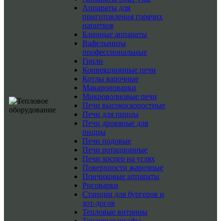
Аппараты для
приготовления горячих
напитков
Блинные аппараты
Вафельницы
профессиональные
Грили
Конвекционные печи
Котлы варочные
Макароноварки
Микроволновые печи
Печи высокоскоростные
Печи для пиццы
Печи дровяные для
пиццы
Печи подовые
Печи ротационные
Печи хоспер на углях
Поверхности жарочные
Пончиковые аппараты
Рисоварки
Станции для бургеров и
хот-догов
Тепловые витрины
Тепловые шкафы