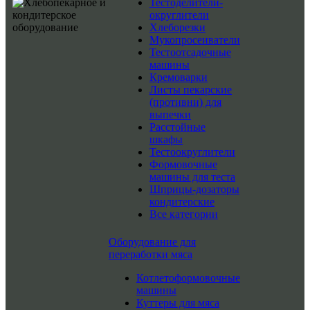
Тестоделители-
округлители
Хлеборезки
Мукопросеиватели
Тестоотсадочные
машины
Кремоварки
Листы пекарские
(противни) для
выпечки
Расстойные
шкафы
Тестоокруглители
Формовочные
машины для теста
Шприцы-дозаторы
кондитерские
Все категории
Оборудование для
переработки мяса
Котлетоформовочные
машины
Куттеры для мяса