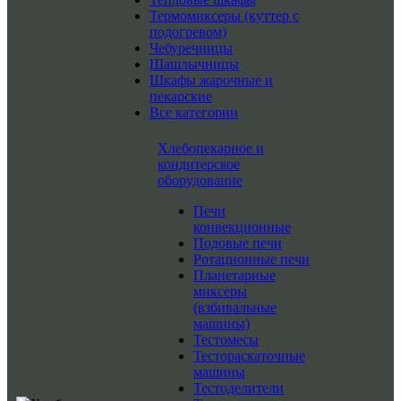
Термомиксеры (куттер с
подогревом)
Чебуречницы
Шашлычницы
Шкафы жарочные и
пекарские
Все категории
Хлебопекарное и
кондитерское
оборудование
Печи
конвекционные
Подовые печи
Ротационные печи
Планетарные
миксеры
(взбивальные
машины)
Тестомесы
Тестораскаточные
машины
Тестоделители