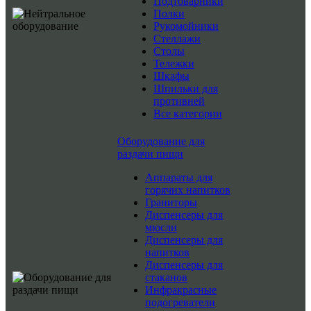
Подтоварники
Полки
Рукомойники
Стеллажи
Столы
Тележки
Шкафы
Шпильки для
противней
Все категории
Оборудование для
раздачи пищи
Аппараты для
горячих напитков
Граниторы
Диспенсеры для
мюсли
Диспенсеры для
напитков
Диспенсеры для
стаканов
Инфракрасные
подогреватели