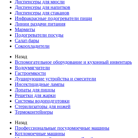
Диспенсеры для мюсли
Диспенсеры для напитков
Диспенсеры для стаканов
Инфракрасные подогреватели пищи
Линии раздачи питания
Мармиты
Подогреватели посуды
Салат-бары
Сокоохладители
Назад
Вспомогательное оборудование и кухонный инвентарь
Водоумягчители
Гастроемкости
Душирующие устройства и смесители
Инсектицидные лампы
Лопаты для пиццы
Решетки для жарки
Системы водоподготовки
Стерилизаторы для ножей
Термоконтейнеры
Назад
Профессиональные посудомоечные машины
Котломоечные машины