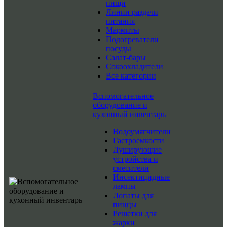
пищи
Линии раздачи
питания
Мармиты
Подогреватели
посуды
Салат-бары
Сокоохладители
Все категории
Вспомогательное
оборудование и
кухонный инвентарь
Водоумягчители
Гастроемкости
Душирующие
устройства и
смесители
Инсектицидные
лампы
Лопаты для
пиццы
Решетки для
жарки