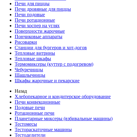
Печи для пиццы
Печи дровяные для пиццы
Печи подовые
Печи ротационные
Печи хоспер на углях
Поверхности жарочные
Пончиковые аппараты
Рисоварки
Станции для бургеров и хот-догов
Тепловые витрины
Тепловые шкафы
Термомиксеры (куттер с подогревом)
Чебуречницы
Шашлычницы
Шкафы жарочные и пекарские
Назад
Хлебопекарное и кондитерское оборудование
Печи конвекционные
Подовые печи
Ротационные печи
Планетарные миксеры (взбивальные машины)
Тестомесы
Тестораскаточные машины
Тестоделители