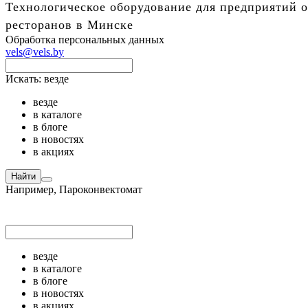
Технологическое оборудование для предприятий о
ресторанов в Минске
Обработка персональных данных
vels@vels.by
Искать:
везде
везде
в каталоге
в блоге
в новостях
в акциях
Найти
Например,
Пароконвектомат
везде
в каталоге
в блоге
в новостях
в акциях