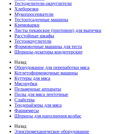
Тестоделители-округлители
Хлеборезки
Мукопросеиватели
Тестоотсадочные машины
Кремоварки
Листы пекарские (противни) для выпечки
Расстойные шкафы
Тестоокруглители
Формовочные машины для теста
Шприцы-дозаторы кондитерские
Назад
Оборудование для переработки мяса
Котлетоформовочные машины
Куттеры для мяса
Мясорубки
Пельменные аппараты
Пилы для мяса ленточные
Слайсеры
Тендерайзеры для мяса
Фаршемесы
Шприцы для наполнения колбас
Назад
Электромеханическое оборудование