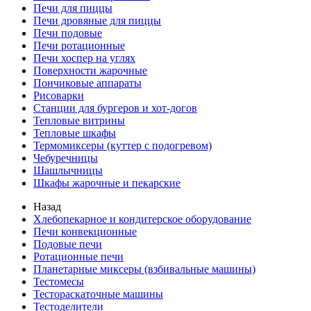
Печи для пиццы
Печи дровяные для пиццы
Печи подовые
Печи ротационные
Печи хоспер на углях
Поверхности жарочные
Пончиковые аппараты
Рисоварки
Станции для бургеров и хот-догов
Тепловые витрины
Тепловые шкафы
Термомиксеры (куттер с подогревом)
Чебуречницы
Шашлычницы
Шкафы жарочные и пекарские
Назад
Хлебопекарное и кондитерское оборудование
Печи конвекционные
Подовые печи
Ротационные печи
Планетарные миксеры (взбивальные машины)
Тестомесы
Тестораскаточные машины
Тестоделители