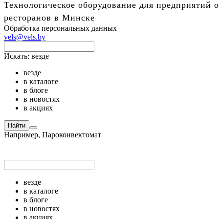
Технологическое оборудование для предприятий о
ресторанов в Минске
Обработка персональных данных
vels@vels.by
Искать:
везде
везде
в каталоге
в блоге
в новостях
в акциях
Найти
Например,
Пароконвектомат
везде
в каталоге
в блоге
в новостях
в акциях