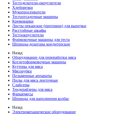
Тестоделители-округлители
Хлеборезки
Мукопросеиватели
Тестоотсадочные машины
Кремоварки
Листы пекарские (противни) для выпечки
Расстойные шкафы
Тестоокруглители
Формовочные машины для теста
Шприцы-дозаторы кондитерские
Назад
Оборудование для переработки мяса
Котлетоформовочные машины
Куттеры для мяса
Мясорубки
Пельменные аппараты
Пилы для мяса ленточные
Слайсеры
Тендерайзеры для мяса
Фаршемесы
Шприцы для наполнения колбас
Назад
Электромеханическое оборудование