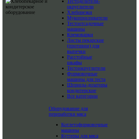
Тестоделители-
округлители
Хлеборезки
Мукопросеиватели
Тестоотсадочные
машины
Кремоварки
Листы пекарские
(противни) для
выпечки
Расстойные
шкафы
Тестоокруглители
Формовочные
машины для теста
Шприцы-дозаторы
кондитерские
Все категории
Оборудование для
переработки мяса
Котлетоформовочные
машины
Куттеры для мяса