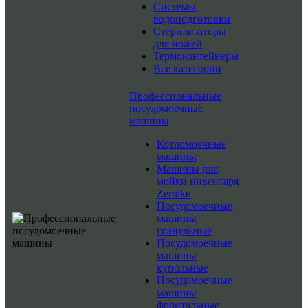
Системы
водоподготовки
Стерилизаторы
для ножей
Термоконтейнеры
Все категории
Профессиональные
посудомоечные
машины
Котломоечные
машины
Машины для
мойки инвентаря
Zernike
Посудомоечные
машины
гранульные
Посудомоечные
машины
купольные
Посудомоечные
машины
фронтальные