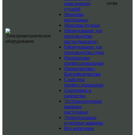
сетях
измельчения
сухарей
Миксеры
настольные
Миксеры ручные
Оборудование для
производства
пасты (макарон)
Оборудование для
производства суши
Овощерезки
профессиональные
Овощечистки /
Картофелечистки
Слайсеры
профессиональные
Сыротерки и
сырорезки
Тестораскаточные
машины
настольные
Универсальные
кухонные машины
Все категории