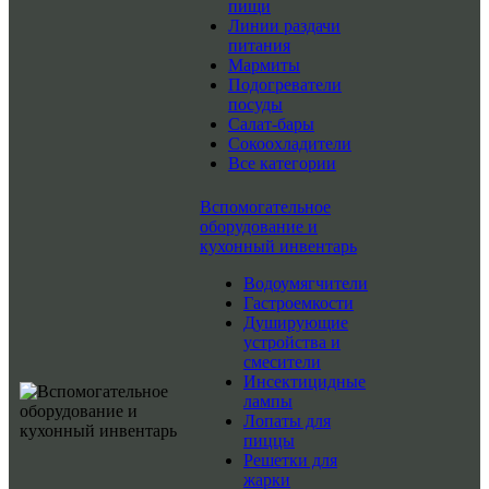
пищи
Линии раздачи
питания
Мармиты
Подогреватели
посуды
Салат-бары
Сокоохладители
Все категории
Вспомогательное
оборудование и
кухонный инвентарь
Водоумягчители
Гастроемкости
Душирующие
устройства и
смесители
Инсектицидные
лампы
Лопаты для
пиццы
Решетки для
жарки