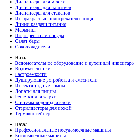
Диспенсеры для мюсли
Диспенсеры для напитков
Диспенсеры для стаканов
Инфракрасные подогреватели пищи
Линии раздачи питания
Мармиты
Подогреватели посуды
Салат-бары
Сокоохладители
Назад
Вспомогательное оборудование и кухонный инвентарь
Водоумягчители
Гастроемкости
Душирующие устройства и смесители
Инсектицидные лампы
Лопаты для пиццы
Решетки для жарки
Системы водоподготовки
Стерилизаторы для ножей
Термоконтейнеры
Назад
Профессиональные посудомоечные машины
Котломоечные машины