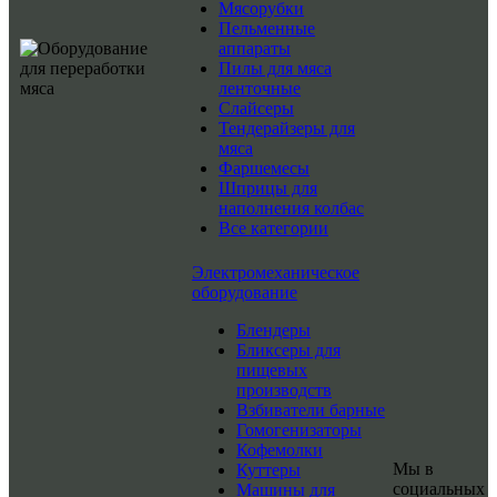
Мясорубки
Пельменные
аппараты
Пилы для мяса
ленточные
Слайсеры
Тендерайзеры для
мяса
Фаршемесы
Шприцы для
наполнения колбас
Все категории
Электромеханическое
оборудование
Блендеры
Бликсеры для
пищевых
производств
Взбиватели барные
Гомогенизаторы
Кофемолки
Мы в
Куттеры
социальных
Машины для