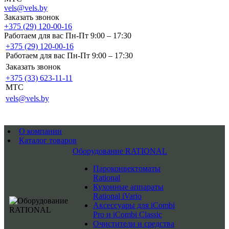
vels@vels.by
Заказать звонок
+375 (29) 120-00-16
Работаем для вас Пн-Пт 9:00 – 17:30
+375 (29) 120-00-16
Работаем для вас Пн-Пт 9:00 – 17:30
Заказать звонок
+375 (33) 623-11-11
MTC
vels@vels.by
О компании
Каталог товаров
Оборудование RATIONAL
Пароконвектоматы
Rational
Кухонные аппараты
Rational iVario
Аксессуары для iCombi
Pro и iCombi Classic
Очистители и средства