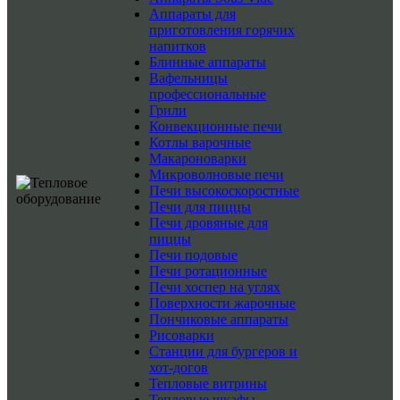
Аппараты для
приготовления горячих
напитков
Блинные аппараты
Вафельницы
профессиональные
Грили
Конвекционные печи
Котлы варочные
Макароноварки
Микроволновые печи
Печи высокоскоростные
Печи для пиццы
Печи дровяные для
пиццы
Печи подовые
Печи ротационные
Печи хоспер на углях
Поверхности жарочные
Пончиковые аппараты
Рисоварки
Станции для бургеров и
хот-догов
Тепловые витрины
Тепловые шкафы