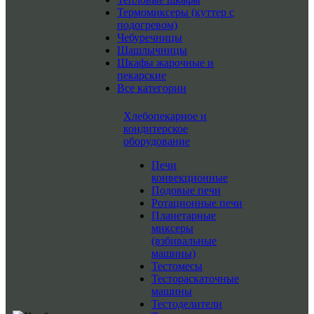
Термомиксеры (куттер с
подогревом)
Чебуречницы
Шашлычницы
Шкафы жарочные и
пекарские
Все категории
Хлебопекарное и
кондитерское
оборудование
Печи
конвекционные
Подовые печи
Ротационные печи
Планетарные
миксеры
(взбивальные
машины)
Тестомесы
Тестораскаточные
машины
Тестоделители