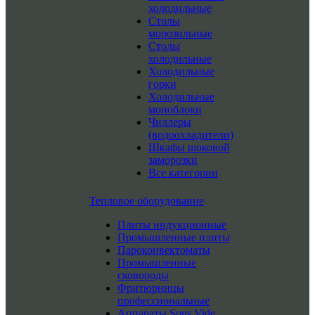
холодильные
Столы
морозильные
Столы
холодильные
Холодильные
горки
Холодильные
моноблоки
Чиллеры
(водоохладители)
Шкафы шоковой
заморозки
Все категории
Тепловое оборудование
Плиты индукционные
Промышленные плиты
Пароконвектоматы
Промышленные
сковороды
Фритюрницы
профессиональные
Аппараты Sous Vide