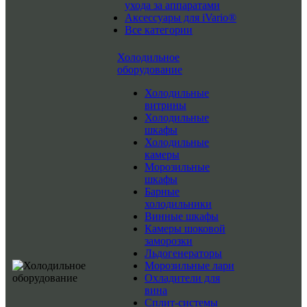
ухода за аппаратами
Аксессуары для iVario®
Все категории
Холодильное
оборудование
Холодильные
витрины
Холодильные
шкафы
Холодильные
камеры
Морозильные
шкафы
Барные
холодильники
Винные шкафы
Камеры шоковой
заморозки
Льдогенераторы
Морозильные лари
Охладители для
вина
Сплит-системы