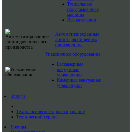
Туннельные
посудомоечные
машины
Все категории
Автоматизированные
линии для пищевого
производства
Упаковочное оборудование
Бескамерные
вакуумные
упаковщики
Камерные вакуумные
упаковщики
Услуги
Технологическое проектирование
Технический сервис
Бренды