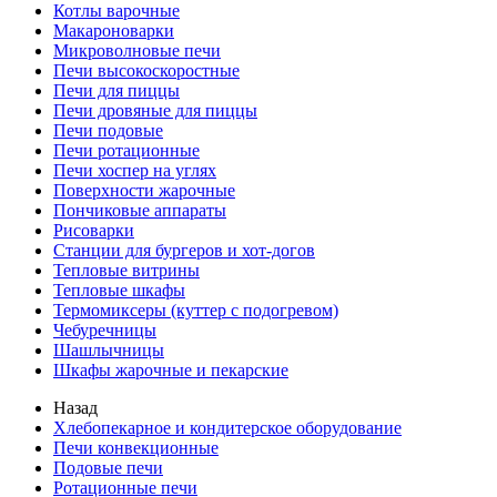
Котлы варочные
Макароноварки
Микроволновые печи
Печи высокоскоростные
Печи для пиццы
Печи дровяные для пиццы
Печи подовые
Печи ротационные
Печи хоспер на углях
Поверхности жарочные
Пончиковые аппараты
Рисоварки
Станции для бургеров и хот-догов
Тепловые витрины
Тепловые шкафы
Термомиксеры (куттер с подогревом)
Чебуречницы
Шашлычницы
Шкафы жарочные и пекарские
Назад
Хлебопекарное и кондитерское оборудование
Печи конвекционные
Подовые печи
Ротационные печи