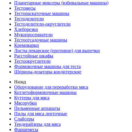
Планетарные миксеры (взбивальные машины)
Тестомесы
Тестораскаточные машины
Тестоделители
Тестоделители-округлители
Хлеборезки
Мукопросеиватели
Тестоотсадочные машины
Кремоварки
Листы пекарские (противни) для выпечки
Расстойные шкафы
Тестоокруглители
Формовочные машины для теста
Шприцы-дозаторы кондитерские
Назад
Оборудование для переработки мяса
Котлетоформовочные машины
Куттеры для мяса
Мясорубки
Пельменные аппараты
Пилы для мяса ленточные
Слайсеры
Тендерайзеры для мяса
Фаршемесы