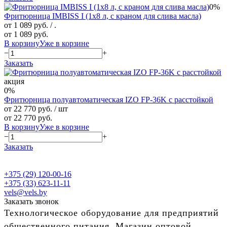
0%
Фритюрница IMBISS I (1х8 л, с краном для слива масла)
от 1 089 руб.
/ .
от 1 089 руб.
В корзину
Уже в корзине
−
+
Заказать
акция
0%
Фритюрница полуавтоматическая IZO FP-36K с расстойкой
от 22 770 руб.
/ шт
от 22 770 руб.
В корзину
Уже в корзине
−
+
Заказать
+375 (29) 120-00-16
+375 (33) 623-11-11
vels@vels.by
Заказать звонок
Технологическое оборудование для предприятий
общественного питания. Магазин оптовой