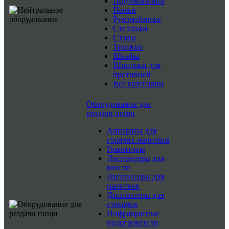
Подтоварники
Полки
Рукомойники
Стеллажи
Столы
Тележки
Шкафы
Шпильки для
противней
Все категории
Оборудование для
раздачи пищи
Аппараты для
горячих напитков
Граниторы
Диспенсеры для
мюсли
Диспенсеры для
напитков
Диспенсеры для
стаканов
Инфракрасные
подогреватели