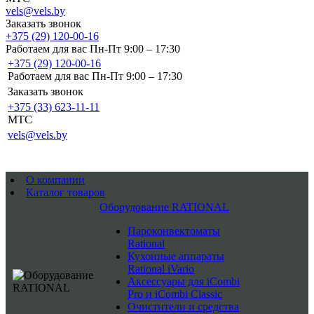
vels@vels.by
Заказать звонок
+375 (29) 120-00-16
Работаем для вас Пн-Пт 9:00 – 17:30
+375 (29) 120-00-16
Работаем для вас Пн-Пт 9:00 – 17:30
Заказать звонок
+375 (33) 623-11-11
MTC
vels@vels.by
О компании
Каталог товаров
Оборудование RATIONAL
Пароконвектоматы
Rational
Кухонные аппараты
Rational iVario
Аксессуары для iCombi
Pro и iCombi Classic
Очистители и средства