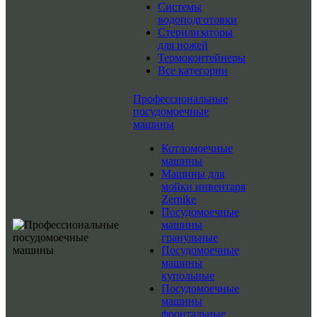
Системы
водоподготовки
Стерилизаторы
для ножей
Термоконтейнеры
Все категории
Профессиональные
посудомоечные
машины
Котломоечные
машины
Машины для
мойки инвентаря
Zernike
Посудомоечные
машины
гранульные
Посудомоечные
машины
купольные
Посудомоечные
машины
фронтальные