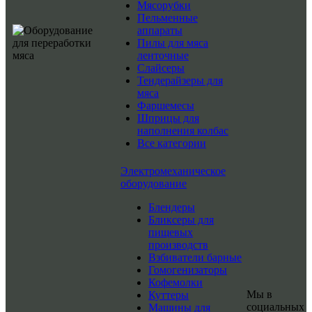
Мясорубки
Пельменные
аппараты
Пилы для мяса
ленточные
Слайсеры
Тендерайзеры для
мяса
Фаршемесы
Шприцы для
наполнения колбас
Все категории
Электромеханическое
оборудование
Блендеры
Бликсеры для
пищевых
производств
Взбиватели барные
Гомогенизаторы
Кофемолки
Мы в
Куттеры
социальных
Машины для