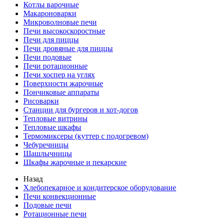
Котлы варочные
Макароноварки
Микроволновые печи
Печи высокоскоростные
Печи для пиццы
Печи дровяные для пиццы
Печи подовые
Печи ротационные
Печи хоспер на углях
Поверхности жарочные
Пончиковые аппараты
Рисоварки
Станции для бургеров и хот-догов
Тепловые витрины
Тепловые шкафы
Термомиксеры (куттер с подогревом)
Чебуречницы
Шашлычницы
Шкафы жарочные и пекарские
Назад
Хлебопекарное и кондитерское оборудование
Печи конвекционные
Подовые печи
Ротационные печи