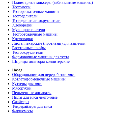
Планетарные миксеры (взбивальные машины)
Тестомесы
Тестораскаточные машины
Тестоделители
Тестоделители-округлители
Хлеборезки
Мукопросеиватели
Тестоотсадочные машины
Кремоварки
Листы пекарские (противни) для выпечки
Расстойные шкафы
Тестоокруглители
Формовочные машины для теста
Шприцы-дозаторы кондитерские
Назад
Оборудование для переработки мяса
Котлетоформовочные машины
Куттеры для мяса
Мясорубки
Пельменные аппараты
Пилы для мяса ленточные
Слайсеры
Тендерайзеры для мяса
Фаршемесы