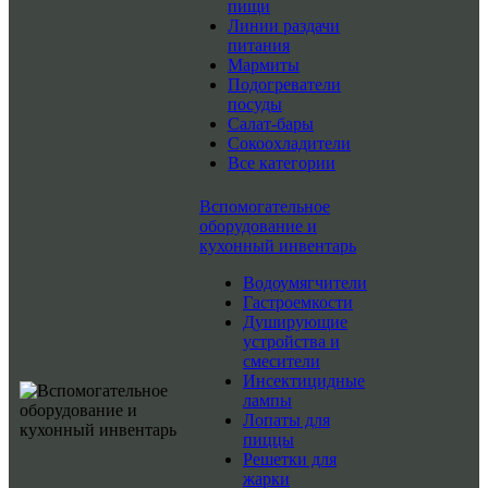
пищи
Линии раздачи
питания
Мармиты
Подогреватели
посуды
Салат-бары
Сокоохладители
Все категории
Вспомогательное
оборудование и
кухонный инвентарь
Водоумягчители
Гастроемкости
Душирующие
устройства и
смесители
Инсектицидные
лампы
Лопаты для
пиццы
Решетки для
жарки