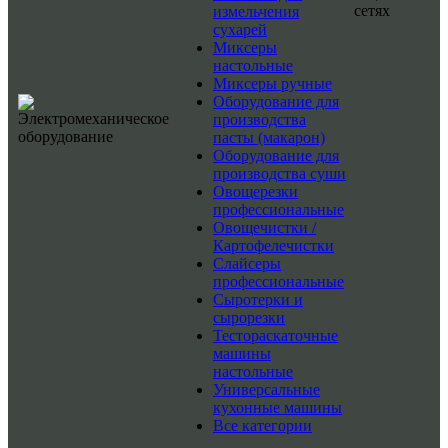
сетях
измельчения
сухарей
Миксеры
настольные
Миксеры ручные
Оборудование для
производства
пасты (макарон)
Оборудование для
производства суши
Овощерезки
профессиональные
Овощечистки /
Картофелечистки
Слайсеры
профессиональные
Сыротерки и
сырорезки
Тестораскаточные
машины
настольные
Универсальные
кухонные машины
Все категории