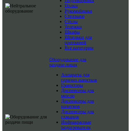
Подтоварники
Полки
Рукомойники
Стеллажи
Столы
Тележки
Шкафы
Шпильки для
противней
Все категории
Оборудование для
раздачи пищи
Аппараты для
горячих напитков
Граниторы
Диспенсеры для
мюсли
Диспенсеры для
напитков
Диспенсеры для
стаканов
Инфракрасные
подогреватели