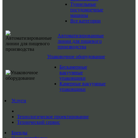
Туннельные
посудомоечные
машины
Все категории
Автоматизированные
линии для пищевого
производства
Упаковочное оборудование
Бескамерные
вакуумные
упаковщики
Камерные вакуумные
упаковщики
Услуги
Технологическое проектирование
Технический сервис
Бренды