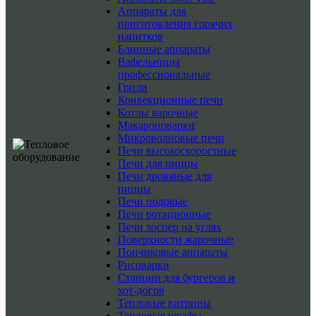
Аппараты для
приготовления горячих
напитков
Блинные аппараты
Вафельницы
профессиональные
Грили
Конвекционные печи
Котлы варочные
Макароноварки
Микроволновые печи
Печи высокоскоростные
Печи для пиццы
Печи дровяные для
пиццы
Печи подовые
Печи ротационные
Печи хоспер на углях
Поверхности жарочные
Пончиковые аппараты
Рисоварки
Станции для бургеров и
хот-догов
Тепловые витрины
Тепловые шкафы