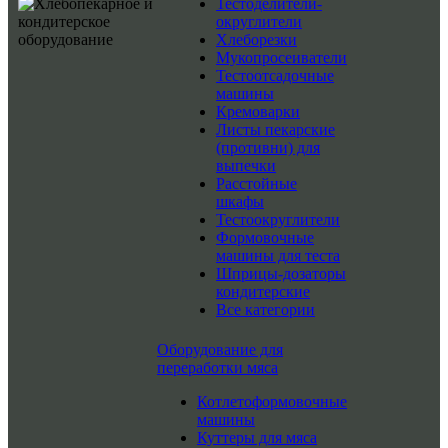
Тестоделители-
округлители
Хлеборезки
Мукопросеиватели
Тестоотсадочные
машины
Кремоварки
Листы пекарские
(противни) для
выпечки
Расстойные
шкафы
Тестоокруглители
Формовочные
машины для теста
Шприцы-дозаторы
кондитерские
Все категории
Оборудование для
переработки мяса
Котлетоформовочные
машины
Куттеры для мяса