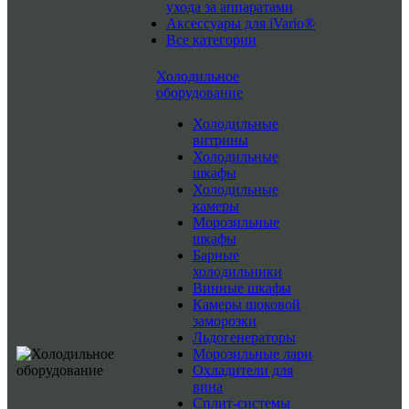
ухода за аппаратами
Аксессуары для iVario®
Все категории
Холодильное
оборудование
Холодильные
витрины
Холодильные
шкафы
Холодильные
камеры
Морозильные
шкафы
Барные
холодильники
Винные шкафы
Камеры шоковой
заморозки
Льдогенераторы
Морозильные лари
Охладители для
вина
Сплит-системы