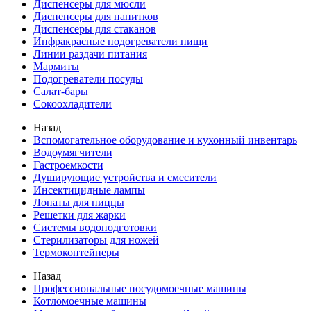
Диспенсеры для мюсли
Диспенсеры для напитков
Диспенсеры для стаканов
Инфракрасные подогреватели пищи
Линии раздачи питания
Мармиты
Подогреватели посуды
Салат-бары
Сокоохладители
Назад
Вспомогательное оборудование и кухонный инвентарь
Водоумягчители
Гастроемкости
Душирующие устройства и смесители
Инсектицидные лампы
Лопаты для пиццы
Решетки для жарки
Системы водоподготовки
Стерилизаторы для ножей
Термоконтейнеры
Назад
Профессиональные посудомоечные машины
Котломоечные машины