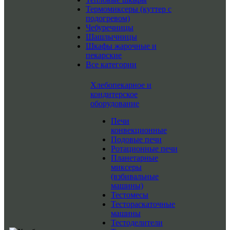
Термомиксеры (куттер с
подогревом)
Чебуречницы
Шашлычницы
Шкафы жарочные и
пекарские
Все категории
Хлебопекарное и
кондитерское
оборудование
Печи
конвекционные
Подовые печи
Ротационные печи
Планетарные
миксеры
(взбивальные
машины)
Тестомесы
Тестораскаточные
машины
Тестоделители