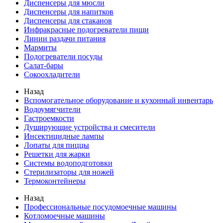
Диспенсеры для мюсли
Диспенсеры для напитков
Диспенсеры для стаканов
Инфракрасные подогреватели пищи
Линии раздачи питания
Мармиты
Подогреватели посуды
Салат-бары
Сокоохладители
Назад
Вспомогательное оборудование и кухонный инвентарь
Водоумягчители
Гастроемкости
Душирующие устройства и смесители
Инсектицидные лампы
Лопаты для пиццы
Решетки для жарки
Системы водоподготовки
Стерилизаторы для ножей
Термоконтейнеры
Назад
Профессиональные посудомоечные машины
Котломоечные машины