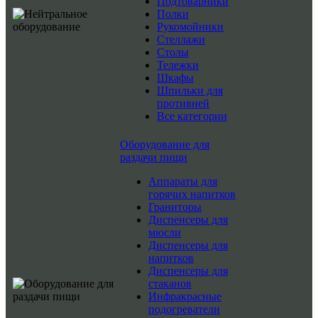
Подтоварники
Полки
Рукомойники
Стеллажи
Столы
Тележки
Шкафы
Шпильки для
противней
Все категории
Оборудование для
раздачи пищи
Аппараты для
горячих напитков
Граниторы
Диспенсеры для
мюсли
Диспенсеры для
напитков
Диспенсеры для
стаканов
Инфракрасные
подогреватели