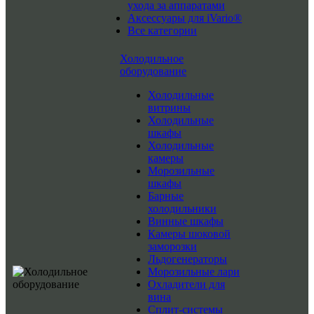
ухода за аппаратами
Аксессуары для iVario®
Все категории
Холодильное
оборудование
Холодильные
витрины
Холодильные
шкафы
Холодильные
камеры
Морозильные
шкафы
Барные
холодильники
Винные шкафы
Камеры шоковой
заморозки
Льдогенераторы
Морозильные лари
Охладители для
вина
Сплит-системы