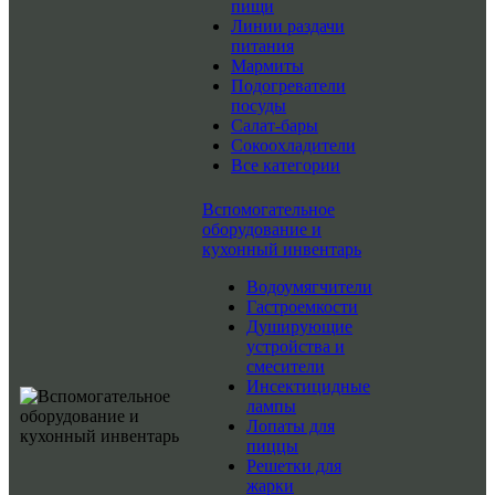
пищи
Линии раздачи
питания
Мармиты
Подогреватели
посуды
Салат-бары
Сокоохладители
Все категории
Вспомогательное
оборудование и
кухонный инвентарь
Водоумягчители
Гастроемкости
Душирующие
устройства и
смесители
Инсектицидные
лампы
Лопаты для
пиццы
Решетки для
жарки