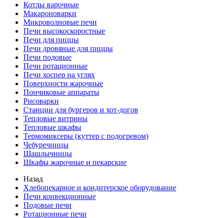
Котлы варочные
Макароноварки
Микроволновые печи
Печи высокоскоростные
Печи для пиццы
Печи дровяные для пиццы
Печи подовые
Печи ротационные
Печи хоспер на углях
Поверхности жарочные
Пончиковые аппараты
Рисоварки
Станции для бургеров и хот-догов
Тепловые витрины
Тепловые шкафы
Термомиксеры (куттер с подогревом)
Чебуречницы
Шашлычницы
Шкафы жарочные и пекарские
Назад
Хлебопекарное и кондитерское оборудование
Печи конвекционные
Подовые печи
Ротационные печи