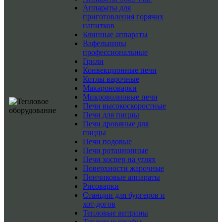
Аппараты для
приготовления горячих
напитков
Блинные аппараты
Вафельницы
профессиональные
Грили
Конвекционные печи
Котлы варочные
Макароноварки
Микроволновые печи
Печи высокоскоростные
Печи для пиццы
Печи дровяные для
пиццы
Печи подовые
Печи ротационные
Печи хоспер на углях
Поверхности жарочные
Пончиковые аппараты
Рисоварки
Станции для бургеров и
хот-догов
Тепловые витрины
Тепловые шкафы