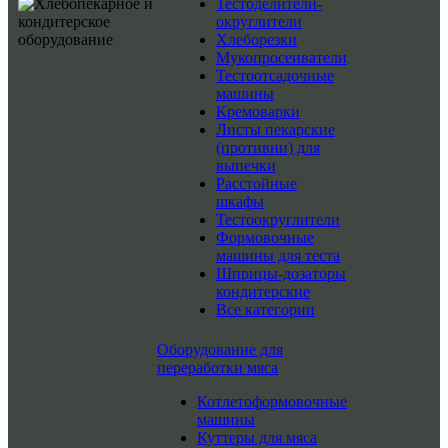
Тестоделители-
округлители
Хлеборезки
Мукопросеиватели
Тестоотсадочные
машины
Кремоварки
Листы пекарские
(противни) для
выпечки
Расстойные
шкафы
Тестоокруглители
Формовочные
машины для теста
Шприцы-дозаторы
кондитерские
Все категории
Оборудование для
переработки мяса
Котлетоформовочные
машины
Куттеры для мяса