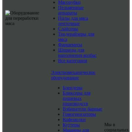
Мясорубки
Пельменные
аппараты
Пилы для мяса
ленточные
Слайсеры
Тендерайзеры для
мяса
Фаршемесы
Шприцы для
наполнения колбас
Все категории
Электромеханическое
оборудование
Блендеры
Бликсеры для
пищевых
производств
Взбиватели барные
Гомогенизаторы
Кофемолки
Мы в
Куттеры
социальных
Машины для