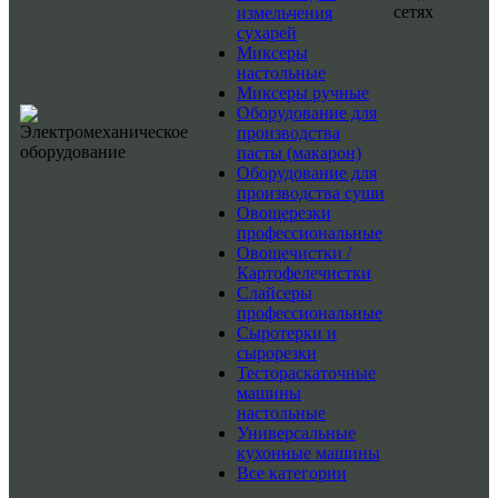
сетях
измельчения
сухарей
Миксеры
настольные
Миксеры ручные
Оборудование для
производства
пасты (макарон)
Оборудование для
производства суши
Овощерезки
профессиональные
Овощечистки /
Картофелечистки
Слайсеры
профессиональные
Сыротерки и
сырорезки
Тестораскаточные
машины
настольные
Универсальные
кухонные машины
Все категории