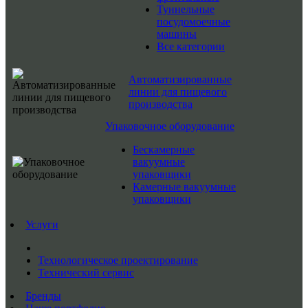
Туннельные
посудомоечные
машины
Все категории
Автоматизированные
линии для пищевого
производства
Упаковочное оборудование
Бескамерные
вакуумные
упаковщики
Камерные вакуумные
упаковщики
Услуги
Технологическое проектирование
Технический сервис
Бренды