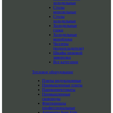
холодильные
Столы
морозильные
Столы
холодильные
Холодильные
горки
Холодильные
моноблоки
Чиллеры
(водоохладители)
Шкафы шоковой
заморозки
Все категории
Тепловое оборудование
Плиты индукционные
Промышленные плиты
Пароконвектоматы
Промышленные
сковороды
Фритюрницы
профессиональные
Аппараты Sous Vide