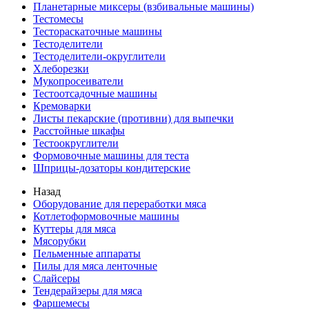
Планетарные миксеры (взбивальные машины)
Тестомесы
Тестораскаточные машины
Тестоделители
Тестоделители-округлители
Хлеборезки
Мукопросеиватели
Тестоотсадочные машины
Кремоварки
Листы пекарские (противни) для выпечки
Расстойные шкафы
Тестоокруглители
Формовочные машины для теста
Шприцы-дозаторы кондитерские
Назад
Оборудование для переработки мяса
Котлетоформовочные машины
Куттеры для мяса
Мясорубки
Пельменные аппараты
Пилы для мяса ленточные
Слайсеры
Тендерайзеры для мяса
Фаршемесы