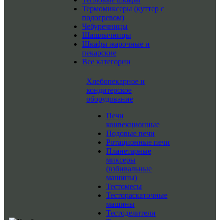
Термомиксеры (куттер с
подогревом)
Чебуречницы
Шашлычницы
Шкафы жарочные и
пекарские
Все категории
Хлебопекарное и
кондитерское
оборудование
Печи
конвекционные
Подовые печи
Ротационные печи
Планетарные
миксеры
(взбивальные
машины)
Тестомесы
Тестораскаточные
машины
Тестоделители