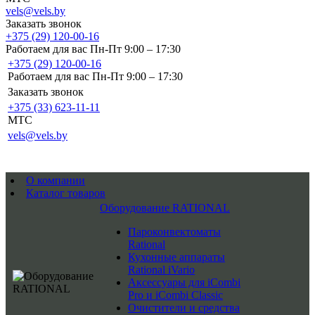
vels@vels.by
Заказать звонок
+375 (29) 120-00-16
Работаем для вас Пн-Пт 9:00 – 17:30
+375 (29) 120-00-16
Работаем для вас Пн-Пт 9:00 – 17:30
Заказать звонок
+375 (33) 623-11-11
MTC
vels@vels.by
О компании
Каталог товаров
Оборудование RATIONAL
Пароконвектоматы
Rational
Кухонные аппараты
Rational iVario
Аксессуары для iCombi
Pro и iCombi Classic
Очистители и средства