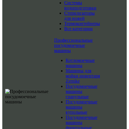
Системы
водоподготовки
Стерилизаторы
для ножей
Термоконтейнеры
Все категории
Профессиональные
посудомоечные
машины
Котломоечные
машины
Машины для
мойки инвентаря
Zernike
Посудомоечные
машины
гранульные
Посудомоечные
машины
купольные
Посудомоечные
машины
фронтальные