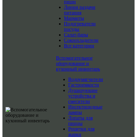
пищи
Линии раздачи
питания
Мармиты
Подогреватели
посуды
Салат-бары
Сокоохладители
Все категории
Вспомогательное
оборудование и
кухонный инвентарь
Водоумягчители
Гастроемкости
Душирующие
устройства и
смесители
Инсектицидные
лампы
Лопаты для
пиццы
Решетки для
жарки