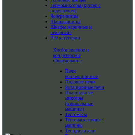
Термомиксеры (куттер с
подогревом)
Чебуречницы
Шашлычницы
Шкафы жарочные и
пекарские
Все категории
Хлебопекарное и
кондитерское
оборудование
Печи
конвекционные
Подовые печи
Ротационные печи
Планетарные
миксеры
(взбивальные
машины)
Тестомесы
Тестораскаточные
машины
Тестоделители