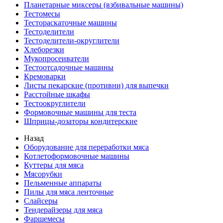
Планетарные миксеры (взбивальные машины)
Тестомесы
Тестораскаточные машины
Тестоделители
Тестоделители-округлители
Хлеборезки
Мукопросеиватели
Тестоотсадочные машины
Кремоварки
Листы пекарские (противни) для выпечки
Расстойные шкафы
Тестоокруглители
Формовочные машины для теста
Шприцы-дозаторы кондитерские
Назад
Оборудование для переработки мяса
Котлетоформовочные машины
Куттеры для мяса
Мясорубки
Пельменные аппараты
Пилы для мяса ленточные
Слайсеры
Тендерайзеры для мяса
Фаршемесы