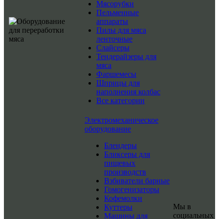
Мясорубки
Пельменные
аппараты
Пилы для мяса
ленточные
Слайсеры
Тендерайзеры для
мяса
Фаршемесы
Шприцы для
наполнения колбас
Все категории
Электромеханическое
оборудование
Блендеры
Бликсеры для
пищевых
производств
Взбиватели барные
Гомогенизаторы
Кофемолки
Мы в
Куттеры
социальных
Машины для