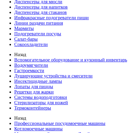
Диспенсеры для мюсли
Диспенсеры для напитков
Диспенсеры для стаканов
Инфракрасные подогреватели пищи
Линии раздачи питания
Мармиты
Подогреватели посуды
Салат-бары
Сокоохладители
Назад
Вспомогательное оборудование и кухонный инвентарь
Водоумягчители
Гастроемкости
Душирующие устройства и смесители
Инсектицидные лампы
Лопаты для пиццы
Решетки для жарки
Системы водоподготовки
Стерилизаторы для ножей
Термоконтейнеры
Назад
Профессиональные посудомоечные машины
Котломоечные машины