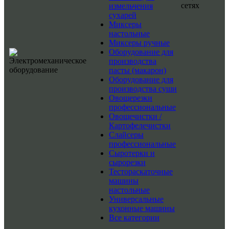
сетях
измельчения
сухарей
Миксеры
настольные
Миксеры ручные
Оборудование для
производства
пасты (макарон)
Оборудование для
производства суши
Овощерезки
профессиональные
Овощечистки /
Картофелечистки
Слайсеры
профессиональные
Сыротерки и
сырорезки
Тестораскаточные
машины
настольные
Универсальные
кухонные машины
Все категории