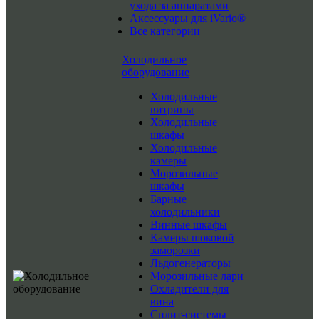
ухода за аппаратами
Аксессуары для iVario®
Все категории
Холодильное
оборудование
Холодильные
витрины
Холодильные
шкафы
Холодильные
камеры
Морозильные
шкафы
Барные
холодильники
Винные шкафы
Камеры шоковой
заморозки
Льдогенераторы
Морозильные лари
Охладители для
вина
Сплит-системы