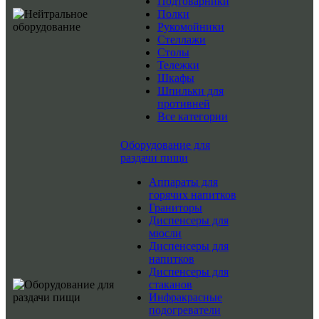
Подтоварники
Полки
Рукомойники
Стеллажи
Столы
Тележки
Шкафы
Шпильки для
противней
Все категории
Оборудование для
раздачи пищи
Аппараты для
горячих напитков
Граниторы
Диспенсеры для
мюсли
Диспенсеры для
напитков
Диспенсеры для
стаканов
Инфракрасные
подогреватели