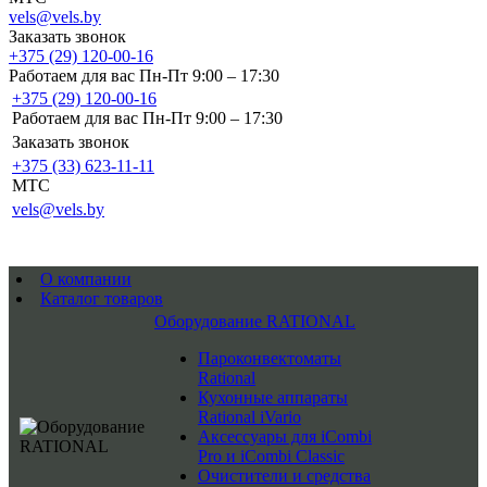
vels@vels.by
Заказать звонок
+375 (29) 120-00-16
Работаем для вас Пн-Пт 9:00 – 17:30
+375 (29) 120-00-16
Работаем для вас Пн-Пт 9:00 – 17:30
Заказать звонок
+375 (33) 623-11-11
MTC
vels@vels.by
О компании
Каталог товаров
Оборудование RATIONAL
Пароконвектоматы
Rational
Кухонные аппараты
Rational iVario
Аксессуары для iCombi
Pro и iCombi Classic
Очистители и средства