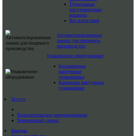
Туннельные
посудомоечные
машины
Все категории
Автоматизированные
линии для пищевого
производства
Упаковочное оборудование
Бескамерные
вакуумные
упаковщики
Камерные вакуумные
упаковщики
Услуги
Технологическое проектирование
Технический сервис
Бренды