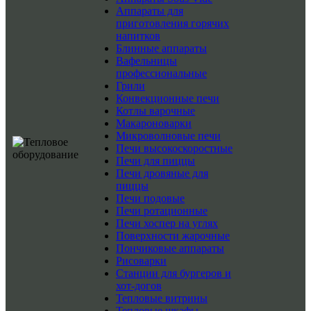
Аппараты для
приготовления горячих
напитков
Блинные аппараты
Вафельницы
профессиональные
Грили
Конвекционные печи
Котлы варочные
Макароноварки
Микроволновые печи
Печи высокоскоростные
Печи для пиццы
Печи дровяные для
пиццы
Печи подовые
Печи ротационные
Печи хоспер на углях
Поверхности жарочные
Пончиковые аппараты
Рисоварки
Станции для бургеров и
хот-догов
Тепловые витрины
Тепловые шкафы