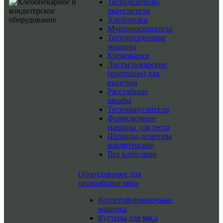
Тестоделители-
округлители
Хлеборезки
Мукопросеиватели
Тестоотсадочные
машины
Кремоварки
Листы пекарские
(противни) для
выпечки
Расстойные
шкафы
Тестоокруглители
Формовочные
машины для теста
Шприцы-дозаторы
кондитерские
Все категории
Оборудование для
переработки мяса
Котлетоформовочные
машины
Куттеры для мяса