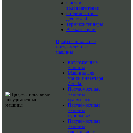
Системы
водоподготовки
Стерилизаторы
для ножей
Термоконтейнеры
Все категории
Профессиональные
посудомоечные
машины
Котломоечные
машины
Машины для
мойки инвентаря
Zernike
Посудомоечные
машины
гранульные
Посудомоечные
машины
купольные
Посудомоечные
машины
фронтальные