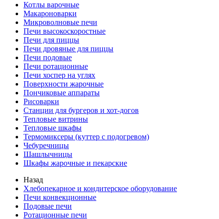
Котлы варочные
Макароноварки
Микроволновые печи
Печи высокоскоростные
Печи для пиццы
Печи дровяные для пиццы
Печи подовые
Печи ротационные
Печи хоспер на углях
Поверхности жарочные
Пончиковые аппараты
Рисоварки
Станции для бургеров и хот-догов
Тепловые витрины
Тепловые шкафы
Термомиксеры (куттер с подогревом)
Чебуречницы
Шашлычницы
Шкафы жарочные и пекарские
Назад
Хлебопекарное и кондитерское оборудование
Печи конвекционные
Подовые печи
Ротационные печи