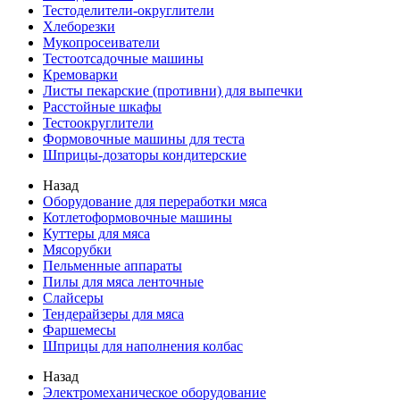
Тестоделители-округлители
Хлеборезки
Мукопросеиватели
Тестоотсадочные машины
Кремоварки
Листы пекарские (противни) для выпечки
Расстойные шкафы
Тестоокруглители
Формовочные машины для теста
Шприцы-дозаторы кондитерские
Назад
Оборудование для переработки мяса
Котлетоформовочные машины
Куттеры для мяса
Мясорубки
Пельменные аппараты
Пилы для мяса ленточные
Слайсеры
Тендерайзеры для мяса
Фаршемесы
Шприцы для наполнения колбас
Назад
Электромеханическое оборудование