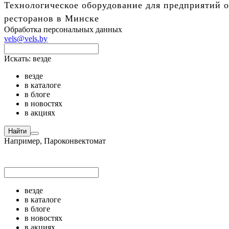
Технологическое оборудование для предприятий о
ресторанов в Минске
Обработка персональных данных
vels@vels.by
Искать:
везде
везде
в каталоге
в блоге
в новостях
в акциях
Найти
Например,
Пароконвектомат
везде
в каталоге
в блоге
в новостях
в акциях