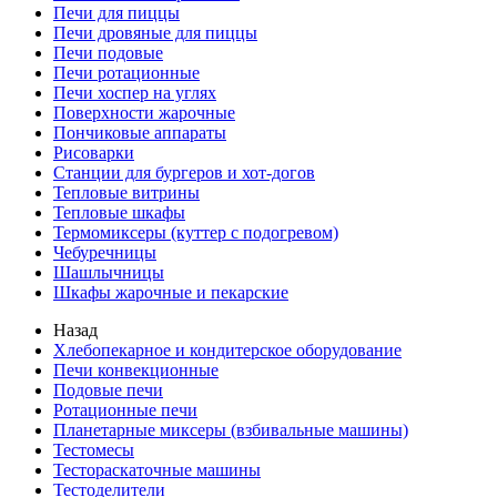
Печи для пиццы
Печи дровяные для пиццы
Печи подовые
Печи ротационные
Печи хоспер на углях
Поверхности жарочные
Пончиковые аппараты
Рисоварки
Станции для бургеров и хот-догов
Тепловые витрины
Тепловые шкафы
Термомиксеры (куттер с подогревом)
Чебуречницы
Шашлычницы
Шкафы жарочные и пекарские
Назад
Хлебопекарное и кондитерское оборудование
Печи конвекционные
Подовые печи
Ротационные печи
Планетарные миксеры (взбивальные машины)
Тестомесы
Тестораскаточные машины
Тестоделители