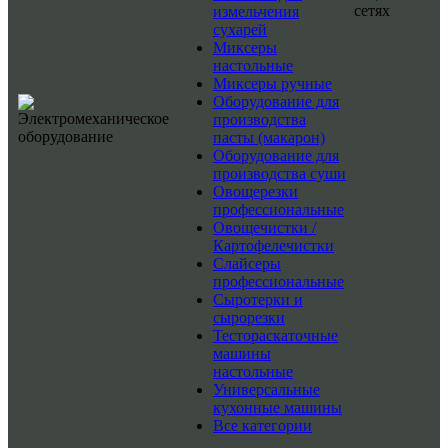
сетях
измельчения
сухарей
Миксеры
настольные
Миксеры ручные
Оборудование для
производства
пасты (макарон)
Оборудование для
производства суши
Овощерезки
профессиональные
Овощечистки /
Картофелечистки
Слайсеры
профессиональные
Сыротерки и
сырорезки
Тестораскаточные
машины
настольные
Универсальные
кухонные машины
Все категории