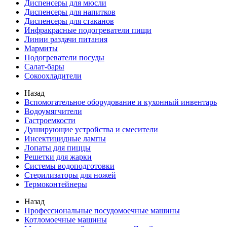
Диспенсеры для мюсли
Диспенсеры для напитков
Диспенсеры для стаканов
Инфракрасные подогреватели пищи
Линии раздачи питания
Мармиты
Подогреватели посуды
Салат-бары
Сокоохладители
Назад
Вспомогательное оборудование и кухонный инвентарь
Водоумягчители
Гастроемкости
Душирующие устройства и смесители
Инсектицидные лампы
Лопаты для пиццы
Решетки для жарки
Системы водоподготовки
Стерилизаторы для ножей
Термоконтейнеры
Назад
Профессиональные посудомоечные машины
Котломоечные машины