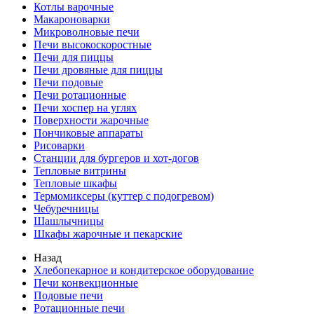
Котлы варочные
Макароноварки
Микроволновые печи
Печи высокоскоростные
Печи для пиццы
Печи дровяные для пиццы
Печи подовые
Печи ротационные
Печи хоспер на углях
Поверхности жарочные
Пончиковые аппараты
Рисоварки
Станции для бургеров и хот-догов
Тепловые витрины
Тепловые шкафы
Термомиксеры (куттер с подогревом)
Чебуречницы
Шашлычницы
Шкафы жарочные и пекарские
Назад
Хлебопекарное и кондитерское оборудование
Печи конвекционные
Подовые печи
Ротационные печи