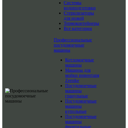
Системы
водоподготовки
Стерилизаторы
для ножей
Термоконтейнеры
Все категории
Профессиональные
посудомоечные
машины
Котломоечные
машины
Машины для
мойки инвентаря
Zernike
Посудомоечные
машины
гранульные
Посудомоечные
машины
купольные
Посудомоечные
машины
фронтальные