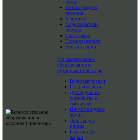
пищи
Линии раздачи
питания
Мармиты
Подогреватели
посуды
Салат-бары
Сокоохладители
Все категории
Вспомогательное
оборудование и
кухонный инвентарь
Водоумягчители
Гастроемкости
Душирующие
устройства и
смесители
Инсектицидные
лампы
Лопаты для
пиццы
Решетки для
жарки