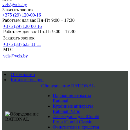
vels@vels.by
Заказать звонок
+375 (29) 120-00-16
Работаем для вас Пн-Пт 9:00 – 17:30
+375 (29) 120-00-16
Работаем для вас Пн-Пт 9:00 – 17:30
Заказать звонок
+375 (33) 623-11-11
MTC
vels@vels.by
О компании
Каталог товаров
Оборудование RATIONAL
Пароконвектоматы
Rational
Кухонные аппараты
Rational iVario
Аксессуары для iCombi
Pro и iCombi Classic
Очистители и средства