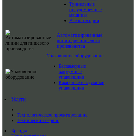
Туннельные
посудомоечные
машины
Все категории
Автоматизированные
линии для пищевого
производства
Упаковочное оборудование
Бескамерные
вакуумные
упаковщики
Камерные вакуумные
упаковщики
Услуги
Технологическое проектирование
Технический сервис
Бренды