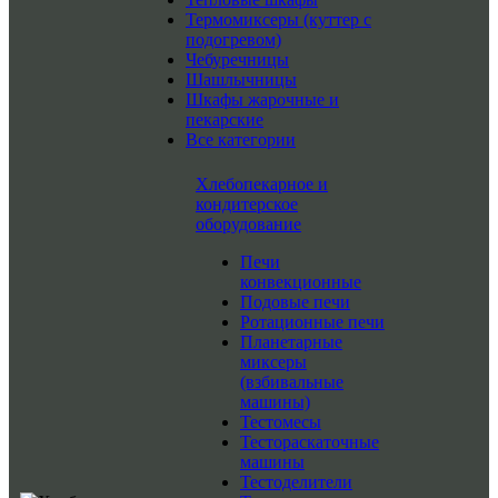
Термомиксеры (куттер с
подогревом)
Чебуречницы
Шашлычницы
Шкафы жарочные и
пекарские
Все категории
Хлебопекарное и
кондитерское
оборудование
Печи
конвекционные
Подовые печи
Ротационные печи
Планетарные
миксеры
(взбивальные
машины)
Тестомесы
Тестораскаточные
машины
Тестоделители