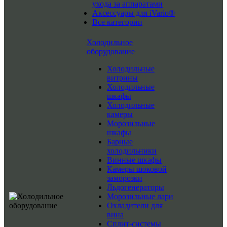
ухода за аппаратами
Аксессуары для iVario®
Все категории
Холодильное
оборудование
Холодильные
витрины
Холодильные
шкафы
Холодильные
камеры
Морозильные
шкафы
Барные
холодильники
Винные шкафы
Камеры шоковой
заморозки
Льдогенераторы
Морозильные лари
Охладители для
вина
Сплит-системы