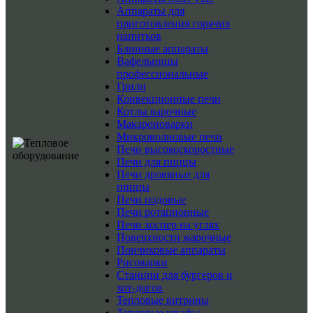
Аппараты для
приготовления горячих
напитков
Блинные аппараты
Вафельницы
профессиональные
Грили
Конвекционные печи
Котлы варочные
Макароноварки
Микроволновые печи
Печи высокоскоростные
Печи для пиццы
Печи дровяные для
пиццы
Печи подовые
Печи ротационные
Печи хоспер на углях
Поверхности жарочные
Пончиковые аппараты
Рисоварки
Станции для бургеров и
хот-догов
Тепловые витрины
Тепловые шкафы