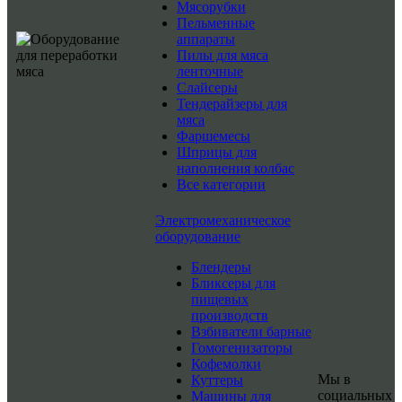
Мясорубки
Пельменные
аппараты
Пилы для мяса
ленточные
Слайсеры
Тендерайзеры для
мяса
Фаршемесы
Шприцы для
наполнения колбас
Все категории
Электромеханическое
оборудование
Блендеры
Бликсеры для
пищевых
производств
Взбиватели барные
Гомогенизаторы
Кофемолки
Мы в
Куттеры
социальных
Машины для