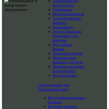
Тестоделители-
округлители
Хлеборезки
Мукопросеиватели
Тестоотсадочные
машины
Кремоварки
Листы пекарские
(противни) для
выпечки
Расстойные
шкафы
Тестоокруглители
Формовочные
машины для теста
Шприцы-дозаторы
кондитерские
Все категории
Оборудование для
переработки мяса
Котлетоформовочные
машины
Куттеры для мяса