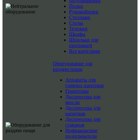
Подтоварники
Полки
Рукомойники
Стеллажи
Столы
Тележки
Шкафы
Шпильки для
противней
Все категории
Оборудование для
раздачи пищи
Аппараты для
горячих напитков
Граниторы
Диспенсеры для
мюсли
Диспенсеры для
напитков
Диспенсеры для
стаканов
Инфракрасные
подогреватели