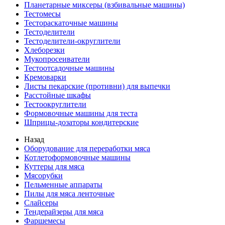
Планетарные миксеры (взбивальные машины)
Тестомесы
Тестораскаточные машины
Тестоделители
Тестоделители-округлители
Хлеборезки
Мукопросеиватели
Тестоотсадочные машины
Кремоварки
Листы пекарские (противни) для выпечки
Расстойные шкафы
Тестоокруглители
Формовочные машины для теста
Шприцы-дозаторы кондитерские
Назад
Оборудование для переработки мяса
Котлетоформовочные машины
Куттеры для мяса
Мясорубки
Пельменные аппараты
Пилы для мяса ленточные
Слайсеры
Тендерайзеры для мяса
Фаршемесы