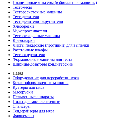
Планетарные миксеры (взбивальные машины)
Тестомесы
Тестораскаточные машины
Тестоделители
Тестоделители-округлители
Хлеборезки
Мукопросеиватели
Тестоотсадочные машины
Кремоварки
Листы пекарские (противни) для выпечки
Расстойные шкафы
Тестоокруглители
Формовочные машины для теста
Шприцы-дозаторы кондитерские
Назад
Оборудование для переработки мяса
Котлетоформовочные машины
Куттеры для мяса
Мясорубки
Пельменные аппараты
Пилы для мяса ленточные
Слайсеры
Тендерайзеры для мяса
Фаршемесы