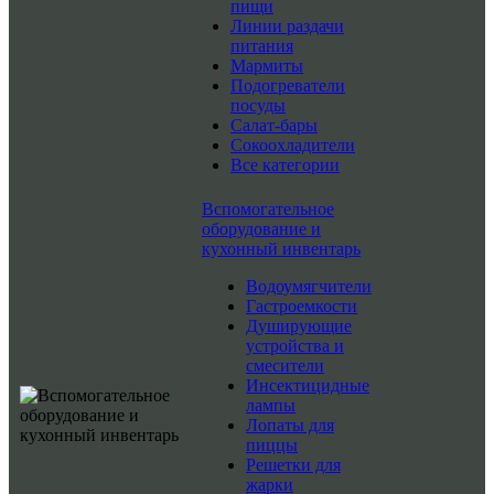
пищи
Линии раздачи
питания
Мармиты
Подогреватели
посуды
Салат-бары
Сокоохладители
Все категории
Вспомогательное
оборудование и
кухонный инвентарь
Водоумягчители
Гастроемкости
Душирующие
устройства и
смесители
Инсектицидные
лампы
Лопаты для
пиццы
Решетки для
жарки