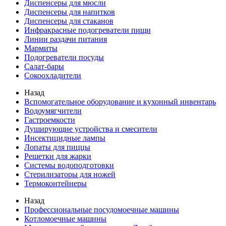
Диспенсеры для мюсли
Диспенсеры для напитков
Диспенсеры для стаканов
Инфракрасные подогреватели пищи
Линии раздачи питания
Мармиты
Подогреватели посуды
Салат-бары
Сокоохладители
Назад
Вспомогательное оборудование и кухонный инвентарь
Водоумягчители
Гастроемкости
Душирующие устройства и смесители
Инсектицидные лампы
Лопаты для пиццы
Решетки для жарки
Системы водоподготовки
Стерилизаторы для ножей
Термоконтейнеры
Назад
Профессиональные посудомоечные машины
Котломоечные машины