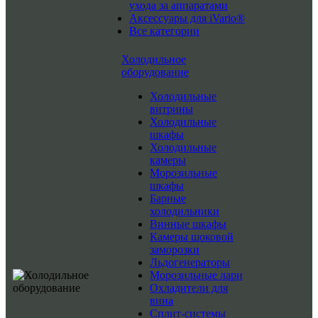
ухода за аппаратами
Аксессуары для iVario®
Все категории
Холодильное
оборудование
Холодильные
витрины
Холодильные
шкафы
Холодильные
камеры
Морозильные
шкафы
Барные
холодильники
Винные шкафы
Камеры шоковой
заморозки
Льдогенераторы
Морозильные лари
Охладители для
вина
Сплит-системы