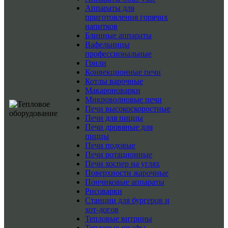
Аппараты для
приготовления горячих
напитков
Блинные аппараты
Вафельницы
профессиональные
Грили
Конвекционные печи
Котлы варочные
Макароноварки
Микроволновые печи
Печи высокоскоростные
Печи для пиццы
Печи дровяные для
пиццы
Печи подовые
Печи ротационные
Печи хоспер на углях
Поверхности жарочные
Пончиковые аппараты
Рисоварки
Станции для бургеров и
хот-догов
Тепловые витрины
Тепловые шкафы