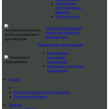
Туннельные
посудомоечные
машины
Все категории
Автоматизированные
линии для пищевого
производства
Упаковочное оборудование
Бескамерные
вакуумные
упаковщики
Камерные вакуумные
упаковщики
Услуги
Технологическое проектирование
Технический сервис
Бренды