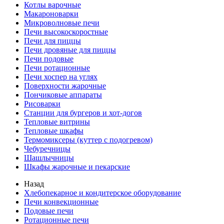
Котлы варочные
Макароноварки
Микроволновые печи
Печи высокоскоростные
Печи для пиццы
Печи дровяные для пиццы
Печи подовые
Печи ротационные
Печи хоспер на углях
Поверхности жарочные
Пончиковые аппараты
Рисоварки
Станции для бургеров и хот-догов
Тепловые витрины
Тепловые шкафы
Термомиксеры (куттер с подогревом)
Чебуречницы
Шашлычницы
Шкафы жарочные и пекарские
Назад
Хлебопекарное и кондитерское оборудование
Печи конвекционные
Подовые печи
Ротационные печи