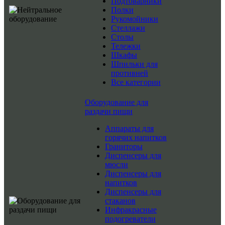
Подтоварники
Полки
Рукомойники
Стеллажи
Столы
Тележки
Шкафы
Шпильки для
противней
Все категории
Оборудование для
раздачи пищи
Аппараты для
горячих напитков
Граниторы
Диспенсеры для
мюсли
Диспенсеры для
напитков
Диспенсеры для
стаканов
Инфракрасные
подогреватели