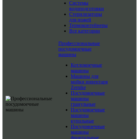
Системы
водоподготовки
Стерилизаторы
для ножей
Термоконтейнеры
Все категории
Профессиональные
посудомоечные
машины
Котломоечные
машины
Машины для
мойки инвентаря
Zernike
Посудомоечные
машины
гранульные
Посудомоечные
машины
купольные
Посудомоечные
машины
фронтальные