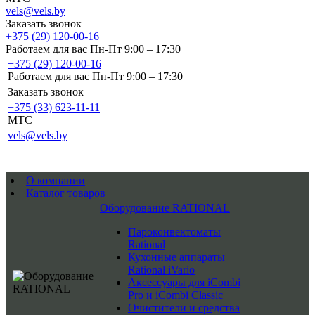
vels@vels.by
Заказать звонок
+375 (29) 120-00-16
Работаем для вас Пн-Пт 9:00 – 17:30
+375 (29) 120-00-16
Работаем для вас Пн-Пт 9:00 – 17:30
Заказать звонок
+375 (33) 623-11-11
MTC
vels@vels.by
О компании
Каталог товаров
Оборудование RATIONAL
Пароконвектоматы
Rational
Кухонные аппараты
Rational iVario
Аксессуары для iCombi
Pro и iCombi Classic
Очистители и средства