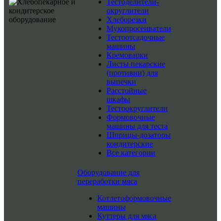
Тестоделители-
округлители
Хлеборезки
Мукопросеиватели
Тестоотсадочные
машины
Кремоварки
Листы пекарские
(противни) для
выпечки
Расстойные
шкафы
Тестоокруглители
Формовочные
машины для теста
Шприцы-дозаторы
кондитерские
Все категории
Оборудование для
переработки мяса
Котлетоформовочные
машины
Куттеры для мяса