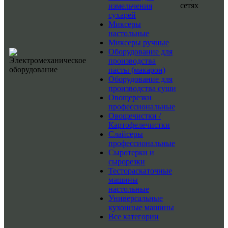
сетях
измельчения
сухарей
Миксеры
настольные
Миксеры ручные
Оборудование для
производства
пасты (макарон)
Оборудование для
производства суши
Овощерезки
профессиональные
Овощечистки /
Картофелечистки
Слайсеры
профессиональные
Сыротерки и
сырорезки
Тестораскаточные
машины
настольные
Универсальные
кухонные машины
Все категории