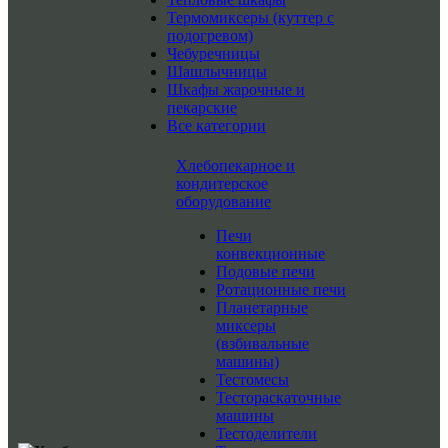
Термомиксеры (куттер с
подогревом)
Чебуречницы
Шашлычницы
Шкафы жарочные и
пекарские
Все категории
Хлебопекарное и
кондитерское
оборудование
Печи
конвекционные
Подовые печи
Ротационные печи
Планетарные
миксеры
(взбивальные
машины)
Тестомесы
Тестораскаточные
машины
Тестоделители