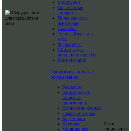
Мясорубки
Пельменные
аппараты
Пилы для мяса
ленточные
Слайсеры
Тендерайзеры для
мяса
Фаршемесы
Шприцы для
наполнения колбас
Все категории
Электромеханическое
оборудование
Блендеры
Бликсеры для
пищевых
производств
Взбиватели барные
Гомогенизаторы
Кофемолки
Мы в
Куттеры
социальных
Машины для