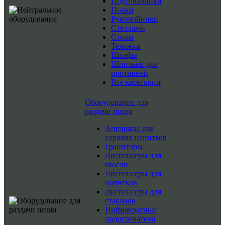
Подтоварники
Полки
Рукомойники
Стеллажи
Столы
Тележки
Шкафы
Шпильки для
противней
Все категории
Оборудование для
раздачи пищи
Аппараты для
горячих напитков
Граниторы
Диспенсеры для
мюсли
Диспенсеры для
напитков
Диспенсеры для
стаканов
Инфракрасные
подогреватели