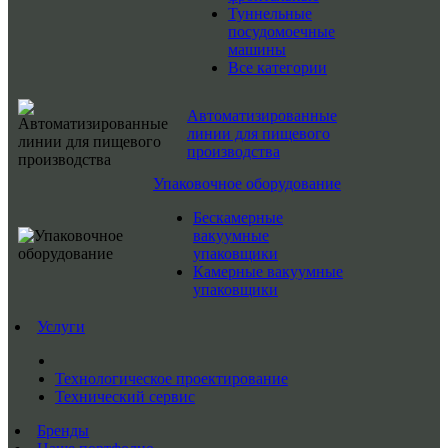
Туннельные
посудомоечные
машины
Все категории
Автоматизированные
линии для пищевого
производства
Упаковочное оборудование
Бескамерные
вакуумные
упаковщики
Камерные вакуумные
упаковщики
Услуги
Технологическое проектирование
Технический сервис
Бренды