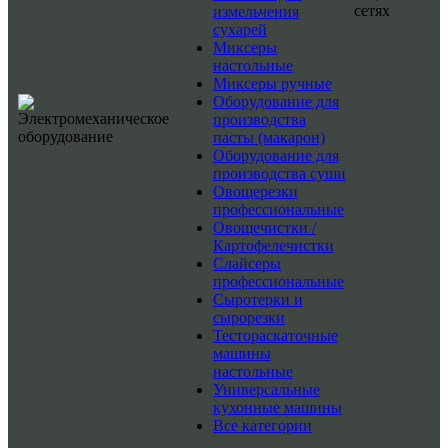
сетях
измельчения
сухарей
Миксеры
настольные
Миксеры ручные
Оборудование для
производства
пасты (макарон)
Оборудование для
производства суши
Овощерезки
профессиональные
Овощечистки /
Картофелечистки
Слайсеры
профессиональные
Сыротерки и
сырорезки
Тестораскаточные
машины
настольные
Универсальные
кухонные машины
Все категории