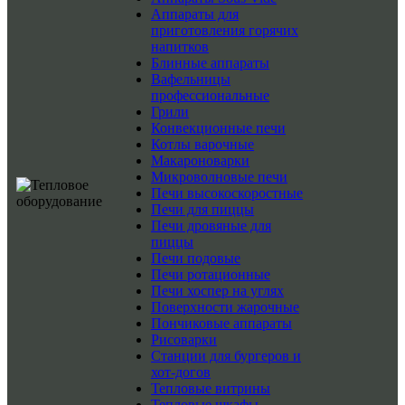
Аппараты для
приготовления горячих
напитков
Блинные аппараты
Вафельницы
профессиональные
Грили
Конвекционные печи
Котлы варочные
Макароноварки
Микроволновые печи
Печи высокоскоростные
Печи для пиццы
Печи дровяные для
пиццы
Печи подовые
Печи ротационные
Печи хоспер на углях
Поверхности жарочные
Пончиковые аппараты
Рисоварки
Станции для бургеров и
хот-догов
Тепловые витрины
Тепловые шкафы