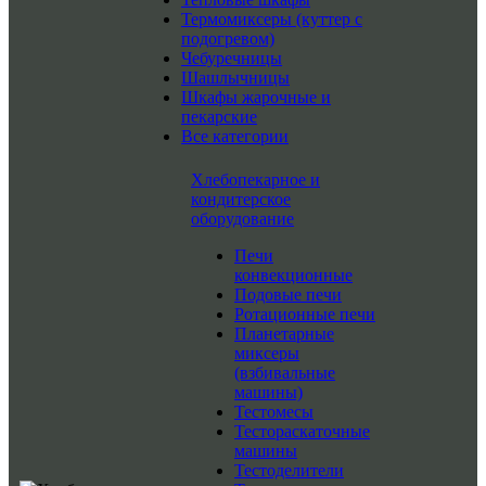
Термомиксеры (куттер с
подогревом)
Чебуречницы
Шашлычницы
Шкафы жарочные и
пекарские
Все категории
Хлебопекарное и
кондитерское
оборудование
Печи
конвекционные
Подовые печи
Ротационные печи
Планетарные
миксеры
(взбивальные
машины)
Тестомесы
Тестораскаточные
машины
Тестоделители