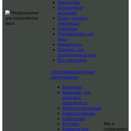
Мясорубки
Пельменные
аппараты
Пилы для мяса
ленточные
Слайсеры
Тендерайзеры для
мяса
Фаршемесы
Шприцы для
наполнения колбас
Все категории
Электромеханическое
оборудование
Блендеры
Бликсеры для
пищевых
производств
Взбиватели барные
Гомогенизаторы
Кофемолки
Мы в
Куттеры
социальных
Машины для