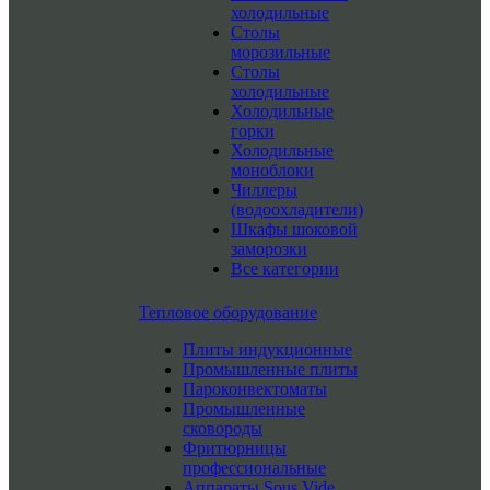
холодильные
Столы
морозильные
Столы
холодильные
Холодильные
горки
Холодильные
моноблоки
Чиллеры
(водоохладители)
Шкафы шоковой
заморозки
Все категории
Тепловое оборудование
Плиты индукционные
Промышленные плиты
Пароконвектоматы
Промышленные
сковороды
Фритюрницы
профессиональные
Аппараты Sous Vide