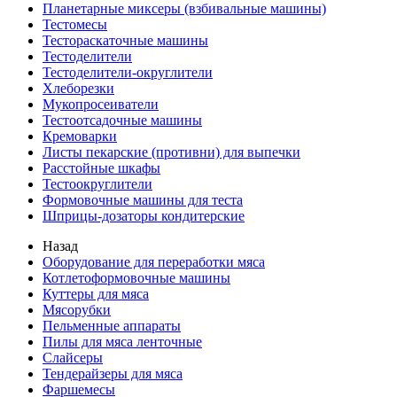
Планетарные миксеры (взбивальные машины)
Тестомесы
Тестораскаточные машины
Тестоделители
Тестоделители-округлители
Хлеборезки
Мукопросеиватели
Тестоотсадочные машины
Кремоварки
Листы пекарские (противни) для выпечки
Расстойные шкафы
Тестоокруглители
Формовочные машины для теста
Шприцы-дозаторы кондитерские
Назад
Оборудование для переработки мяса
Котлетоформовочные машины
Куттеры для мяса
Мясорубки
Пельменные аппараты
Пилы для мяса ленточные
Слайсеры
Тендерайзеры для мяса
Фаршемесы