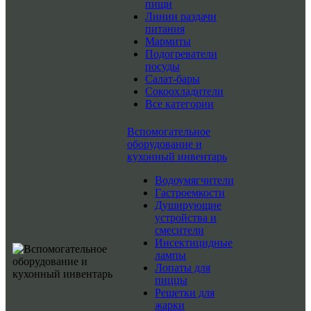
пищи
Линии раздачи
питания
Мармиты
Подогреватели
посуды
Салат-бары
Сокоохладители
Все категории
Вспомогательное
оборудование и
кухонный инвентарь
Водоумягчители
Гастроемкости
Душирующие
устройства и
смесители
Инсектицидные
лампы
Лопаты для
пиццы
Решетки для
жарки