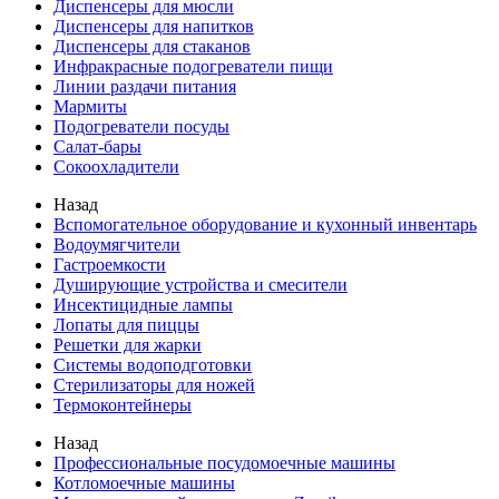
Диспенсеры для мюсли
Диспенсеры для напитков
Диспенсеры для стаканов
Инфракрасные подогреватели пищи
Линии раздачи питания
Мармиты
Подогреватели посуды
Салат-бары
Сокоохладители
Назад
Вспомогательное оборудование и кухонный инвентарь
Водоумягчители
Гастроемкости
Душирующие устройства и смесители
Инсектицидные лампы
Лопаты для пиццы
Решетки для жарки
Системы водоподготовки
Стерилизаторы для ножей
Термоконтейнеры
Назад
Профессиональные посудомоечные машины
Котломоечные машины