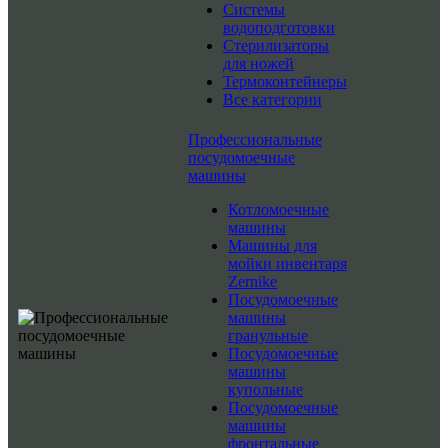
Системы
водоподготовки
Стерилизаторы
для ножей
Термоконтейнеры
Все категории
Профессиональные
посудомоечные
машины
Котломоечные
машины
Машины для
мойки инвентаря
Zernike
Посудомоечные
машины
гранульные
Посудомоечные
машины
купольные
Посудомоечные
машины
фронтальные