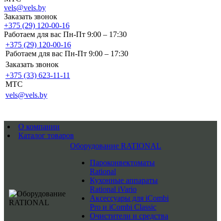
vels@vels.by
Заказать звонок
+375 (29) 120-00-16
Работаем для вас Пн-Пт 9:00 – 17:30
+375 (29) 120-00-16
Работаем для вас Пн-Пт 9:00 – 17:30
Заказать звонок
+375 (33) 623-11-11
MTC
vels@vels.by
О компании
Каталог товаров
Оборудование RATIONAL
Пароконвектоматы
Rational
Кухонные аппараты
Rational iVario
Аксессуары для iCombi
Pro и iCombi Classic
Очистители и средства