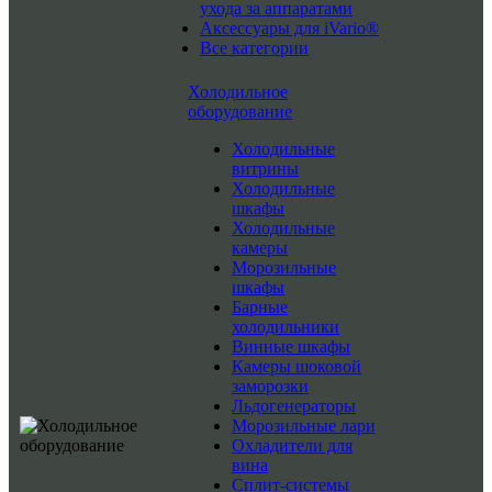
ухода за аппаратами
Аксессуары для iVario®
Все категории
Холодильное
оборудование
Холодильные
витрины
Холодильные
шкафы
Холодильные
камеры
Морозильные
шкафы
Барные
холодильники
Винные шкафы
Камеры шоковой
заморозки
Льдогенераторы
Морозильные лари
Охладители для
вина
Сплит-системы