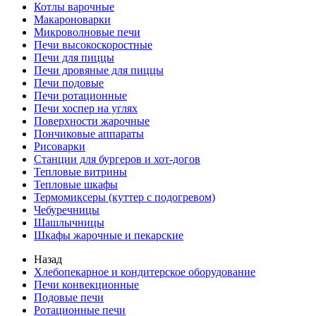
Котлы варочные
Макароноварки
Микроволновые печи
Печи высокоскоростные
Печи для пиццы
Печи дровяные для пиццы
Печи подовые
Печи ротационные
Печи хоспер на углях
Поверхности жарочные
Пончиковые аппараты
Рисоварки
Станции для бургеров и хот-догов
Тепловые витрины
Тепловые шкафы
Термомиксеры (куттер с подогревом)
Чебуречницы
Шашлычницы
Шкафы жарочные и пекарские
Назад
Хлебопекарное и кондитерское оборудование
Печи конвекционные
Подовые печи
Ротационные печи