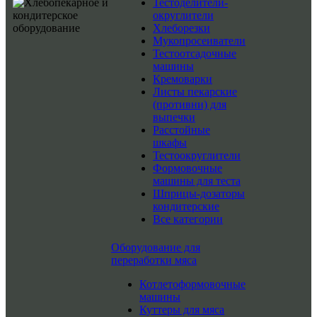
Тестоделители-
округлители
Хлеборезки
Мукопросеиватели
Тестоотсадочные
машины
Кремоварки
Листы пекарские
(противни) для
выпечки
Расстойные
шкафы
Тестоокруглители
Формовочные
машины для теста
Шприцы-дозаторы
кондитерские
Все категории
Оборудование для
переработки мяса
Котлетоформовочные
машины
Куттеры для мяса