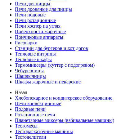
Печи для пиццы
Печи дровяные для пиццы
Печи подовые
Печи ротационные
Печи хоспер на углях
Поверхности жарочные
Пончиковые аппараты
Рисоварки
Станции для бургеров и хот-догов
Тепловые витрины
Тепловые шкафы
Термомиксеры (куттер с подогревом)
Чебуречницы
Шашлычницы
Шкафы жарочные и пекарские
Назад
Хлебопекарное и кондитерское оборудование
Печи конвекционные
Подовые печи
Ротационные печи
Планетарные миксеры (взбивальные машины)
Тестомесы
Тестораскаточные машины
Тестоделители