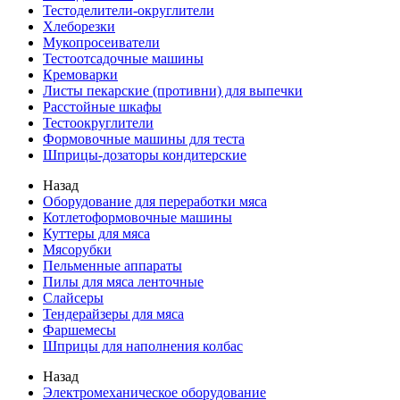
Тестоделители-округлители
Хлеборезки
Мукопросеиватели
Тестоотсадочные машины
Кремоварки
Листы пекарские (противни) для выпечки
Расстойные шкафы
Тестоокруглители
Формовочные машины для теста
Шприцы-дозаторы кондитерские
Назад
Оборудование для переработки мяса
Котлетоформовочные машины
Куттеры для мяса
Мясорубки
Пельменные аппараты
Пилы для мяса ленточные
Слайсеры
Тендерайзеры для мяса
Фаршемесы
Шприцы для наполнения колбас
Назад
Электромеханическое оборудование