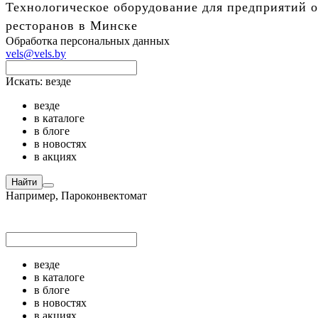
Технологическое оборудование для предприятий о
ресторанов в Минске
Обработка персональных данных
vels@vels.by
Искать:
везде
везде
в каталоге
в блоге
в новостях
в акциях
Найти
Например,
Пароконвектомат
везде
в каталоге
в блоге
в новостях
в акциях