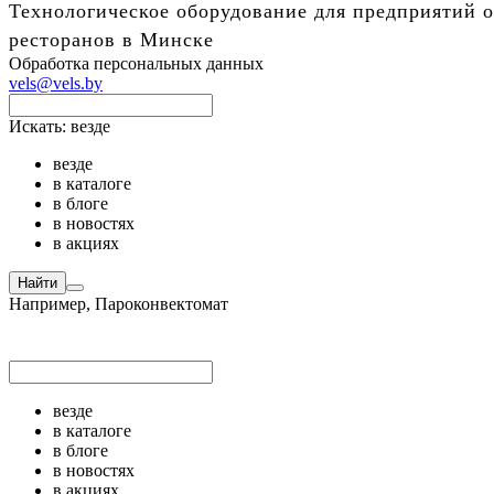
Технологическое оборудование для предприятий о
ресторанов в Минске
Обработка персональных данных
vels@vels.by
Искать:
везде
везде
в каталоге
в блоге
в новостях
в акциях
Найти
Например,
Пароконвектомат
везде
в каталоге
в блоге
в новостях
в акциях