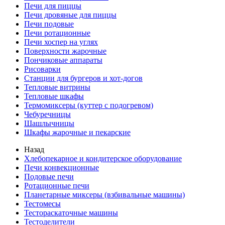
Печи для пиццы
Печи дровяные для пиццы
Печи подовые
Печи ротационные
Печи хоспер на углях
Поверхности жарочные
Пончиковые аппараты
Рисоварки
Станции для бургеров и хот-догов
Тепловые витрины
Тепловые шкафы
Термомиксеры (куттер с подогревом)
Чебуречницы
Шашлычницы
Шкафы жарочные и пекарские
Назад
Хлебопекарное и кондитерское оборудование
Печи конвекционные
Подовые печи
Ротационные печи
Планетарные миксеры (взбивальные машины)
Тестомесы
Тестораскаточные машины
Тестоделители