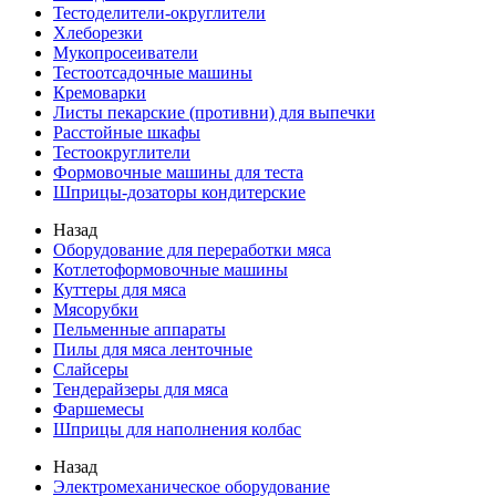
Тестоделители-округлители
Хлеборезки
Мукопросеиватели
Тестоотсадочные машины
Кремоварки
Листы пекарские (противни) для выпечки
Расстойные шкафы
Тестоокруглители
Формовочные машины для теста
Шприцы-дозаторы кондитерские
Назад
Оборудование для переработки мяса
Котлетоформовочные машины
Куттеры для мяса
Мясорубки
Пельменные аппараты
Пилы для мяса ленточные
Слайсеры
Тендерайзеры для мяса
Фаршемесы
Шприцы для наполнения колбас
Назад
Электромеханическое оборудование