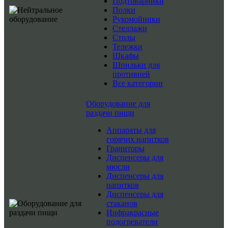
Подтоварники
Полки
Рукомойники
Стеллажи
Столы
Тележки
Шкафы
Шпильки для
противней
Все категории
Оборудование для
раздачи пищи
Аппараты для
горячих напитков
Граниторы
Диспенсеры для
мюсли
Диспенсеры для
напитков
Диспенсеры для
стаканов
Инфракрасные
подогреватели