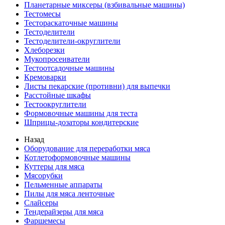
Планетарные миксеры (взбивальные машины)
Тестомесы
Тестораскаточные машины
Тестоделители
Тестоделители-округлители
Хлеборезки
Мукопросеиватели
Тестоотсадочные машины
Кремоварки
Листы пекарские (противни) для выпечки
Расстойные шкафы
Тестоокруглители
Формовочные машины для теста
Шприцы-дозаторы кондитерские
Назад
Оборудование для переработки мяса
Котлетоформовочные машины
Куттеры для мяса
Мясорубки
Пельменные аппараты
Пилы для мяса ленточные
Слайсеры
Тендерайзеры для мяса
Фаршемесы