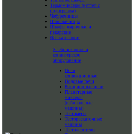
Термомиксеры (куттер с
подогревом)
Чебуречницы
Шашлычницы
Шкафы жарочные и
пекарские
Все категории
Хлебопекарное и
кондитерское
оборудование
Печи
конвекционные
Подовые печи
Ротационные печи
Планетарные
миксеры
(взбивальные
машины)
Тестомесы
Тестораскаточные
машины
Тестоделители