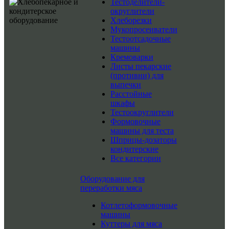
Тестоделители-
округлители
Хлеборезки
Мукопросеиватели
Тестоотсадочные
машины
Кремоварки
Листы пекарские
(противни) для
выпечки
Расстойные
шкафы
Тестоокруглители
Формовочные
машины для теста
Шприцы-дозаторы
кондитерские
Все категории
Оборудование для
переработки мяса
Котлетоформовочные
машины
Куттеры для мяса