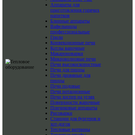
Аппараты для
приготовления горячих
напитков
Блинные аппараты
Вафельницы
профессиональные
Грили
Конвекционные печи
Котлы варочные
Макароноварки
Микроволновые печи
Печи высокоскоростные
Печи для пиццы
Печи дровяные для
пиццы
Печи подовые
Печи ротационные
Печи хоспер на углях
Поверхности жарочные
Пончиковые аппараты
Рисоварки
Станции для бургеров и
хот-догов
Тепловые витрины
Тепловые шкафы