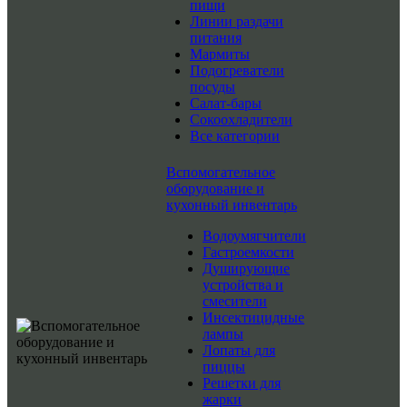
пищи
Линии раздачи
питания
Мармиты
Подогреватели
посуды
Салат-бары
Сокоохладители
Все категории
Вспомогательное
оборудование и
кухонный инвентарь
Водоумягчители
Гастроемкости
Душирующие
устройства и
смесители
Инсектицидные
лампы
Лопаты для
пиццы
Решетки для
жарки