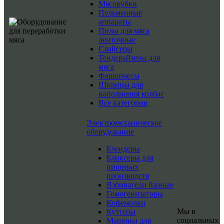
Мясорубки
Пельменные
аппараты
Пилы для мяса
ленточные
Слайсеры
Тендерайзеры для
мяса
Фаршемесы
Шприцы для
наполнения колбас
Все категории
Электромеханическое
оборудование
Блендеры
Бликсеры для
пищевых
производств
Взбиватели барные
Гомогенизаторы
Кофемолки
Мы в
Куттеры
социальных
Машины для