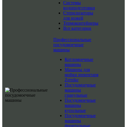
Системы
водоподготовки
Стерилизаторы
для ножей
Термоконтейнеры
Все категории
Профессиональные
посудомоечные
машины
Котломоечные
машины
Машины для
мойки инвентаря
Zernike
Посудомоечные
машины
гранульные
Посудомоечные
машины
купольные
Посудомоечные
машины
фронтальные