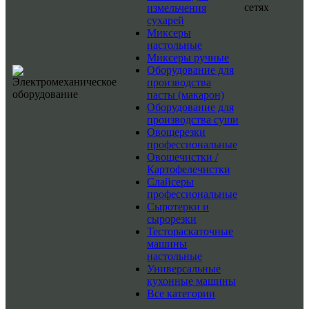
сетях
измельчения
сухарей
Миксеры
настольные
Миксеры ручные
Оборудование для
производства
пасты (макарон)
Оборудование для
производства суши
Овощерезки
профессиональные
Овощечистки /
Картофелечистки
Слайсеры
профессиональные
Сыротерки и
сырорезки
Тестораскаточные
машины
настольные
Универсальные
кухонные машины
Все категории