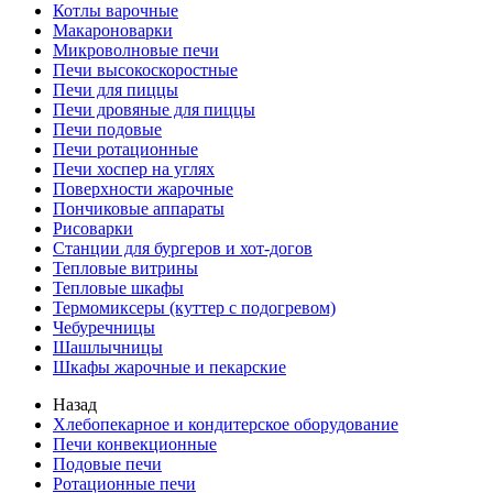
Котлы варочные
Макароноварки
Микроволновые печи
Печи высокоскоростные
Печи для пиццы
Печи дровяные для пиццы
Печи подовые
Печи ротационные
Печи хоспер на углях
Поверхности жарочные
Пончиковые аппараты
Рисоварки
Станции для бургеров и хот-догов
Тепловые витрины
Тепловые шкафы
Термомиксеры (куттер с подогревом)
Чебуречницы
Шашлычницы
Шкафы жарочные и пекарские
Назад
Хлебопекарное и кондитерское оборудование
Печи конвекционные
Подовые печи
Ротационные печи