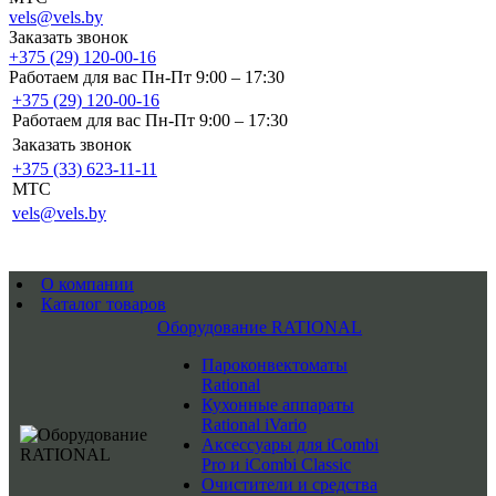
vels@vels.by
Заказать звонок
+375 (29) 120-00-16
Работаем для вас Пн-Пт 9:00 – 17:30
+375 (29) 120-00-16
Работаем для вас Пн-Пт 9:00 – 17:30
Заказать звонок
+375 (33) 623-11-11
MTC
vels@vels.by
О компании
Каталог товаров
Оборудование RATIONAL
Пароконвектоматы
Rational
Кухонные аппараты
Rational iVario
Аксессуары для iCombi
Pro и iCombi Classic
Очистители и средства