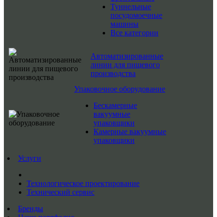
Туннельные
посудомоечные
машины
Все категории
Автоматизированные
линии для пищевого
производства
Упаковочное оборудование
Бескамерные
вакуумные
упаковщики
Камерные вакуумные
упаковщики
Услуги
Технологическое проектирование
Технический сервис
Бренды