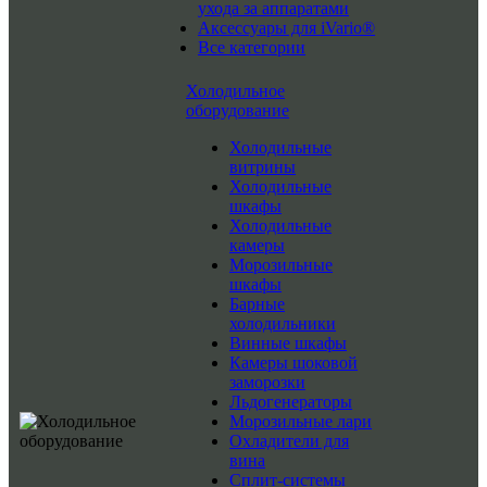
ухода за аппаратами
Аксессуары для iVario®
Все категории
Холодильное
оборудование
Холодильные
витрины
Холодильные
шкафы
Холодильные
камеры
Морозильные
шкафы
Барные
холодильники
Винные шкафы
Камеры шоковой
заморозки
Льдогенераторы
Морозильные лари
Охладители для
вина
Сплит-системы