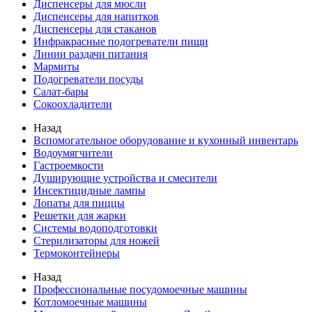
Диспенсеры для мюсли
Диспенсеры для напитков
Диспенсеры для стаканов
Инфракрасные подогреватели пищи
Линии раздачи питания
Мармиты
Подогреватели посуды
Салат-бары
Сокоохладители
Назад
Вспомогательное оборудование и кухонный инвентарь
Водоумягчители
Гастроемкости
Душирующие устройства и смесители
Инсектицидные лампы
Лопаты для пиццы
Решетки для жарки
Системы водоподготовки
Стерилизаторы для ножей
Термоконтейнеры
Назад
Профессиональные посудомоечные машины
Котломоечные машины