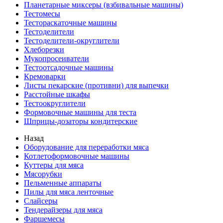
Планетарные миксеры (взбивальные машины)
Тестомесы
Тестораскаточные машины
Тестоделители
Тестоделители-округлители
Хлеборезки
Мукопросеиватели
Тестоотсадочные машины
Кремоварки
Листы пекарские (противни) для выпечки
Расстойные шкафы
Тестоокруглители
Формовочные машины для теста
Шприцы-дозаторы кондитерские
Назад
Оборудование для переработки мяса
Котлетоформовочные машины
Куттеры для мяса
Мясорубки
Пельменные аппараты
Пилы для мяса ленточные
Слайсеры
Тендерайзеры для мяса
Фаршемесы