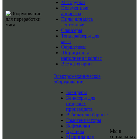
Мясорубки
Пельменные
аппараты
Пилы для мяса
ленточные
Слайсеры
Тендерайзеры для
мяса
Фаршемесы
Шприцы для
наполнения колбас
Все категории
Электромеханическое
оборудование
Блендеры
Бликсеры для
пищевых
производств
Взбиватели барные
Гомогенизаторы
Кофемолки
Мы в
Куттеры
социальных
Машины для