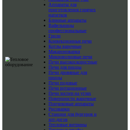
Аппараты для
приготовления горячих
напитков
Блинные аппараты
Вафельницы
профессиональные
Грили
Конвекционные печи
Котлы варочные
Макароноварки
Микроволновые печи
Печи высокоскоростные
Печи для пиццы
Печи дровяные для
пиццы
Печи подовые
Печи ротационные
Печи хоспер на углях
Поверхности жарочные
Пончиковые аппараты
Рисоварки
Станции для бургеров и
хот-догов
Тепловые витрины
Тепловые шкафы