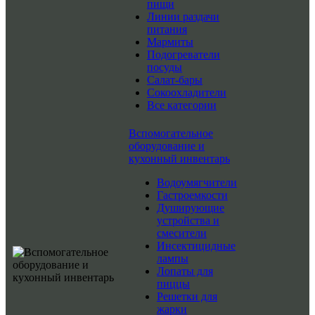
пищи
Линии раздачи
питания
Мармиты
Подогреватели
посуды
Салат-бары
Сокоохладители
Все категории
Вспомогательное
оборудование и
кухонный инвентарь
Водоумягчители
Гастроемкости
Душирующие
устройства и
смесители
Инсектицидные
лампы
Лопаты для
пиццы
Решетки для
жарки