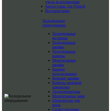
ухода за аппаратами
Аксессуары для iVario®
Все категории
Холодильное
оборудование
Холодильные
витрины
Холодильные
шкафы
Холодильные
камеры
Морозильные
шкафы
Барные
холодильники
Винные шкафы
Камеры шоковой
заморозки
Льдогенераторы
Морозильные лари
Охладители для
вина
Сплит-системы