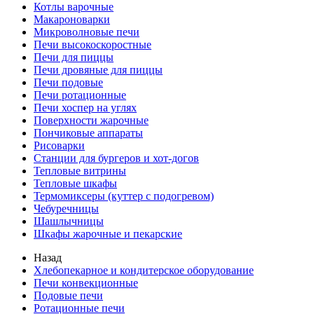
Котлы варочные
Макароноварки
Микроволновые печи
Печи высокоскоростные
Печи для пиццы
Печи дровяные для пиццы
Печи подовые
Печи ротационные
Печи хоспер на углях
Поверхности жарочные
Пончиковые аппараты
Рисоварки
Станции для бургеров и хот-догов
Тепловые витрины
Тепловые шкафы
Термомиксеры (куттер с подогревом)
Чебуречницы
Шашлычницы
Шкафы жарочные и пекарские
Назад
Хлебопекарное и кондитерское оборудование
Печи конвекционные
Подовые печи
Ротационные печи