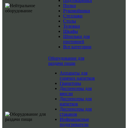
Подтоварники
Полки
Рукомойники
Стеллажи
Столы
Тележки
Шкафы
Шпильки для
противней
Все категории
Оборудование для
раздачи пищи
Аппараты для
горячих напитков
Граниторы
Диспенсеры для
мюсли
Диспенсеры для
напитков
Диспенсеры для
стаканов
Инфракрасные
подогреватели