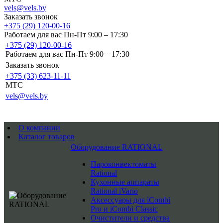
vels@vels.by
Заказать звонок
+375 (29) 120-00-16
Работаем для вас Пн-Пт 9:00 – 17:30
+375 (29) 120-00-16
Работаем для вас Пн-Пт 9:00 – 17:30
Заказать звонок
+375 (33) 623-11-11
MTC
vels@vels.by
О компании
Каталог товаров
Оборудование RATIONAL
Пароконвектоматы
Rational
Кухонные аппараты
Rational iVario
Аксессуары для iCombi
Pro и iCombi Classic
Очистители и средства