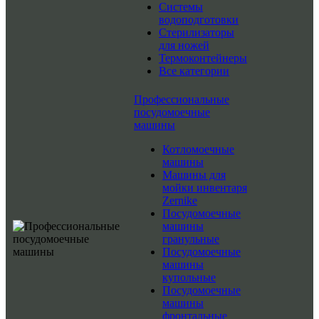
Системы
водоподготовки
Стерилизаторы
для ножей
Термоконтейнеры
Все категории
Профессиональные
посудомоечные
машины
Котломоечные
машины
Машины для
мойки инвентаря
Zernike
Посудомоечные
машины
гранульные
Посудомоечные
машины
купольные
Посудомоечные
машины
фронтальные