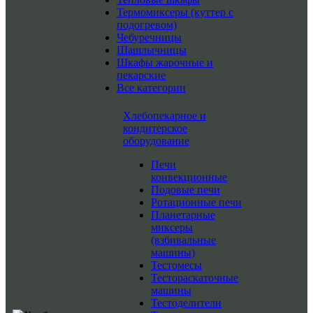
Термомиксеры (куттер с
подогревом)
Чебуречницы
Шашлычницы
Шкафы жарочные и
пекарские
Все категории
Хлебопекарное и
кондитерское
оборудование
Печи
конвекционные
Подовые печи
Ротационные печи
Планетарные
миксеры
(взбивальные
машины)
Тестомесы
Тестораскаточные
машины
Тестоделители