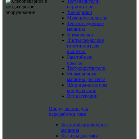
Тестоделители-
округлители
Хлеборезки
Мукопросеиватели
Тестоотсадочные
машины
Кремоварки
Листы пекарские
(противни) для
выпечки
Расстойные
шкафы
Тестоокруглители
Формовочные
машины для теста
Шприцы-дозаторы
кондитерские
Все категории
Оборудование для
переработки мяса
Котлетоформовочные
машины
Куттеры для мяса