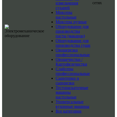
сетях
измельчения
сухарей
Миксеры
настольные
Миксеры ручные
Оборудование для
производства
пасты (макарон)
Оборудование для
производства суши
Овощерезки
профессиональные
Овощечистки /
Картофелечистки
Слайсеры
профессиональные
Сыротерки и
сырорезки
Тестораскаточные
машины
настольные
Универсальные
кухонные машины
Все категории