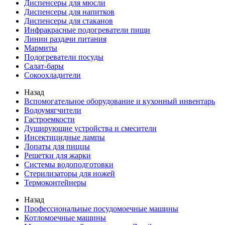
Диспенсеры для мюсли
Диспенсеры для напитков
Диспенсеры для стаканов
Инфракрасные подогреватели пищи
Линии раздачи питания
Мармиты
Подогреватели посуды
Салат-бары
Сокоохладители
Назад
Вспомогательное оборудование и кухонный инвентарь
Водоумягчители
Гастроемкости
Душирующие устройства и смесители
Инсектицидные лампы
Лопаты для пиццы
Решетки для жарки
Системы водоподготовки
Стерилизаторы для ножей
Термоконтейнеры
Назад
Профессиональные посудомоечные машины
Котломоечные машины