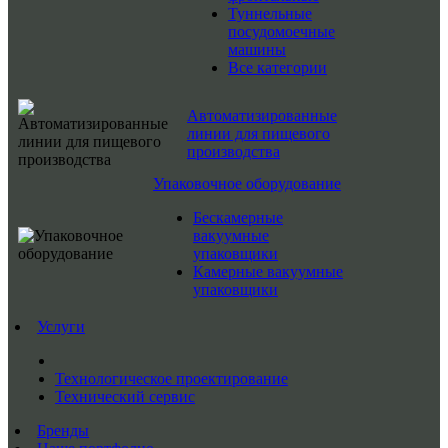
Туннельные
посудомоечные
машины
Все категории
Автоматизированные
линии для пищевого
производства
Упаковочное оборудование
Бескамерные
вакуумные
упаковщики
Камерные вакуумные
упаковщики
Услуги
Технологическое проектирование
Технический сервис
Бренды