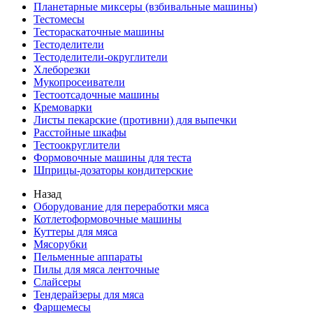
Планетарные миксеры (взбивальные машины)
Тестомесы
Тестораскаточные машины
Тестоделители
Тестоделители-округлители
Хлеборезки
Мукопросеиватели
Тестоотсадочные машины
Кремоварки
Листы пекарские (противни) для выпечки
Расстойные шкафы
Тестоокруглители
Формовочные машины для теста
Шприцы-дозаторы кондитерские
Назад
Оборудование для переработки мяса
Котлетоформовочные машины
Куттеры для мяса
Мясорубки
Пельменные аппараты
Пилы для мяса ленточные
Слайсеры
Тендерайзеры для мяса
Фаршемесы