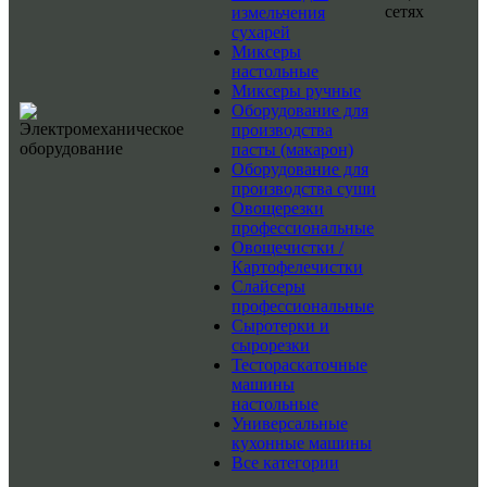
сетях
измельчения
сухарей
Миксеры
настольные
Миксеры ручные
Оборудование для
производства
пасты (макарон)
Оборудование для
производства суши
Овощерезки
профессиональные
Овощечистки /
Картофелечистки
Слайсеры
профессиональные
Сыротерки и
сырорезки
Тестораскаточные
машины
настольные
Универсальные
кухонные машины
Все категории