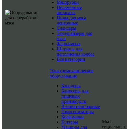
Мясорубки
Пельменные
аппараты
Пилы для мяса
ленточные
Слайсеры
Тендерайзеры для
мяса
Фаршемесы
Шприцы для
наполнения колбас
Все категории
Электромеханическое
оборудование
Блендеры
Бликсеры для
пищевых
производств
Взбиватели барные
Гомогенизаторы
Кофемолки
Мы в
Куттеры
социальных
Машины для