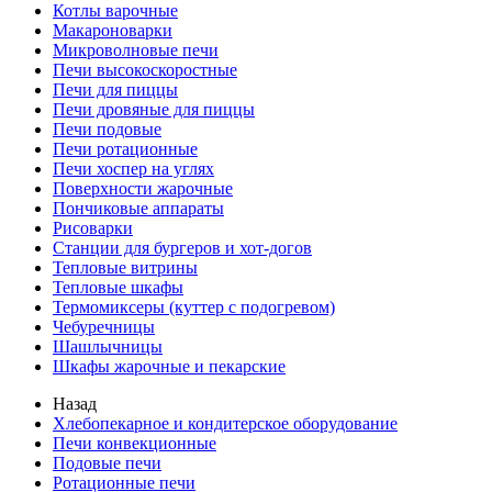
Котлы варочные
Макароноварки
Микроволновые печи
Печи высокоскоростные
Печи для пиццы
Печи дровяные для пиццы
Печи подовые
Печи ротационные
Печи хоспер на углях
Поверхности жарочные
Пончиковые аппараты
Рисоварки
Станции для бургеров и хот-догов
Тепловые витрины
Тепловые шкафы
Термомиксеры (куттер с подогревом)
Чебуречницы
Шашлычницы
Шкафы жарочные и пекарские
Назад
Хлебопекарное и кондитерское оборудование
Печи конвекционные
Подовые печи
Ротационные печи