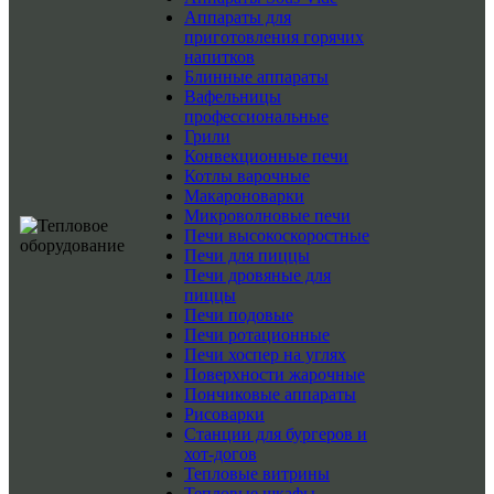
Аппараты для
приготовления горячих
напитков
Блинные аппараты
Вафельницы
профессиональные
Грили
Конвекционные печи
Котлы варочные
Макароноварки
Микроволновые печи
Печи высокоскоростные
Печи для пиццы
Печи дровяные для
пиццы
Печи подовые
Печи ротационные
Печи хоспер на углях
Поверхности жарочные
Пончиковые аппараты
Рисоварки
Станции для бургеров и
хот-догов
Тепловые витрины
Тепловые шкафы