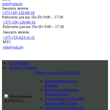
vels@vels.by
Заказать звонок
+375 (29) 120-00-16
Работаем для вас Пн-Пт 9:00 – 17:30
+375 (29) 120-00-16
Работаем для вас Пн-Пт 9:00 – 17:30
Заказать звонок
+375 (33) 623-11-11
MTC
vels@vels.by
О компании
Каталог товаров
Оборудование RATIONAL
Пароконвектоматы
Rational
Кухонные аппараты
Rational iVario
Аксессуары для iCombi
Pro и iCombi Classic
Очистители и средства