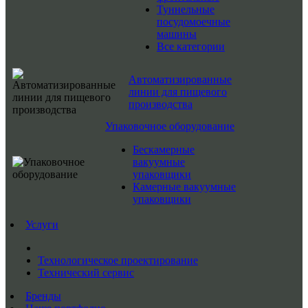
Туннельные
посудомоечные
машины
Все категории
Автоматизированные
линии для пищевого
производства
Упаковочное оборудование
Бескамерные
вакуумные
упаковщики
Камерные вакуумные
упаковщики
Услуги
Технологическое проектирование
Технический сервис
Бренды