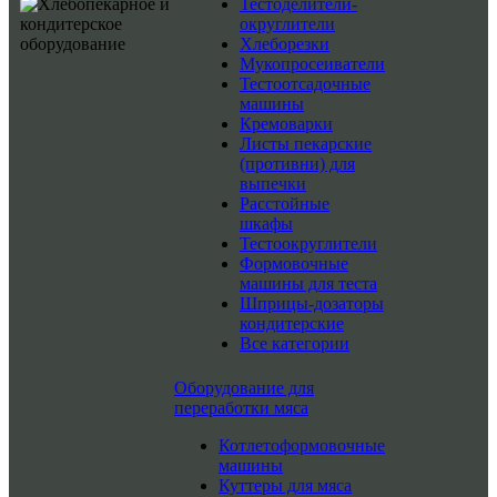
Тестоделители-
округлители
Хлеборезки
Мукопросеиватели
Тестоотсадочные
машины
Кремоварки
Листы пекарские
(противни) для
выпечки
Расстойные
шкафы
Тестоокруглители
Формовочные
машины для теста
Шприцы-дозаторы
кондитерские
Все категории
Оборудование для
переработки мяса
Котлетоформовочные
машины
Куттеры для мяса