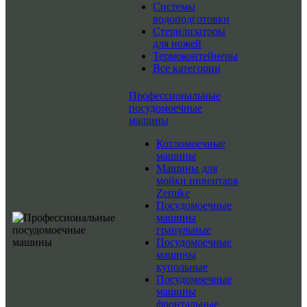
Системы
водоподготовки
Стерилизаторы
для ножей
Термоконтейнеры
Все категории
Профессиональные
посудомоечные
машины
Котломоечные
машины
Машины для
мойки инвентаря
Zernike
Посудомоечные
машины
гранульные
Посудомоечные
машины
купольные
Посудомоечные
машины
фронтальные