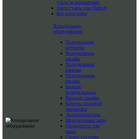
ухода за аппаратами
Аксессуары для iVario®
Все категории
Холодильное
оборудование
Холодильные
витрины
Холодильные
шкафы
Холодильные
камеры
Морозильные
шкафы
Барные
холодильники
Винные шкафы
Камеры шоковой
заморозки
Льдогенераторы
Морозильные лари
Охладители для
вина
Сплит-системы