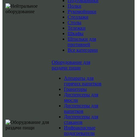
Подтоварники
Полки
Рукомойники
Стеллажи
Столы
Тележки
Шкафы
Шпильки для
противней
Все категории
Оборудование для
раздачи пищи
Аппараты для
горячих напитков
Граниторы
Диспенсеры для
мюсли
Диспенсеры для
напитков
Диспенсеры для
стаканов
Инфракрасные
подогреватели