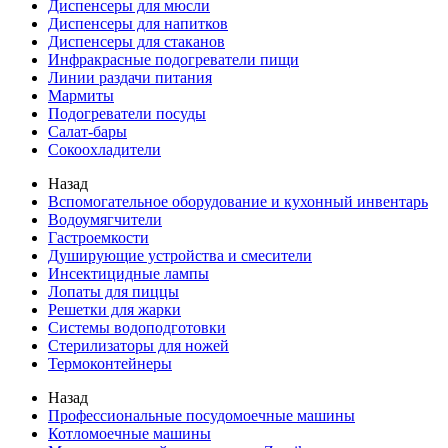
Диспенсеры для мюсли
Диспенсеры для напитков
Диспенсеры для стаканов
Инфракрасные подогреватели пищи
Линии раздачи питания
Мармиты
Подогреватели посуды
Салат-бары
Сокоохладители
Назад
Вспомогательное оборудование и кухонный инвентарь
Водоумягчители
Гастроемкости
Душирующие устройства и смесители
Инсектицидные лампы
Лопаты для пиццы
Решетки для жарки
Системы водоподготовки
Стерилизаторы для ножей
Термоконтейнеры
Назад
Профессиональные посудомоечные машины
Котломоечные машины