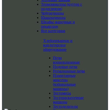
Термомиксеры (куттер с
подогревом)
Чебуречницы
Шашлычницы
Шкафы жарочные и
пекарские
Все категории
Хлебопекарное и
кондитерское
оборудование
Печи
конвекционные
Подовые печи
Ротационные печи
Планетарные
миксеры
(взбивальные
машины)
Тестомесы
Тестораскаточные
машины
Тестоделители