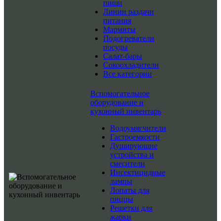
пищи
Линии раздачи
питания
Мармиты
Подогреватели
посуды
Салат-бары
Сокоохладители
Все категории
Вспомогательное
оборудование и
кухонный инвентарь
Водоумягчители
Гастроемкости
Душирующие
устройства и
смесители
Инсектицидные
лампы
Лопаты для
пиццы
Решетки для
жарки