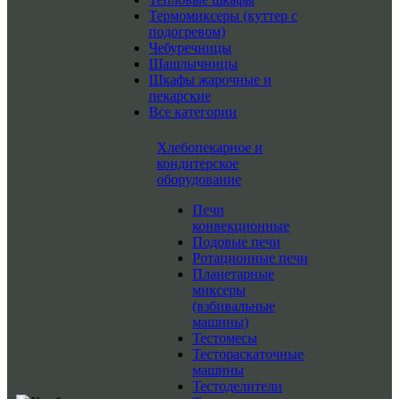
Термомиксеры (куттер с
подогревом)
Чебуречницы
Шашлычницы
Шкафы жарочные и
пекарские
Все категории
Хлебопекарное и
кондитерское
оборудование
Печи
конвекционные
Подовые печи
Ротационные печи
Планетарные
миксеры
(взбивальные
машины)
Тестомесы
Тестораскаточные
машины
Тестоделители