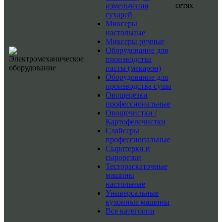
сетях
измельчения
сухарей
Миксеры
настольные
Миксеры ручные
Оборудование для
производства
пасты (макарон)
Оборудование для
производства суши
Овощерезки
профессиональные
Овощечистки /
Картофелечистки
Слайсеры
профессиональные
Сыротерки и
сырорезки
Тестораскаточные
машины
настольные
Универсальные
кухонные машины
Все категории