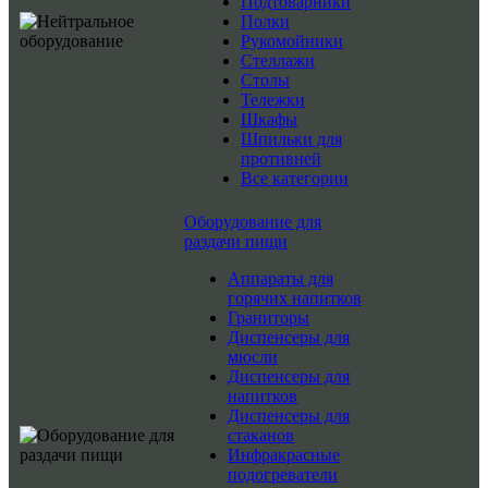
Подтоварники
Полки
Рукомойники
Стеллажи
Столы
Тележки
Шкафы
Шпильки для
противней
Все категории
Оборудование для
раздачи пищи
Аппараты для
горячих напитков
Граниторы
Диспенсеры для
мюсли
Диспенсеры для
напитков
Диспенсеры для
стаканов
Инфракрасные
подогреватели