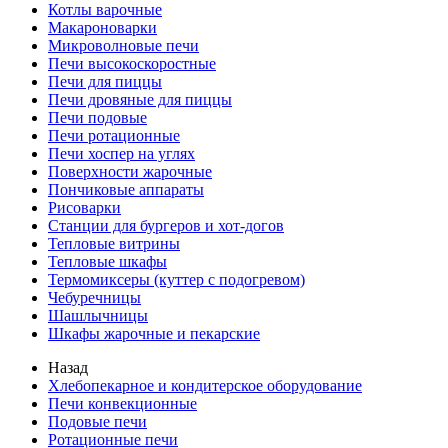
Котлы варочные
Макароноварки
Микроволновые печи
Печи высокоскоростные
Печи для пиццы
Печи дровяные для пиццы
Печи подовые
Печи ротационные
Печи хоспер на углях
Поверхности жарочные
Пончиковые аппараты
Рисоварки
Станции для бургеров и хот-догов
Тепловые витрины
Тепловые шкафы
Термомиксеры (куттер с подогревом)
Чебуречницы
Шашлычницы
Шкафы жарочные и пекарские
Назад
Хлебопекарное и кондитерское оборудование
Печи конвекционные
Подовые печи
Ротационные печи