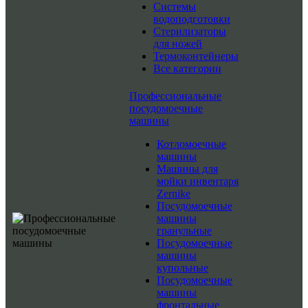
Системы
водоподготовки
Стерилизаторы
для ножей
Термоконтейнеры
Все категории
Профессиональные
посудомоечные
машины
Котломоечные
машины
Машины для
мойки инвентаря
Zernike
Посудомоечные
машины
гранульные
Посудомоечные
машины
купольные
Посудомоечные
машины
фронтальные