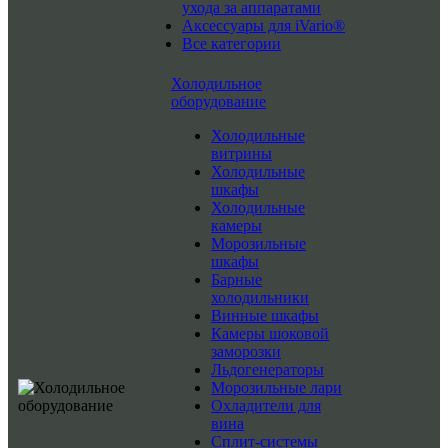
ухода за аппаратами
Аксессуары для iVario®
Все категории
Холодильное
оборудование
Холодильные
витрины
Холодильные
шкафы
Холодильные
камеры
Морозильные
шкафы
Барные
холодильники
Винные шкафы
Камеры шоковой
заморозки
Льдогенераторы
Морозильные лари
Охладители для
вина
Сплит-системы