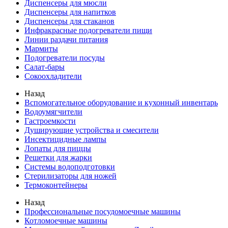
Диспенсеры для мюсли
Диспенсеры для напитков
Диспенсеры для стаканов
Инфракрасные подогреватели пищи
Линии раздачи питания
Мармиты
Подогреватели посуды
Салат-бары
Сокоохладители
Назад
Вспомогательное оборудование и кухонный инвентарь
Водоумягчители
Гастроемкости
Душирующие устройства и смесители
Инсектицидные лампы
Лопаты для пиццы
Решетки для жарки
Системы водоподготовки
Стерилизаторы для ножей
Термоконтейнеры
Назад
Профессиональные посудомоечные машины
Котломоечные машины