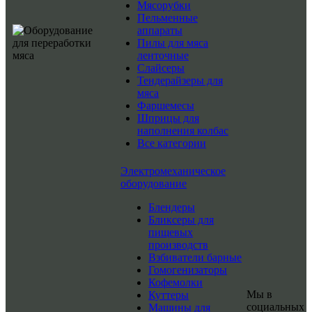
Мясорубки
Пельменные
аппараты
Пилы для мяса
ленточные
Слайсеры
Тендерайзеры для
мяса
Фаршемесы
Шприцы для
наполнения колбас
Все категории
Электромеханическое
оборудование
Блендеры
Бликсеры для
пищевых
производств
Взбиватели барные
Гомогенизаторы
Кофемолки
Мы в
Куттеры
социальных
Машины для