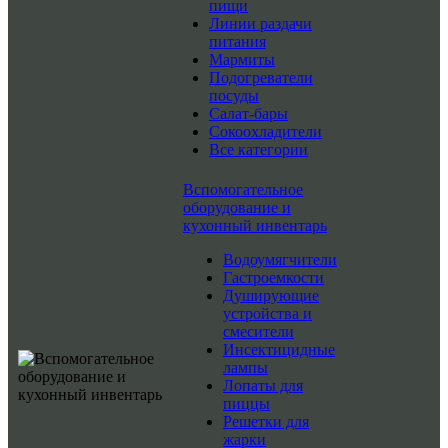
пищи
Линии раздачи
питания
Мармиты
Подогреватели
посуды
Салат-бары
Сокоохладители
Все категории
Вспомогательное
оборудование и
кухонный инвентарь
Водоумягчители
Гастроемкости
Душирующие
устройства и
смесители
Инсектицидные
лампы
Лопаты для
пиццы
Решетки для
жарки