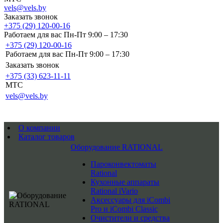
vels@vels.by
Заказать звонок
+375 (29) 120-00-16
Работаем для вас Пн-Пт 9:00 – 17:30
+375 (29) 120-00-16
Работаем для вас Пн-Пт 9:00 – 17:30
Заказать звонок
+375 (33) 623-11-11
MTC
vels@vels.by
О компании
Каталог товаров
Оборудование RATIONAL
Пароконвектоматы
Rational
Кухонные аппараты
Rational iVario
Аксессуары для iCombi
Pro и iCombi Classic
Очистители и средства