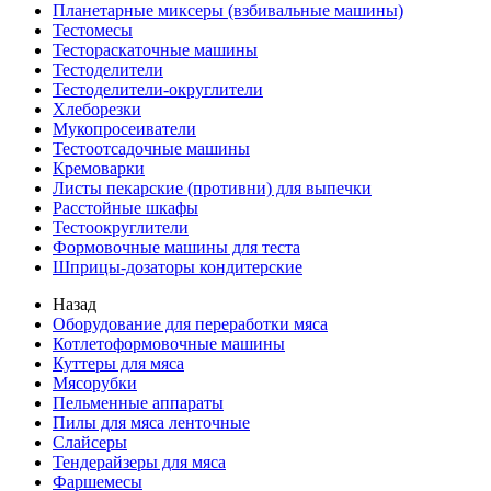
Планетарные миксеры (взбивальные машины)
Тестомесы
Тестораскаточные машины
Тестоделители
Тестоделители-округлители
Хлеборезки
Мукопросеиватели
Тестоотсадочные машины
Кремоварки
Листы пекарские (противни) для выпечки
Расстойные шкафы
Тестоокруглители
Формовочные машины для теста
Шприцы-дозаторы кондитерские
Назад
Оборудование для переработки мяса
Котлетоформовочные машины
Куттеры для мяса
Мясорубки
Пельменные аппараты
Пилы для мяса ленточные
Слайсеры
Тендерайзеры для мяса
Фаршемесы