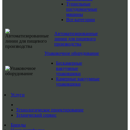
Туннельные
посудомоечные
машины
Все категории
Автоматизированные
линии для пищевого
производства
Упаковочное оборудование
Бескамерные
вакуумные
упаковщики
Камерные вакуумные
упаковщики
Услуги
Технологическое проектирование
Технический сервис
Бренды