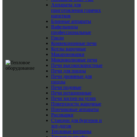
Аппараты для
приготовления горячих
напитков
Блинные аппараты
Вафельницы
профессиональные
Грили
Конвекционные печи
Котлы варочные
Макароноварки
Микроволновые печи
Печи высокоскоростные
Печи для пиццы
Печи дровяные для
пиццы
Печи подовые
Печи ротационные
Печи хоспер на углях
Поверхности жарочные
Пончиковые аппараты
Рисоварки
Станции для бургеров и
хот-догов
Тепловые витрины
Тепловые шкафы