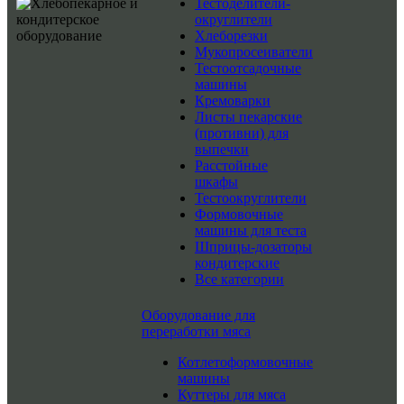
Тестоделители-
округлители
Хлеборезки
Мукопросеиватели
Тестоотсадочные
машины
Кремоварки
Листы пекарские
(противни) для
выпечки
Расстойные
шкафы
Тестоокруглители
Формовочные
машины для теста
Шприцы-дозаторы
кондитерские
Все категории
Оборудование для
переработки мяса
Котлетоформовочные
машины
Куттеры для мяса