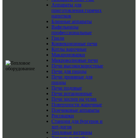
Аппараты для
приготовления горячих
напитков
Блинные аппараты
Вафельницы
профессиональные
Грили
Конвекционные печи
Котлы варочные
Макароноварки
Микроволновые печи
Печи высокоскоростные
Печи для пиццы
Печи дровяные для
пиццы
Печи подовые
Печи ротационные
Печи хоспер на углях
Поверхности жарочные
Пончиковые аппараты
Рисоварки
Станции для бургеров и
хот-догов
Тепловые витрины
Тепловые шкафы