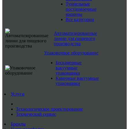
Туннельные
посудомоечные
машины
Все категории
Автоматизированные
линии для пищевого
производства
Упаковочное оборудование
Бескамерные
вакуумные
упаковщики
Камерные вакуумные
упаковщики
Услуги
Технологическое проектирование
Технический сервис
Бренды