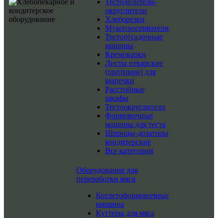
Тестоделители-
округлители
Хлеборезки
Мукопросеиватели
Тестоотсадочные
машины
Кремоварки
Листы пекарские
(противни) для
выпечки
Расстойные
шкафы
Тестоокруглители
Формовочные
машины для теста
Шприцы-дозаторы
кондитерские
Все категории
Оборудование для
переработки мяса
Котлетоформовочные
машины
Куттеры для мяса