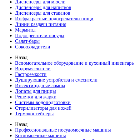
Диспенсеры для мюсли
Диспенсеры для напитков
Диспенсеры для стаканов
Инфракрасные подогреватели пищи
Линии раздачи питания
Мармиты
Подогреватели посуды
Салат-бары
Сокоохладители
Назад
Вспомогательное оборудование и кухонный инвентарь
Водоумягчители
Гастроемкости
Душирующие устройства и смесители
Инсектицидные лампы
Лопаты для пиццы
Решетки для жарки
Системы водоподготовки
Стерилизаторы для ножей
Термоконтейнеры
Назад
Профессиональные посудомоечные машины
Котломоечные машины