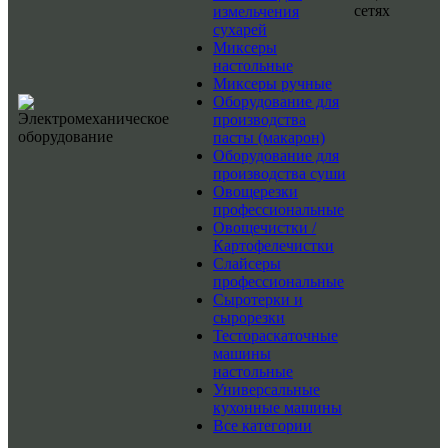
сетях
измельчения
сухарей
Миксеры
настольные
Миксеры ручные
Оборудование для
производства
пасты (макарон)
Оборудование для
производства суши
Овощерезки
профессиональные
Овощечистки /
Картофелечистки
Слайсеры
профессиональные
Сыротерки и
сырорезки
Тестораскаточные
машины
настольные
Универсальные
кухонные машины
Все категории