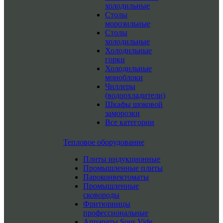
холодильные
Столы
морозильные
Столы
холодильные
Холодильные
горки
Холодильные
моноблоки
Чиллеры
(водоохладители)
Шкафы шоковой
заморозки
Все категории
Тепловое оборудование
Плиты индукционные
Промышленные плиты
Пароконвектоматы
Промышленные
сковороды
Фритюрницы
профессиональные
Аппараты Sous Vide