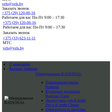
vels@vels.by
Заказать звонок
+375 (29) 120-00-16
Работаем для вас Пн-Пт 9:00 – 17:30
+375 (29) 120-00-16
Работаем для вас Пн-Пт 9:00 – 17:30
Заказать звонок
+375 (33) 623-11-11
MTC
vels@vels.by
О компании
Каталог товаров
Оборудование RATIONAL
Пароконвектоматы
Rational
Кухонные аппараты
Rational iVario
Аксессуары для iCombi
Pro и iCombi Classic
Очистители и средства