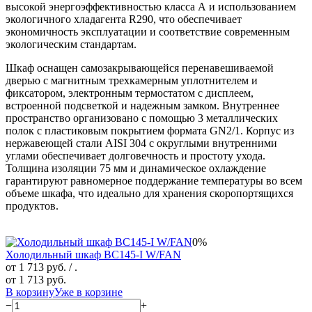
высокой энергоэффективностью класса А и использованием
экологичного хладагента R290, что обеспечивает
экономичность эксплуатации и соответствие современным
экологическим стандартам.
Шкаф оснащен самозакрывающейся перенавешиваемой
дверью с магнитным трехкамерным уплотнителем и
фиксатором, электронным термостатом с дисплеем,
встроенной подсветкой и надежным замком. Внутреннее
пространство организовано с помощью 3 металлических
полок с пластиковым покрытием формата GN2/1. Корпус из
нержавеющей стали AISI 304 с округлыми внутренними
углами обеспечивает долговечность и простоту ухода.
Толщина изоляции 75 мм и динамическое охлаждение
гарантируют равномерное поддержание температуры во всем
объеме шкафа, что идеально для хранения скоропортящихся
продуктов.
0%
Холодильный шкаф BC145-I W/FAN
от 1 713 руб.
/ .
от 1 713 руб.
В корзину
Уже в корзине
−
+