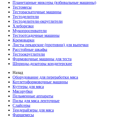
Планетарные миксеры (взбивальные машины)
Тестомесы
Тестораскаточные машины
Тестоделители
Тестоделители-округлители
Хлеборезки
Мукопросеиватели
Тестоотсадочные машины
Кремоварки
Листы пекарские (противни) для выпечки
Расстойные шкафы
Тестоокруглители
Формовочные машины для теста
Шприцы-дозаторы кондитерские
Назад
Оборудование для переработки мяса
Котлетоформовочные машины
Куттеры для мяса
Мясорубки
Пельменные аппараты
Пилы для мяса ленточные
Слайсеры
Тендерайзеры для мяса
Фаршемесы