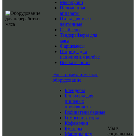
Мясорубки
Пельменные
аппараты
Пилы для мяса
ленточные
Слайсеры
Тендерайзеры для
мяса
Фаршемесы
Шприцы для
наполнения колбас
Все категории
Электромеханическое
оборудование
Блендеры
Бликсеры для
пищевых
производств
Взбиватели барные
Гомогенизаторы
Кофемолки
Мы в
Куттеры
социальных
Машины для