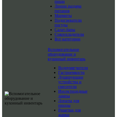
пищи
Линии раздачи
питания
Мармиты
Подогреватели
посуды
Салат-бары
Сокоохладители
Все категории
Вспомогательное
оборудование и
кухонный инвентарь
Водоумягчители
Гастроемкости
Душирующие
устройства и
смесители
Инсектицидные
лампы
Лопаты для
пиццы
Решетки для
жарки