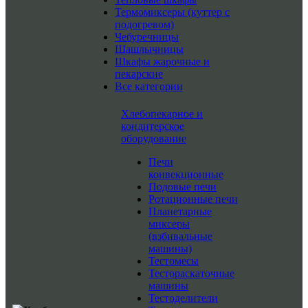
Термомиксеры (куттер с
подогревом)
Чебуречницы
Шашлычницы
Шкафы жарочные и
пекарские
Все категории
Хлебопекарное и
кондитерское
оборудование
Печи
конвекционные
Подовые печи
Ротационные печи
Планетарные
миксеры
(взбивальные
машины)
Тестомесы
Тестораскаточные
машины
Тестоделители