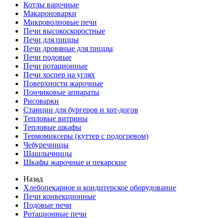
Котлы варочные
Макароноварки
Микроволновые печи
Печи высокоскоростные
Печи для пиццы
Печи дровяные для пиццы
Печи подовые
Печи ротационные
Печи хоспер на углях
Поверхности жарочные
Пончиковые аппараты
Рисоварки
Станции для бургеров и хот-догов
Тепловые витрины
Тепловые шкафы
Термомиксеры (куттер с подогревом)
Чебуречницы
Шашлычницы
Шкафы жарочные и пекарские
Назад
Хлебопекарное и кондитерское оборудование
Печи конвекционные
Подовые печи
Ротационные печи