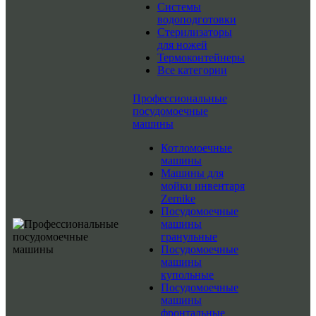
Системы
водоподготовки
Стерилизаторы
для ножей
Термоконтейнеры
Все категории
Профессиональные
посудомоечные
машины
Котломоечные
машины
Машины для
мойки инвентаря
Zernike
Посудомоечные
машины
гранульные
Посудомоечные
машины
купольные
Посудомоечные
машины
фронтальные