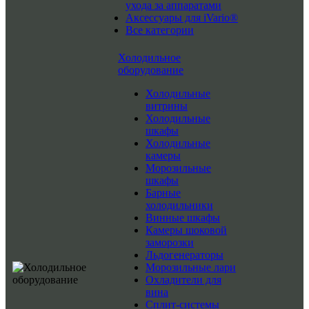
ухода за аппаратами
Аксессуары для iVario®
Все категории
Холодильное
оборудование
Холодильные
витрины
Холодильные
шкафы
Холодильные
камеры
Морозильные
шкафы
Барные
холодильники
Винные шкафы
Камеры шоковой
заморозки
Льдогенераторы
Морозильные лари
Охладители для
вина
Сплит-системы