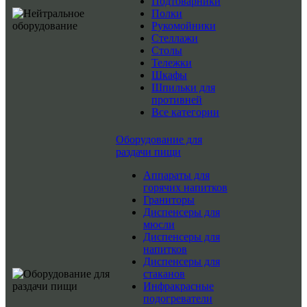
Подтоварники
Полки
Рукомойники
Стеллажи
Столы
Тележки
Шкафы
Шпильки для
противней
Все категории
Оборудование для
раздачи пищи
Аппараты для
горячих напитков
Граниторы
Диспенсеры для
мюсли
Диспенсеры для
напитков
Диспенсеры для
стаканов
Инфракрасные
подогреватели