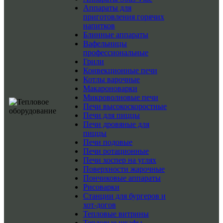
Аппараты для
приготовления горячих
напитков
Блинные аппараты
Вафельницы
профессиональные
Грили
Конвекционные печи
Котлы варочные
Макароноварки
Микроволновые печи
Печи высокоскоростные
Печи для пиццы
Печи дровяные для
пиццы
Печи подовые
Печи ротационные
Печи хоспер на углях
Поверхности жарочные
Пончиковые аппараты
Рисоварки
Станции для бургеров и
хот-догов
Тепловые витрины
Тепловые шкафы