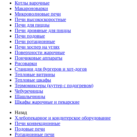
Котлы варочные
Макароноварки
Микроволновые печи
Печи высокоскоростные
Печи для пиццы
Печи дровяные для пиццы
Печи подовые
Печи ротационные
Печи хоспер на углях
Поверхности жарочные
Пончиковые аппараты
Рисоварки
Станции для бургеров и хот-догов
Тепловые витрины
Тепловые шкафы
Термомиксеры (куттер с подогревом)
Чебуречницы
Шашлычницы
Шкафы жарочные и пекарские
Назад
Хлебопекарное и кондитерское оборудование
Печи конвекционные
Подовые печи
Ротационные печи