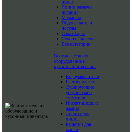
пищи
Линии раздачи
питания
Мармиты
Подогреватели
посуды
Салат-бары
Сокоохладители
Все категории
Вспомогательное
оборудование и
кухонный инвентарь
Водоумягчители
Гастроемкости
Душирующие
устройства и
смесители
Инсектицидные
лампы
Лопаты для
пиццы
Решетки для
жарки