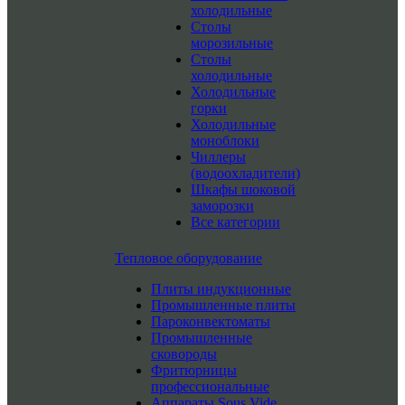
холодильные
Столы
морозильные
Столы
холодильные
Холодильные
горки
Холодильные
моноблоки
Чиллеры
(водоохладители)
Шкафы шоковой
заморозки
Все категории
Тепловое оборудование
Плиты индукционные
Промышленные плиты
Пароконвектоматы
Промышленные
сковороды
Фритюрницы
профессиональные
Аппараты Sous Vide