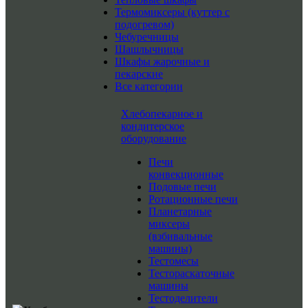
Термомиксеры (куттер с
подогревом)
Чебуречницы
Шашлычницы
Шкафы жарочные и
пекарские
Все категории
Хлебопекарное и
кондитерское
оборудование
Печи
конвекционные
Подовые печи
Ротационные печи
Планетарные
миксеры
(взбивальные
машины)
Тестомесы
Тестораскаточные
машины
Тестоделители