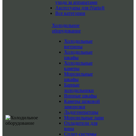
ухода за аппаратами
Аксессуары для iVario®
Все категории
Холодильное
оборудование
Холодильные
витрины
Холодильные
шкафы
Холодильные
камеры
Морозильные
шкафы
Барные
холодильники
Винные шкафы
Камеры шоковой
заморозки
Льдогенераторы
Морозильные лари
Охладители для
вина
Сплит-системы