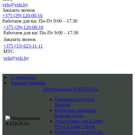
vels@vels.by
Заказать звонок
+375 (29) 120-00-16
Работаем для вас Пн-Пт 9:00 – 17:30
+375 (29) 120-00-16
Работаем для вас Пн-Пт 9:00 – 17:30
Заказать звонок
+375 (33) 623-11-11
MTC
vels@vels.by
О компании
Каталог товаров
Оборудование RATIONAL
Пароконвектоматы
Rational
Кухонные аппараты
Rational iVario
Аксессуары для iCombi
Pro и iCombi Classic
Очистители и средства