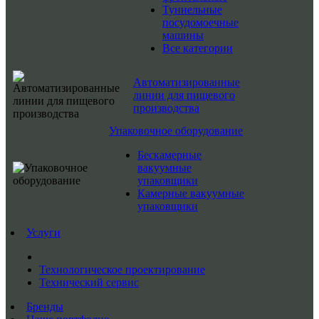
Туннельные
посудомоечные
машины
Все категории
Автоматизированные
линии для пищевого
производства
Упаковочное оборудование
Бескамерные
вакуумные
упаковщики
Камерные вакуумные
упаковщики
Услуги
Технологическое проектирование
Технический сервис
Бренды