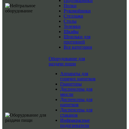
Подтоварники
Полки
Рукомойники
Стеллажи
Столы
Тележки
Шкафы
Шпильки для
противней
Все категории
Оборудование для
раздачи пищи
Аппараты для
горячих напитков
Граниторы
Диспенсеры для
мюсли
Диспенсеры для
напитков
Диспенсеры для
стаканов
Инфракрасные
подогреватели