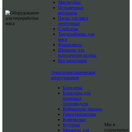
Мясорубки
Пельменные
аппараты
Пилы для мяса
ленточные
Слайсеры
Тендерайзеры для
мяса
Фаршемесы
Шприцы для
наполнения колбас
Все категории
Электромеханическое
оборудование
Блендеры
Бликсеры для
пищевых
производств
Взбиватели барные
Гомогенизаторы
Кофемолки
Мы в
Куттеры
социальных
Машины для