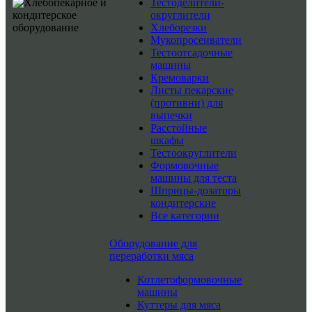
Тестоделители-
округлители
Хлеборезки
Мукопросеиватели
Тестоотсадочные
машины
Кремоварки
Листы пекарские
(противни) для
выпечки
Расстойные
шкафы
Тестоокруглители
Формовочные
машины для теста
Шприцы-дозаторы
кондитерские
Все категории
Оборудование для
переработки мяса
Котлетоформовочные
машины
Куттеры для мяса