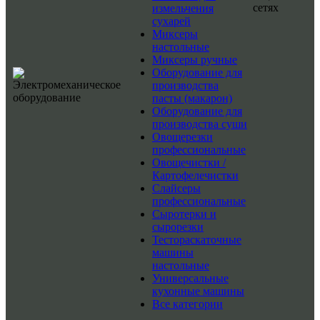
сетях
измельчения
сухарей
Миксеры
настольные
Миксеры ручные
Оборудование для
производства
пасты (макарон)
Оборудование для
производства суши
Овощерезки
профессиональные
Овощечистки /
Картофелечистки
Слайсеры
профессиональные
Сыротерки и
сырорезки
Тестораскаточные
машины
настольные
Универсальные
кухонные машины
Все категории