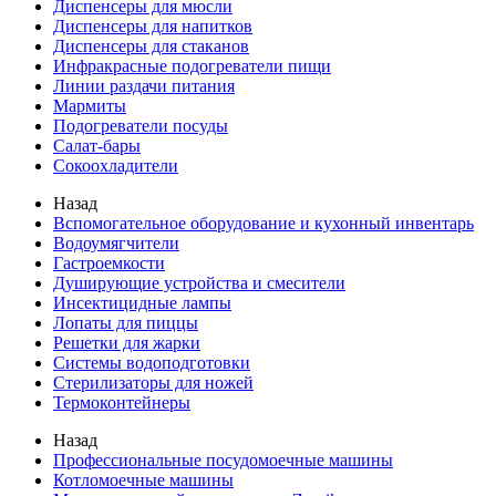
Диспенсеры для мюсли
Диспенсеры для напитков
Диспенсеры для стаканов
Инфракрасные подогреватели пищи
Линии раздачи питания
Мармиты
Подогреватели посуды
Салат-бары
Сокоохладители
Назад
Вспомогательное оборудование и кухонный инвентарь
Водоумягчители
Гастроемкости
Душирующие устройства и смесители
Инсектицидные лампы
Лопаты для пиццы
Решетки для жарки
Системы водоподготовки
Стерилизаторы для ножей
Термоконтейнеры
Назад
Профессиональные посудомоечные машины
Котломоечные машины