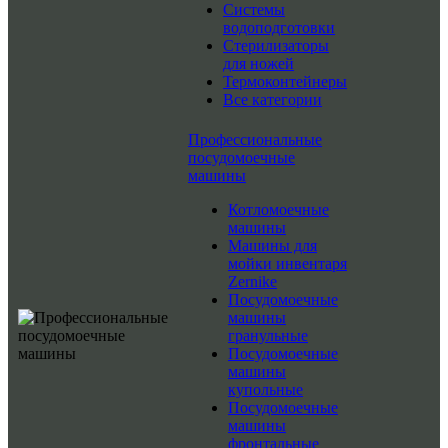
Системы
водоподготовки
Стерилизаторы
для ножей
Термоконтейнеры
Все категории
Профессиональные
посудомоечные
машины
Котломоечные
машины
Машины для
мойки инвентаря
Zernike
Посудомоечные
машины
гранульные
Посудомоечные
машины
купольные
Посудомоечные
машины
фронтальные