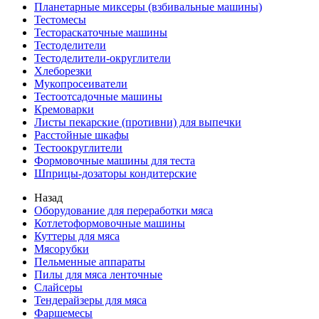
Планетарные миксеры (взбивальные машины)
Тестомесы
Тестораскаточные машины
Тестоделители
Тестоделители-округлители
Хлеборезки
Мукопросеиватели
Тестоотсадочные машины
Кремоварки
Листы пекарские (противни) для выпечки
Расстойные шкафы
Тестоокруглители
Формовочные машины для теста
Шприцы-дозаторы кондитерские
Назад
Оборудование для переработки мяса
Котлетоформовочные машины
Куттеры для мяса
Мясорубки
Пельменные аппараты
Пилы для мяса ленточные
Слайсеры
Тендерайзеры для мяса
Фаршемесы